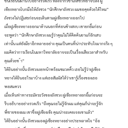
ชั้นเรียนนี้ผ่านไปอย่างรวดเร็ว หลังจากวิชาเภสัชวิทยาจบลง ฝู
เซียงหยางโบกมือให้ถังซวง “นักศึกษาถังซวง ผมขอคุยด้วยได้ไหม”
ถังซวงไม่ปฏิเสธก่อนจะเดินตามฝูเซียงหยางออกไป
เมื่อฝูเซียงหยางออกมาด้านนอกที่ค่อนข้างสงบ เขายกยิ้มก่อน
จะพูดว่า “นักศึกษาถังซวง ผมรู้ว่าคุณไม่ได้คิดค้นยาแก้อักเสบ
เท่านั้น แต่ยังมียาอีกหลายอย่าง คุณเป็นคนที่น่าประทับใจมากจริง ๆ
ผมคิดว่าการเรียนในมหาวิทยาลัยอาจจะเป็นเรื่องเสียเวลาสำหรับ
คุณด้วยซ ้า”
ได้ยินอย่างนั้น ถังซวงเงยหน้าพร้อมขมวดคิ้ว เธอไม่รู้ว่าฝูเซียง
หยางได้ยินอะไรมาบ้าง แต่เธอสัมผัสได้ว่าเขารู้เรื่องของเธอ
พอสมควร
เมื่อเห็นท่าทางระมัดระวังของถังซวง ฝูเซียงหยางยกยิ้มก่อนจะ
รีบอธิบายอย่างรวดเร็ว “ถึงคุณจะไม่รู้จักผม แต่คุณก็น่าจะรู้จัก
พี่ชายของผม เขาชื่อฝูเซียงเซิง คุณน่าจะเคยเจอเขาแล้ว”
ได้ยินอย่างนั้น ถังซวงมองฝูเซียงหยางอย่างประหลาดใจ “อ้อ