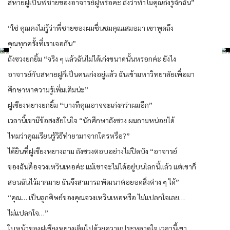
สหายฝูเป็นพี่ชายของอาจารย์ฝูหรือคะ ถึงว่าทำไมคุณถึงรู้จักฉัน”
“ใช่ คุณคงไม่รู้ว่าพี่ชายของผมชื่นชมคุณเสมอมา เขาพูดถึง
คุณทุกครั้งที่เราเจอกัน”
ถังซวงยกยิ้ม “จริง ๆ แล้วฉันไม่ได้เก่งขนาดนั้นหรอกค่ะ ยังไง
อาจารย์กับสหายฝูก็เป็นคนเก่งอยู่แล้ว ฉันเข้ามหาวิทยาลัยเพื่อมา
ศึกษาหาความรู้เพิ่มเติมน่ะ”
ฝูเซียงหยางยกยิ้ม “บางทีคุณอาจจะเก่งกว่าผมอีก”
เวลานี้เขามีข้อสงสัยในใจ “นักศึกษาถังซวง ผมถามหน่อยได้
ไหมว่าคุณเรียนรู้วิธีทำยามาจากใครหรือ?”
ได้ยินที่ฝูเซียงหยางถาม ถังซวงตอบอย่างไม่ปิดบัง “อาจารย์
ของฉันคือจวงเหวินเหอค่ะ แม้เขาจะไม่ได้อยู่บนโลกนี้แล้ว แต่เขาก็
สอนฉันไว้มากมาย ฉันจึงสามารถพัฒนาต่อยอดสิ่งต่าง ๆ ได้”
“คุณ… เป็นลูกศิษย์ของคุณจวงเหวินเหอหรือ ไม่แปลกใจเลย…
ไม่แปลกใจ…”
ใบหน้าของฝูเซียงหยางเต็มไปด้วยความประหลาดใจ เวลานี้เขา