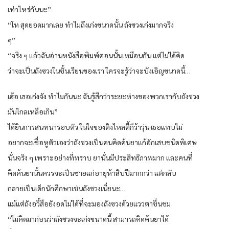
เท่าไหร่กันนะ”
“โห สุดยอดมากเลย ทำไมถึงเก่งขนาดนั้น ถังซวงเก่งมากจริง
ๆ”
“จริง ๆ แล้วฉันอ่านหนังสือพิมพ์ตอนนั้นเหมือนกัน แต่ไม่ได้คิด
ว่าจะเป็นถังซวงในชั้นเรียนของเรา ใครจะรู้ว่าจะบังเอิญขนาดนี้…
เฮ้อ เธอเก่งจัง ทำไมกันนะ ฉันรู้สึกว่าระยะห่างของพวกเรากับถังซวง
มันไกลเหลือเกิน”
ได้ยินการสนทนารอบตัว ในใจของติงไหลตี้ก็ว้าวุ่น เธอแทบไม่
อยากจะเชื่อหูตัวเองว่าถังซวงเป็นคนคิดค้นยาแก้อักเสบชนิดพิเศษ
นั่นจริง ๆ เพราะอย่างที่ทราบ ยานั่นมีประสิทธิภาพมาก และคนที่
คิดค้นยานั้นควรจะเป็นชายแก่อายุห้าสิบปีมากกว่า แต่กลับ
กลายเป็นเด็กนักศึกษาเช่นถังซวงเนี่ยนะ…
แม้แต่ถังอวี้สือยังอดไม่ได้ที่จะมองถังซวงด้วยแววตาชื่นชม
“ไม่คิดมาก่อนว่าถังซวงจะเก่งขนาดนี้ สามารถคิดค้นยาได้