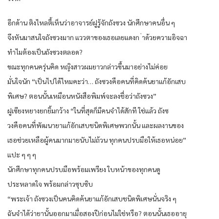
อีกด้าน ติงไหลตี้เห็นว่าอาจารย์ฝูรู้จักถังซวง นักศึกษาคนอื่น ๆ
จึงหันมาสนใจถังซวงมาก แววตาของเธอเลยแดงก ่าด้วยความอิจฉา
ทำไมต้องเป็นถังซวงตลอด?
ขณะทุกคนครุ่นคิด หญิงสาวผมยาวกล่าวขึ้นมาอย่างไม่ค่อย
มั่นใจนัก “เป็นไปได้ไหมคะว่า… ถังซวงคือคนที่คิดค้นยาแก้อักเสบ
พิเศษ? ตอนนั้นเหมือนหนังสือพิมพ์จะลงชื่อว่าถังซวง”
ฝูเซียงหยางยกยิ้มกว้าง “ในที่สุดก็มีคนจำได้สักที ใช่แล้ว ถังซ
วงคือคนที่พัฒนายาแก้อักเสบชนิดพิเศษพวกนั้น และผลงานของ
เธอช่วยเหลือผู้คนมากมายนับไม่ถ้วน ทุกคนปรบมือให้เธอหน่อย”
แปะ ๆ ๆ ๆ
นักศึกษาทุกคนปรบมือพร้อมเพรียง ใบหน้าของทุกคนดู
ประหลาดใจ พร้อมกล่าวซุบซิบ
“พระเจ้า ถังซวงเป็นคนคิดค้นยาแก้อักเสบชนิดพิเศษนั่นจริง ๆ
ฉันจำได้ว่ายานั้นออกมาเมื่อสองปีก่อนไม่ใช่หรือ? ตอนนั้นเธออายุ