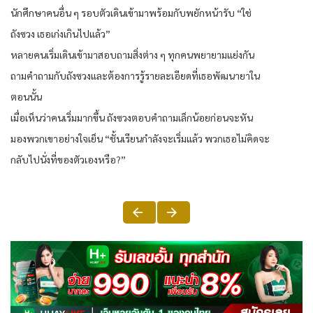
นักศึกษาคนอื่น ๆ รอบตัวเดินเข้ามาพร้อมกับพยักหน้ารับ “ใช่
ถังซวง เธอเก่งเกินไปแล้ว”
หลายคนเริ่มเดินเข้ามาสอบถามสิ่งต่าง ๆ ทุกคนพยายามแย่งกัน
ถามคำถามกับถังซวงและต้องการรู้รายละเอียดที่เธอพัฒนายาใน
ตอนนั้น
เมื่อเห็นว่าคนเริ่มมากขึ้น ถังซวงตอบคำถามเล็กน้อยก่อนจะหัน
มองพวกเขาอย่างใจเย็น “ชั้นเรียนกำลังจะเริ่มแล้ว พวกเธอไม่คิดจะ
กลับไปนั่งที่ของตัวเองหรือ?”