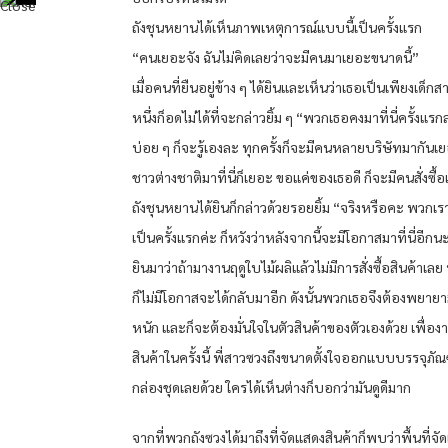
ถังชุนหยานได้เห็นภาพเหตุการณ์แบบนี้เป็นครั้งแรก
“คนเยอะจัง ฉันไม่คิดเลยว่าจะมีคนมาเยอะขนาดนี้”
เมื่อคนที่ยืนอยู่ข้าง ๆ ได้ยินและเห็นว่าเธอเป็นเพียงเด็ก
หนึ่งก็อดไม่ได้ที่จะกล่าวยิ้ม ๆ “พวกเธอคงมาที่นี่ครั้งแรกล
บ่อย ๆ ก็จะรู้เองละ ทุกครั้งก็จะมีคนหลายบริษัทมากัน
ชาวต่างชาติมาที่นี่ก็เยอะ ขอแค่ของเธอดี ก็จะมีคนสั่งซื
ถังชุนหยานได้ยินก็กล่าวด้วยรอยยิ้ม “จริงหรือคะ พวกเราม
เป็นครั้งแรกค่ะ ก็หวังว่าหลังจากนี้จะมีโอกาสมาที่นี่อีก
ยินมาว่าถ้ามางานฤดูใบไม้ผลิแล้วไม่มีการสั่งซื้อสินค้าเล
ก็ไม่มีโอกาสจะได้กลับมาอีก ดังนั้นพวกเธอจึงต้องพยาย
หนัก และก็จะต้องมั่นใจในตัวสินค้าของตัวเองด้วย เพื่อ
สินค้าในครั้งนี้ พี่สาวซวงถึงขนาดตั้งใจออกแบบบรรจุภัณฑ
กล่องชุดเลยด้วย ใครได้เห็นต่างก็บอกว่ามันดูดีมาก
จากที่พวกถังซวงได้มาถึงที่จัดแสดงสินค้าก็พบว่าพื้นที่จ