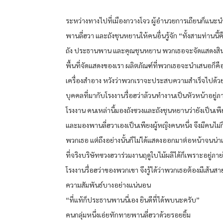
ระหว่างทางไปที่เมืองกวางโจว ผู้อำนวยการเถียนก็แนะน
พานลี่ฮวา และถังชุนหยานให้คนอื่นรู้จัก “ทั้งสามท่านนี
ถัง ประธานพาน และคุณชุนหยาน พวกเธอจะจัดแสดงสิน
พื้นที่จัดแสดงของเรา ผลิตภัณฑ์ที่พวกเธอจะนำเสนอก็คื
เครื่องสำอาง หวังว่าพวกเราจะประสบความสำเร็จไปด้ว
บุคคลที่มากับโรงงานรื่อฮว่าล้วนทำงานเป็นหัวหน้าอยู่ภ
โรงงาน คนเหล่านี้มองถังซวงและถังชุนหยานว่ายังเป็นเพ
และมองพานลี่ฮวาเองเป็นเพียงผู้หญิงคนหนึ่ง จึงมีคนไม่ก
พวกเธอ แต่ถึงอย่างนั้นก็ไม่ได้แสดงออกมาต่อหน้าจนน่าเ
ที่จริงบริษัทซวงฮวาร่วมงานฤดูใบไม้ผลิได้ก็เพราะอยู่ภายใ
โรงงานรื่อฮว่าของพวกเขา จึงรู้ได้ว่าพวกเธอต้องมีเส้นส
ความสัมพันธ์บางอย่างแน่นอน
“ที่แท้ก็ประธานพานนี่เอง ยินดีที่ได้พบนะครับ”
คนกลุ่มหนึ่งเอ่ยทักทายพานลี่ฮวาด้วยรอยยิ้ม