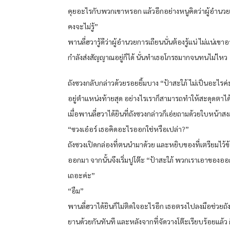
คุยอะไรกับพวกเขาหรอก แล้วอีกอย่างหนูคิดว่าผู้อำนวย
คงจะไม่รู้”
พานลี่ฮวารู้ดีว่าผู้อำนวยการเถียนนั่นต้องรู้แน่ ไม่แน่เข
กำลังส่งสัญญาณอยู่ก็ได้ นั่นทำเธอโกรธมากจนทนไม่ไหว
ถังซวงกลับกล่าวด้วยรอยยิ้มบาง “ป้าสะใภ้ ไม่เป็นอะไรค่ะ
อยู่ตำแหน่งท้ายสุด อย่างไรเราก็สามารถทำให้สะดุดตาได
เมื่อพานลี่ฮวาได้ยินที่ถังซวงกล่าวก็เอ่ยถามด้วยใบหน้าสง
“ซวงเอ๋อร์ เธอคิดอะไรออกใช่หรือเปล่า?”
ถังซวงเปิดกล่องที่ตนนำมาด้วย และหยิบของที่เตรียมไว้ข
ออกมา จากนั้นจึงเริ่มปูโต๊ะ “ป้าสะใภ้ พวกเราเอาของอ
เถอะค่ะ”
“อืม”
พานลี่ฮวาได้ยินก็ไม่ติดใจอะไรอีก เธอตรงไปลงมือช่วยถั
ยานด้วยกันทันที และหลังจากที่จัดวางโต๊ะเรียบร้อยแล้ว 