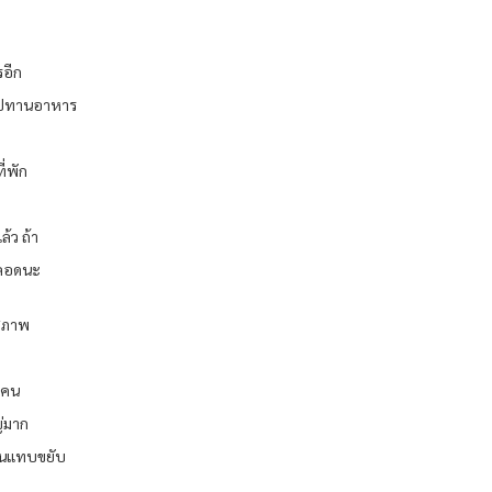
รอีก
อไปทานอาหาร
ี่พัก
้ว ถ้า
ตลอดนะ
สุภาพ
ุกคน
ญ่มาก
กจนแทบขยับ