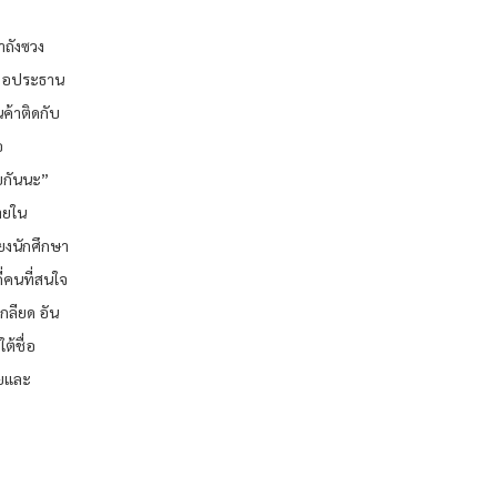
ำถังซวง
้คือประธาน
ค้าติดกับ
อ
ยกันนะ”
ายใน
ียงนักศึกษา
ี่คนที่สนใจ
กลียด อัน
ต้ชื่อ
ายและ