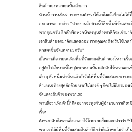
สินค้าของพวกเธอนั้นเล็กมาก
หัวหน้ากวนเห็นว่าพวกของถังซวงได้มาถึงแล้วก็อดไม่ได้ที่
ออกมาพลางกล่าว “ประธานถัง ตรงนี้ก็คือพื้นที่จัดแสดง
พวกคุณครับ อีกสักพักพวกนักลงทุนต่างชาติก็จะเข้ามากั
เอาสินค้าออกมาจัดแสดงเถอะ พวกคุณคงต้องรีบใช้เวล
ตกแต่งชั้นจัดแสดงนะครับ”
เมื่อพานลี่ฮวามองเห็นพื้นที่จัดแสดงสินค้าของโรงงานรื่อฮว
อยู่ถัดไปมีขนาดที่ใหญ่มากขนาดนั้น แต่กลับให้พวกเธอเพ
เล็ก ๆ ตัวหนึ่งเท่านั้น แล้วยังจัดให้พื้นที่จัดแสดงของพวกเ
ตำแหน่งท้ายสุดอีกด้วย หากไม่มองดี ๆ ก็คงไม่มีใครมองเห็
จัดแสดงสินค้าของพวกเธอ
พานลี่ฮวาเห็นดังนี้ก็คิดอยากจะคุยกับผู้อำนวยการเถียนให้
เรื่อง
ถังซวงกลับดึงพานลี่ฮวาเอาไว้ด้วยรอยยิ้มและกล่าวว่า “ป
พวกเราได้มีพื้นที่จัดแสดงสินค้าก็ถือว่าดีแล้วค่ะ ไม่จำเ