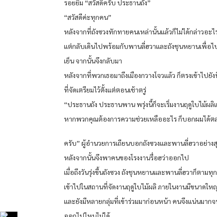
รอยยิ้ม “สวัสดีครับ ประธานถัง”
“สวัสดีค่ะทุกคน”
หลังจากที่ถังซวงทักทายคนเหล่านั้นแล้วก็ไม่ได้กล่าวอะไ
แต่กลับเดินไปพร้อมกับพานลี่ฮวาและถังชุนหยานเพื่
เย็น จากนั้นจึงกลับมา
หลังจากที่พวกเธอมาถึงเมืองกวางโจวแล้ว ก็ตรงเข้าไปยังท
ที่จัดเตรียมไว้ตั้งแต่ตอนเช้าตรู่
“ประธานถัง ประธานพาน พรุ่งนี้ก็จะเริ่มงานฤดูใบไม้ผลิแล
หากพวกคุณต้องการความช่วยเหลืออะไร ก็บอกผมได้
ครับ” ผู้อำนวยการเถียนบอกถังซวงและพานลี่ฮวาอย่าง
หลังจากนั้นจึงพาคนของโรงงานรื่อฮว่าออกไป
เมื่อถึงวันรุ่งขึ้นถังซวง ถังชุนหยานและพานลี่ฮวาก็ตามท
เข้าไปในสถานที่จัดงานฤดูใบไม้ผลิ ภายในงานมีขนาดให
และยังมีหลายกลุ่มที่เข้าร่วมมาก่อนหน้า คนจึงแน่นมา
ออกไปไหนไม่ได้