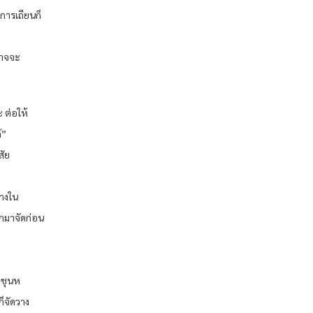
การเถียนก็
าอาจจะ
 ต่อให้
้”
สัย
้างใน
อกมาจัดก่อน
งชุนห
ก็จัดวาง