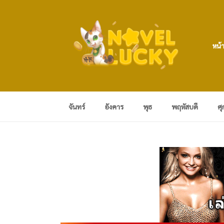
หน้
จันทร์
อังคาร
พุธ
พฤหัสบดี
ศุ