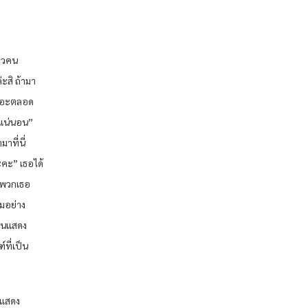
สาวคน
่ะสิ ถ้ามา
เยอะตลอด
้อแน่นอน”
าที่นี่
นะคะ” เธอได้
ย พวกเธอ
ามอย่าง
งานแสดง
์ที่เป็น
ัดแสดง