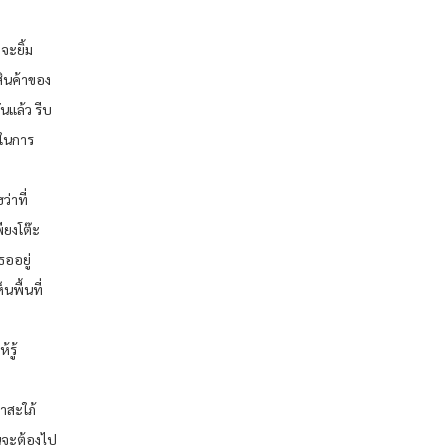
จะยิ้ม
สินค้าของ
นแล้ว รีบ
าในการ
่าที่
ียงโต๊ะ
ธออยู่
นพื้นที่
รู้
้าสะใภ้
ป็นจะต้องไป