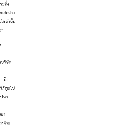
ระทั่ง
ยงแค่กล่าว
ใจ ดังนั้น
ะ”
ง
งบริษัท
มา ป้า
ะใภ้พูดไป
าไปหา
บมา
วงด้วย