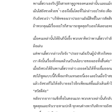
พานลี่ฮวาเองรับรู้ถึงสายตาดูถูกของคนเหล่านั้น และแม้ก
เมินใส่ถังซวงด้วยซ ้า เธอจึงยิ้มโดยที่ไม่กล่าวอะไรต่อ เพี
กับถังซวงว่า “บริษัทของเราประธานถังมีสิทธิ์ในการตัดสิน
ถ้าพวกคุณมีเรื่องอะไรก็สามารถพูดคุยกับเธอได้เลยนะค
เมื่อคนเหล่านั้นได้ยินก็นิ่งอึ้ง พวกเขาคิดว่าพานลี่ฮวากำลั
ล้อเล่น
แต่พานลี่ฮวากล่าวจริงจัง “ประธานถังเป็นผู้นำตัวจริงขอ
เรา ดังนั้นเรื่องทั้งหมดล้วนเป็นนโยบายของเธอทั้งสิ้นค่ะ”
เมื่อถังซวงได้ยินพานลี่ฮวากล่าว เธออดไม่ได้ที่จะยิ้มออก
สะใภ้พูดแบบนี้ก็เพื่อเกทับแทนเธอนี่เอง และในเมื่อป้าส
แล้ว ถังซวงก็ไม่ได้อธิบายอะไรอีกเพียงแต่ยิ้มแล้วเดินเข้
“สวัสดีค่ะ”
หลังจากอาการแข็งทื่อในตอนแรก พวกเขาเหล่านั้นก็กลั
พูดคุยและหัวเราะตามปกติ ทุกคนต่างพากันทักทายถังซ