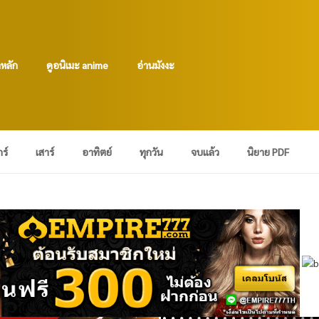
าหลัก
ดูอนิเมะ anime
อ่านมังงะ
กร์
เสาร์
อาทิตย์
ทุกวัน
จบแล้ว
นิยาย PDF