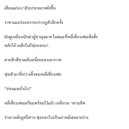
เสียงแผ่วเบาอันประหลาดดังขึ้น
ราชาแมงป่องทรายปรากฏตัวอีกครั้ง
มันดูเหมือนนักฆ่าผู้ชาญฉลาด ในขณะที่หลี่เซี่ยวเฟยเพิ่งตั้ง
หลักได้ เหล็กในก็พุ่งออกมา
สายฟ้าสีชาดเส้นหนึ่งทะลวงอากาศ
พุ่งเข้ามาที่หว่างคิ้วของหลี่เซี่ยวเฟย
“อ่อนแอเกินไป”
หลี่เซี่ยวเฟยเตรียมพร้อมไว้แล้ว เหยียบย ่าตามทิศ
ร่างกายดั่งภูตปีศาจ พุ่งออกไปเป็นเงาทมิฬหลายร่าง