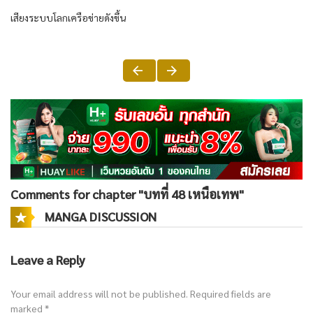
เสียงระบบโลกเครือข่ายดังขึ้น
Comments for chapter "บทที่ 48 เหนือเทพ"
MANGA DISCUSSION
Leave a Reply
Your email address will not be published.
Required fields are
marked
*