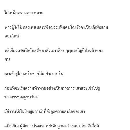
ไม่เหนือความคาดหมาย
ฟางปู้อี๋ ไป๋หลงเฟย และเพื่อนร่วมทีมคนอื่น ยังคงเป็นเด็กติดเกม
ออนไลน์
หลี่เซี่ยวเฟยเปิดโฮสต์ของตัวเอง เสียบกุญแจบัญชีส่วนตัวของ
ตน
เขาเข้าสู่โลกเครือข่ายได้อย่างราบรื่น
ก่อนที่จะเริ่มความท้าทายอย่างเป็นทางการ เขาแวะเข้าไปดู
ข่าวสารของฐานก่อน
มีข่าวหนึ่งไม่ใหญ่มากนักที่ดึงดูดความสนใจของเขา
-เยี่ยเซียง ผู้จัดการโรงแรมหย่งซิง ถูกคนร้ายลอบโจมตีเมื่อตี