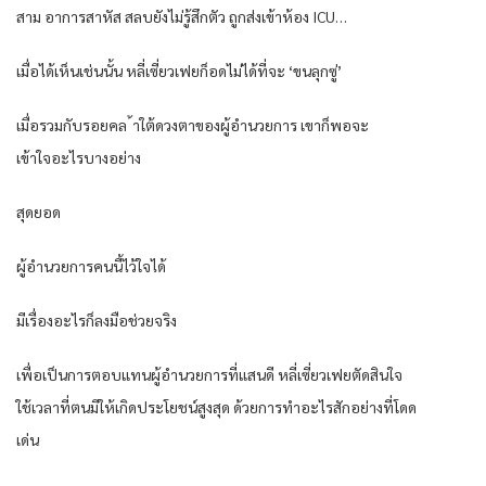
สาม อาการสาหัส สลบยังไม่รู้สึกตัว ถูกส่งเข้าห้อง ICU…
เมื่อได้เห็นเช่นนั้น หลี่เซี่ยวเฟยก็อดไม่ได้ที่จะ ‘ขนลุกซู่’
เมื่อรวมกับรอยคล ้าใต้ดวงตาของผู้อำนวยการ เขาก็พอจะ
เข้าใจอะไรบางอย่าง
สุดยอด
ผู้อำนวยการคนนี้ไว้ใจได้
มีเรื่องอะไรก็ลงมือช่วยจริง
เพื่อเป็นการตอบแทนผู้อำนวยการที่แสนดี หลี่เซี่ยวเฟยตัดสินใจ
ใช้เวลาที่ตนมีให้เกิดประโยชน์สูงสุด ด้วยการทำอะไรสักอย่างที่โดด
เด่น