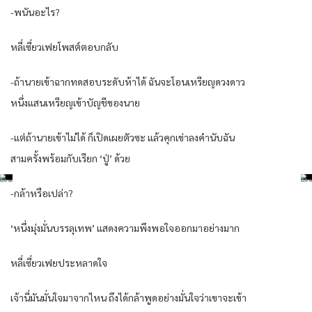
-พนันอะไร?
หลี่เซี่ยวเฟยโพสต์ตอบกลับ
-ถ้านายเข้าฉากทดสอบระดับห้าได้ ฉันจะโอนเหรียญดวงดาว
หนึ่งแสนเหรียญเข้าบัญชีของนาย
-แต่ถ้านายเข้าไม่ได้ ก็เปิดเผยตัวซะ แล้วคุกเข่าลงคำนับฉัน
สามครั้งพร้อมกับเรียก ‘ปู่’ ด้วย
-กล้าหรือเปล่า?
‘หนึ่งมุ่งมั่นบรรลุเทพ’ แสดงความพึงพอใจออกมาอย่างมาก
หลี่เซี่ยวเฟยประหลาดใจ
เจ้านี่มันมั่นใจมาจากไหน ถึงได้กล้าพูดอย่างมั่นใจว่าเขาจะเข้า