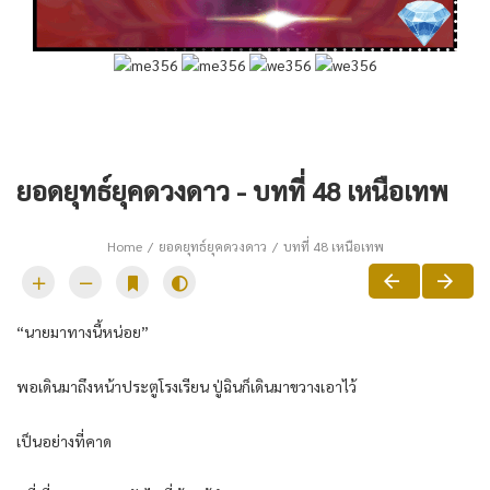
ยอดยุทธ์ยุคดวงดาว - บทที่ 48 เหนือเทพ
Home
ยอดยุทธ์ยุคดวงดาว
บทที่ 48 เหนือเทพ
“นายมาทางนี้หน่อย”
พอเดินมาถึงหน้าประตูโรงเรียน ปู่ฉินก็เดินมาขวางเอาไว้
เป็นอย่างที่คาด