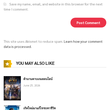
Save my name, email, and website in this browser for the next
time I comment.
This site uses Akismet to reduce spam.
Learn how your comment
data is processed.
YOU MAY ALSO LIKE
ตำนานดาบเกมออนไลน์
June 25, 2026
เกิดใหม่มาแก้ไขชะตาชีวิต