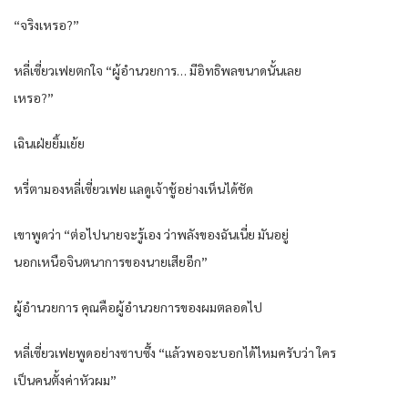
“จริงเหรอ?”
หลี่เซี่ยวเฟยตกใจ “ผู้อำนวยการ… มีอิทธิพลขนาดนั้นเลย
เหรอ?”
เฉินเฝ่ยยิ้มเย้ย
หรี่ตามองหลี่เซี่ยวเฟย แลดูเจ้าชู้อย่างเห็นได้ชัด
เขาพูดว่า “ต่อไปนายจะรู้เอง ว่าพลังของฉันเนี่ย มันอยู่
นอกเหนือจินตนาการของนายเสียอีก”
ผู้อำนวยการ คุณคือผู้อำนวยการของผมตลอดไป
หลี่เซี่ยวเฟยพูดอย่างซาบซึ้ง “แล้วพอจะบอกได้ไหมครับว่า ใคร
เป็นคนตั้งค่าหัวผม”