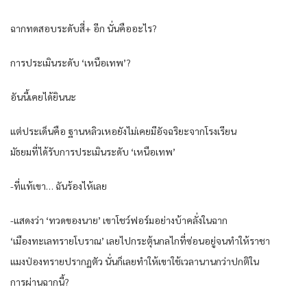
ฉากทดสอบระดับสี่+ อีก นั่นคืออะไร?
การประเมินระดับ ‘เหนือเทพ’?
อันนี้เคยได้ยินนะ
แต่ประเด็นคือ ฐานหลิวเหอยังไม่เคยมีอัจฉริยะจากโรงเรียน
มัธยมที่ได้รับการประเมินระดับ ‘เหนือเทพ’
-ที่แท้เขา… ฉันร้องไห้เลย
-แสดงว่า ‘ทวดของนาย’ เขาโชว์ฟอร์มอย่างบ้าคลั่งในฉาก
‘เมืองทะเลทรายโบราณ’ เลยไปกระตุ้นกลไกที่ซ่อนอยู่จนทำให้ราชา
แมงป่องทรายปรากฏตัว นั่นก็เลยทำให้เขาใช้เวลานานกว่าปกติใน
การผ่านฉากนี้?