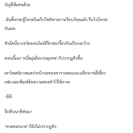
บัญชีพิเศษด้วย
-ฉันตั้งกระทู้โหวตในเว็บไซต์ทางการเรียบร้อยแล้ว รีบไปโหวต
กันเลย
ทันใดนั้น บอร์ดออนไลน์ก็โกรธเกรี้ยวกันเป็นวงกว้าง
ตอนนี้เอง ‘หนึ่งมุ่งมั่นบรรลุเทพ’ ก็ปรากฏตัวขึ้น
เขาโพสต์ภาพแคปหน้าจอของตารางคะแนน แท็กหาหลี่เซี่ยว
เฟย และพิมพ์ข้อความสองคำไว้ใต้ภาพ
-หึหึ
อีกสิบนาทีต่อมา
‘ทวดของนาย’ ก็ยังไม่ปรากฏตัว