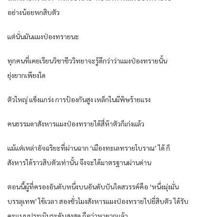
อย่างน้อยหกสิบตัว
แต่นั่นมันแมงป่องทรายนะ
ทุกคนที่เคยเรียนวิชาชีววิทยาจะรู้ดีกว่าว่าแมงป่องทรายนั้น
ยุ่งยากเพียงใด
ตัวใหญ่ แข็งแกร่ง การป้องกันสูง เหล็กในมีพิษร้ายแรง
คนธรรมดาสังหารแมงป่องทรายได้สี่ห้าตัวก็เก่งแล้ว
แม้แต่เหล่าอัจฉริยะที่ผ่านฉาก ‘เมืองทะเลทรายโบราณ’ ได้ ก็
สังหารได้ราวสิบตัวเท่านั้น จึงจะได้มาตรฐานผ่านด่าน
ตอนนี้ผู้ที่ครองอันดับหนึ่งบนอันดับบันไดสวรรค์คือ ‘หนึ่งมุ่งมั่น
บรรลุเทพ’ ใช้เวลา สองชั่วโมงสังหารแมงป่องทรายไปยี่สิบตัว ได้รับ
คะแนนประเมินระดับสูงสุด ถือว่าหายากแล้ว