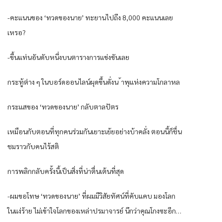
-คะแนนของ ‘ทวดของนาย’ ทะยานไปถึง 8,000 คะแนนเลย
เหรอ?
-ขึ้นแท่นอันดับหนึ่งบนตารางการแข่งขันเลย
กระทู้ต่าง ๆ ในบอร์ดออนไลน์ผุดขึ้นดั่งน ้าพุแห่งความโกลาหล
กระแสของ ‘ทวดของนาย’ กลับตาลปัตร
เหมือนกับตอนที่ทุกคนร่วมกันเยาะเย้ยอย่างบ้าคลั่ง ตอนนี้ก็ชื่น
ชมราวกับคนไร้สติ
การพลิกกลับครั้งนี้เป็นสิ่งที่น่าตื่นเต้นที่สุด
-ผมขอโทษ ‘ทวดของนาย’ ที่ผมมีวิสัยทัศน์ที่คับแคบ มองโลก
ในแง่ร้าย ไม่เข้าใจโลกของเหล่าปรมาจารย์ นึกว่าคุณโกงซะอีก…