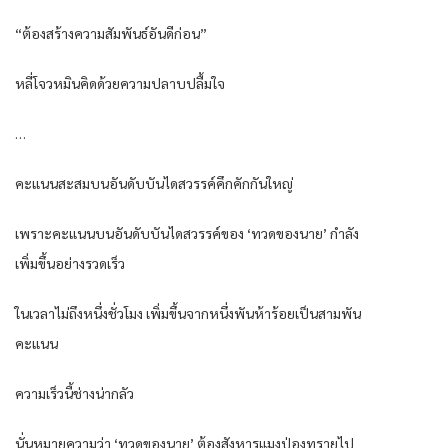
“ต้องสร้างความสัมพันธ์อันดีก่อน”
หลี่โจวหมินคิดด้วยความปลาบปลื้มใจ
…
คะแนนสะสมบนอันดับบันไดสวรรค์คึกคักกันใหญ่
เพราะคะแนนบนอันดับบันไดสวรรค์ของ ‘ทวดของนาย’ กำลัง
เพิ่มขึ้นอย่างรวดเร็ว
ในเวลาไม่ถึงหนึ่งชั่วโมง เพิ่มขึ้นจากหนึ่งพันห้าร้อยเป็นสามพัน
คะแนน
ความเร็วนี้ช่างน่ากลัว
นั่นหมายความว่า ‘ทวดของนาย’ ต้องสังหารแมงป่องทรายไป