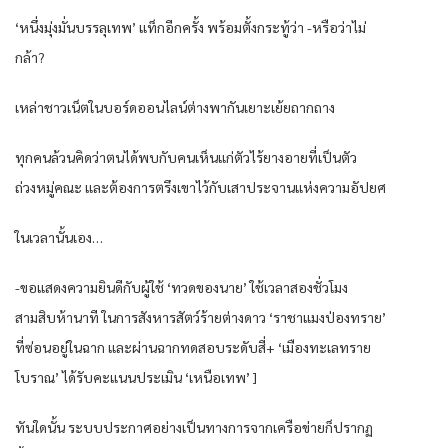
‘หนึ่งมุ่งมั่นบรรลุเทพ’ แท็กอีกครั้ง พร้อมตั้งกระทู้ว่า -หรือว่าไม่
กล้า?
เหล่าชาวเน็ตในบอร์ดออนไลน์ต่างพากันเยาะเย้ยถากถาง
ทุกคนล้วนคิดว่าตนได้พบกับคนเห็นแก่ตัวไร้ยางอายที่เป็นตัว
ถ่วงหมู่คณะ และต้องการตรึงเขาไว้กับเสาประจานแห่งความอัปยศ
ในเวลานั้นเอง…
-ขอแสดงความยินดีกับผู้ใช้ ‘ทวดของนาย’ ใช้เวลาสองชั่วโมง
สามสิบห้านาที ในการสังหารสัตว์ร้ายต่างดาว ‘ราชาแมงป่องทราย’
ที่ซ่อนอยู่ในฉาก และผ่านฉากทดสอบระดับสี่+ ‘เมืองทะเลทราย
โบราณ’ ได้รับคะแนนประเมิน ‘เหนือเทพ’ ]
ทันใดนั้น ระบบประกาศอย่างเป็นทางการจากเครือข่ายก็ปรากฏ