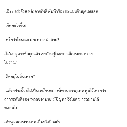
-เอ๊ะ? จริงด้วย หลังจากถึงสี่พันห้าร้อยคะแนนก็หยุดเฉยเลย
-เกิดอะไรขึ้น?
-หรือว่าโดนแมงป่องทรายฆ่าตาย?
-ไม่นะ ดูจากข้อมูลแล้ว เขายังอยู่ในฉาก ‘เมืองทะเลทราย
โบราณ’
-ติดอยู่ในนั้นเหรอ?
-แล้วอย่างนี้จะไม่เป็นเหมือนอย่างที่ท่านบรรลุเทพพูดไว้เหรอว่า
ฉากระดับสี่ของ ‘ทวดของนาย’ มีปัญหา จึงไม่สามารถผ่านได้
ตลอดไป
-คำพูดของท่านเทพเป็นจริงอีกแล้ว