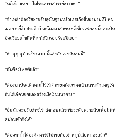
“หลี่เซี่ยวเฟย… ไม่ใช่แค่พรสวรรค์ธรรมดา”
“ถ้าเหล่าอัจฉริยะระดับสูงในฐานหลิวเหอเกิดขึ้นมานานทีปีหน
เผลอ ๆ ยี่สิบสามสิบปีจะโผล่มาสักคน หลี่เซี่ยวเฟยคนนี้ก็คงเป็น
อัจฉริยะล ้าเลิศที่หาได้ในรอบร้อยปีเลย”
“ฮ่า ๆ ๆ ๆ อัจฉริยะแบบนี้แต่กลับเจอฉันคนนี้”
“ฉันต้องโพสต์แล้ว”
“ต้องปกป้องเด็กคนนี้ไว้ให้ดี ภายหลังเขาคงเป็นเสาหลักใหญ่ให้
ฉันได้เลื่อนยศและสร้างเม็ดเงินมหาศาล”
“อืม ฉันจะปรับสิทธิ์เข้าถึงก่อน แล้วเพิ่มระดับความลับเพื่อไม่ให้
คนอื่นเข้าถึงได้”
“ต่อจากนี้ ก็ต้องคิดหาวิธีไปพบกับเจ้าหนูนี่เสียหน่อยแล้ว”