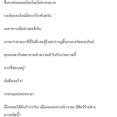
ขึ้นบนช่องแชตโลกโดยไม่คาดหมาย
บอร์ดออนไลน์เงียบกริบทันควัน
เหล่าชาวเน็ตต่างตะลึงงัน
นานกว่าสามนาทีที่ไม่มีกระทู้ใหม่ปรากฏขึ้นบนบอร์ดออนไลน์
ทุกคนพากันพยายามทำความเข้าใจกับประกาศนี้
ฉากที่ซ่อนอยู่?
นั่นคืออะไร?
ราชาแมงป่องทราย?
มีใครเคยได้ยินบ้างว่าใน ‘เมืองทะเลทรายโบราณ’ มีสัตว์ร้ายต่าง
ดาวชนิดนี้?