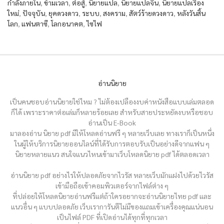
กำลังภายใน
,
ข้ามเวลา
,
ต่อสู้
,
นิยายแปล
,
นิยายแปลจีน
,
นิยายแปลเรื่อง
ใหม่
,
ปัจจุบัน
,
ยุคดวงดาว
,
ระบบ
,
สงคราม
,
สัตว์ร้ายดวงดาว
,
หลังวันสิ้น
โลก
,
แฟนตาซี
,
โลกอนาคต
,
ไซไฟ
อ่านนิยาย
เป็นคนชอบอ่านนิยายใช่ไหม ? ไม่ต้องเปลืองงบค่าหนังสือแบบเล่มตลอด
ก็ได้ เพราะราคาต่อเล่มก็หลายร้อยเลย สำหรับสายประหยัดงบหรือชอบ
อ่านเป็น E-Book
มาลองอ่าน นิยาย pdf มีให้โหลดอ่านฟรี ๆ หลายเว็บเลย ทางเราก็เป็นหนึ่ง
ในผู้ให้บริการนิยายออนไลน์ที่ได้รับการตอบรับเป็นอย่างดีจากแฟน ๆ
นิยายหลายแนว สนใจแนวไหนเข้ามาเว็บโหลดนิยาย pdf ได้ตลอดเวลา
อ่านนิยาย pdf อย่างไรให้ปลอดภัยจากไวรัส หลายเว็บมักแฝงไปด้วยไวรัส
เข้ามือถือเข้าคอมพิวเตอร์จากไฟล์ต่าง ๆ
ที่ปล่อยให้โหลดนิยายอ่านฟรีแต่ถ้าใครอยากจะอ่านนิยายไทย pdf และ
แนวอื่น ๆ แบบปลอดภัย เว็บเราการันตีไม่มีของแถมเข้าเครื่องคุณแน่นอน
เป็นไฟล์ PDF ที่เปิดอ่านได้ทุกที่ทุกเวลา