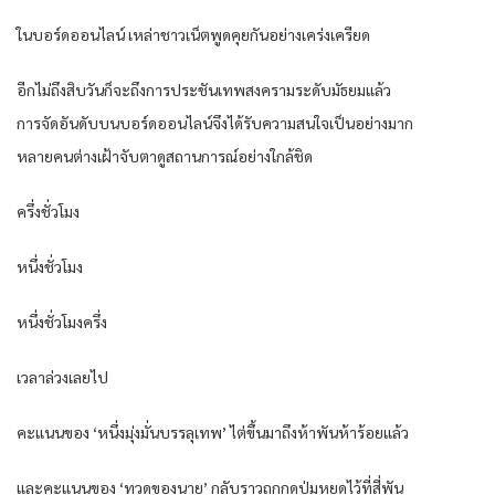
ในบอร์ดออนไลน์ เหล่าชาวเน็ตพูดคุยกันอย่างเคร่งเครียด
อีกไม่ถึงสิบวันก็จะถึงการประชันเทพสงครามระดับมัธยมแล้ว
การจัดอันดับบนบอร์ดออนไลน์จึงได้รับความสนใจเป็นอย่างมาก
หลายคนต่างเฝ้าจับตาดูสถานการณ์อย่างใกล้ชิด
ครึ่งชั่วโมง
หนึ่งชั่วโมง
หนึ่งชั่วโมงครึ่ง
เวลาล่วงเลยไป
คะแนนของ ‘หนึ่งมุ่งมั่นบรรลุเทพ’ ไต่ขึ้นมาถึงห้าพันห้าร้อยแล้ว
และคะแนนของ ‘ทวดของนาย’ กลับราวถูกกดปุ่มหยุดไว้ที่สี่พัน