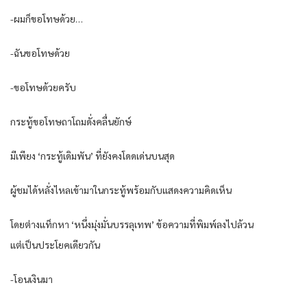
-ผมก็ขอโทษด้วย…
-ฉันขอโทษด้วย
-ขอโทษด้วยครับ
กระทู้ขอโทษถาโถมดั่งคลื่นยักษ์
มีเพียง ‘กระทู้เดิมพัน’ ที่ยังคงโดดเด่นบนสุด
ผู้ชมได้หลั่งไหลเข้ามาในกระทู้พร้อมกับแสดงความคิดเห็น
โดยต่างแท็กหา ‘หนึ่งมุ่งมั่นบรรลุเทพ’ ข้อความที่พิมพ์ลงไปล้วน
แต่เป็นประโยคเดียวกัน
-โอนเงินมา