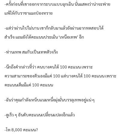
-ครั้งก่อนที่เขาออกจากระบบแบบฉุกเฉิน นั่นแสดงว่าน่าจะพ่าย
แพ้ให้กับราชาแมงป่องทราย
-แต่ว่าผ่านไปไม่นาน เขาก็กลับมาแล้วยังผ่านฉากทดสอบได้
สำเร็จ แถมยังได้คะแนนประเมิน ‘เหนือเทพ’ อีก
-ท่านเทพ สมกับเป็นเทพตัวจริง
-นึกถึงคำกล่าวที่ว่า คนบางคนได้ 100 คะแนน เพราะ
ความสามารถของตัวเองมีแค่ 100 แต่บางคนได้ 100 คะแนน เพราะ
คะแนนเต็มมีแค่ 100 คะแนน
-ฉันว่าคุณกำลังเหน็บแนมหนึ่งมุ่งมั่นบรรลุเทพอยู่แน่ ๆ
-ดูเร็ว ๆ อันดับคะแนนเปลี่ยนแปลงอีกแล้ว
-โห 8,000 คะแนน?