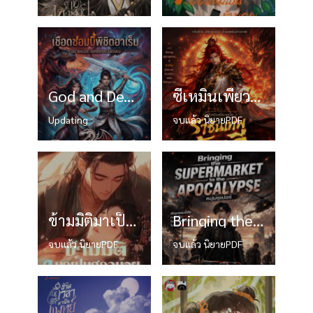
God and Devil World (เชือดซอมบี้พิชิตฮาเร็ม)
ซีเหมินเพียวเซวี่ย – ราชันเทพอัคคี
Updating
จบแล้ว นิยายPDF
ข้ามมิติมาเป็นสาวน้อยในอุ้งมือของอดีตลุง
Bringing the Supermarket to the Apocalypse หนุ่มซูเปอร์
จบแล้ว นิยายPDF
จบแล้ว นิยายPDF