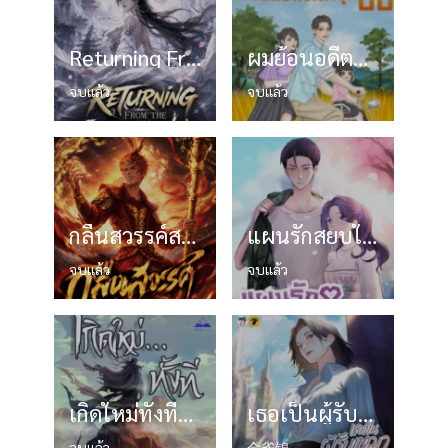
Returning From The Immortal World
ผมย้อนอดีตมาเปลี่ยนชะตายุค 80 (นิยายแปล)
จบแล้ว
จบแล้ว
กลืนสวรรค์สะท้านทวยเทพ
แผนรักสยบใจบอสสาวตัวร้าย
จบแล้ว
จบแล้ว
เกิดใหม่ทั้งทีข้าขอเป็นเซียน
เธอเป็นผู้รับเหมาอันดับหนึ่งในกาแล็กซี่
จบแล้ว
金雀锦