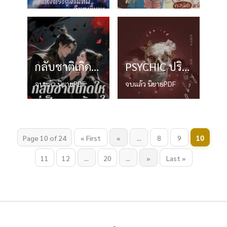
กลับชาติเกิดใหม่เป็นนางร้ายใจพิษ
PSYCHIC ปริศนาลับสัมผัสวิญญาณ
จบแล้ว นิยายPDF
จบแล้ว นิยายPDF
Page 10 of 24
« First
«
...
8
9
10
11
12
...
20
...
»
Last »