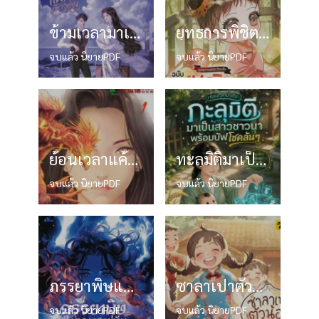
ข้ามเวลามาเป็นแพทย์ทหารหญิง
ยุทธการพิชิตวังหลังฉบับองค์หญิงน้อยจอมป่วนผู้ถูกญาติๆอ่านใจ
จบแล้ว นิยายPDF
จบแล้ว นิยายPDF
ย้อนเวลาแค้น Time-Turner
ทะลุมิติมาเป็นสาวชาวนา พร้อมบัฟโชคล้นๆ
จบแล้ว นิยายPDF
จบแล้ว นิยายPDF
ภรรยาพิษแห่งตระกูลแม่ทัพลืมตาขึ้นมา ชายผู้งดเว้นราคะถูกหย่า
ซาลาเปาตัวน้อย ทะลุมิติมามีระบบทำฟาร์มยุค 70 จนร่ำรวย
จบแล้ว นิยายPDF
จบแล้ว นิยายPDF