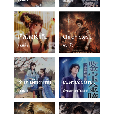
เกิดใหม่ชาตินี้… ขอเป็นเจ้านิกายมาไลฟ์สด
Chronicles of Primordial Wars ตำนานของสงครามแรกเริ่ม
จบแล้ว
จบแล้ว
ชายาเคียงหทัย
เนตรเซียนทะลุสมบัติ
จบแล้ว
อัพเดตทุกวันเสาร์