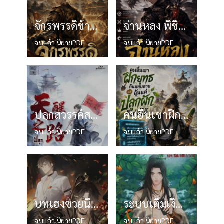
จักรพรรดิข้ามกาลเวลา
จ่านหลง พิชิตมังกร (Zhan Long)
จบแล้ว นิยายPDF
จบแล้ว นิยายPDF
ปลุกสวรรค์สยบปฐพี (天醒之路)
คนอื่นเขาฝึกยุทธกันแทบตาย แต่ฉันแค่ปลูกผักก็เก่งได้
จบแล้ว นิยายPDF
จบแล้ว นิยายPDF
บทเฮงซวยนี้ไม่ขอรับไว้
ระบบเติมเงินข้ามภพ
จบแล้ว นิยายPDF
จบแล้ว นิยายPDF