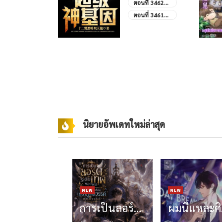
นที่ 3240
ตอนที่ 3462
นจบ
บทส่งท้าย
นที่ 3239
ตอนที่ 3461
คลคู่มาเยือน
นามดอลลาร์
(จบ)
นิยายอัพเดทใหม่ล่าสุด
การเป็นลอร์ดระดับเทพของผม คือการรับเลี้ยงเหล่าทูตสวรรค์ตกสวรรค์
ผมน