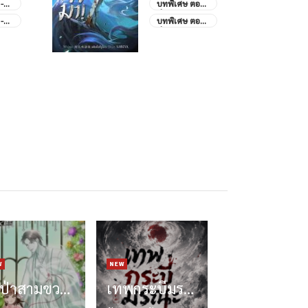
-
บทพิเศษ ตอน
อดีต
ที่ 55.3 ใบท้อ
-
บทพิเศษ ตอน
พบดอกท้อ
ลือก
ที่ 55.2 ใบท้อ
ลัง
พบดอกท้อ
้วน
ซู่เป่าสามขวบครึ่ง: หนูน้อยอาคมเต๋ากับยอดคุณลุงทั้งแปด
เทพกระบี่มรณะ (Chaotic sword god)