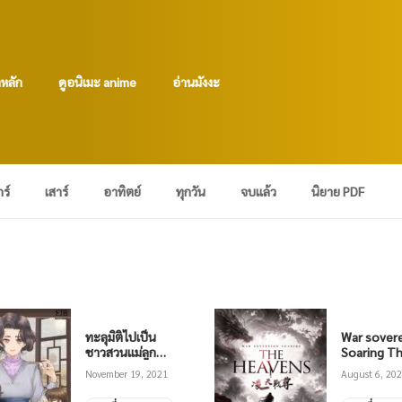
าหลัก
ดูอนิเมะ anime
อ่านมังงะ
กร์
เสาร์
อาทิตย์
ทุกวัน
จบแล้ว
นิยาย PDF
ทะลุมิติไปเป็น
War sover
ชาวสวนแม่ลูก
Soaring T
สาม
Heavens น
November 19, 2021
August 6, 20
PDF