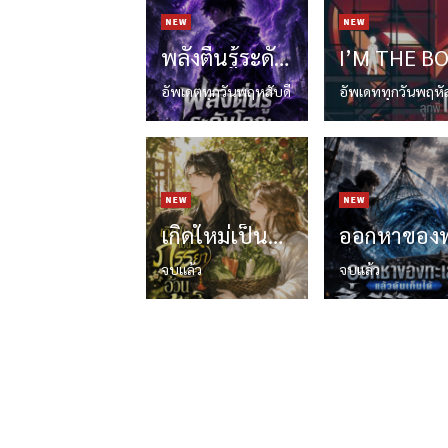
พลังตื่นรู้ระดับโลก: เริ่มต้นด้วยอัสนีม่วงสวรรค์
อัพเดตทุกวันพฤหสับดี
อัพเดททุกวันพฤหั
เกิดใหม่เป็นภรรยาอ้วนที่สามีเกลียดชัง
จบแล้ว
จบแล้ว