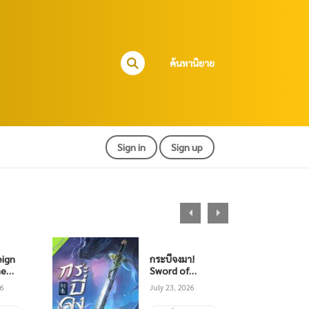
ค้นหานิยาย
Sign in
Sign up
eign
กระบี่จงมา!
he
Sword of
ิยาย
Coming
26
July 23, 2026