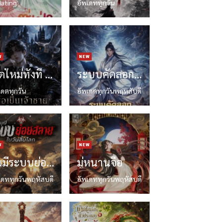
ating
อัพเดททุกวัน
เกิดใหม่ทั้งที ขอเป็นเจ้าชายเลือดผสมแห่งฮอกวอตส์
ระบบคัดลอกพรสวรรค์สะท้านยุทธภพ
เดตทุกวัน
อัพเดตทุกวันพฤหสับดี
ผมมีระบบย่อยสลายในวันสิ้นโลก
มู่หนานจือ
เดททุกวันพฤหัสบดี
อัพเดททุกวันพฤหัสบดี