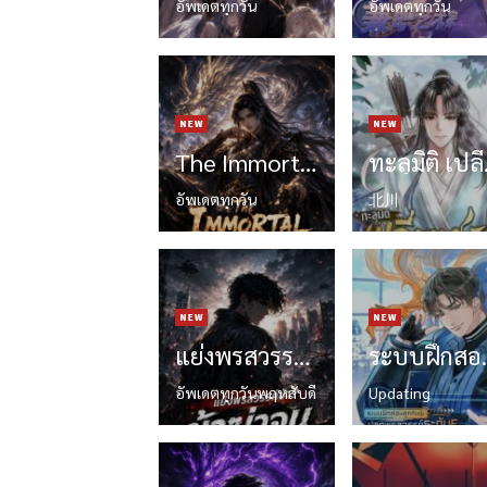
อัพเดตทุกวัน
อัพเดตทุกวัน
The Immortal Emperor Returns จักรพรรดิอมตะหวนคืน
ทะลุมิติ 
อัพเดตทุกวัน
北川
แย่งพรสวรรค์ข้า? ข้าฆ่าจนสะเทือนทั้งโลก!
ระบบฝึกสอนลูกศิษย์ : 
อัพเดตทุกวันพฤหสับดี
Updating