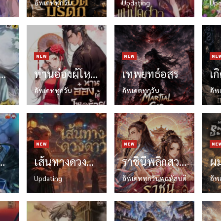
อัพเดททุกวัน
Updating
Upd
เปลี่ยนชะตา ชีวิตนี้ของข้าต้องรุ่งโรจน์
ท่านอ๋องผู้โหดร้ายกับหมอปีศาจ
เทพยุทธ์อสูร
อัพเดททุกวัน
อัพเดตทุกวัน
อัพ
ปลุกพรสวรรค์ระดับ F เป็น พรสวรรค์ระดับ SSS!
เส้นทางดวงดาว
ราชินีพลิกสวรรค์
Updating
อัพเดททุกวันพฤหัสบดี
อัพ