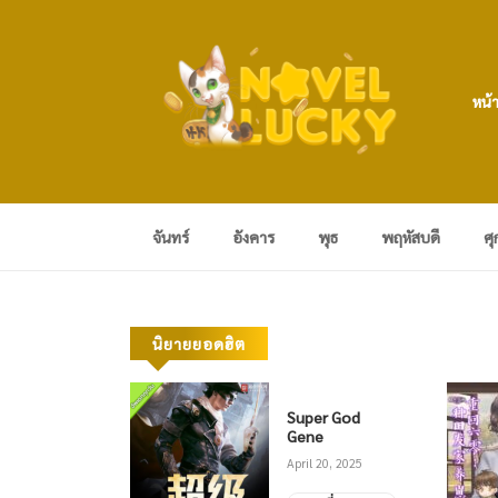
หน้
จันทร์
อังคาร
พุธ
พฤหัสบดี
ศุ
นิยายยอดฮิต
ling
Super God
ords of the
Gene
sen One
t 5, 2024
April 20, 2025
กศึกผู้กล้า
วรรค์