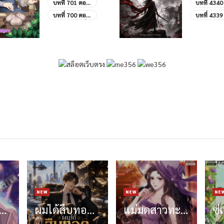
บทที่ 701 ตอน
บทที่ 4340 
พิเศษ 7- จบ
4340 ย้อน
บทที่ 700 ตอน
บทที่ 4339 
บริบูรณ์
พิเศษ 6-เจ้าสี่
4339 การเ
โจวมี่
เทพผู้ทรงพ
สูงสุดของต
หลิงเทียน
ี่แหละศิลปินพาร์ตไทม์
ผมได้สืบทอดมรดกร้อยพันล้าน
แม่มดสาวทะลุมิติมาเป็นดาราตกอับ ใช้คำสาปนำทางสู่ชื่อเสียง