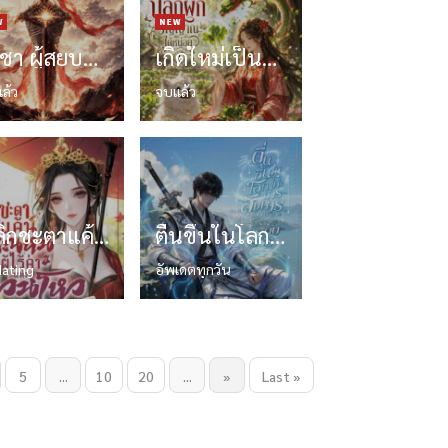
ราชา ผู้สยบสองภพ แห่งสวรรค์และปฐพี
เกิดใหม่เป็นตัวประกอบที่ปลูกผักวิญญาณได้นิดหน่อย
ล้ว
จบแล้ว
พลิกชะตาแค้น : คุณหนูผู้ไร้ค่าแห่งจวนโหว
ตื่นขึ้นในโลกแห่งการสังหารด้วยความสามารถระดับ SSS! [นิยายแปล]
ating
อัพเดตทุกวัน
5
...
10
20
...
»
Last »