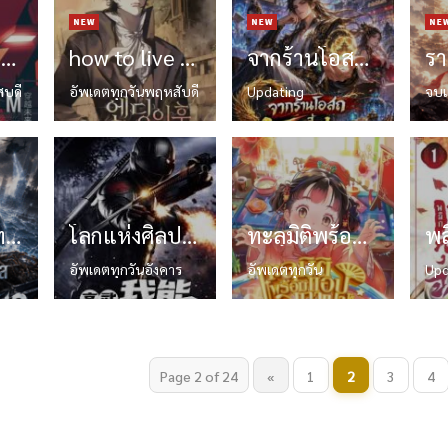
I’M THE BOSS ลูกพี่หุ่นเทวะ
how to live as a knight after the ending วิธีการใช้ชีวิตเป็นอัศวินหลังจบเกม
จากร้านโอสถสู่จ้าวหมื่นภพ
สบดี
อัพเดตทุกวันพฤหสับดี
Updating
จบแ
ออกหาของทะเลแล้วดันเก็บได้สิ่งมีชีวิตทะเลสุดพิเศษวันสิ้นโลก
โลกแห่งศิลปะการต่อสู้ขั้นสูง : ข้าสามารถคัดลอกพรสวรรค์ได้
ทะลุมิติพร้อมแอปเถาเปา โอ้ตาเฒ่า องค์หญิงอย่างเราขอเป็นเศรษฐี
อัพเดตทุกวันอังคาร
อัพเดตทุกวัน
Upd
Page 2 of 24
«
1
2
3
4