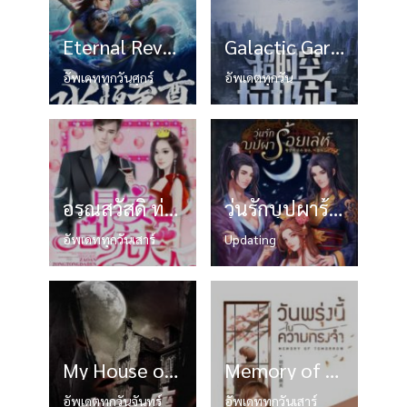
Eternal Reverence เทพบุตรฟ้าประทาน
Galactic Garbage Station หลังบ้านผมเป็นที่ทิ้งขยะ
อัพเดททุกวันศุกร์
อัพเดตทุกวัน
อรุณสวัสดิ์ ท่านประธานาธิบดีที่รัก!
วุ่นรักบุปผาร้อยเล่ห์
อัพเดททุกวันเสาร์
Updating
My House of Horrors คฤหาสน์สยองขวัญของผม
Memory of Tomorrow วันพรุ่งนี้ในความทรงจำ
อัพเดตทุกวันจันทร์
อัพเดททุกวันเสาร์