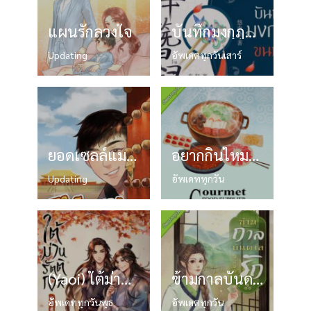
แผนรักลวงใจ
บันทึกมงกุฎขนนก
Updating
อัพเดตทุกวันเสาร์
ยอดเซลล์แมนทะลุมิติ
อยากกินไหมล่ะ
Updating
อัพเดททุกวัน
(Yaoi) ใต้ม่านรัตติกาล
ข้ามกาลบันดาลรัก ส่วนที่ 1
อัพเดททุกวันพุธ
อัพเดตทุกวัน