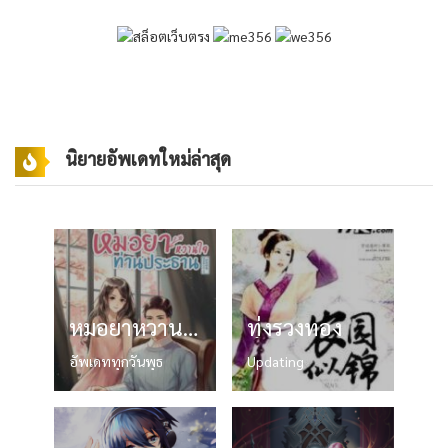
นิยายอัพเดทใหม่ล่าสุด
หมอยาหวานใจท่านประธาน
ทุ่งรวงทอง
อัพเดททุกวันพุธ
Updating