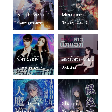
Red Envelope อั่งเปาทะลุโลก
Memorize
อัพเดททุกวันเสาร์
อัพเดททุกวันเสาร์
ซิ่งทะลุมิติ
ตามใจรัก สาวนักแฮก
อัพเดตทุกวันจันทร์
Updating
The Great Mage Returns After 4000 Years
Chaotic Lightning Cultivation โกลาหลแห่งอัสนีบาต
Updating
อัพเดททุกวันพฤหัสบดี