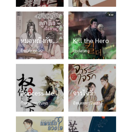
หมอหญิงกับลูกลิงทั้งสาม เล่ม 1
Kill the Hero
อัพเดตทุกวัน
Updating
Princess Medical Doctor องค์หญิงแพทย์ผู้เชียวชาญ
จารใจรัก
อัพเดททุกวันพุธ
อัพเดตทุกวันเสาร์