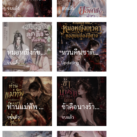
จบแล้ว
จบแล้ว
หมอหญิงกับลูกลิงทั้งสาม
หวนคืนชาตินี้ หมอหญิงเทวดาขอสยบอ๋องปีศาจ
จบแล้ว
Updating
ท่านแม่ทัพ ท่านต้องการภรรยาอย่างข้าถึงจะรุ่งเรือง
ข้าคือนางร้ายในนิยายจำกัดเรท
จบแล้ว
จบแล้ว