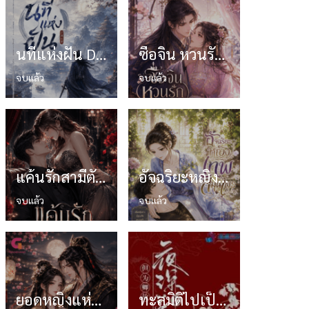
นทีแห่งฝัน Dream of Jianghu
ซื่อจิ่น หวนรักประดับใจ
จบแล้ว
จบแล้ว
แค้นรักสามีตัวร้าย
อัจฉริยะหญิงเทพสมุนไพร
จบแล้ว
จบแล้ว
ยอดหญิงแห่งเทียนเชวีย
ทะลุมิติไปเป็นภรรยาชาวสวนของท่านบัณฑิต