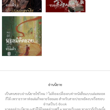
จบแล้ว
จบแล้ว
ทะลุมิติตะลุยวังหลวง จบแล้ว PDF
จบแล้ว
อ่านนิยาย
เป็นคนชอบอ่านนิยายใช่ไหม ? ไม่ต้องเปลืองงบค่าหนังสือแบบเล่มตลอด
ก็ได้ เพราะราคาต่อเล่มก็หลายร้อยเลย สำหรับสายประหยัดงบหรือชอบ
อ่านเป็น E-Book
มาลองอ่าน นิยาย pdf มีให้โหลดอ่านฟรี ๆ หลายเว็บเลย ทางเราก็เป็นหนึ่ง