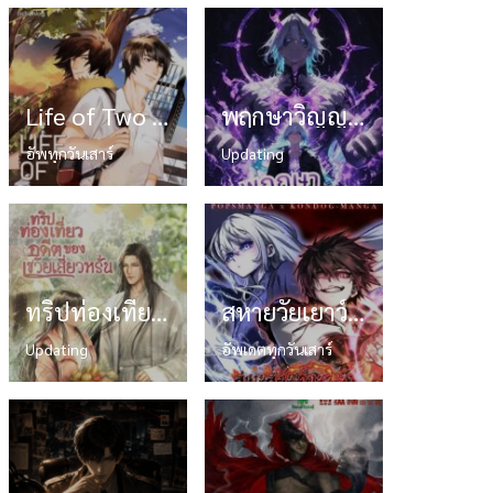
Life of Two World:ชีวิตสองโลก
พฤกษาวิญญาณกับสงครามมนุษย์พิฆาตเทพมังกร
อัพทุกวันเสาร์
Updating
ทริปท่องเที่ยวอดีตของเซวียเสี่ยวหรั่น
สหายวัยเยาว์ของจอมยุทธ์อันดับหนึ่งในใต้หล้า
Updating
อัพเดตทุกวันเสาร์