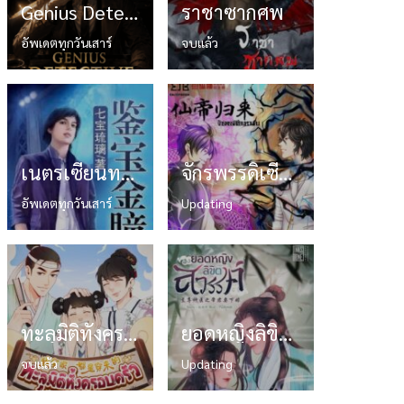
Genius Detective อัจฉริยะนักสืบไขคดีปริศนา
ราชาซากศพ
อัพเดตทุกวันเสาร์
จบแล้ว
เนตรเซียนทะลุสมบัติ
จักรพรรดิเซียนหวนคืน (仙帝归来)
อัพเดตทุกวันเสาร์
Updating
ทะลุมิติทั้งครอบครัว
ยอดหญิงลิขิตสวรรค์
จบแล้ว
Updating