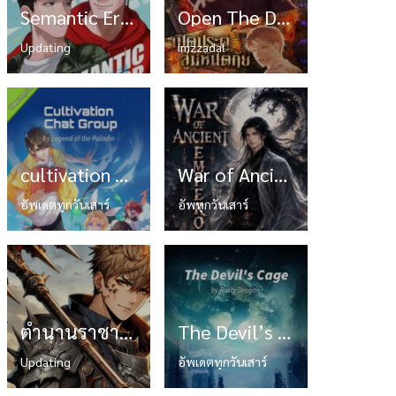
Semantic Error ลอจิกของคุณมีปัญหานะครับ
Open The Door เปิดประตูสู่มหันตภัย
Updating
imzzadal
cultivation chat group ปล่อยให้เทพเขาคุยกัน
War of Ancient Emperor
อัพเดตทุกวันเสาร์
อัพทุกวันเสาร์
ตำนานราชาแห่งทหารรับจ้าง
The Devil’s Cage
Updating
อัพเดตทุกวันเสาร์