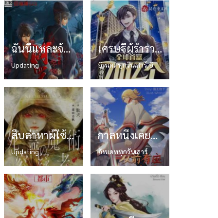
ฉันนี่แหละจ้าวนรก [我要做阎罗]
เศรษฐีผู้ร่ำรวย:เริ่มจากการได้รับซองแดง 7 พันล้านซอง
Updating
อัพเดตทุกวันเสาร์,อัพเดททุกวันเสาร์
สืบล่าหาผู้ใช้ศาสตร์ความตาย
กาลหนึ่งเคยมีเขากระบี่วิญญาณ
Updating
อัพเดททุกวันเสาร์