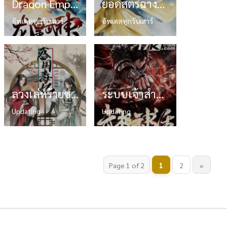
Dragon Emperor Martial God จักรพรรดิ์เทพมังกร
ยอดสตรีฉางอิ๋ง ภาคที่ 2-3
อัพเดททุกวันเสาร์
อัพเดตทุกวันเสาร์
ลวงเล่ห์ร้ายชายาร้อยพิษ
ระบบเจ้าสำนัก
Updating
Updating
Page 1 of 2
1
2
»