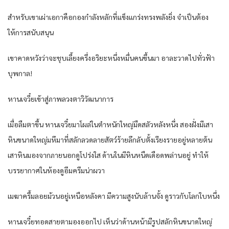
สำหรับเขาเผ่าเอกาคือกองกำลังหลักที่แข็งแกร่งทรงพลังยิ่ง จำเป็นต้อง
ให้การสนับสนุน
เขาคาดหวังว่าจะชุบเลี้ยงครึ่งอริยะหนึ่งหมื่นคนขึ้นมา อาละวาดไปทั่วฟ้า
บุพกาล!
หานเจวี๋ยเข้าสู่ภาพลวงตาวิวัฒนาการ
เมื่อลืมตาขึ้น หานเจวี๋ยมาโผล่ในตำหนักใหญ่มืดสลัวหลังหนึ่ง สองฝั่งมีเสา
หินขนาดใหญ่มหึมาที่สลักลวดลายสัตว์ร้ายลึกลับตั้งเรียงรายอยู่หลายต้น
เสาหินมองจากภายนอกดูโปร่งใส ด้านในมีหินหนืดเดือดพล่านอยู่ ทำให้
บรรยากาศในห้องดูอึมครึมน่าผวา
เมฆาครึ้มลอยม้วนอยู่เหนือหลังคา มีความสูงนับล้านจั้ง ดูราวกับโลกใบหนึ่ง
หานเจวี๋ยทอดสายตามองออกไป เห็นว่าด้านหน้ามีรูปสลักหินขนาดใหญ่