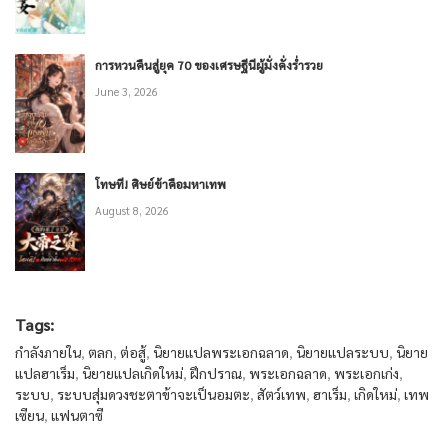
การหวนคืนสู่ยุค 70 ของเศรษฐีนีผู้มั่งคั่งร่ำรวย
June 3, 2026
โทษที! ศิษย์ข้าคือมหาเทพ
August 8, 2026
Tags:
กำลังภายใน
,
ตลก
,
ต่อสู้
,
นิยายแปลพระเอกฉลาด
,
นิยายแปลระบบ
,
นิยาย
แปลฮาเร็ม
,
นิยายแปลเกิดใหม่
,
ฝึกปราณ
,
พระเอกฉลาด
,
พระเอกเก่ง
,
ระบบ
,
ระบบสุ่มดวงชะตาข้าจะเป็นอมตะ
,
สัตว์เทพ
,
ฮาเร็ม
,
เกิดใหม่
,
เทพ
เซียน
,
แฟนตาซี