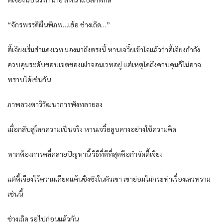
“จักรพรรดิผืนพิภพ…เฮ้อ ช่างเถิด…”
ตี้เจียงเริ่มสำแดงเวท มองมาถึงตรงนี้ หานเจวี๋ยเข้าใจแล้วว่าตี้เจียงกำลัง
ควบคุมระดับขอบเขตของเผ่าจอมเวทอยู่ แต่เหตุใดถึงควบคุมก็ไม่อาจ
ทราบได้เช่นกัน
ภาพลวงตาวิวัฒนาการพังทลายลง
เมื่อกลับสู่โลกความเป็นจริง หานเจวี๋ยลูบคางอย่างใช้ความคิด
หากต้องการคลี่คลายปัญหานี้ วิธีที่ดีที่สุดคือกำจัดตี้เจียง
แต่ตี้เจียงไร้ความเคียดแค้นชิงชังในตัวเขา เขาย่อมไม่กระทำเรื่องเลวทราม
เช่นนี้
ช่างเถิด รอไปก่อนแล้วกัน