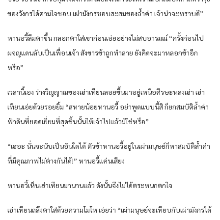
ของวังกรได้ตามใจชอบ เผ่ามังกรชอบสะสมของล้ำค่า เจ้าน่าจะทราบดี”
หานอวี้ลืมตาขึ้น กลอกตาใส่เขาก่อนเอ่ยอย่างไม่สบอารมณ์ “ครั้งก่อนไป
ผจญแดนลับเป็นเพื่อนเจ้า สังขารข้าถูกทำลาย ยังคิดจะมาหลอกข้าอีก
หรือ”
เวลานี้เอง ร่างวิญญาณของเฮ่าเทียนลอยขึ้นมาอยู่เหนือศีรษะหลงเฮ่า เฮ่า
เทียนเอ่ยด้วยรอยยิ้ม “สหายน้อยหานอวี้ อย่าพูดแบบนี้สิ ก็ยกสมบัติล้ำค่า
ฟ้าดินที่ยอดเยี่ยมที่สุดชิ้นนั้นให้เจ้าไปแล้วมิใช่หรือ”
“เฮอะ นั่นจะนับเป็นอันใดได้ ตัวข้าหานอวี้อยู่ในเผ่ามนุษย์ก็หาสมบัติล้ำค่า
ที่มีคุณภาพไม่ต่างกันได้!” หานอวี้แค่นเสียง
หานอวี้เห็นเฮ่าเทียนมานานแล้ว ดังนั้นจึงไม่ได้ตระหนกตกใจ
เฮ่าเทียนถลึงตาใส่ด้วยความโมโห เอ่ยว่า “เผ่ามนุษย์จะเทียบกับเผ่ามังกรได้