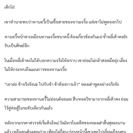
เด็กโง่!
เขาทำนายพบว่าหานอวี้เป็นเชื้อสายของหานเจวี๋ย แต่เขาไม่พูดออกไป
หานอวี้หน้าตาเหมือนหานเจวี๋ยขนาดนี้ ต้องเกี่ยวข้องกันแน่ ซ้ำหลี่เต้าคงยัง
รับเป็นศิษย์อีก
ในเมื่อหลี่เต้าคงไม่ได้บอกความจริงให้ทราบ เขาย่อมไม่กล้าสอดมือยุ่ง เลี่ยง
ไม่ให้กระทบถึงแผนการของหานเจวี๋ย
“เอาล่ะ ข้าจริงจังนะ ไปกับข้า ข้าต้องการเจ้า” หลงเฮ่าพูดอย่างจริงจัง
ความสามารถของหานอวี้ไม่อ่อนด้อยเลย สืบทอดวิชามาจากหลี่เต้าคง ย่อม
ไร้คู่ต่อสู้ในระดับเดียวกันแล้ว
หลังจากมรรคาสวรรค์เริ่มต้นใหม่ วังมังกรในอดีตของหลงเฮ่าสิ้นสุดลงนาน
แล้ว เหลือคนคุ้นเคยเก่าๆ เพียงไม่กี่คน ก่อนหน้านี้เขาเคยไปเยี่ยมเยือนคน