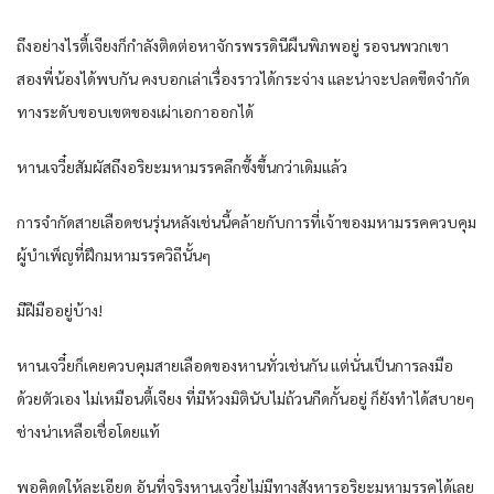
ถึงอย่างไรตี้เจียงก็กำลังติดต่อหาจักรพรรดินีผืนพิภพอยู่ รอจนพวกเขา
สองพี่น้องได้พบกัน คงบอกเล่าเรื่องราวได้กระจ่าง และน่าจะปลดขีดจำกัด
ทางระดับขอบเขตของเผ่าเอกาออกได้
หานเจวี๋ยสัมผัสถึงอริยะมหามรรคลึกซึ้งขึ้นกว่าเดิมแล้ว
การจำกัดสายเลือดชนรุ่นหลังเช่นนี้คล้ายกับการที่เจ้าของมหามรรคควบคุม
ผู้บำเพ็ญที่ฝึกมหามรรควิถีนั้นๆ
มีฝีมืออยู่บ้าง!
หานเจวี๋ยก็เคยควบคุมสายเลือดของหานทั่วเช่นกัน แต่นั่นเป็นการลงมือ
ด้วยตัวเอง ไม่เหมือนตี้เจียง ที่มีห้วงมิตินับไม่ถ้วนกีดกั้นอยู่ ก็ยังทำได้สบายๆ
ช่างน่าเหลือเชื่อโดยแท้
พอคิดดูให้ละเอียด อันที่จริงหานเจวี๋ยไม่มีทางสังหารอริยะมหามรรคได้เลย