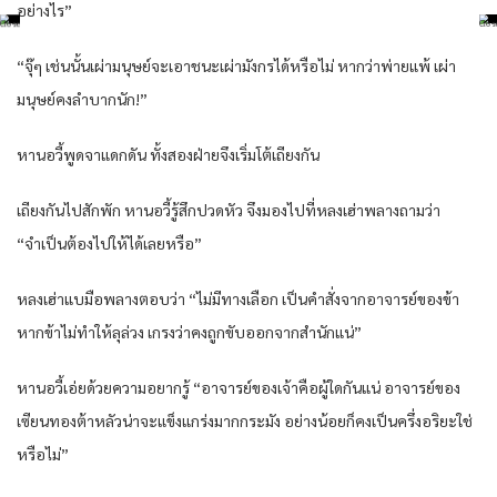
อย่างไร”
“จุ๊ๆ เช่นนั้นเผ่ามนุษย์จะเอาชนะเผ่ามังกรได้หรือไม่ หากว่าพ่ายแพ้ เผ่า
มนุษย์คงลำบากนัก!”
หานอวี้พูดจาแดกดัน ทั้งสองฝ่ายจึงเริ่มโต้เถียงกัน
เถียงกันไปสักพัก หานอวี้รู้สึกปวดหัว จึงมองไปที่หลงเฮ่าพลางถามว่า
“จำเป็นต้องไปให้ได้เลยหรือ”
หลงเฮ่าแบมือพลางตอบว่า “ไม่มีทางเลือก เป็นคำสั่งจากอาจารย์ของข้า
หากข้าไม่ทำให้ลุล่วง เกรงว่าคงถูกขับออกจากสำนักแน่”
หานอวี้เอ่ยด้วยความอยากรู้ “อาจารย์ของเจ้าคือผู้ใดกันแน่ อาจารย์ของ
เซียนทองต้าหลัวน่าจะแข็งแกร่งมากกระมัง อย่างน้อยก็คงเป็นครึ่งอริยะใช่
หรือไม่”