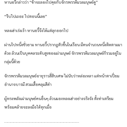
หานอวี้กล่าวว่า “ข้าจะลองไปคุยกับจักรพรรดิมวลมนุษย์ดู”
“รีบไปเถอะ ไปตอนนี้เลย”
หลงเฮ่าเร่งเร้า หานอวี้จึงได้แต่ลุกออกไป
ผ่านไปหนึ่งชั่วยาม หานอวี้ปรากฏตัวขึ้นในเรือน มีคนจำนวนหนึ่งติดตามมา
ด้วย ล้วนเป็นบุคคลระดับสูงของเผ่ามนุษย์ จักรพรรดิมวลมนุษย์ก็รวมอยู่ใน
กลุ่มนี้ด้วย
จักรพรรดิมวลมนุษย์อายุราวสี่สิบเศษ ไม่นับว่าหล่อเหลา แต่หน้าตาเปี่ยม
อำนาจบารมี สวมเสื้อคลุมสีดำ
ผู้ทรงพลังเผ่ามนุษย์คนอื่นๆ ล้วนมองหลงเฮ่าอย่างจริงจัง ตั้งท่าเตรียม
พร้อมคล้ายจะลงมือได้ทุกเมื่อ
………………………………………………………………