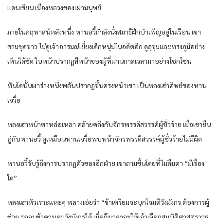
แดนเซียน เมืองหลวงของเผ่ามนุษย์
ภายในคฤหาสน์หลังหนึ่ง หานอวี้กำลังนั่งสมาธิฝึกบำเพ็ญอยู่ในเรือน เขา
สวมชุดขาว ไม่ดูเจ้าอารมณ์เยี่ยงเด็กหนุ่มในอดีตอีก ดูสุขุมและทรงภูมิอย่าง
เห็นได้ชัด ใบหน้าปรากฏสีหน้าของผู้ที่ผ่านกาลเวลามาอย่างโชกโชน
ทันใดนั้นเงาร่างหนึ่งพลันปรากฏขึ้นตรงหน้าเขา เป็นหลงเฮ่าศิษย์ของหาน
เจวี๋ย
หลงเฮ่าหน้าตาหล่อเหลา คล้ายคลึงกับจักรพรรดิสวรรค์ผู้ชั่วร้าย เมื่อเขายืน
คู่กับหานอวี้ ดูเหมือนหานเจวี๋ยพบหน้าจักรพรรดิสวรรค์ผู้ชั่วร้ายไม่มีผิด
หานอวี้รับรู้ถึงการปรากฏตัวของอีกฝ่าย เขาถามขึ้นโดยที่ไม่ลืมตา “มีเรื่อง
ใด”
หลงเฮ่าหัวเราะแหะๆ พลางเอ่ยว่า “ข้าเตรียมจะบุกโจมตีวังมังกร ต้องการผู้
ช่วย รอจนข้าควบคุมวังมังกรได้ เมื่อถึงเวลาจะให้เจ้าเลือกสมบัติศาสตราวุธ