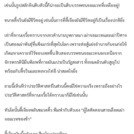
เช่นนั้นรูปสลักหินสิบตัวนี้ก็น่าจะเป็นสิบบรรพชนจอมเวทที่เหลืออยู่!
ขนาดตี้จวินยังมีชีวิตอยู่ เช่นนั้นการที่ตี้เจียงยังมีชีวิตอยู่ก็เป็นเรื่องปกติยิ่ง
เท่าที่หานเจวี๋ยทราบจากเทวตำนานบุพกาลมา เผ่าจอมเวทและเผ่าปีศาจ
เป็นสองเผ่าพันธุ์ที่แข็งแกร่งที่สุดในโลก เพราะต่อสู้แย่งอำนาจกันจนก่อให้
เกิดมหาเคราะห์ไร้ขอบเขตขึ้น สิบสองบรรพชนจอมเวทนอกเหนือจาก
จักรพรรดินีผืนพิภพที่กายผันแปรเป็นวัฏสงสาร ทั้งหมดล้วนดับสูญไป
พร้อมกับตี้จวินและตงหวงไท่อี น่าสลดใจยิ่ง
ยามนี้เห็นทีว่าประวัติศาสตร์ในส่วนนี้คงมิใช่ความจริง เพราะถึงอย่างไร
ประวัติศาสตร์ที่หานเจวี๋ยได้ทราบมาก็มิใช่เช่นนั้น
ทันใดนั้นตี้เจียงพลันขมวดคิ้ว พึมพำกับตัวเอง “ผู้ใดตัดตอนสายเลือดเผ่า
จอมเวทของข้า”
ตี้เจียงนับนิ้วทำนาย สีหน้าแปลกพิกล