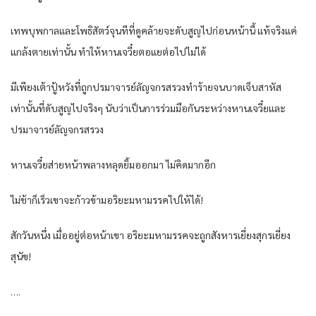
เทพบุพกาลและโพธิสัตว์จุนทีที่ดูคล้ายจะดับสูญไปก่อนหน้านี้ แท้จริงแค่
แกล้งตายเท่านั้น ทำให้หานเจวี๋ยตอแยต่อไปไม่ได้
มีเพียงเต้าปู้หวังที่ถูกปรมาจารย์ลัญจกรสรวงทำร้ายจนบาดเจ็บสาหัส
เท่านั้นที่ดับสูญไปจริงๆ นับว่าเป็นการร่วมมือกันระหว่างหานเจวี๋ยและ
ปรมาจารย์ลัญจกรสรวง
หานเจวี๋ยส่ายหน้าพลางหลุดยิ้มออกมา ไม่คิดมากอีก
ไม่ช้าก็เร็วเขาจะก้าวข้ามอริยะมหามรรคไปให้ได้!
สักวันหนึ่ง เมื่ออยู่ต่อหน้าเขา อริยะมหามรรคจะถูกสังหารเยี่ยงสุกรเยี่ยง
สุนัข!
….