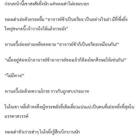
ก่อนหน้านี้เขาสงสัยยิ่งนัก แต่หลงเฮ่าไม่ยอมบอก
หลงเฮ่าเอ่ยด้วยรอยยิ้ม “อาจารย์ข้าเป็นอริยะ เป็นอย่างไรเล่า มีที่พึ่งยิ่ง
ใหญ่ขนาดนี้ เจ้าวางใจได้แล้วกระมัง”
หานอวี้เอ่ยอย่างเหยียดหยาม “อาจารย์ข้าก็เป็นอริยะเหมือนกัน!”
“เมื่ออยู่ต่อหน้าอาจารย์ข้าอาจารย์ของเจ้าก็ต้องโขกศีรษะให้เช่นกัน!”
“ไม่มีทาง!”
หานอวี้เอ่ยด้วยความโกรธ ราวกับถูกสบประมาท
ในใจเขา หลี่เต้าคงคือผู้ทรงพลังที่เด็ดเดี่ยวแน่วแน่ เป็นคนที่เย่อหยิ่งที่สุดใน
มรรคาสวรรค์
หลงเฮ่าหัวเราะฮ่าๆ ในใจยิ่งรู้สึกเบิกบานนัก