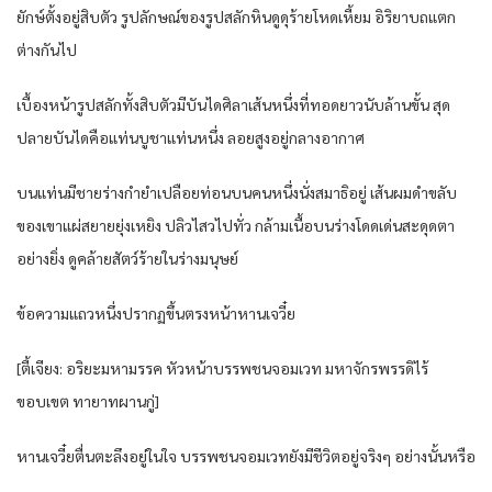
ยักษ์ตั้งอยู่สิบตัว รูปลักษณ์ของรูปสลักหินดูดุร้ายโหดเหี้ยม อิริยาบถแตก
ต่างกันไป
เบื้องหน้ารูปสลักทั้งสิบตัวมีบันไดศิลาเส้นหนึ่งที่ทอดยาวนับล้านขั้น สุด
ปลายบันไดคือแท่นบูชาแท่นหนึ่ง ลอยสูงอยู่กลางอากาศ
บนแท่นมีชายร่างกำยำเปลือยท่อนบนคนหนึ่งนั่งสมาธิอยู่ เส้นผมดำขลับ
ของเขาแผ่สยายยุ่งเหยิง ปลิวไสวไปทั่ว กล้ามเนื้อบนร่างโดดเด่นสะดุดตา
อย่างยิ่ง ดูคล้ายสัตว์ร้ายในร่างมนุษย์
ข้อความแถวหนึ่งปรากฏขึ้นตรงหน้าหานเจวี๋ย
[ตี้เจียง: อริยะมหามรรค หัวหน้าบรรพชนจอมเวท มหาจักรพรรดิไร้
ขอบเขต ทายาทผานกู่]
หานเจวี๋ยตื่นตะลึงอยู่ในใจ บรรพชนจอมเวทยังมีชีวิตอยู่จริงๆ อย่างนั้นหรือ