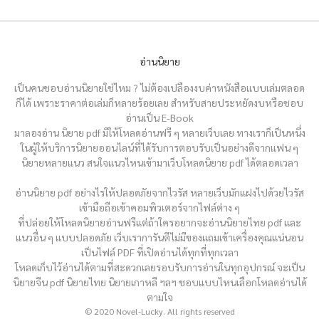
อ่านนิยาย
เป็นคนชอบอ่านนิยายใช่ไหม ? ไม่ต้องเปลืองงบค่าหนังสือแบบเล่มตลอด
ก็ได้ เพราะราคาต่อเล่มก็หลายร้อยเลย สำหรับสายประหยัดงบหรือชอบ
อ่านเป็น E-Book
มาลองอ่าน นิยาย pdf มีให้โหลดอ่านฟรี ๆ หลายเว็บเลย ทางเราก็เป็นหนึ่ง
ในผู้ให้บริการนิยายออนไลน์ที่ได้รับการตอบรับเป็นอย่างดีจากแฟน ๆ
นิยายหลายแนว สนใจแนวไหนเข้ามาเว็บโหลดนิยาย pdf ได้ตลอดเวลา
อ่านนิยาย pdf อย่างไรให้ปลอดภัยจากไวรัส หลายเว็บมักแฝงไปด้วยไวรัส
เข้ามือถือเข้าคอมพิวเตอร์จากไฟล์ต่าง ๆ
ที่ปล่อยให้โหลดนิยายอ่านฟรีแต่ถ้าใครอยากจะอ่านนิยายไทย pdf และ
แนวอื่น ๆ แบบปลอดภัย เว็บเราการันตีไม่มีของแถมเข้าเครื่องคุณแน่นอน
เป็นไฟล์ PDF ที่เปิดอ่านได้ทุกที่ทุกเวลา
โหลดเก็บไว้อ่านได้ตามที่สะดวกเลยรอบรับการอ่านในทุกอุปกรณ์ จะเป็น
นิยายจีน pdf นิยายไทย นิยายเกาหลี ฯลฯ ชอบแบบไหนเลือกโหลดอ่านได้
ตามใจ
© 2020 Novel-Lucky. All rights reserved