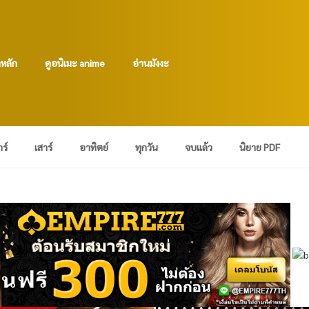
าหลัก
ดูอนิเมะ anime
อ่านมังงะ
กร์
เสาร์
อาทิตย์
ทุกวัน
จบแล้ว
นิยาย PDF