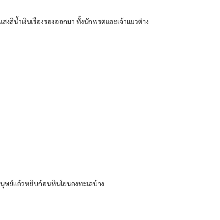
แสงสีน้ำเงินเรืองรองออกมา ทั้งนักพรตและเจ้าแมวต่าง
มนุษย์แล้วหยิบก้อนหินโยนลงทะเลบ้าง