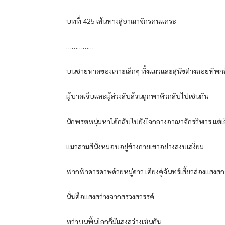
บทที่ 425 เส้นทางสู่อาณาจักรคนแคระ
……………
บนชายหาดของเกาะเล็กๆ ทั้งแมวและสุนัขต่างถอยทัพก
ผู้บาดเจ็บและผู้ล่วงลับล้วนถูกพาตัวกลับไปเช่นกัน
นักพรตหนุ่มหาได้กลับไปยังใจกลางอาณาจักรวิฬาร แต่
แมวสามสีนั่งหมอบอยู่ข้างกายเขาอย่างสงบเสงี่ยม
ฟากฟ้าดารดาษด้วยหมู่ดาว เคียงคู่จันทร์เสี้ยวส่องแสงส
นั่นคือแสงสว่างจากสรวงสวรรค์
ทว่าบนพื้นโลกก็มีแสงสว่างเช่นกัน