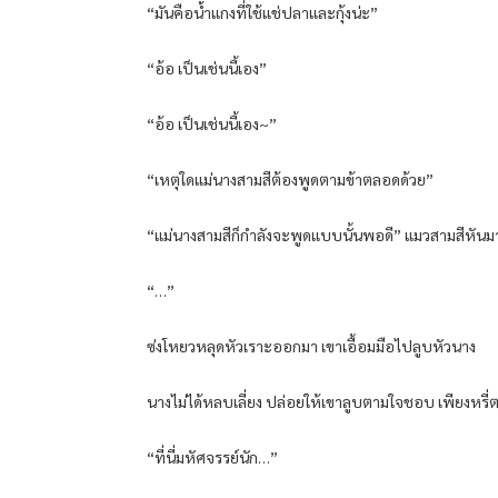
“มันคือน้ำแกงที่ใช้แช่ปลาและกุ้งน่ะ”
“อ้อ เป็นเช่นนี้เอง”
“อ้อ เป็นเช่นนี้เอง~”
“เหตุใดแม่นางสามสีต้องพูดตามข้าตลอดด้วย”
“แม่นางสามสีก็กำลังจะพูดแบบนั้นพอดี” แมวสามสีหันมา
“…”
ซ่งโหยวหลุดหัวเราะออกมา เขาเอื้อมมือไปลูบหัวนาง
นางไม่ได้หลบเลี่ยง ปล่อยให้เขาลูบตามใจชอบ เพียงหรี่ตา
“ที่นี่มหัศจรรย์นัก…”