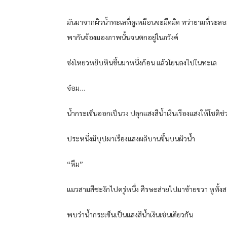
มันมาจากผิวน้ำทะเลที่ดูเหมือนจะมืดมิด ทว่ายามที่ระล
พากันจ้องมองภาพนั้นจนตกอยู่ในภวังค์
ซ่งโหยวหยิบหินขึ้นมาหนึ่งก้อน แล้วโยนลงไปในทะเล
จ๋อม…
น้ำกระเซ็นออกเป็นวง ปลุกแสงสีน้ำเงินเรืองแสงให้โชติช่ว
ประหนึ่งมีบุปผาเรืองแสงผลิบานขึ้นบนผิวน้ำ
“หืม”
แมวสามสีชะงักไปครู่หนึ่ง ศีรษะส่ายไปมาซ้ายขวา หูทั
พบว่าน้ำกระเซ็นเป็นแสงสีน้ำเงินเช่นเดียวกัน