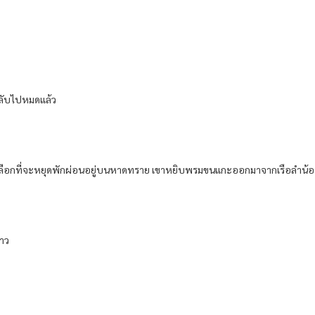
ลับไปหมดแล้ว
เลือกที่จะหยุดพักผ่อนอยู่บนหาดทราย เขาหยิบพรมขนแกะออกมาจากเรือลำน้อยม
กาว