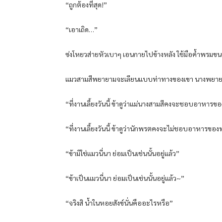
“ถูกต้องที่สุด!”
“เอาเถิด…”
ซ่งโหยวส่ายหัวเบาๆ เอนกายไปข้างหลัง ใช้มือค้ำพรมข
แมวสามสีพยายามจะเลียนแบบท่าทางของเขา นางพยายามทำท่า
“ที่งานเลี้ยงวันนี้ ข้าดูว่าแม่นางสามสีคงจะชอบอาหาร
“ที่งานเลี้ยงวันนี้ ข้าดูว่านักพรตคงจะไม่ชอบอาหารข
“ข้ามิใช่แมวนี่นา ย่อมเป็นเช่นนั้นอยู่แล้ว”
“ข้าเป็นแมวนี่นา ย่อมเป็นเช่นนั้นอยู่แล้ว~”
“จริงสิ น้ำในหอยสังข์นั่นคืออะไรหรือ”