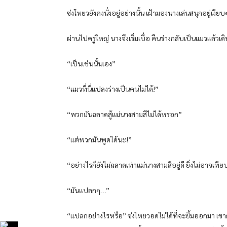
ซ่งโหยวยังคงนั่งอยู่อย่างนั้น เฝ้ามองนางเล่นสนุกอยู่เงียบ
ผ่านไปครู่ใหญ่ นางจึงเริ่มเบื่อ คืนร่างกลับเป็นแมวแล้
“เป็นเช่นนั้นเอง”
“แมวที่นี่แปลงร่างเป็นคนไม่ได้!”
“พวกมันฉลาดสู้แม่นางสามสีไม่ได้หรอก”
“แต่พวกมันพูดได้นะ!”
“อย่างไรก็ยังไม่ฉลาดเท่าแม่นางสามสีอยู่ดี ยิ่งไม่อาจเท
“มันแปลกๆ…”
“แปลกอย่างไรหรือ” ซ่งโหยวอดไม่ได้ที่จะยิ้มออกมา เขาก