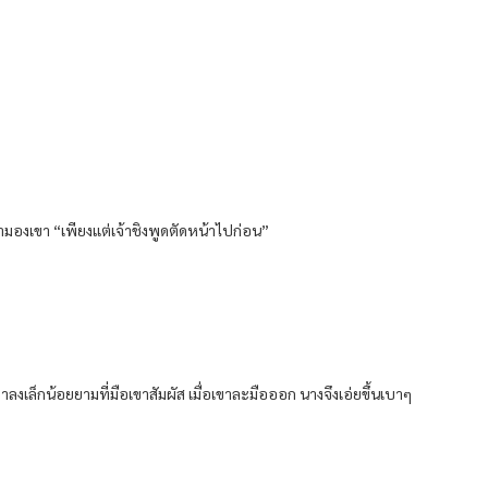
มองเขา “เพียงแต่เจ้าชิงพูดตัดหน้าไปก่อน”
ลงเล็กน้อยยามที่มือเขาสัมผัส เมื่อเขาละมือออก นางจึงเอ่ยขึ้นเบาๆ