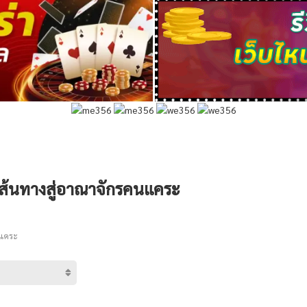
5 เส้นทางสู่อาณาจักรคนแคระ
นแคระ