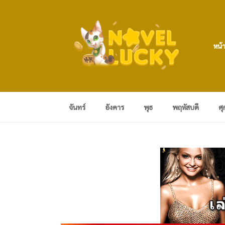
หน้
จันทร์
อังคาร
พุธ
พฤหัสบดี
ศุ