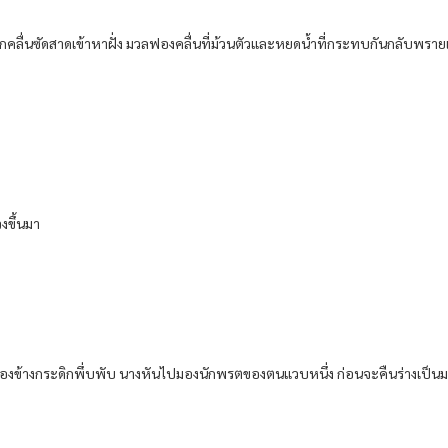
อกคลื่นซัดสาดเข้าหาฝั่ง มวลฟองคลื่นที่ม้วนตัวและหยดน้ำที่กระทบกันกลับพราย
งขึ้นมา
้งสองข้างกระดิกพึ่บพับ นางหันไปมองนักพรตของตนแวบหนึ่ง ก่อนจะคืนร่างเป็น