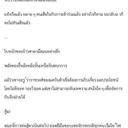
แท้จริงแล้ว หลาย ๆ คนเสียใจกับการเข้าร่วมแล้ว อย่างไรก็ตาม จะกลับล าก็
คงไม่ทันเสียแล้ว
…
ใบหน้าของจ้าวศาลามืดมนอย่างยิ่ง
พลังของอี้หลิงหลิงนั้นเหนือจินตนาการ
แม้ว่าเขาจะรู ้ว่าราชวงศ์ของแคว้นต้าเชิ่งต้องการเก็บเกี่ยว ผลประโยชน์
โดยไม่ต้องท าอะไรเลย แต่เขาไม่สามารถหันเหความ สนใจใด ๆ เพื่อจัดการ
กับอีกฝ่ายได้
ตู้ม!
ขณะที่การต่อสู้ดาเนินต่อไป ยอดฝีมือขอบเขตจักรพรรดิทุกคน เริ่มใช ้ไพ่