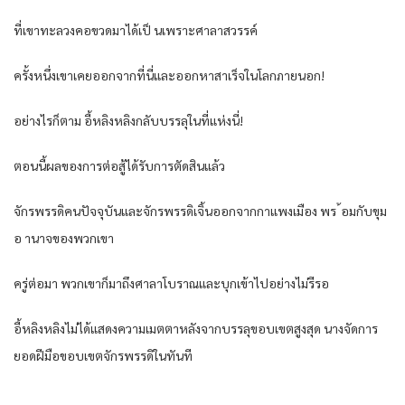
ที่เขาทะลวงคอขวดมาได้เป็ นเพราะศาลาสวรรค์
ครั้งหนึ่งเขาเคยออกจากที่นี่และออกหาสาเร็จในโลกภายนอก!
อย่างไรก็ตาม อี้หลิงหลิงกลับบรรลุในที่แห่งนี่!
ตอนนี้ผลของการต่อสู้ได้รับการตัดสินแล้ว
จักรพรรดิคนปัจจุบันและจักรพรรดิเจิ้นออกจากกาแพงเมือง พร ้อมกับขุม
อ านาจของพวกเขา
ครู่ต่อมา พวกเขาก็มาถึงศาลาโบราณและบุกเข้าไปอย่างไม่รีรอ
อี้หลิงหลิงไม่ได้แสดงความเมตตาหลังจากบรรลุขอบเขตสูงสุด นางจัดการ
ยอดฝีมือขอบเขตจักรพรรดิในทันที