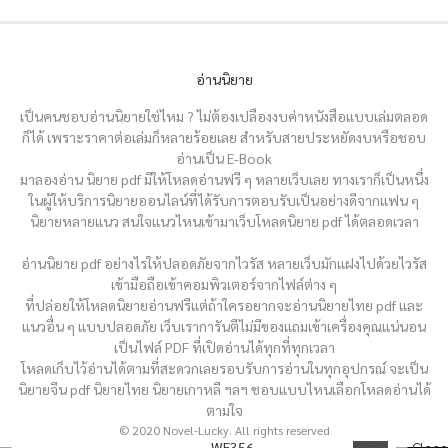
อ่านนิยาย
เป็นคนชอบอ่านนิยายใช่ไหม ? ไม่ต้องเปลืองงบค่าหนังสือแบบเล่มตลอด
ก็ได้ เพราะราคาต่อเล่มก็หลายร้อยเลย สำหรับสายประหยัดงบหรือชอบ
อ่านเป็น E-Book
มาลองอ่าน นิยาย pdf มีให้โหลดอ่านฟรี ๆ หลายเว็บเลย ทางเราก็เป็นหนึ่ง
ในผู้ให้บริการนิยายออนไลน์ที่ได้รับการตอบรับเป็นอย่างดีจากแฟน ๆ
นิยายหลายแนว สนใจแนวไหนเข้ามาเว็บโหลดนิยาย pdf ได้ตลอดเวลา
อ่านนิยาย pdf อย่างไรให้ปลอดภัยจากไวรัส หลายเว็บมักแฝงไปด้วยไวรัส
เข้ามือถือเข้าคอมพิวเตอร์จากไฟล์ต่าง ๆ
ที่ปล่อยให้โหลดนิยายอ่านฟรีแต่ถ้าใครอยากจะอ่านนิยายไทย pdf และ
แนวอื่น ๆ แบบปลอดภัย เว็บเราการันตีไม่มีของแถมเข้าเครื่องคุณแน่นอน
เป็นไฟล์ PDF ที่เปิดอ่านได้ทุกที่ทุกเวลา
โหลดเก็บไว้อ่านได้ตามที่สะดวกเลยรอบรับการอ่านในทุกอุปกรณ์ จะเป็น
นิยายจีน pdf นิยายไทย นิยายเกาหลี ฯลฯ ชอบแบบไหนเลือกโหลดอ่านได้
ตามใจ
© 2020 Novel-Lucky. All rights reserved