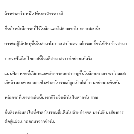
จ้าวศาลารีบหนีไปที่นครจักรพรรดิ
อี้หลิงหลิงถือกระบี่ไว้ในมือ และไล่ตามเขาไปอย่างสงบนิ่ง
การต่อสู้ได้ปะทุขึ้นในศาลาโบราณ สร ้างความโกรธเกรี้ยวให้กับ จ้าวศาลา
ราชวงศ์ได้ใช ้โอกาสนี้โจมตีศาลาสวรรค์อย่างแท้จริง
แผ่นศิลาหยกที่มีลักษณะคล้ายกระจกปรากฏขึ้นในมือของ เขา พร ้อมแสง
เจิดจ้า และค่ายกลภายในศาลาโบราณก็ถูกเปิ ดใช ้ งานอย่างกะทันหัน
หลังจากที่เขาทาเช่นนั้น เขาก็รีบวิ่งเข้าไปในศาลาโบราณ
อี้หลิงหลิงมองไปที่ศาลาโบราณซึ่งเต็มไปด้วยค่ายกล นางได้ยิน เสียงการ
ต่อสู้แผ่วเบาออกมาจากข้างใน