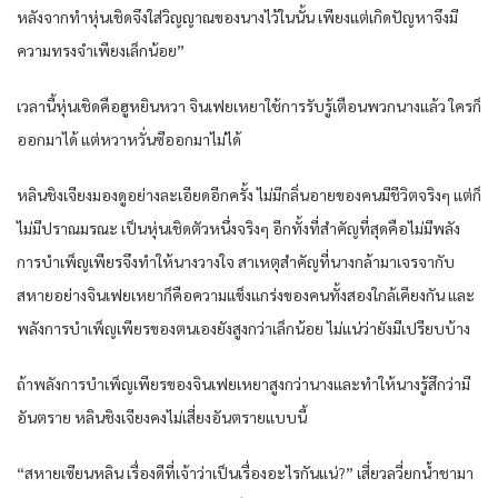
หลังจาก​ทำ​หุ่นเชิด​จึงใส่วิญญาณ​ของ​นาง​ไว้​ใน​นั้น​ เพียงแต่​เกิด​ปัญหา​จึงมี
ความทรงจำ​เพียง​เล็กน้อย​”
เวลานี้​หุ่นเชิด​คือ​ฮูหยิน​หวา​ จิน​เฟย​เหยา​ใช้การรับรู้​เตือน​พวก​นาง​แล้ว​ ใคร​ก็​
ออกมา​ได้​ แต่​หวา​หวั่น​ซีออกมา​ไม่ได้​
หลิน​ชิงเจียง​มองดู​อย่าง​ละเอียด​อีกครั้ง​ ไม่มีกลิ่นอาย​ของ​คน​มีชีวิต​จริงๆ​ แต่​ก็​
ไม่มีปราณ​มรณะ​ เป็น​หุ่นเชิด​ตัว​หนึ่ง​จริงๆ​ อีก​ทั้งที่​สำคัญ​ที่สุด​คือ​ไม่มีพลัง​
การ​บำเพ็ญ​เพียร​จึงทำให้​นาง​วางใจ​ สาเหตุ​สำคัญ​ที่​นาง​กล้า​มาเจรจา​กับ​
สหาย​อย่าง​จิน​เฟย​เหยา​ก็​คือ​ความ​แข็งแกร่ง​ของ​คน​ทั้งสอง​ใกล้เคียง​กัน​ และ​
พลัง​การ​บำเพ็ญ​เพียร​ของ​ตนเอง​ยัง​สูงกว่า​เล็กน้อย​ ไม่แน่​ว่า​ยังมี​เปรียบ​บ้าง​
ถ้าพลัง​การ​บำเพ็ญ​เพียร​ของ​จิน​เฟย​เหยา​สูงกว่า​นาง​และ​ทำให้​นาง​รู้สึก​ว่า​มี
อันตราย​ หลิน​ชิงเจียง​คง​ไม่เสี่ยงอันตราย​แบบนี้​
“สหาย​เซียน​หลิน​ เรื่อง​ดี​ที่​เจ้าว่า​เป็นเรื่อง​อะไร​กัน​แน่​?” เสี่ยว​ลวี่ยก​น้ำชา​มา