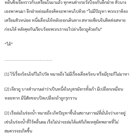
หลิน​ชิงเจียง​ราวกับ​เตรียม​ใจมาแล้ว​ ทุกคน​ต่าง​ระวัง​ป้องกัน​อีก​ฝ่าย​ ตัวนาง​
เอง​พา​คน​มา อีก​ฝ่าย​ย่อม​ต้อง​คิด​จะพา​คน​ไปด้วย​ “ไม่มีปัญหา​ พวกเรา​ต้อง​
เตรียมตัว​หน่อย​ หนึ่ง​เดือน​ให้หลัง​ออกเดินทาง​ สหาย​เซียน​จิน​ติดต่อ​สหาย​
ก่อน​ได้​ หลัง​คุย​กัน​เรียบร้อย​พวกเรา​จะไปล่า​เจียว​ถูด้วยกัน​”
“ได้​”
……………………………………..
[1] ไร้​เรื่อง​ร้อนใจ​ก็​ไม่ไปวัด​ หมายถึง​ ไม่มีเรื่อง​เดือดร้อน​ หรือ​มีธุระ​ก็​ไม่มาหา​
[2] เจียว​ถู บาง​ตำนาน​เล่า​ว่า​เป็นหนึ่ง​ใน​บุตร​มังกร​ทั้ง​เก้า​ มีเปลือก​เหมือน​
หอย​ทาก​ มีนิสัย​ชอบ​ปิด​เปลือก​ถ้าถูก​รุกราน​
[3] เรือ​ล่ม​ใน​ร่องน้ำ​ หมายถึง​ เกิด​ปัญหา​ขึ้น​ใน​สถานการณ์​ที่​มั่นใจ​ว่า​เอาอยู่​
เช่น​ใน​ร่องน้ำ​ที่​ไร้​คลื่น​ลม​ เรือ​ไม่น่าจะ​ล่ม​ได้​แต่​ก็​เกิดเหตุ​ผิดพลาด​ที่​ไม่
สมควรจะ​เกิดขึ้น​