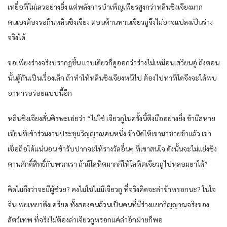
เหยื่อ​ที่​ไม่เลว​อย่างยิ่ง​ แต่​พลัง​การ​บำเพ็ญ​เพียร​สูงกว่า​หลิน​ชิงเจียง​มาก​
ตนเอง​ต้อง​รอ​กิน​หลิน​ชิงเจียง​ ตอน​ต้านทาน​เจียว​ถูจึงไม่อาจ​แปลง​เป็น​ร่าง​
จริง​ได้​
ขอ​เพียง​ร่าง​จริง​ปรากฏ​ขึ้น​ แวบเดียว​ก็​ดูออก​ว่า​ร่าง​ไม่เหมือน​เสวียน​อู่​ ถึงตอน
นั้น​สู้กัน​เป็น​เรื่องเล็ก​ ถ้าทำให้​หลิน​ชิงเจียง​หนี​ไป ต้อง​ไปหา​ที่ใด​จึงจะได้​พบ​
อาหาร​อร่อย​แบบนี้​อีก​
หลิน​ชิงเจียง​สั่น​ศีรษะ​เอ่ย​ว่า​ “ไม่ใช่ เจียว​ถูใน​ครั้งนี้​ตึง​มือ​อย่างยิ่ง​ ข้า​มีสหาย​
เซียน​ที่​เข้า​ร่วมงาน​ประชุม​วิญญาณ​คน​หนึ่ง​ ข้า​นัด​ให้​เขา​มาช่วย​ข้า​แล้ว​ เขา​
เชื่อถือได้​แน่นอน​ ข้า​รับปาก​จะให้รางวัล​อื่นๆ​ ที่​เขา​สนใจ​ ดังนั้น​จะไม่แย่งชิง​
ตาน​ศักดิ์สิทธิ์​กับ​พวกเรา​ ถ้ามีโลหิต​มาก​ก็​ให้​โลหิต​เจียว​ถูไปหลอม​ยา​ได้​”
คิดไม่ถึง​ว่า​จะมีผู้ช่วย​? คง​ไม่ใช่ไม่มีเจียว​ถู ที่จริง​คิด​จะล่า​ข้า​หรอก​นะ​? ใน​ใจ
จิน​เฟย​เหยา​ตึงเครียด​ ทั้งสอง​คน​ล้วน​เป็น​คน​ที่​มีร่าง​แยก​วิญญาณ​จริง​ของ​
สัตว์​เทพ​ ที่จริง​ไม่ต้อง​ล่า​เจียว​ถูหรอก​แค่​ล่า​อีก​ฝ่าย​ก็​พอ​