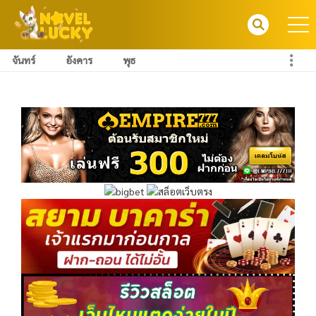
จันทร์
อังคาร
พุธ