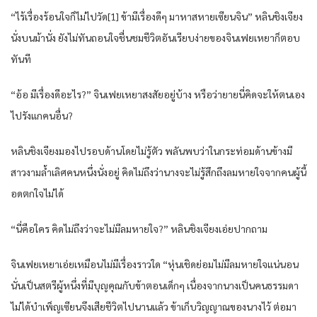
“ไร้​เรื่อง​ร้อนใจ​ก็​ไม่ไปวัด​[1] ข้า​มีเรื่อง​ดี​ๆ มาหา​สหาย​เซียน​จิน​” หลิน​ชิงเจียง​
นั่ง​บน​ม้านั่ง​ ยัง​ไม่ทัน​ถอนใจ​ชื่นชม​ชีวิต​อัน​เรียบง่าย​ของ​จิน​เฟย​เหยา​ก็​ตอบ​
ทันที​
“อ้อ​ มีเรื่อง​ดี​อะไร​?” จิน​เฟย​เหยา​สงสัย​อยู่​บ้าง​ หรือว่า​ยาย​นี่​คิด​จะให้​ตนเอง​
ไปรังแก​คนอื่น​?
หลิน​ชิงเจียง​มอง​ไปรอบด้าน​โดยไม่รู้ตัว​ พลัน​พบ​ว่า​ใน​กระท่อม​ด้าน​ข้าง​มี
สาวงาม​ล้ำเลิศ​คน​หนึ่ง​นั่ง​อยู่​ คิดไม่ถึง​ว่า​นาง​จะไม่รู้สึก​ถึงลมหายใจ​จาก​คน​ผู้​นี้​
อด​ตกใจ​ไม่ได้​
“นี่​คือ​ใคร​ คิดไม่ถึง​ว่า​จะไม่มีลมหายใจ​?” หลิน​ชิงเจียง​เอ่ยปาก​ถาม
จิน​เฟย​เหยา​เอ่ย​เหมือน​ไม่มีเรื่องราว​ใด​ “หุ่นเชิด​ย่อม​ไม่มีลมหายใจ​แน่นอน​
นั่น​เป็น​สตรี​ผู้​หนึ่ง​ที่​มีบุญคุณ​กับ​ข้า​ตอน​เด็ก​ๆ เนื่องจาก​นาง​เป็น​คนธรรมดา​
ไม่ได้​บำเพ็ญ​เซียน​จึงเสียชีวิต​ไปนาน​แล้ว​ ข้า​เก็บ​วิญญาณ​ของ​นาง​ไว้​ ต่อมา​