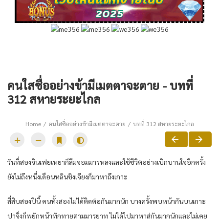
คนใสซื่ออย่างข้ามีเมตตาจะตาย - บทที่
312 สหายระยะไกล
Home
คนใสซื่ออย่างข้ามีเมตตาจะตาย
บทที่ 312 สหายระยะไกล
วัน​ที่สอง​จิน​เฟย​เหยา​ก็​ลืม​จอม​มาร​หลง​และ​ใช้ชีวิต​อย่าง​เบิกบานใจ​อีกครั้ง​
ยัง​ไม่ถึงหนึ่ง​เดือน​หลิน​ชิงเจียง​ก็​มาหา​ถึงเกาะ​
สี่สิบสอง​ปีนี้​ คน​ทั้งสอง​ไม่ได้​ติดต่อกัน​มาก​นัก​ บางครั้ง​พบ​หน้า​กัน​บน​เกาะ​
ปาจิ่งก็​พยักหน้า​ทักทาย​ตามมารยาท​ ไม่ได้​ไปมาหาสู่​กัน​มาก​นัก​และ​ไม่เคย​