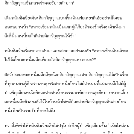
ศิลา​วิญญาณ​ชั้น​กลาง​ข้า​คง​อธิบาย​ลำบาก​’
เห็น​หลิน​ชิงเจียง​จ้อง​ศิลา​วิญญาณ​บน​พื้น​ จิน​เฟย​เหยา​ก็​เอ่ย​อย่าง​ดีใจ​จน​
ออกนอกหน้า​ “สหาย​เซียน​หลิน​เป็น​แขก​ผู้มีเกียรติ​ของ​ข้า​จริงๆ​ เจ้าเพิ่ง​มา
ถึงที่นี่​ มด​หนึ่ง​ผลึก​ก็​ถ่าย​ศิลา​วิญญาณ​ให้​ข้า​”
หลิน​ชิงเจียง​รั้ง​สายตา​กลับมา​และ​เอ่ย​ถามอย่าง​สงสัย​ “สหาย​เซียน​จิน​ เจ้าคง​
ไม่ได้​เลี้ยง​มด​หนึ่ง​ผลึก​เพื่อ​ผลิต​ศิลา​วิญญาณ​หรอก​นะ​?”
สัตว์​ประเภท​มด​หนึ่ง​ผลึก​มีทุก​โลก​ศิลา​วิญญาณ​ ถ่าย​ศิลา​วิญญาณ​ได้​เป็นเรื่อง​
ที่​ทุกคน​ต่าง​รู้ดี​ ทว่า​นานๆ ครั้ง​ถ่าย​หนึ่ง​ก้อน​ ไม่มีจำนวน​ที่​แน่นอน​จึงไม่มีผู้​
บำเพ็ญ​เซียน​คนใด​คิด​จะทำ​เช่นนี้​ คนธรรมดา​ที่​ยากจน​สุดขีด​บางคน​จะเลี้ยง​
มด​หนึ่ง​ผลึก​ตัว​สอง​ตัว​ไว้​ใน​บ้าน​ ถ้าโชคดี​ก็​จะถ่าย​ศิลา​วิญญาณ​ชั้นล่าง​ก้อน​
หนึ่ง​ ถือเป็น​รายรับ​ที่​คาดไม่ถึง​
ทว่า​สิ่งที่​ทำให้​หลิน​ชิงเจียง​คิด​ไม่ปรุโปร่ง​คือ​ผู้​บำเพ็ญ​เซียน​ขั้น​กำเนิด​ใหม่​คน​