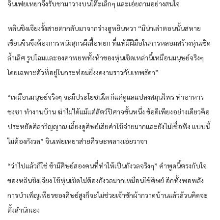
จิน​เฟย​เหยา​จึงรับ​ชามาวาง​บน​โต๊ะ​เล็ก​ๆ และ​เอ่ย​ถามอย่าง​สนใจ​
หลิน​ชิงเจียง​รั้ง​สาย​ตากลับ​มาจาก​ร่าง​ฮูหยิน​หวา​ “มิน่าเล่า​ตอนนั้น​สหาย​
เซียน​จิน​จึงต้องการ​หนัง​สุกร​ผีเสื้อ​หยก​ ที่แท้​มีฝีมือ​ใน​การหลอม​สร้าง​หุ่นเชิด​
ล้ำเลิศ​ รูปโฉม​และ​องคาพยพ​ทั้ง​ห้า​ของ​หุ่นเชิด​เหล่านี้​เหมือน​มนุษย์​จริงๆ​
โดย​เฉพาะตัว​ที่อยู่​ใน​กระท่อม​ยิ่ง​งดงาม​ราวกับ​เทพธิดา​”
“เหมือน​มนุษย์​จริงๆ​ จะมีประโยชน์​ใด​ ก็​แค่​ดูแล​แปลง​สมุนไพร​ ทำอาหาร​
ชงชา ทำงานบ้าน​ ฆ่าไม่ได้​แม้แต่​สัตว์​ปิศาจขั้น​หนึ่ง​ ข้อดี​เพียง​อย่าง​เดียว​คือ​
ประหยัด​ศิลา​วิญญาณ​ เลี้ยงดู​ศิษย์​เสียค่าใช้จ่าย​มาก​และ​ยัง​ไม่เชื่อฟัง​ แบบนี้​
ไม่ต้อง​กังวล​” จิน​เฟย​เหยา​ส่าย​ศีรษะ​พลาง​เอ่ย​วาจา​
“ว่า​ไปแล้วก็​ใช่ ข้า​มีศิษย์​สอง​คน​ที่​ทำให้​เป็นกังวล​จริงๆ​” คำพูด​นี้​ตรง​กับ​ใจ
ของ​หลิน​ชิงเจียง​ ใช้หุ่นเชิด​ไม่ต้อง​กังวล​มาก​เหมือน​ใช้ศิษย์​ อีก​ทั้ง​พอ​พลัง​
การ​บำเพ็ญ​เพียร​ของ​ศิษย์​สูงก็​จะไม่ช่วย​เจ้าซักผ้า​กวาด​บ้าน​แล้ว​ล้วน​คิด​จะ
ตั้ง​สำนัก​เอง​