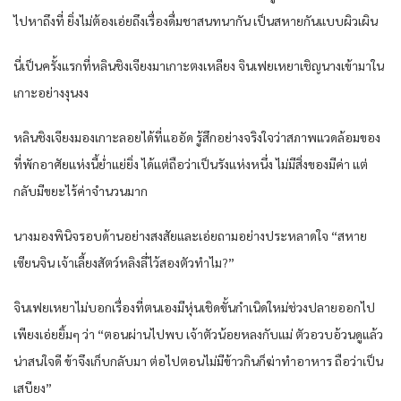
ไปหา​ถึงที่​ ยิ่ง​ไม่ต้อง​เอ่ยถึง​เรื่อง​ดื่ม​ชาสนทนา​กัน​ เป็น​สหาย​กัน​แบบ​ผิวเผิน​
นี่​เป็นครั้งแรก​ที่​หลิน​ชิงเจียง​มาเกาะ​ตง​เหลียง​ จิน​เฟย​เหยา​เชิญนาง​เข้ามา​ใน​
เกาะ​อย่าง​งุนงง​
หลิน​ชิงเจียง​มอง​เกาะ​ลอย​ได้ที่​แออัด​ รู้สึก​อย่าง​จริงใจ​ว่า​สภาพแวดล้อม​ของ​
ที่พักอาศัย​แห่ง​นี้​ย่ำแย่​ยิ่ง​ ได้​แต่​ถือว่า​เป็นรัง​แห่ง​หนึ่ง​ ไม่มีสิ่งของมีค่า​ แต่
กลับ​มีขยะ​ไร้ค่า​จำนวนมาก​
นาง​มอง​พินิจ​รอบด้าน​อย่าง​สงสัย​และ​เอ่ย​ถามอย่าง​ประหลาดใจ​ “สหาย​
เซียน​จิน​ เจ้าเลี้ยงสัตว์​ห​ลิง​ลี่​ไว้​สอง​ตัว​ทำไม​?”
จิน​เฟย​เหยา​ไม่บอก​เรื่อง​ที่​ตนเอง​มีหุ่นเชิด​ขั้น​กำเนิด​ใหม่​ช่วง​ปลาย​ออก​ไป
เพียง​เอ่ย​ยิ้ม​ๆ ว่า​ “ตอน​ผ่าน​ไปพบ​ เจ้าตัว​น้อย​หลง​กับ​แม่ ตัว​อวบอ้วน​ดู​แล้ว​
น่าสน​ใจดี​ ข้า​จึงเก็บ​กลับมา​ ต่อไป​ตอน​ไม่มีข้าว​กิน​ก็​ฆ่าทำอาหาร​ ถือว่า​เป็น​
เสบียง​”