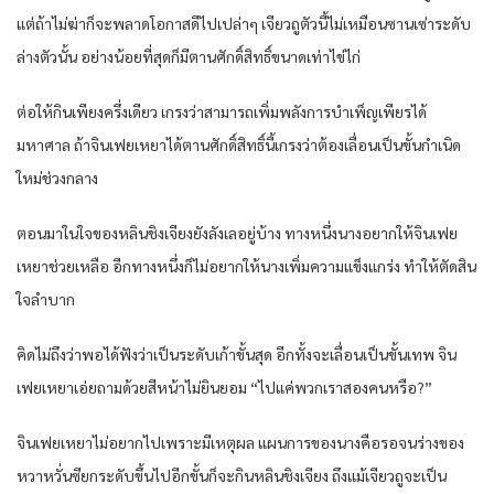
แต่​ถ้าไม่ฆ่าก็​จะพลาด​โอกาสดี​ไปเปล่าๆ​ เจียว​ถูตัว​นี้​ไม่เหมือน​ซาน​เซ่าระดับ​
ล่าง​ตัว​นั้น​ อย่าง​น้อยที่สุด​ก็​มีตาน​ศักดิ์สิทธิ์​ขนาด​เท่า​ไข่ไก่​
ต่อให้​กิน​เพียง​ครึ่ง​เดียว​ เกรง​ว่า​สามารถ​เพิ่ม​พลัง​การ​บำเพ็ญ​เพียร​ได้​
มหาศาล​ ถ้าจิน​เฟย​เหยา​ได้​ตาน​ศักดิ์สิทธิ์​นี้​เกรง​ว่า​ต้อง​เลื่อน​เป็น​ขั้น​กำเนิด​
ใหม่​ช่วง​กลาง​
ตอน​มาใน​ใจของ​หลิน​ชิงเจียง​ยัง​ลังเล​อยู่​บ้าง​ ทาง​หนึ่ง​นาง​อยาก​ให้​จิน​เฟย​
เหยา​ช่วยเหลือ​ อีก​ทาง​หนึ่ง​ก็​ไม่อยาก​ให้​นาง​เพิ่ม​ความ​แข็งแกร่ง​ ทำให้​ตัดสิน
ใจ​ลำบาก​
คิดไม่ถึง​ว่า​พอได้​ฟังว่า​เป็น​ระดับ​เก้า​ขั้น​สุด​ อีก​ทั้ง​จะเลื่อน​เป็น​ขั้น​เทพ​ จิน​
เฟย​เหยา​เอ่ย​ถามด้วย​สีหน้า​ไม่ยินยอม​ “ไปแค่​พวกเรา​สอง​คน​หรือ​?”
จิน​เฟย​เหยา​ไม่อยาก​ไปเพราะ​มีเหตุผล​ แผนการ​ของ​นาง​คือ​รอ​จน​ร่าง​ของ​
หวา​หวั่น​ซียกระดับ​ขึ้นไป​อีก​ขั้น​ก็​จะกิน​หลิน​ชิงเจียง​ ถึงแม้เจียว​ถูจะเป็น​