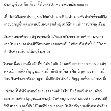
บำเพ็ญ​เซียน​ก็​ต้อง​ตั้งอกตั้งใจ​และ​ปราศจาก​ความคิด​วอกแวก​
เพื่อ​ไม่ให้​จิต​มาร​ปรากฏ​ นาง​ได้​แต่​ทำ​ความดี​ ไม่ทำความ​ชั่ว​ ถ้าทำชั่ว​จะมีจิต​
มาร​ปรากฏ​ขึ้น​และ​กลายเป็น​อุปสรรค​ใหญ่​บน​วิถีทาง​แห่ง​การ​บำเพ็ญ​เซียน​
จิน​เฟย​เหยา​หัวเราะ​หึๆ​ หลายครั้ง​ ไม่คิด​จะอธิบาย​การกระทำ​ของ​ตนเอง​
มาก​นัก​ แต่ละคน​ล้วน​มีชีวิต​ของ​ตนเอง​และ​แค่​ไม่เหมือนกัน​เท่านั้น​ ไม่มีความ
จำเป็น​ต้อง​อธิบาย​ให้​คนอื่น​เข้าใจ​
ในเวลานี้​เอง​ มด​หนึ่ง​ผลึก​ที่​ทำให้​หลิน​ชิงเจียง​สงสัย​และ​เอ่ย​ถามอย่าง​เกรงใจ​
พลัน​เริ่ม​ถ่าย​ศิลา​วิญญาณ​ มด​หนึ่ง​ผลึก​ตัว​หนึ่ง​ถ่าย​ศิลา​วิญญาณ​ออกมา​หนึ่ง​
ก้อน​ จิน​เฟย​เหยา​รีบ​มองดู​จากนั้น​ก็​โล่งใจ​ เป็น​ศิลา​วิญญาณ​ชั้นล่าง​ก้อน​หนึ่ง​
แต่​เรื่อง​นี้​ก็​ทำให้​นาง​ตกใจ​และ​อด​ด่าทอ​ใน​ใจไม่ได้​ ‘เจ้ามด​ที่​น่า​ตาย​ เดิมที​
สมควร​ถ่าย​ศิลา​วิญญาณ​แต่​เช้าตรู่​ กลับ​ท้องผูก​มาจนถึง​ตอนนี้​ รอ​จน​คน​ไปก็​
ยัง​ดี​ มาถ่าย​ตอนนี้​เสียได้​ โชคดี​ที่​ถ่าย​ออกมา​เป็น​ศิลา​วิญญาณ​ชั้นล่าง​ ถ้าเป็น​