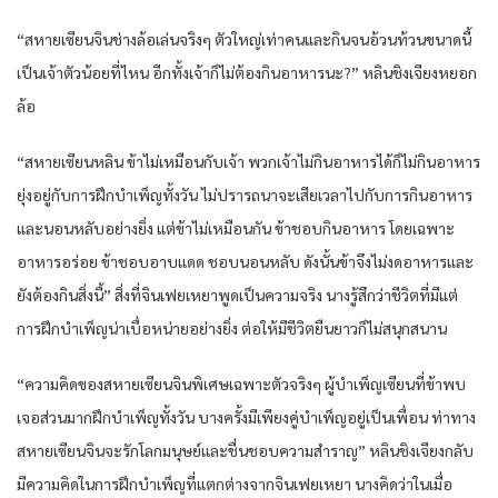
“สหาย​เซียน​จิน​ช่างล้อเล่น​จริงๆ​ ตัว​ใหญ่​เท่า​คน​และ​กิน​จน​อ้วนท้วน​ขนาด​นี้​
เป็น​เจ้าตัว​น้อย​ที่ไหน​ อีก​ทั้ง​เจ้าก็​ไม่ต้อง​กิน​อาหาร​นะ​?” หลิน​ชิงเจียง​หยอก
ล้อ​
“สหาย​เซียน​หลิน​ ข้า​ไม่เหมือนกับ​เจ้า พวก​เจ้าไม่กิน​อาหาร​ได้​ก็​ไม่กิน​อาหาร​
ยุ่ง​อยู่​กับ​การ​ฝึก​บำเพ็ญ​ทั้งวัน​ ไม่ปรารถนา​จะเสียเวลา​ไปกับ​การ​กิน​อาหาร​
และ​นอนหลับ​อย่างยิ่ง​ แต่​ข้า​ไม่เหมือนกัน​ ข้า​ชอบ​กิน​อาหาร​ โดยเฉพาะ​
อาหาร​อร่อย​ ข้า​ชอบ​อาบแดด​ ชอบ​นอนหลับ​ ดังนั้น​ข้า​จึงไม่งด​อาหาร​และ​
ยัง​ต้อง​กิน​สิ่งนี้​” สิ่งที่​จิน​เฟย​เหยา​พูด​เป็น​ความจริง​ นาง​รู้สึก​ว่า​ชีวิต​ที่​มีแต่​
การ​ฝึก​บำเพ็ญ​น่าเบื่อหน่าย​อย่างยิ่ง​ ต่อให้​มีชีวิต​ยืนยาว​ก็​ไม่สนุกสนาน​
“ความคิด​ของ​สหาย​เซียน​จิน​พิเศษ​เฉพาะตัว​จริงๆ​ ผู้​บำเพ็ญ​เซียน​ที่​ข้า​พบ​
เจอ​ส่วนมาก​ฝึก​บำเพ็ญ​ทั้งวัน​ บางครั้ง​มีเพียง​คู่​บำเพ็ญ​อยู่​เป็นเพื่อน​ ท่าทาง​
สหาย​เซียน​จิน​จะรัก​โลก​มนุษย์​และ​ชื่นชอบ​ความสำราญ​” หลิน​ชิงเจียง​กลับ​
มีความคิด​ใน​การ​ฝึก​บำเพ็ญ​ที่​แตกต่าง​จาก​จิน​เฟย​เหยา​ นาง​คิด​ว่า​ใน​เมื่อ​