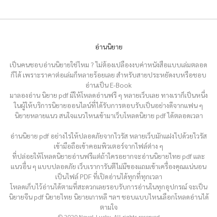
อ่านนิยาย
เป็นคนชอบอ่านนิยายใช่ไหม ? ไม่ต้องเปลืองงบค่าหนังสือแบบเล่มตลอด
ก็ได้ เพราะราคาต่อเล่มก็หลายร้อยเลย สำหรับสายประหยัดงบหรือชอบ
อ่านเป็น E-Book
มาลองอ่าน นิยาย pdf มีให้โหลดอ่านฟรี ๆ หลายเว็บเลย ทางเราก็เป็นหนึ่ง
ในผู้ให้บริการนิยายออนไลน์ที่ได้รับการตอบรับเป็นอย่างดีจากแฟน ๆ
นิยายหลายแนว สนใจแนวไหนเข้ามาเว็บโหลดนิยาย pdf ได้ตลอดเวลา
อ่านนิยาย pdf อย่างไรให้ปลอดภัยจากไวรัส หลายเว็บมักแฝงไปด้วยไวรัส
เข้ามือถือเข้าคอมพิวเตอร์จากไฟล์ต่าง ๆ
ที่ปล่อยให้โหลดนิยายอ่านฟรีแต่ถ้าใครอยากจะอ่านนิยายไทย pdf และ
แนวอื่น ๆ แบบปลอดภัย เว็บเราการันตีไม่มีของแถมเข้าเครื่องคุณแน่นอน
เป็นไฟล์ PDF ที่เปิดอ่านได้ทุกที่ทุกเวลา
โหลดเก็บไว้อ่านได้ตามที่สะดวกเลยรอบรับการอ่านในทุกอุปกรณ์ จะเป็น
นิยายจีน pdf นิยายไทย นิยายเกาหลี ฯลฯ ชอบแบบไหนเลือกโหลดอ่านได้
ตามใจ
© 2020 Novel-Lucky. All rights reserved