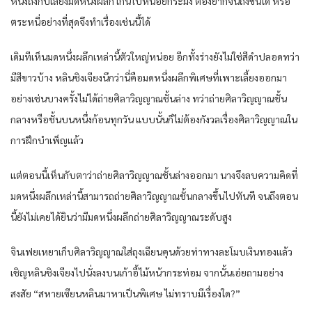
หนึ่ง​ถึงกับ​เลี้ยง​มด​หนึ่ง​ผลึก​ เกินไป​หน่อย​กระมัง​ ต้อง​ยากจน​ถึงขั้น​ใด​ หรือ​
ตระหนี่​อย่าง​ที่สุด​จึงทำ​เรื่อง​เช่นนี้​ได้​
เดิมที​เห็น​มด​หนึ่ง​ผลึก​เหล่านี้​ตัว​ใหญ่​หน่อย​ อีก​ทั้ง​ร่าง​ยัง​ไม่ใช่สีดำ​ปลอด​ทว่า​
มีสีขาว​บ้าง​ หลิน​ชิงเจียง​นึก​ว่า​นี่​คือ​มด​หนึ่ง​ผลึก​พิเศษ​ที่​เพาะเลี้ยง​ออกมา​
อย่างเช่น​บางครั้ง​ไม่ได้​ถ่าย​ศิลา​วิญญาณ​ชั้นล่าง​ ทว่า​ถ่าย​ศิลา​วิญญาณ​ชั้น​
กลาง​หรือ​ชั้นบน​หนึ่ง​ก้อน​ทุกวัน​ แบบ​นั้น​ก็​ไม่ต้อง​กังวล​เรื่อง​ศิลา​วิญญาณ​ใน​
การ​ฝึก​บำเพ็ญ​แล้ว​
แต่​ตอนนี้​เห็น​กับ​ตา​ว่า​ถ่าย​ศิลา​วิญญาณ​ชั้นล่าง​ออกมา​ นาง​จึงลบ​ความคิด​ที่​
มด​หนึ่ง​ผลึก​เหล่านี้​สามารถ​ถ่าย​ศิลา​วิญญาณ​ชั้น​กลาง​ขึ้นไป​ทันที​ จนถึง​ตอน
นี้​ยัง​ไม่เคย​ได้ยิน​ว่า​มีมด​หนึ่ง​ผลึก​ถ่าย​ศิลา​วิญญาณ​ระดับสูง​
จิน​เฟย​เหยา​เก็บ​ศิลา​วิญญาณ​ใส่ถุงเฉียน​คุ​น​ด้วย​ท่าทาง​ละโมบ​เงินทอง​แล้ว​
เชิญหลิน​ชิงเจียง​ไปนั่งลง​บน​เก้าอี้​ไม้หน้า​กระท่อม​ จากนั้น​เอ่ย​ถามอย่าง​
สงสัย​ “สหาย​เซียน​หลิน​มาหา​เป็นพิเศษ​ ไม่ทราบ​มีเรื่อง​ใด​?”