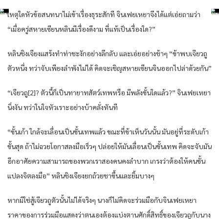
เหตุใด​หัวข้อ​สนทนา​ไม่เข้าเรื่อง​ธุระ​สักที​ จิน​เฟย​เหยา​จึงได้​แต่​เอ่ย​ถามว่า​
“เมื่อ​ครู่​สหาย​เซียน​หลิน​มีเรื่อง​ดีงาม​ ที่แท้​เป็นเรื่อง​ใด​?”
หลิน​ชิงเจียง​แสร้ง​ทำท่า​ชะงัก​อย่าง​ลึกลับ​ และ​เอ่ย​อย่าง​ช้าๆ “ข้า​พบ​เจียว​ถู
ตัว​หนึ่ง​ ทว่า​จับ​เพียงลำพัง​ไม่ได้​ คิด​จะเชิญสหาย​เซียน​จิน​ออก​ไปล่า​ด้วยกัน​”
“เจียว​ถู[2]? ตัว​นี้​ก็​เป็น​ทายาท​สัตว์​เทพ​หรือ​ มีพลัง​ขั้น​ใด​แล้ว​?” จิน​เฟย​เหยา​
นิ่งงัน​ ทว่า​ใน​ใจหัวเราะ​อย่าง​บ้าคลั่ง​ทันที​
“ขั้น​เก้า​ ใกล้​จะเลื่อน​เป็น​ขั้น​เทพ​แล้ว​ ขณะที่​ข้า​เห็น​วันนั้น​ มัน​อยู่​ที่​ระดับ​เก้า​
ขั้น​สุด​ ถ้าไม่ฉวยโอกาส​ลงมือ​เร็ว​ๆ ปล่อย​ให้​มัน​เลื่อน​เป็น​ขั้น​เทพ​ คิด​จะจับ​มัน​
อีก​อาศัย​ความสามารถ​ของ​พวกเรา​สอง​คน​คง​ลำบาก​ เกรง​ว่า​ต้อง​ให้​คน​ขั้น​
แปลง​จิต​ลงมือ​” หลิน​ชิงเจียง​ยก​ถ้วย​ชาขึ้น​และ​ยิ้ม​บาง​ๆ
หาก​มิใช่สู้เจียว​ถูตัว​นั้น​ไม่ได้​จริงๆ​ นาง​ก็​ไม่คิด​จะร่วมมือ​กับ​จิน​เฟย​เหยา​
ราคา​ของ​การ​ร่วมมือ​แสดงว่า​ตนเอง​ต้อง​แบ่ง​ตาน​ศักดิ์สิทธิ์​ของ​เจียว​ถูกับ​นาง​