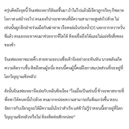
ครุ่น​คิดถึง​จุด​นี้​ จิน​เฟย​เหยา​ก็​ลังเล​ขึ้น​มา ถ้าไม่ไปแล้ว​มีเจียว​ถูก​จริงๆ​ ก็​พลาด
โอกาส​ แต่​ถ้าจะไป ตนเอง​ก็​น่าจะ​พา​คน​ที่​มีความสามารถ​สูงส่งไปด้วย​ ไม่
เช่นนั้น​ถูก​อีก​ฝ่าย​ร่วมมือ​กัน​ฆ่าตาย​ เรือ​คง​ล่ม​ใน​ร่องน้ำ​[3] นอกจาก​หวา​หวั่น​
ซีแล้ว​ ตนเอง​จะหา​คน​มาช่วย​จาก​ที่ใด​ได้​ ต้อง​เชื่อถือได้​และ​ไม่แย่งชิง​สิ่งของ​
ของ​ข้า​
จิน​เฟย​เหยา​ขมวดคิ้ว​ สายตา​มอง​บน​ซื่อ​เต้า​จิงอย่าง​กะทันหัน​ นาง​พลัน​เกิด​
ความคิด​วาบ​ขึ้น​ คิดถึง​คน​ผู้​หนึ่ง​ ตอนนี้​คน​ผู้​นี้​คง​มีโอกาส​แปด​ส่วน​ที่จะ​อยู่​ที่​
โลก​วิญญาณ​ซิงหลัว​!
ดังนั้น​จิน​เฟย​เหยา​จึงเอ่ย​กับ​หลิน​ชิงเจียง​ “ใน​เมื่อ​เป็น​เช่นนี้​ ข้า​จะพา​สหาย​ที่​
พึ่งพา​ได้​คน​หนึ่ง​ไปด้วย​ คน​มาก​หน่อย​ความสามารถ​ก็​แข็งแกร่ง​ขึ้น​ ตอน​
จัดการ​กับ​เจียว​ถูจะได้​มีความมั่นใจ​ว่า​สำเร็จ​ แต่​ข้า​ไม่รู้​ว่า​ตอนนี้​เขา​อยู่​ที่​โลก​
วิญญาณ​ซิงหลัว​หรือไม่​ ต้อง​ติดต่อ​สักหน่อย​”