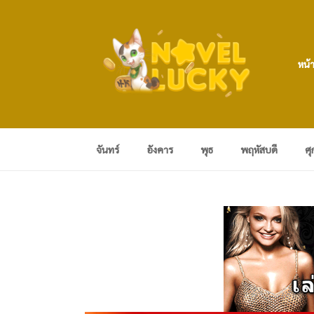
หน้
จันทร์
อังคาร
พุธ
พฤหัสบดี
ศุ