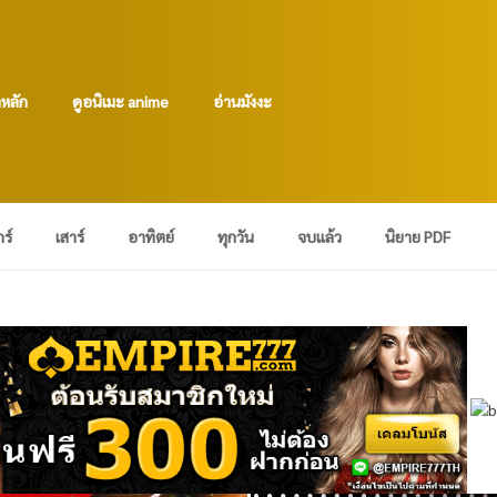
าหลัก
ดูอนิเมะ anime
อ่านมังงะ
กร์
เสาร์
อาทิตย์
ทุกวัน
จบแล้ว
นิยาย PDF