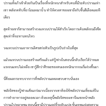
ปราณ​ทั้ง​เก้า​เข้าด้วยกัน​เป็นเรื่อง​ที่​หนักหนา​สำหรับ​คน​ที่​มีระดับ​ปราณ​เท่า​
เขา​ พลัง​กด​ทับที่​ถาโถมลงมา​นั้ น​ ทำให้​ดวงตา​ของ​เขา​ถึงกับ​ขึ้น​สีเลือด​เลย​ที
เดียว​
สุดท้าย​เขา​ก็​สามารถ​สร้าง​วงแหวน​ปราณ​ได้​สำเร็จ​ โดย​การ​เค้น​พลัง​จนถึง​ขีด
สุด​เท่า​ที่จะ​ทาน​ทน​ไหว​
วงแหวน​ปราณ​อาหาร​เลิศ​รส​ก่อตัว​เป็นรูปเป็นร่าง​ในที่สุด​
แม้วงแหวน​ปราณ​จะสร้าง​เสร็จ​แล้ว​ แต่​ปู้ฟางใน​ตอนนี้​กลับ​เรียก​ได้​ว่า​หมด
แรง​จน​แทบ​ไม่เหลือ​ เขา​รู้สึก​ว่า​ศีรษะ​ของ​ตนเอง​หนัก​มาก​จน​เริ่ม​ง่วง​ขึ้น​มา
นี่​คือ​ผลกระทบ​จาก​การ​ที่​พลัง​ปราณ​ลดลง​ฮวบฮาบ​นั่นเอง​
พลังจิต​ของ​ปู้ฟางแข็งแกร่ง​มาก​เนื่องจาก​เขา​ต้อง​ใช้พลัง​ปราณ​เที่ยงแท้​ใน​
การ​ทำอาหาร​อยู่​ตลอดเวลา​ ด้วยเหตุนี้​พลังจิต​ของ​เขา​จึงแซงหน้า​พลัง​
ปราณ​ไปหลาย​ขุม​ ตอนนี้​เขา​มีปราณ​อยู่​ที่​ระดับ​แปด​ ขั้น​เทพ​แห่ง​สงคราม​