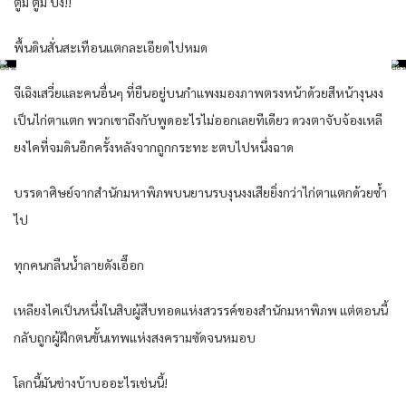
ตู้​ม ตู้​ม ปัง!!
พื้นดิน​สั่นสะเทือน​แตก​ละเอียด​ไปหมด​
จีเฉิงเสวี่ย​และ​คนอื่นๆ​ ที่​ยืน​อยู่​บน​กำแพง​มอง​ภาพ​ตรงหน้า​ด้วย​สีหน้า​งุนงง​
เป็น​ไก่​ตา​แตก​ พวกเขา​ถึงกับ​พูด​อะไร​ไม่ออก​เลย​ทีเดียว​ ดวงตา​จับจ้อง​เหลี
ยง​ไค​ที่​จมดิน​อีกครั้ง​หลังจาก​ถูก​กระทะ ะ​ตบ​ไปหนึ่ง​ฉาด​
บรรดา​ศิษย์​จาก​สำนัก​มหา​พิภพ​บน​ยาน​รบ​งุนงง​เสีย​ยิ่งกว่า​ไก่​ตา​แตก​ด้วยซ้ำ​
ไป
ทุกคน​กลืนน้ำลาย​ดัง​เอื๊อก​
เหลียง​ไค​เป็นหนึ่ง​ใน​สิบ​ผู้สืบทอด​แห่ง​สวรรค์​ของ​สำนัก​มหา​พิภพ​ แต่​ตอนนี้​
กลับ​ถูก​ผู้ฝึก​ตน​ขั้น​เทพ​แห่ง​สงคราม​ซัด​จน​หมอบ​
โลก​นี้​มัน​ช่างบ้าบอ​อะไร​เช่นนี้​!