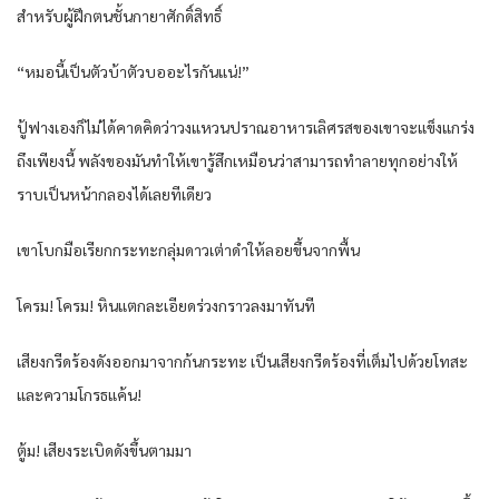
สำหรับ​ผู้ฝึก​ตน​ชั้น​กา​ยา​ศักดิ์สิทธิ์​
“หมอ​นี้​เป็นตัว​บ้า​ตัว​บอ​อะไร​กัน​แน่​!”
ปู้ฟางเอง​ก็​ไม่ได้​คาดคิด​ว่า​วงแหวน​ปราณ​อาหาร​เลิศ​รส​ของ​เขา​จะแข็งแกร่ง​
ถึงเพียงนี้​ พลัง​ของ​มัน​ทำให้​เขา​รู้สึก​เหมือนว่า​สามารถ​ทำลาย​ทุกอย่าง​ให้​
ราบเป็นหน้ากลอง​ได้​เลย​ทีเดียว​
เขา​โบกมือ​เรียก​กระทะ​กลุ่ม​ดาว​เต่าดำ​ให้​ลอย​ขึ้น​จาก​พื้น​
โครม​! โครม​! หิน​แตก​ละเอียด​ร่วง​กราว​ลงมา​ทันที​
เสียง​กรีดร้อง​ดัง​ออก​มาจาก​ก้น​กระทะ​ เป็น​เสียง​กรีดร้อง​ที่​เต็มไปด้วย​โทสะ​
และ​ความโกรธแค้น​!
ตู้​ม! เสียง​ระเบิด​ดัง​ขึ้น​ตามมา​