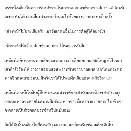
คราวนี้​เหลียง​ไค​อยาก​ร้อง​คำราม​โหยหวน​ออกมา​ด้วย​ความโกรธ​ แต่​ก่อนที่​
เขา​จะทัน​ได้​เปล่งเสียง​ ร่างกาย​ก็​จมลง​ไปด้วย​แรง​จาก​กระทะ​อีกครั้ง​
“ช่างหน้าไม่อาย​เสีย​จริง​…มารังแก​คนอื่น​ใน​การต่อสู้​ได้​อย่างไร​
“ข้า​ขอ​ท้า​ให้​เจ้าปล่อย​ข้า​ออกจาก​ไอ้​หลุม​เวร​นี่​เสีย​!”
เหลียง​ไค​อับจน​หนทาง​เสีย​จน​แทบ​กระอัก​เลือด​ออกมา​ชุด​ใหญ่​ หัวใจ​ของ​
เขา​กำลัง​ร้องไห้​ ร่างกาย​อ่อนแรง​เพราะ​พิษ​จาก​บาดแผล​ หาก​โดน​กระทะ​
ฟาด​อีก​สอง​สามรอ​บ.​..มีหวัง​เขา​ได้​ไปพบ​เง็ก​เซียน​ฮ่อง งเต้​จริงๆ​ แน่​
เหลียง​ไค​ หนึ่ง​ใน​สิบ​ผู้สืบทอด​แห่ง​สวรรค์​ของ​สำนัก​มหา​พิภพ​ กำลังจะ​ถูก​
กระทะ​ฟาด​จนตาย​ใน​สนาม​ฝึกซ้อม​ หาก​ข่าว​นี้​แพร่กระจาย​ออก​ไป ตัว​เขา​
คง​กลายเป็น​ตัวตลก​ประจำ​ทวีป​แน่นอน​!
คิดได้​ดังนั้น​เหลียง​ไค​ก็​ส่งพลัง​รุนแรง​ออกมา​อีกครั้ง​พร้อม​เสียง​ดังลั่น​