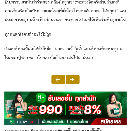
นั่น​เพราะ​เขา​เห็น​ว่า​ร่าง​ของ​เหลียง​ไค​ถูก​เจาะทะลวง​อีกครั้ง​ด้วย​ลำแสง​สี
ทอง​เจิด​จรัส​ เกิด​เป็น​ปาก​แผล​ใหญ่​ที่​มีเลือด​ไหล​ทะลัก​ออกมา​ไม่หยุด​ ลำแสง​
นั้น​ลอย​วน​อยู่​บน​ท้องฟ้า​ ก่อน​จะสลาย​ห หาย​ไป เผย​ให้​เห็น​ร่าง​ที่อยู่​ภายใน​
ทุกคน​ตกใจ​จน​ทำ​อะไร​ไม่ถูก​
ลำแสง​สีทอง​นั้น​ไม่ใช่สิ่งอื่น​ใด​…นอกจาก​เจ้ากุ้ง​ตั๊กแตน​สีทอง​ที่นอน​อยู่​บน​
ไหล่​ของ​ปู้ฟาง พลาง​โบกสะบัด​ก้าม​ของ​มัน​ไปมานั่นเอง​