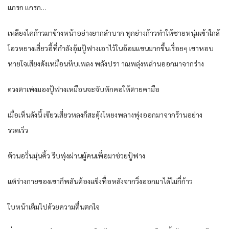
แกรก​ แกรก​…
เหลียง​ไค​ก้าว​มาข้างหน้า​อย่าง​ยากลำบาก​ ทุก​ย่างก้าว​ทำให้​ชายหนุ่ม​เข้าใกล้​
โอว​หยาง​เสี่ยว​อี้​ที่​กำลัง​อุ้ม​ปู้ฟางเอาไว้​ใน​อ้อมแขน​มากขึ้น​เรื่อยๆ​ เขา​หอบ​
หายใจ​เสียงดัง​เหมือน​หีบเพลง​ พลัง​ปรา าณ​พลุ่งพล่าน​ออก​มาจาก​ร่าง​
ดวงตา​เพ่งมอง​ปู้ฟางเหมือน​จะจับ​หักคอ​ให้​ตาย​คามือ​
เมื่อ​เห็น​ดังนี้​ เซียว​เสี่ยว​หลง​ก็​สะดุ้งโหยง​พลาง​พุ่ง​ออก​มาจาก​ร้าน​อย่าง​
รวดเร็ว​
ต้วนอวิ๋น​มุ่น​คิ้ว​ รีบ​พุ่ง​ผ่าน​ผู้คน​เพื่อ​มาช่วย​ปู้ฟาง
แต่​ร่างกาย​ของ​เขา​ก็​พลัน​ต้อง​แข็งทื่อ​หลังจาก​วิ่ง​ออกมา​ได้​ไม่กี่​ก้าว​
ใบหน้า​เต็มไปด้วย​ความ​ตื่นตกใจ​