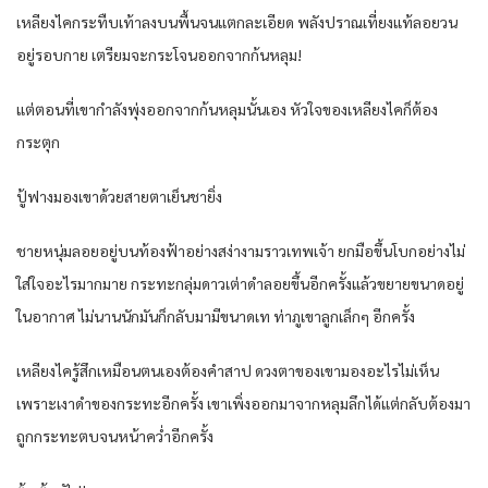
เหลียง​ไค​กระทืบเท้า​ลง​บน​พื้น​จน​แตก​ละเอียด​ พลัง​ปราณ​เที่ยงแท้​ลอย​วน​
อยู่​รอบกาย​ เตรียม​จะกระโจน​ออกจาก​ก้น​หลุม​!
แต่​ตอนที่​เขา​กำลัง​พุ่ง​ออกจาก​ก้น​หลุม​นั้น​เอง​ หัวใจ​ของ​เหลียง​ไค​ก็​ต้อง​
กระตุก​
ปู้ฟางมอง​เขา​ด้วย​สายตา​เย็นชา​ยิ่ง​
ชายหนุ่ม​ลอย​อยู่​บน​ท้องฟ้า​อย่าง​สง่างามราว​เทพเจ้า​ ยก​มือขึ้น​โบก​อย่าง​ไม่
ใส่ใจอะไร​มากมาย​ กระทะ​กลุ่ม​ดาว​เต่าดำ​ลอย​ขึ้น​อีกครั้ง​แล้ว​ขยาย​ขนาด​อยู่​
ใน​อากาศ​ ไม่นาน​นัก​มัน​ก็​กลับมา​มีขนาด​เท ท่า​ภูเขา​ลูก​เล็ก​ๆ อีกครั้ง​
เหลียง​ไค​รู้สึก​เหมือน​ตนเอง​ต้อง​คำสาป​ ดวงตา​ของ​เขา​มอง​อะไร​ไม่เห็น​
เพราะ​เงาดำ​ของ​กระทะ​อีกครั้ง​ เขา​เพิ่ง​ออก​มาจาก​หลุม​ลึก​ได้​แต่กลับ​ต้อง​มา
ถูก​กระทะ​ตบ​จน​หน้าคว่ำ​อีกครั้ง​