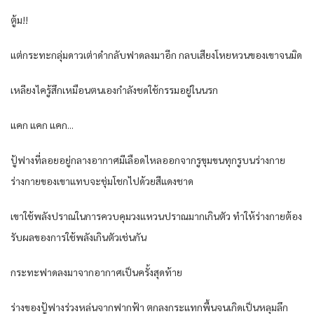
ตู้​ม!!
แต่​กระทะ​กลุ่ม​ดาว​เต่าดำ​กลับ​ฟาด​ลงมา​อีก​ กลบ​เสียง​โหยหวน​ของ​เขา​จน​มิด​
เหลียง​ไค​รู้สึก​เหมือน​ตนเอง​กำลัง​ชด​ใช้กรรม​อยู่​ใน​นรก​
แค​ก​ แค​ก​ แค​ก.​..
ปู้ฟางที่​ลอย​อยู่​กลางอากาศ​มีเลือด​ไหล​ออกจาก​รูขุมขน​ทุ​กรู​บน​ร่างกาย​
ร่างกาย​ของ​เขา​แทบจะ​ชุ่มโชก​ไปด้วย​สีแดง​ชาด​
เขา​ใช้พลัง​ปราณ​ใน​การควบคุม​วงแหวน​ปราณ​มาก​เกินตัว​ ทำให้​ร่างกาย​ต้อง​
รับ​ผล​ของ​การ​ใช้พลัง​เกินตัว​เช่นกัน​
กระทะ​ฟาด​ลง​มาจาก​อากาศ​เป็น​ครั้งสุดท้าย​
ร่าง​ของ​ปู้ฟางร่วงหล่น​จาก​ฟากฟ้า​ ตกลง​กระแทก​พื้น​จน​เกิด​เป็น​หลุม​ลึก​