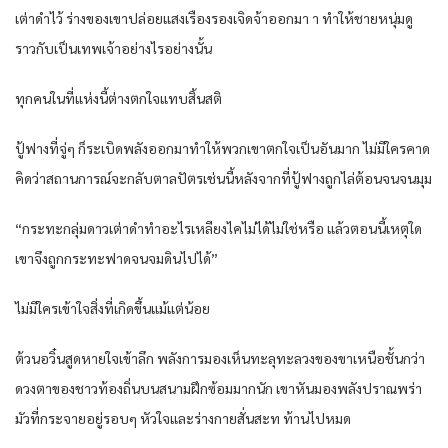
เต่าดำ​ไว้​ ร่าง​ของ​เขา​ปล่อยแสง​เรืองรอง​เจิดจ้า​ออกมา า​ ทำให้​ชายหนุ่ม​ดู​
ราวกับ​เป็น​เทพเจ้า​อย่างไร​อย่างนั้น​
ทุก​คนใน​ที่​แห่ง​นี้​ต่าง​ตกใจ​แทบ​สิ้นสติ​
ปู้ฟางที่​จู่ๆ ก็​ระเบิด​พลัง​ออกมา​ทำให้​พวกเขา​ตกใจ​เป็นอันมาก​ ไม่มีใคร​คาด
คิด​ว่า​สถานการณ์​จะกลับตาลปัตร​เช่นนี้​หลังจากที่​ปู้ฟางถูก​ไล่ต้อน​จน​จนมุม​
“กระทะ​กลุ่ม​ดาว​เต่าดำ​ทำ​อะไร​เหลียง​ไค​ไม่ได้​ไม่ใช่หรือ​ แล้ว​ตอนนี้​เหตุใด​
เขา​จึงถูก​กระทะ​ฟาด​จน​จมดิน​ไปได้​”
ไม่มีใคร​เข้าใจ​สิ่งที่​เกิดขึ้น​แม้แต่น้อย​
ต้วนอวิ๋น​สูด​หายใจเข้า​ลึก​ พลัง​การ​มองเห็น​ทะลุทะลวง​ของ​ขา​เหนือชั้นกว่า​
ดวงตา​ของ​ชาว​ท้องถิ่น​บน​สนาม​ฝึกซ้อม​มาก​นัก​ เขา​หัน​มอง​พลัง​ปราณ​พร่า
มัว​ที่​กระจาย​อยู่​รอบ​ๆ หัวใจ​และ​ร่างกาย​สั่นสะท ท้าน​ไปหมด​