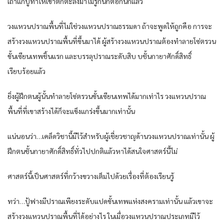
เถ้าแก่​ปู้ทำให้​เขา​ตกตะลึง​มาไม่รู้​กี่​นัก​ต่อ​กี่​นัก​แล้ว​
วงแหวน​ปราณ​พื้นที่​ไม่ใช่วงแหวน​ปราณ​ธรรมดา​ ถ้าจะพูด​ให้​ถูก​คือ​ การ​จะ
สร้าง​วงแหวน​ปราณ​พื้นที่​ขึ้น​มาได้​ ผู้สร้าง​วงแหวน​ปราณ​ต้อง​ทำลาย​โซ่ตรวน​
ขั้น​เซียน​เทพ​ชิ้น​แรก​ และ​บรรลุ​ปราณ​ระดับ​สิบ บ​ชั้น​กา​ยา​ศักดิ์สิทธิ์​
เรียบร้อย​แล้ว​
ยิ่ง​ผู้ฝึก​ตน​ผู้​นั้น​ทำลาย​โซ่ตรวน​ขั้น​เซียน​เทพ​ได้​มาก​เท่าไร​ วงแหวน​ปราณ​
พื้นที่​ที่​เขา​สร้าง​ได้​ก็​จะแข็งแกร่ง​ขึ้น​มาก​เท่านั้น​
แน่นอน​ว่า​…เคล็ด​วิชา​นี้​มีไว้​สำหรับ​ผู้เชี่ยวชาญ​ด้าน​วงแหวน​ปราณ​เท่านั้น​ ผู้
ฝึก​ตน​ชั้น​กา​ยา​ศักดิ์สิทธิ์​ทั่วไป​ปกติ​แล้​วหา​ได้​สนใจ​ศาสตร์​นี้​ไม่
ศาสตร์​นี้​เป็น​ศาสตร์​ที่​กว้างขวาง​เต็มไปด้วย​เรื่อง​ที่​ต้อง​เรียนรู้​
ทว่า​…ปู้ฟางมีปราณ​เพียง​ระดับ​แปด​ขั้น​เทพ​แห่ง​สงคราม​เท่านั้น​ แล้ว​เขา​จะ
สร้าง​วงแหวน​ปราณ​พื้นที่​ได้​อย่างไร​ ใน​เมื่อ​วงแหวน​ปราณ​ประเภท​มีไว้​