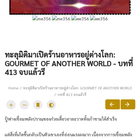
ทะลุมิติมาเปิดร้านอาหารอยู่ต่างโลก:
GOURMET OF ANOTHER WORLD - บทที่
413 จบแล้วรึ
Home
ทะลุมิติมาเปิดร้านอาหารอยู่ต่างโลก: GOURMET OF ANOTHER WORLD
บทที่ 413 จบแล้วรึ
ปู้ฟางเชื่อม​พลัง​ปราณ​ของ​ก๋วยเตี๋ยว​อาละวาด​ทั้ง​เก้า​ชามได้​สำเร็จ​
แต่​สิ่งที่​เกิดขึ้น​กลับ​เป็นตัว​เขา​เอง​ที่​อ่อนแรง​ลงมา​ก เนื่องจาก​การ​เชื่อม​พลัง​