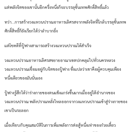
แต่​พลังจิต​ของ​เขา​นั้น​อีก​ครึ่งหนึ่ง​ก็​จะบรรลุ​ขั้น​เทพ​ศักดิ์สิทธิ์​แล้ว​
ทว่า​…การ​สร้าง​วงแหวน​ปราณ​อาหาร​เลิศ​รส​จาก​พลังจิต​ที่​ใกล้​บรรลุ​ขั้น​เทพ​
ศักดิ์สิทธิ์​ก็​ยัง​เรียก​ได้​ว่า​ลำบาก​ยิ่ง​
แต่​โชคดี​ที่​ปู้ฟางสามารถ​สร้าง​วงแหวน​ปราณ​ได้​สำเร็จ​
วงแหวน​ปราณ​อาหาร​เลิศ​รส​ขยายอาณาเขต​ปกคลุม​ไปทั่ว​นครหลวง​
วงแหวน​ปราณ​เชื่อม​อยู่​กับ​จิต​ของ​ปู้ฟาง ซึ่งแปล​ว่า​เขา​คือ​ผู้ควบคุม​เพียง​
หนึ่งเดียว​ของ​มัน​นั่นเอง​
ปู้ฟางรู้สึก​ได้​ว่า​ร่างกาย​ของ​ตน​แข็งแกร่ง​ขึ้น​มาก​เมื่อ​อยู่​ใต้​อำนาจ​ของ​
วงแหวน​ปราณ​ พลัง​ปราณ​หลั่งไหล​ออกจาก​วงแหวน​ปราณ​เข้าสู่​ร่างกาย​ของ​
เขา​เป็น​ระลอก​
เมื่อ​เทียบ​กับ​คุณสมบัติ​ใน​การ​เพิ่ม​พลัง​การต่อสู้​หนึ่ง​เท่า​ของ​ก๋วยเตี๋ยว​