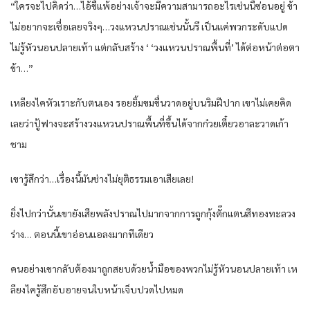
“ใคร​จะไปคิด​ว่า​…ไอ้​ขี้​แพ้​อย่าง​เจ้าจะมีความสามารถ​อะไร​เช่นนี้​ซ่อน​อยู่​ ข้า​
ไม่อยาก​จะเชื่อ​เลย​จริงๆ​…วงแหวน​ปราณ​เช่นนั้น​รึ​ เป็น​แค่​พวก​ระดับ​แปด​
ไม่รู้​หัวนอน​ปลายเท้า​ แต่กลับ​สร้าง​ ‘ ‘วงแหวน​ปราณ​พื้นที่​’ ได้​ต่อหน้าต่อตา​
ข้า​…”
เหลียง​ไค​หัวเราะ​กับ​ตนเอง​ รอยยิ้ม​ขมขื่น​วาด​อยู่​บน​ริมฝีปาก​ เขา​ไม่เคย​คิด​
เลย​ว่า​ปู้ฟางจะสร้าง​วงแหวน​ปราณ​พื้นที่​ขึ้น​ได้​จาก​ก๋วยเตี๋ยว​อาละวาด​เก้า​
ชาม
เขา​รู้สึก​ว่า​…เรื่อง​นี้​มัน​ช่างไม่ยุติธรรม​เอา​เสีย​เลย​!
ยิ่งไปกว่านั้น​เขา​ยัง​เสีย​พลัง​ปราณ​ไปมาก​จาก​การ​ถูก​กุ้ง​ตั๊กแตน​สีทอง​ทะลวง​
ร่าง​… ตอนนี้​เขา​อ่อนแอ​ลง​มาก​ทีเดียว​
คน​อย่าง​เขา​กลับ​ต้อง​มาถูก​สยบ​ด้วย​น้ำมือ​ของ​พวก​ไม่รู้​หัวนอน​ปลายเท้า​ เห
ลียง​ไค​รู้สึก​อับอาย​จน​ใบหน้า​เจ็บปวด​ไปหมด​