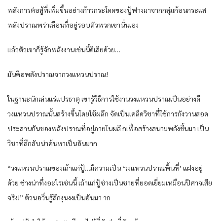
พลัง​การต่อสู้​ที่​เพิ่มขึ้น​อย่าง​ก้าว​กระโดด​ของ​ปู้ฟางมาจาก​กลุ่มก้อน​กระแส​
พลัง​ปราณ​พร่า​เลือน​ที่อยู่​รอบตัว​พวกเขา​นั่นเอง​
แล้ว​ตัว​เขา​ก็​รู้จัก​พลังงาน​เช่นนี้​ดี​เสีย​ด้วย​…
มัน​คือ​พลัง​ปราณ​จาก​วงแหวน​ปราณ​!
ใน​ฐานะ​นัก​เล่นแร่แปรธาตุ​ เขา​รู้​วิธี​การใช้งาน​วงแหวน​ปราณ​เป็น​อย่าง​ดี​
วงแหวน​ปราณ​นั้น​สร้าง​ขึ้น​โดย​ใช้ผลึก​ จัด​เป็น​เคล็ด​วิชา​ที่​ใช้การ​กังวาน​สอด​
ประสานกัน​ของ​พลัง​ปราณ​ที่อยู่​ภายใน​ผลึ ก​เพื่อ​สร้าง​สนาม​พลัง​ขึ้น​มา เป็น​
วิชา​ที่​ลึกลับ​น่า​ค้นหา​เป็นอันมาก​
“วงแหวน​ปราณ​ของ​เถ้าแก่​ปู้…มีความ​เป็น​ ‘วงแหวน​ปราณ​พื้นที่​’ แฝงอยู่​
ด้วย​ ช่างน่าทึ่ง​อะไร​เช่นนี้​ เถ้าแก่​ปู้ช่างเป็น​ชาย​ที่​ยอดเยี่ยม​เหมือน​ปีศาจเสีย​
จริง​!” ต้วนอวิ๋น​รู้สึก​งุนงง​เป็นอันมา าก​