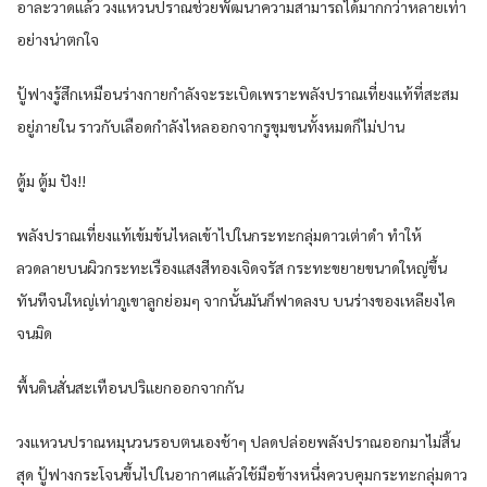
อาละวาด​แล้ว​ วงแหวน​ปราณ​ช่วย​พัฒนา​ความสามารถ​ได้​มากกว่า​หลายเท่า​
อย่าง​น่า​ตกใจ​
ปู้ฟางรู้สึก​เหมือน​ร่างกาย​กำลังจะ​ระเบิด​เพราะ​พลัง​ปราณ​เที่ยงแท้​ที่​สะสม
อยู่​ภายใน​ ราวกับ​เลือด​กำลัง​ไหล​ออกจาก​รูขุมขน​ทั้งหมด​ก็​ไม่ปาน​
ตู้​ม ตู้​ม ปัง!!
พลัง​ปราณ​เที่ยงแท้​เข้มข้น​ไหล​เข้าไป​ใน​กระทะ​กลุ่ม​ดาว​เต่าดำ​ ทำให้​
ลวดลาย​บน​ผิว​กระทะ​เรืองแสง​สีทอง​เจิด​จรัส​ กระทะ​ขยาย​ขนาดใหญ่​ขึ้น​
ทันที​จน​ใหญ่​เท่า​ภูเขา​ลูก​ย่อมๆ​ จากนั้น​มัน​ก็​ฟาด​ลง​บ บน​ร่าง​ของ​เหลียง​ไค​
จน​มิด​
พื้นดิน​สั่นสะเทือน​ปริ​แยก​ออก​จากกัน​
วงแหวน​ปราณ​หมุน​วนรอบ​ตนเอง​ช้าๆ ปลดปล่อย​พลัง​ปราณ​ออกมา​ไม่สิ้น
สุด​ ปู้ฟางกระโจน​ขึ้นไป​ใน​อากาศ​แล้ว​ใช้มือ​ข้าง​หนึ่ง​ควบคุม​กระทะ​กลุ่ม​ดาว​