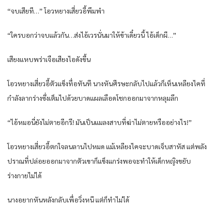
“จบ​เสียที​…” โอว​หยาง​เสี่ยว​อี้​พึมพำ​
“ใคร​บอ​กว่า​จบ​แล้วกัน​…ส่งไอ้เวร​นั่น​มาให้​ข้า​เดี๋ยวนี้​ ไอ้​เด็ก​ผี​…”
เสียงแหบ​พร่า​เจือ​เสียง​ไอ​ดัง​ขึ้น​
โอว​หยาง​เสี่ยว​อี้​ตัว​แข็งทื่อ​ทันที​ นาง​หัน​ศีรษะ​กลับ​ไปแล้วก็​เห็น​เหลียง​ไค​ที่​
กำลัง​ลา​กร่าง​ซึ่งเต็มไปด้วย​บาดแผล​เลือดโชก​ออก​มาจาก​หลุม​ลึก​
“ไอ้​หมอ​นี่​ยัง​ไม่ตาย​อีก​รึ​! มัน​เป็น​แมลงสาบ​ที่​ฆ่าไม่ตาย​หรือ​อย่างไร​!”
โอว​หยาง​เสี่ยว​อี้​ตกใจ​ลนลาน​ไปหมด​ แม้เหลียง​ไค​จะบาดเจ็บสาหัส​ แต่​พลัง​
ปราณ​ที่​ปล่อย​ออก​มาจาก​ตัว​เขา​ก็​แข็งแกร่ง​พอ​จะทำให้​เด็กหญิง​ขยับ​
ร่างกาย​ไม่ได้​
นาง​อยาก​หันหลัง​กลับ​เพื่อ​วิ่งหนี​ แต่​ก็​ทำ​ไม่ได้​