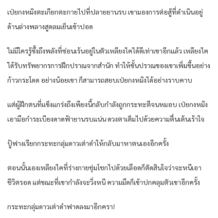
เป่ยกง​หมิง​ตะเกียกตะกาย​ไปที่​ปลาย​ยาน​รบ​ เขา​มอง​การต่อสู้​ที่​ดำเนิน​อยู่​
ด้านล่าง​พลาง​สูด​ลม​เย็น​เข้า​ปอด​
ไม่มีใคร​รู้ซึ้ง​ถึงพลัง​ที่​ซ่อนเร้น​อยู่​ใน​ตัว​เหลียง​ไค​ได้ดี​เท่า​เขา​อีกแล้ว​ เหลียง​ไค​
ได้รับ​ทรัพยากร​การ​ฝึก​ปราณ​จาก​สำนัก​ ทำให้​ขั้น​ปราณ​ของ​เขา​เพิ่มขึ้น​อย่าง​
ก้าว​กระโดด​ อย่าง​น้อย​เขา​ ก็​สามารถ​สยบ​เป่ยกง​หมิง​ได้​อย่าง​ราบคาบ​
แต่​ผู้ฝึก​ตน​ที่​แข็งแกร่ง​ถึงเพียงนี้​กลับ​กำลัง​ถูก​กระทะ​ตี​จน​หมอบ​ เป่ยกง​หมิง​
เอา​มือ​กำ​ระเบียง​ดาดฟ้า​ยาน​รบ​แน่น​ ดวงตา​เต็มไปด้วย​ความตื่นเต้น​เร้าใจ​
ปู้ฟางเรียก​กระทะ​กลุ่ม​ดาว​เต่าดำ​ให้​กลับ​มาหา​ตนเอง​อีกครั้ง​
ตอนนั้น​เอง​เหลียง​ไค​ที่​ร่างกาย​ชุ่มโชก​ไปด้วย​เลือด​ก็​ตัดสินใจ​ว่า​จะหนี​เอา
ชีวิต​รอด​ แต่​ขณะที่​เขา​กำลังจะ​วิ่งหนี​ ความมืด​ก็​เข้า​ปกคลุม​ตัว​เขา​อีกครั้ง​
กระทะ​กลุ่ม​ดาว​เต่าดำ​ฟาด​ลงมา​อีก​ครา​!