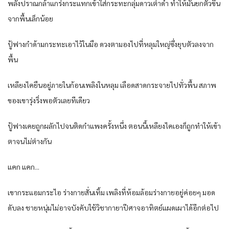
พลัง​ปราณ​กล้าแกร่ง​กระแทก​เข้าใส่​กระทะ​กลุ่ม​ดาว​เต่าดำ​ ทำให้​มัน​ยกตัว​ขึ้น​
จาก​พื้น​เล็กน้อย​
ปู้ฟางกำ​ด้าม​กระทะ​เอาไว้​ใน​มือ​ ดวงตา​มอง​ไปที่​หลุม​ใหญ่​ซึ่งยุบตัว​ลง​จาก​
พื้น​
เหลียง​ไค​ยืน​อยู่​ภายใน​ก้อน​เพลิง​ใน​หลุม​ เลือดสาด​กระจาย​ไปทั่ว​พื้น​ สภาพ​
ของ​เขา​รุ่งริ่ง​พอตัว​เลย​ทีเดียว​
ปู้ฟางเคย​ถูก​ผลัก​ไปจน​ติด​กำแพง​ครั้งหนึ่ง​ ตอนนี้​เหลียง​ไค​เอง​ก็​ถูก​ทำให้​เข้า
ตาจน​ไม่ต่างกัน​
แค​ก​ แค​ก.​..
เขา​กระแอมกระไอ​ ร่างกาย​สั่นเทิ้ม​ เพลิง​ที่​ห้อมล้อม​ร่างกาย​อยู่​ค่อยๆ​ มอด​
ดับ​ลง​ ชายหนุ่ม​ไม่อาจ​บังคับใช้​วิชา​กา​ยา​ปีศาจอาทิตย์​แผดเผา​ได้​อีกต่อไป​