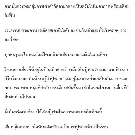
จากนั้น​กระทะ​กลุ่ม​ดาว​เต่าดำ​ก็​สลาย​กลาย​เป็นควัน​ไปใน​อากาศ​พร้อม​เสียง
ดัง​ฟึ่บ​
วงแหวน​ปราณ​อาหาร​เลิศ​รส​เอง​ก็​มืด​ดับ​ลง​เช่นกัน​ ลำแสง​ทั้ง​เก้า​ค่อยๆ​ จาง
ลง​เรื่อยๆ​
ทุกคน​งุนงง​ไปหมด​ ไม่มีใคร​กล้า​ส่งเสียง​ออกมา​แม้แต่​แอะ​เดียว​
โอว​หยาง​เสี่ยว​อี้​ที่อยู่​ใน​ร้าน​เบิกตา​กว้าง​ เมื่อ​เห็น​ปู้ฟางตกลง​มาจาก​ฟ้า นาง​
ก็​รีบ​วิ่ง​ออกมา​ทันที​ นาง​รู้​ว่า​ปู้ฟางกำลัง​อยู่​ใน​สภาพ​ย่ำแย่​เป็นอันมาก​ ขณะ​
ยก​ร่าง​ของ​ชายหนุ่ม​ที่​กำลัง​ กรน​เสียง​สนั่น​ขึ้น​มา หัวใจ​ของ​โอว​หยาง​เสี่ยว​อี้​ก็​
สั่นสะท้าน​ไปหมด​
นี่​เป็นครั้งแรก​ที่​นาง​ได้​เห็น​ปู้ฟางใน​สภาพ​เละเทะ​ถึงเพียงนี้​
เด็กหญิง​ถอนหายใจ​หันหลัง​กลับ​ เตรียม​พา​ปู้ฟางเข้าไป​ใน​ร้าน​