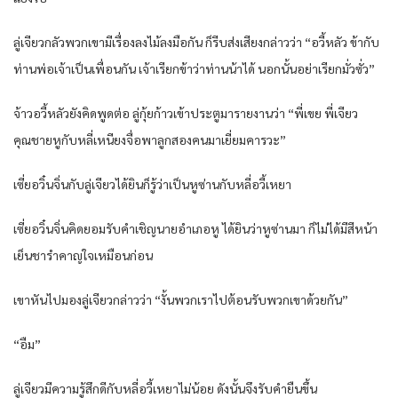
ลู่เจียวกลัวพวกเขามีเรื่องลงไม้ลงมือกัน ก็รีบส่งเสียงกล่าวว่า “อวี้หลัว ข้ากับ
ท่านพ่อเจ้าเป็นเพื่อนกัน เจ้าเรียกข้าว่าท่านน้าได้ นอกนั้นอย่าเรียกมั่วซั่ว”
จ้าวอวี้หลัวยังคิดพูดต่อ ลู่กุ้ยก้าวเข้าประตูมารายงานว่า “พี่เขย พี่เจียว
คุณชายหูกับหลี่เหนียงจื่อพาลูกสองคนมาเยี่ยมคารวะ”
เซี่ยอวิ๋นจิ่นกับลู่เจียวได้ยินก็รู้ว่าเป็นหูซ่านกับหลี่อวี้เหยา
เซี่ยอวิ๋นจิ่นคิดยอมรับคำเชิญนายอำเภอหู ได้ยินว่าหูซ่านมา ก็ไม่ได้มีสีหน้า
เย็นชารำคาญใจเหมือนก่อน
เขาหันไปมองลู่เจียวกล่าวว่า “งั้นพวกเราไปต้อนรับพวกเขาด้วยกัน”
“อืม”
ลู่เจียวมีความรู้สึกดีกับหลี่อวี้เหยาไม่น้อย ดังนั้นจึงรับคำยืนขึ้น