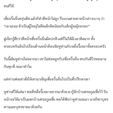
คนก็ได้
เซี่ยอวิ๋นจิ่นครุ่นคิด แล้วก็ทำสีหน้าไม่ถูก รีบเบนสายตาหนี กล่าวเบาๆ ว่า
“เอาเถอะ ข้าเป็นผู้ใหญ่ไม่คิดเล็กคิดน้อยกับเด็กผู้หญิงหรอก”
ลู่เจียวรู้สึกว่าสีหน้าเซี่ยอวิ๋นจิ่นผิดปกติ แต่ก็ไม่ได้มีเวลาคิดมาก ทั้ง
ครอบครัวเดินไปเรือนด้านหน้าต้อนรัยหูซ่านกับหลี่อวี้เหยาทั้งครอบครัว
วันนี้เดิมหูซ่านไม่อยากมา เขาไม่ค่อยถูกกับเซี่ยอวิ๋นจิ่น พบกันทีไรทะเลาะ
กันทุกที จะมาทำไม
แต่ท่านพ่อเขาสั่งให้เขามาเชิญเซี่ยอวิ๋นจิ่นไปเป็นที่ปรึกษาเขา
หูซ่านก็ได้แต่มา พอดีหลี่อวี้เหยาอยากมาด้วย มารู้จักบ้านตระกูลเซี่ยไว้ วัน
หน้าจะได้มาเป็นแขกบ้านตระกูลเซี่ย พอได้ฟังว่าหูซ่านจะมา นางก็พาบุตร
สาวและบุตรชายมาด้วยกัน