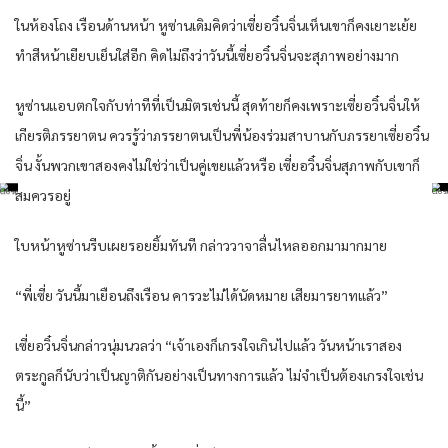
ในห้องโถง เรือนด้านหน้า หูซ่านเดิมคิดว่าเซี่ยอวิ๋นจิ่นเห็นเขาก็คงเยาะเย้ย
ทำสีหน้าเยียบเย็นใส่อีก คิดไม่ถึงว่าวันนี้เซี่ยอวิ๋นจิ่นจะสุภาพอย่างมาก
หูซ่านแอบตกใจกับท่าทีที่เป็นมิตรเช่นนี้ สุดท้ายก็คงเพราะเซี่ยอวิ๋นจิ่นให้
เกียรติภรรยาตน ควรรู้ว่าภรรยาตนเป็นพี่น้องร่วมสาบานกับภรรยาเซี่ยอวิ๋น
จิ่น งั้นพวกเขาสองคงไม่ใช่ว่าเป็นคู่เขยแล้วหรือ เซี่ยอวิ๋นจิ่นสุภาพกับเขาก็
สมควรอยู่
ใบหน้าหูซ่านรีบเผยรอยยิ้มทันที กล่าววาจาลื่นไหลออกมามากมาย
“พี่เซี่ย วันนี้มาเยือนถึงเรือน คารวะไม่ได้นัดหมาย เสียมารยาทแล้ว”
เซี่ยอวิ๋นจิ่นกล่าวนุ่มนวลว่า “เจ้าเองก็เกรงใจเกินไปแล้ว วันหน้าเราสอง
ตระกูลก็นับว่าเป็นญาติกันอย่างเป็นทางการแล้ว ไม่จำเป็นต้องเกรงใจเช่น
นี้”