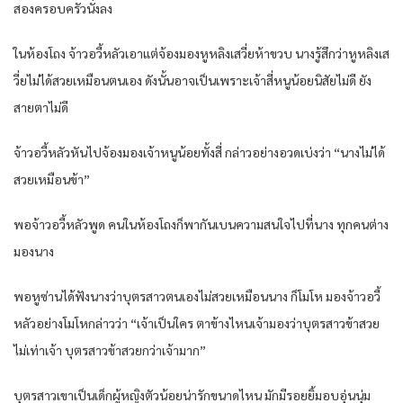
สองครอบครัวนั่งลง
ในห้องโถง จ้าวอวี้หลัวเอาแต่จ้องมองหูหลิงเสวี่ยห้าขวบ นางรู้สึกว่าหูหลิงเส
วี่ยไม่ได้สวยเหมือนตนเอง ดังนั้นอาจเป็นเพราะเจ้าสี่หนูน้อยนิสัยไม่ดี ยัง
สายตาไม่ดี
จ้าวอวี้หลัวหันไปจ้องมองเจ้าหนูน้อยทั้งสี่ กล่าวอย่างอวดเบ่งว่า “นางไม่ได้
สวยเหมือนข้า”
พอจ้าวอวี้หลัวพูด คนในห้องโถงก็พากันเบนความสนใจไปที่นาง ทุกคนต่าง
มองนาง
พอหูซ่านได้ฟังนางว่าบุตรสาวตนเองไม่สวยเหมือนนาง ก็โมโห มองจ้าวอวี้
หลัวอย่างโมโหกล่าวว่า “เจ้าเป็นใคร ตาข้างไหนเจ้ามองว่าบุตรสาวข้าสวย
ไม่เท่าเจ้า บุตรสาวข้าสวยกว่าเจ้ามาก”
บุตรสาวเขาเป็นเด็กผู้หญิงตัวน้อยน่ารักขนาดไหน มักมีรอยยิ้มอบอุ่นนุ่ม