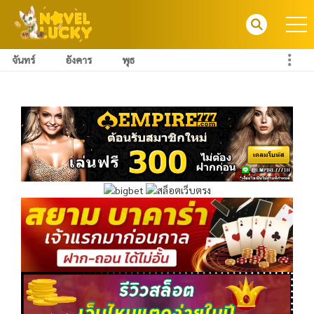
จันทร์
อังคาร
พุธ