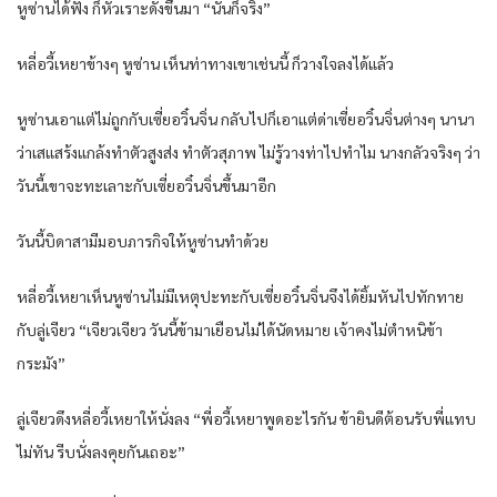
หูซ่านได้ฟัง ก็หัวเราะดังขึ้นมา “นั่นก็จริง”
หลี่อวี้เหยาข้างๆ หูซ่าน เห็นท่าทางเขาเช่นนี้ ก็วางใจลงได้แล้ว
หูซ่านเอาแต่ไม่ถูกกับเซี่ยอวิ๋นจิ่น กลับไปก็เอาแต่ด่าเซี่ยอวิ๋นจิ่นต่างๆ นานา
ว่าเสแสร้งแกล้งทำตัวสูงส่ง ทำตัวสุภาพ ไม่รู้วางท่าไปทำไม นางกลัวจริงๆ ว่า
วันนี้เขาจะทะเลาะกับเซี่ยอวิ๋นจิ่นขึ้นมาอีก
วันนี้บิดาสามีมอบภารกิจให้หูซ่านทำด้วย
หลี่อวี้เหยาเห็นหูซ่านไม่มีเหตุปะทะกับเซี่ยอวิ๋นจิ่นจึงได้ยิ้มหันไปทักทาย
กับลู่เจียว “เจียวเจียว วันนี้ข้ามาเยือนไม่ได้นัดหมาย เจ้าคงไม่ตำหนิข้า
กระมัง”
ลู่เจียวดึงหลี่อวี้เหยาให้นั่งลง “พี่อวี้เหยาพูดอะไรกัน ข้ายินดีต้อนรับพี่แทบ
ไม่ทัน รีบนั่งลงคุยกันเถอะ”