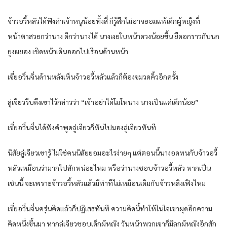
จ้าวอวี้หลัวได้ฟังคำเจ้าหนูน้อยทั้งสี่ ก็รู้สึกไม่อาจยอมแพ้เด็กผู้หญิงที่
หน้าตาสวยกว่านาง ดีกว่านางได้ นางเงยใบหน้าดวงน้อยขึ้น ยืดอกราวกับนก
ยูงผยอง เชิดหน้าเดินออกไปเรือนด้านหน้า
เซี่ยอวิ๋นจิ่นด้านหลังเห็นจ้าวอวี้หลัวแล้วก็ต้องขมวดคิ้วอีกครั้ง
ลู่เจียวรีบดึงเขาไว้กล่าวว่า “เจ้าอย่าได้โมโหนาง นางเป็นแค่เด็กน้อย”
เซี่ยอวิ๋นจิ่นได้ฟังคำพูดลู่เจียวก็หันไปมองลู่เจียวทันที
นิสัยลู่เจียวเขารู้ ไม่ใช่คนนิสัยยอมอะไรง่ายๆ แต่ตอนนี้นางอดทนกับจ้าวอวี้
หลัวเหมือนว่ามากไปสักหน่อยไหม หรือว่านางชอบจ้าวอวี้หลัว หากเป็น
เช่นนี้ จะเพราะจ้าวอวี้หลัวแล้วมีท่าทีไม่เหมือนเดิมกับจ้าวหลิงเฟิงไหม
เซี่ยอวิ๋นจิ่นครุ่นคิดแล้วก็ปฏิเสธทันที ความคิดนี้ทำให้ในใจเขาผุดอีกความ
คิดหนึ่งขึ้นมา หากลู่เจียวชอบเด็กผู้หญิง วันหน้าพวกเขาก็มีลูกผู้หญิงอีกสัก