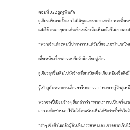
ตอนที่ 322 ถูกงูพิษกัด
ลู่เจียวเพิ่งมาครั้งแรก ไม่ได้พูดแทรกมากเท่าไร พอเซี่ยเ
แสงได้ คนอายุมากเช่นเซี่ยเหนียงจื่อเห็นแล้วก็ไม่อาจล
“พวกเจ้าแต่ละคนนี่ปากหวาน แต่วันนี้ขอแนะนำแขกใหม่
เซี่ยเหนียงจื่อกล่าวจบก็กวักมือเรียกลู่เจียว
ลู่เจียวลุกขึ้นเดินไปนั่งข้างเซี่ยเหนียงจื่อ เซี่ยเหนียงจื่
จู้เป่าจูกับพวกถานเสี่ยวยารีบกล่าวว่า “พวกเรารู้จักลู่เหน
พวกจางปี้เยียนข้างๆ ยิ้มกล่าวว่า “พวกเราพบเป็นครั้งแรก
มาก คงคิดซ่อนเอาไว้ไม่ให้คนเห็น เห็นได้ชัดว่าเซี่ยซิ่วไฉ
“ฮ่าๆ เซี่ยซิ่วไฉกลัวผู้อื่นเห็นภรรยาตนเอง เขาอยากเก็บ