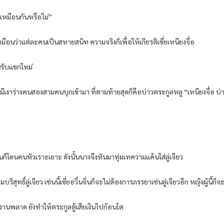
าตาเหมือนกันหรือไม่”
ือนว่าแต่ละคนเป็นสหายสนิท ความจริงก็เพื่อให้เกียรติเซี่ยเหนียงจื่อ
อนรับแขกใหม่
าร่างคนสองสามคนบุกเข้ามา ที่ตามท้ายสุดก็คือบ่าวตระกูลหลู “เหนียงจื่อ บ่าวคิด
ไหนก็โดนคนหัวเราะเยาะ ดังนั้นนางจึงหันมาทุ่มเทความแค้นใส่ลู่เจียว
ุทธิ์ลู่เจียว เช่นนี้เซี่ยอวิ๋นจิ่นก็จะไม่ต้องการภรรยาเช่นลู่เจียวอีก หญิงผู้นี้
งานพลาด ยังทำให้ตระกูลตู้เสียเงินไปก้อนโต