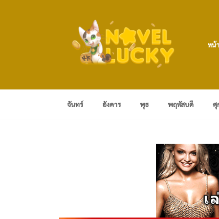
หน้
จันทร์
อังคาร
พุธ
พฤหัสบดี
ศุ