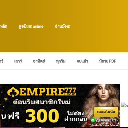
าหลัก
ดูอนิเมะ anime
อ่านมังงะ
กร์
เสาร์
อาทิตย์
ทุกวัน
จบแล้ว
นิยาย PDF