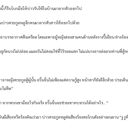
ช่นนี้ ก็รีบโบกมือให้บ่าวรับใช้ในบ้านมาลากตัวออกไป
ามบ่าวตระกูลหลูอีกคนมาลากตัวสาวใช้ออกไปด้วย
ทำเอาบรรยากาศตึงเครียด โดยเฉพาะผู้หญิงสองสามคนด้านหลังจางปี้เยียน ต่างจ้อง
หลันจูกัดนางไม่ปล่อย แมลงวันไม่ตอมไข่ที่ไร้รอยแตก ไม่แน่นางอาจล่อลวงท่านพี่ตู้ห
าจาหญิงตระกูลตู้ผู้นั้น อวิ๋นจิ่นไม่เพียงแต่ความรู้สูง หน้าตาก็ยังดีอีกด้วย ประเด
อบไม่ติด”
ำรา หากพวกเขามีอะไรกันจริง อวิ๋นจิ่นจะช่วยเขาทบทวนได้อย่างไร…”
ันมีเสียงหวีดร้องดังแว่วมา บ่าวตระกูลหลูส่งเสียงร้องตะโกนดังอย่างลนลาน “งู งู