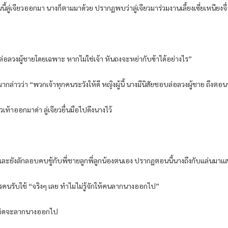
่ย วันนี้ลู่เจียวออกมา นางก็ตามมาด้วย ปรากฏพบว่าลู่เจียวมาร่วมงานเลี้ยงเซี่ยเ
่ำล่อลวงผู้ชายโดยเฉพาะ หากไม่ใช่เจ้า หันถงจะหย่ากับข้าได้อย่างไร”
ปผากล่าวว่า “พวกเจ้าทุกคนระวังให้ดี หญิงผู้นี้ นางมีนิสัยชอบล่อลวงผู้ชาย ถึงต
ท้าออกมาด่า ลู่เจียวยื่นมือไปดึงนางไว้
รีตสตรีและยังลักลอบคบชู้กับพี่ชายลูกพี่ลูกน้องตนเอง ปรากฏตอนนี้นางถึงกับแล่นมา
งการคนรับใช้ “จริงๆ เลย ทำไมไม่รู้จักให้คนลากนางออกไป”
จู คิดจะลากนางออกไป