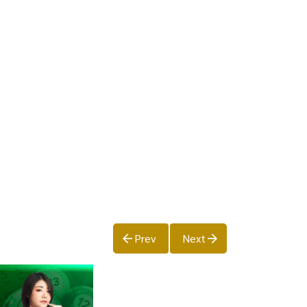
”
Prev
Next