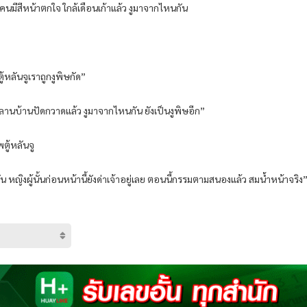
มีสีหน้าตกใจ ใกล้เดือนเก้าแล้ว งูมาจากไหนกัน
้หลันจูเราถูกงูพิษกัด”
 “ในลานบ้านปัดกวาดแล้ว งูมาจากไหนกัน ยังเป็นงูพิษอีก”
พตู้หลันจู
ัน หญิงผู้นั้นก่อนหน้านี้ยังด่าเจ้าอยู่เลย ตอนนี้กรรมตามสนองแล้ว สมน้ำหน้าจริง