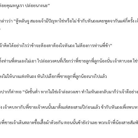
ปล่อยคุณหนูเรา ปล่อยนางนะ”
นจูกล่าวว่า “ตู้หลันจู สมองเจ้ามีปัญหาใช่หรือไม่ ข้ากับหันถงเคยพูดจากันแค่กี่ครั
”
ด้ เจ้าคิดได้อย่างไรว่าข้าจะต้องตาต้องใจหันถง ไม่ต้องการท่านพี่ข้า”
ิ้งท่านพี่ตนเองไม่เอา ไปล่อลวงคนที่เรียกว่าพี่ชายลูกพี่ลูกน้องนั่น เจ้าตาบอด ใ
งไม่ให้นางแต่งหันถง หันไปเลือกพี่ชายลูกพี่ลูกน้องนางไปแล้ว
าปากก็ด่าทอ “นังชั้นต่ำ หากไม่ใช่เจ้าล่อลวงเขา ทำไมหันถงกลับมาก็ว่าเจ้าดีอย่างนั
ริง เจ้าคบหากับพี่ชายเจ้าคนนั้นมาตั้งแต่สองสามปีก่อนแล้ว ข้ากับหันถงเพิ่งพบห
กับพี่ชายเจ้าเดินตลาดซื้อเสื้อผ้าด้วยกัน ตอนนั้นข้ายังว่าเลย พวกเจ้าพี่น้องสายสัม