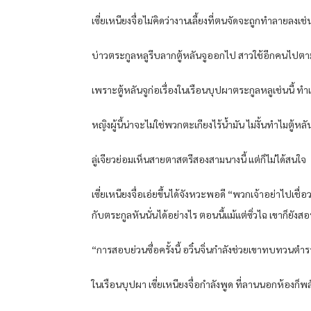
เซี่ยเหนียงจื่อไม่คิดว่างานเลี้ยงที่ตนจัดจะถูกทำลายลงเ
บ่าวตระกูลหลูรีบลากตู้หลันจูออกไป สาวใช้อีกคนไปต
เพราะตู้หลันจูก่อเรื่องในเรือนบุปผาตระกูลหลูเช่นนี้ 
หญิงผู้นี้น่าจะไม่ใช่พวกตะเกียงไร้น้ำมัน ไม่งั้นทำไมตู้
ลู่เจียวย่อมเห็นสายตาสตรีสองสามนางนี้ แต่ก็ไม่ได้สนใจ
เซี่ยเหนียงจื่อเอ่ยขึ้นได้จังหวะพอดี “พวกเจ้าอย่าไปเชื่อว
กับตระกูลหันนั่นได้อย่างไร ตอนนี้แม้แต่ซิ่วไฉ เขาก็ยังส
“การสอบย่วนซื่อครั้งนี้ อวิ๋นจิ่นกำลังช่วยเขาทบทวนต
ในเรือนบุปผา เซี่ยเหนียงจื่อกำลังพูด ที่ลานนอกห้องก็พล