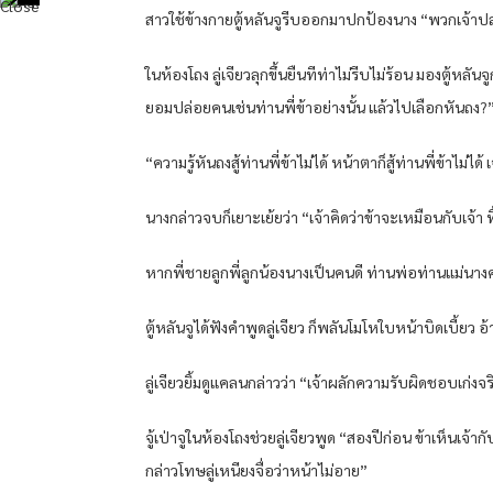
สาวใช้ข้างกายตู้หลันจูรีบออกมาปกป้องนาง “พวกเจ้า
ในห้องโถง ลู่เจียวลุกขึ้นยืนทีท่าไม่รีบไม่ร้อน มองตู้หลั
ยอมปล่อยคนเช่นท่านพี่ข้าอย่างนั้น แล้วไปเลือกหันถง?
“ความรู้หันถงสู้ท่านพี่ข้าไม่ได้ หน้าตาก็สู้ท่านพี่ข้าไม่ไ
นางกล่าวจบก็เยาะเย้ยว่า “เจ้าคิดว่าข้าจะเหมือนกับเจ้า ท
หากพี่ชายลูกพี่ลูกน้องนางเป็นคนดี ท่านพ่อท่านแม่นางค
ตู้หลันจูได้ฟังคำพูดลู่เจียว ก็พลันโมโหใบหน้าบิดเบี้ยว อ้
ลู่เจียวยิ้มดูแคลนกล่าวว่า “เจ้าผลักความรับผิดชอบเก่งจ
จู้เป่าจูในห้องโถงช่วยลู่เจียวพูด “สองปีก่อน ข้าเห็นเจ้า
กล่าวโทษลู่เหนียงจื่อว่าหน้าไม่อาย”