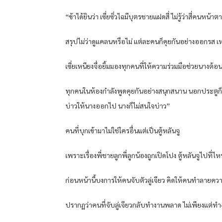
“ข้าได้ยินว่า เซี่ยซิ่วไฉมีบุตรชายแฝดสี่ ไม่รู้ว่าสี่คนหน้
สรุปไม่ว่าดูแคลนหรือไม่ แต่ละคนก็คุยกันอย่างออกรส เหม
เซี่ยเหนียงจื่อยิ้มมองทุกคนที่ให้ความร่วมมือช่วยนางต้
ทุกคนในห้องกำลังพูดคุยกันอย่างสนุกสนาน นอกประตูก็มีเง
บ่าวให้นางออกไป นางก็ไม่สนใจบ่าว”
คนที่บุกเข้ามาไม่ใช่ใครอื่นแต่เป็นตู้หลันจู
เพราะเรื่องพี่ชายลูกพี่ลูกน้องถูกเปิดโปง ตู้หลันจูไปที่
ก่อนหน้านี้บงการให้คนจับตัวลู่เจียว คิดให้คนทำลายความบริส
ปรากฏว่าคนที่จับลู่เจียวกลับทำงานพลาด ไม่เพียงแต่ทำ