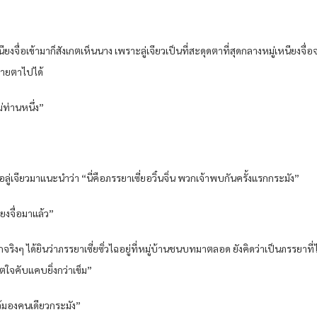
หนียงจื่อเข้ามาก็สังเกตเห็นนาง เพราะลู่เจียวเป็นที่สะดุดตาที่สุดกลางหมู่เหนียงจ
ะสายตาไปได้
ท่านหนึ่ง”
อดึงมือลู่เจียวมาแนะนำว่า “นี่คือภรรยาเซี่ยอวิ๋นจิ่น พวกเจ้าพบกันครั้งแรกกระมัง”
ียงจื่อมาแล้ว”
จริงๆ ได้ยินว่าภรรยาเซี่ยซิ่วไฉอยู่ที่หมู่บ้านชนบทมาตลอด ยังคิดว่าเป็นภรรยาท
จิตใจคับแคบยิ่งกว่าเข็ม”
ไว้มองคนเดียวกระมัง”