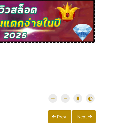
Prev
Next