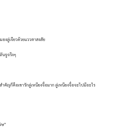
มองลู่เจียวด้วยแววตาสงสัย
ลันจูจริงๆ
็นสำคัญก็คือเขารักลู่เหนียงจื่อมาก ลู่เหนียงจื่อจะไปมีอะไร
พิษ”