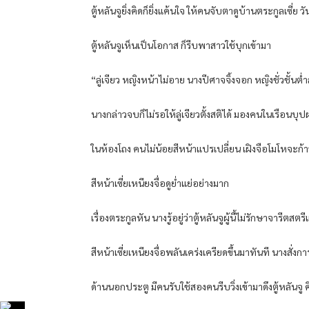
ตู้หลันจูยิ่งคิดก็ยิ่งแค้นใจ ให้คนจับตาดูบ้านตระกูลเซี
ตู้หลันจูเห็นเป็นโอกาส ก็รีบพาสาวใช้บุกเข้ามา
“ลู่เจียว หญิงหน้าไม่อาย นางปีศาจจิ้งจอก หญิงชั่วชั้นต
นางกล่าวจบก็ไม่รอให้ลู่เจียวตั้งสติได้ มองคนในเรือนบุ
ในห้องโถง คนไม่น้อยสีหน้าแปรเปลี่ยน เฝิงจือโมโหจะก้าวเ
สีหน้าเซี่ยเหนียงจื่อดูย่ำแย่อย่างมาก
เรื่องตระกูลหัน นางรู้อยู่ว่าตู้หลันจูผู้นี้ไม่รักษาจา
สีหน้าเซี่ยเหนียงจื่อพลันเคร่งเครียดขึ้นมาทันที นางสั่
ด้านนอกประตู มีคนรับใช้สองคนรีบวิ่งเข้ามาดึงตู้หลัน