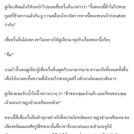
ลู่เจียวคิดแล้วก็หันหน้าไปมองเซี่ยอวิ๋นจิ่น กล่าวว่า “งั้นตอนนี้ข้าไม่ไปตระ
กูลสวี่ชั่วคราวแล้วกัน ดู การเคลื่อนไหวจัดการทางนี้ของพวกเจ้าก่อนค่อย
ว่ากัน”
เซี่ยอวิ๋นจิ่นโล่งอก เขาไม่อยากให้ลู่เจียวมายุ่งกับเรื่องพวกนี้จริงๆ
“อืม”
บนเก้าอี้นอนลู่เจียวรู้เซี่ยอวิ๋นจิ่นพูดกับนางมากมาย ความจริงทั้งหมดทั้งสิ้น
เพื่อให้นางละทิ้งความตั้งใจจะไปตระกูลสวี่ กลัวนางโดนลอบสังหาร
ลู่เจียวยอมรับน้ำใจนี้ กล่าวเบาๆ ว่า “ข้าขอบคุณเจ้าแล้ว และก็ขอขอบคุณ
เจ้าแทนราษฎรอำเภอชิงเหอด้วย”
ตอนนี้ที่เซี่ยอวิ๋นจิ่นทำทุกอย่างก็เพื่อประโยชน์ของราษฎรอำเภอชิงเหอ ขอ
เพียงขจัดแมลงศัตรูพืชพวกนั้นทิ้ง เขาจึงจะกล่อมนายอำเภอหูให้