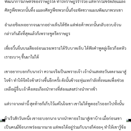
พัฒนาการเกษตรของราษฎรได้ ทำให้ราษฎรร่ำรวย แต่หากไม่ขจัดภัยแมลง
ศัตรูพืชพวกนั้นทิ้ง แมลงศัตรูพืชพวกนั้นก็จะขัดขวางแผนพัฒนาพวกเขา
อำเภอชิงเหอยากจนมากอย่างเห็นได้ชัด แต่พ่อค้าพวกนั้นกลับอวบอ้วน
กล่าวกันถึงที่สุดแล้วก็เพราะขูดรีดราษฎร
เซี่ยอวิ๋นจิ่นบนเตียงอ่อนแรงเพราะได้รับบาดเจ็บ ได้ฟังคำพูดลู่เจียวก็อดหัว
เราะเบาๆ ขึ้นมาไม่ได้
เขาอยากบอกกับนางว่า ความจริงเป็นเพราะเจ้า เจ้านำแสงตะวันงดงามมาสู่
ใจข้า ทำให้จิตใจข้าสว่างขึ้นอีกครั้ง ดังนั้นข้าจะทุ่มเทกำลังทั้งหมดเพื่อช่วย
เหลือผู้อื่น เจ้าคือตะเกียงนำทางที่ส่องแสงสว่างนำทางข้า
แต่วาจาเหล่านี้ สุดท้ายก็เก็บไว้แค่ในใจเขา เขาไม่ได้พูดอะไรออกไปทั้งนั้น
ช้าเร็วสักวันหนึ่ง เขาจะบอกนาง นางนำพาอะไรมาสู่เขาบ้าง เมื่อก่อนเขา
เป็นคนมีข้อบกพร่องมากมาย แต่พอได้อยู่ร่วมกับนางก็ค่อยๆ ทำให้เขารู้ข้อ