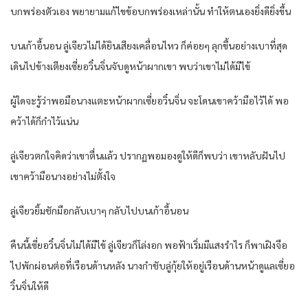
บกพร่องตัวเอง พยายามแก้ไขข้อบกพร่องเหล่านั้น ทำให้ตนเองยิ่งดียิ่งขึ้น
บนเก้าอี้นอน ลู่เจียวไม่ได้ยินเสียงเคลื่อนไหว ก็ค่อยๆ ลุกขึ้นอย่างเบาที่สุด
เดินไปข้างเตียงเซี่ยอวิ๋นจิ่นจับดูหน้าผากเขา พบว่าเขาไม่ได้มีไข้
ผู้ใดจะรู้ว่าพอมือนางแตะหน้าผากเซี่ยอวิ๋นจิ่น จะโดนเขาคว้ามือไว้ได้ พอ
คว้าได้ก็กำไว้แน่น
ลู่เจียวตกใจคิดว่าเขาตื่นแล้ว ปรากฏพอมองดูให้ดีก็พบว่า เขาหลับฝันไป
เขาคว้ามือนางอย่างไม่ตั้งใจ
ลู่เจียวยิ้มชักมือกลับเบาๆ กลับไปบนเก้าอี้นอน
คืนนี้เซี่ยอวิ๋นจิ่นไม่ได้มีไข้ ลู่เจียวก็โล่งอก พอฟ้าเริ่มมีแสงรำไร ก็พาเฝิงจือ
ไปพักผ่อนต่อที่เรือนด้านหลัง นางกำชับลู่กุ้ยให้อยู่เรือนด้านหน้าดูแลเซี่ยอ
วิ๋นจิ่นให้ดี