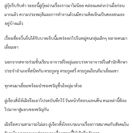
ลู่กุ้ยรีบรับคำ ระยะนี้ลู่กุ้ยผ่านเรื่องราวมาไม่น้อย คล่องแคล่วกว่าเมื่อก่อน
มากแล้ว ความประพฤติและการทำงานล้วนมีความคิดเห็นเป็นของตนเอง
อยู่บ้างแล้ว
เรื่องเซี่ยอวิ๋นจิ่นได้รับบาดเจ็บนี้แพร่ออกไปในหมู่คนกลุ่มเล็กๆ หลายคนมา
เยี่ยมเขา
นอกจากสหายร่วมชั้นเรียน อาจารย์ใหญ่และบรรดาอาจารย์ในสำนักศึกษา
ประจำอำเภอที่สนิทกัน ตระกูลหู ตระกูลสวี่ ตระกูลเถียนก็มาเยี่ยมเขา
ทุกคนมาเยี่ยมพร้อมนำของขวัญชิ้นใหญ่มาด้วย
ลู่เจียวสั่งให้เฝิงจือเอาไปจดบันทึกไว้ วันหน้าก็ตอบแทนคืน คนเหล่านี้ต้อง
ไปมาหาสู่มอบของขวัญกัน
เฝิงจือความสามารถไม่เลว ลู่เจียวตั้งใจอบรมนางเรื่องการสมาคมกับสังคมใน
วันหน้า นางวางแผนว่าจะมอบเรื่องพวกนี้ให้เฝิงจือจัดการ