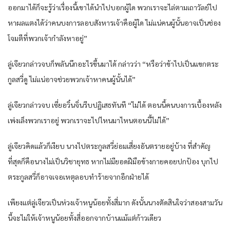
ออกมาได้ก็จะรู้ว่าเรื่องนี้เขาได้นำไปบอกผู้ใด พวกเราจะไล่ตามเถาวัลย์ไป
หาผลแตงได้ว่าคนบงการลอบสังหารเจ้าคือผู้ใด ไม่แน่คนผู้นั้นอาจเป็นช่อง
โจมตีที่พวกเจ้ากำลังหาอยู่”
ลู่เจียวกล่าวจบก็พลันนึกอะไรขึ้นมาได้ กล่าวว่า “หรือว่าข้าไปเป็นแขกตระ
กูลสวี่ดู ไม่แน่อาจช่วยพวกเจ้าหาคนผู้นั้นได้”
ลู่เจียวกล่าวจบ เซี่ยอวิ๋นจิ่นรีบปฏิเสธทันที “ไม่ได้ ตอนนี้คนบงการเบื้องหลัง
เพ่งเล็งพวกเราอยู่ พวกเราจะไปไหนมาไหนตอนนี้ไม่ได้”
ลู่เจียวคิดแล้วก็เงียบ นางไปตระกูลสวี่ย่อมเสี่ยงอันตรายอยู่บ้าง ที่สำคัญ
ที่สุดก็คือนางไม่เป็นวิชายุทธ หากไม่มียอดฝีมือข้างกายคอยปกป้อง บุกไป
ตระกูลสวี่ก็อาจเจอเหตุลอบทำร้ายจากอีกฝ่ายได้
เพียงแต่ลู่เจียวเป็นห่วงเจ้าหนูน้อยทั้งสี่มาก ดังนั้นนางตัดสินใจว่าสองสามวัน
นี้จะไม่ให้เจ้าหนูน้อยทั้งสี่ออกจากบ้านแม้แต่ก้าวเดียว