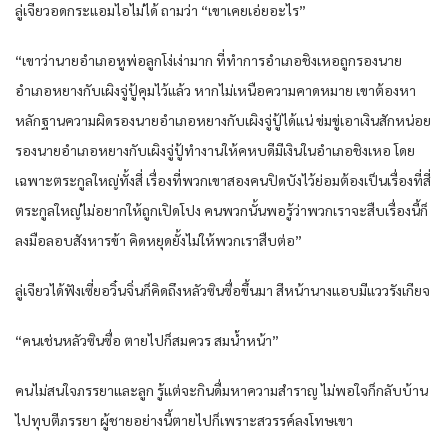
ลู่เจียวอดกระแอมไอไม่ได้ ถามว่า “เขาเคยเอ่ยอะไร”
“เขาว่านายอำเภอหูพ่อลูกโง่เง่ามาก ที่ทำการอำเภอชิงเหอถูกรองนาย
อำเภอหยางกับเผิงจู่ปู้คุมไว้แล้ว หากไม่เหนือความคาดหมาย เขาต้องหา
หลักฐานความผิดรองนายอำเภอหยางกับเผิงจู่ปู้ได้แน่ ข่มขู่เอาเงินสักหน่อย
รองนายอำเภอหยางกับเผิงจู่ปู้ทำงานให้คหบดีมีเงินในอำเภอชิงเหอ โดย
เฉพาะตระกูลใหญ่ทั้งสี่ เรื่องที่พวกเขาสองคนปิดบังไว้ย่อมต้องเป็นเรื่องที่สี่
ตระกูลใหญ่ไม่อยากให้ถูกเปิดโปง คนพวกนั้นพอรู้ว่าพวกเราจะสืบเรื่องนี้ก็
ลงมือลอบสังหารข้า คิดหยุดยั้งไม่ให้พวกเราสืบต่อ”
ลู่เจียวได้ฟังเซี่ยอวิ๋นจิ่นก็คิดถึงหลัวซินซื่อขึ้นมา สีหน้านางแอบมีแววรังเกียจ
“คนเช่นหลัวซินซื่อ ตายไปก็สมควร สมน้ำหน้า”
คนไม่สนใจภรรยาและลูก รู้แต่จะกินดื่มหาความสำราญ ไม่พอใจก็กลับบ้าน
ไปทุบตีภรรยา ผู้ชายอย่างนี้ตายไปก็เพราะสวรรค์ลงโทษเขา