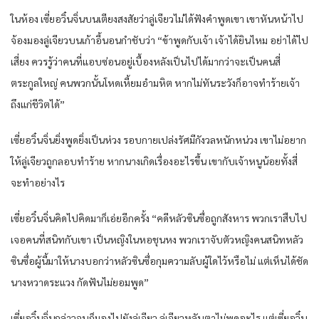
ในห้อง เซี่ยอวิ๋นจิ่นบนเตียงสงสัยว่าลู่เจียวไม่ได้ฟังคำพูดเขา เขาหันหน้าไป
จ้องมองลู่เจียวบนเก้าอี้นอนกำชับว่า “ข้าพูดกับเจ้า เจ้าได้ยินไหม อย่าได้ไป
เสี่ยง ควรรู้ว่าคนที่แอบซ่อนอยู่เบื้องหลังเป็นไปได้มากว่าจะเป็นคนสี่
ตระกูลใหญ่ คนพวกนั้นโหดเหี้ยมอำมหิต หากไม่ทันระวังก็อาจทำร้ายเจ้า
ถึงแก่ชีวิตได้”
เซี่ยอวิ๋นจิ่นยิ่งพูดยิ่งเป็นห่วง รอบกายเปล่งรัศมีกังวลหนักหน่วง เขาไม่อยาก
ให้ลู่เจียวถูกลอบทำร้าย หากนางเกิดเรื่องอะไรขึ้น เขากับเจ้าหนูน้อยทั้งสี่
จะทำอย่างไร
เซี่ยอวิ๋นจิ่นคิดไปคิดมาก็เอ่ยอีกครั้ง “คดีหลัวซินซื่อถูกสังหาร พวกเราสืบไป
เจอคนที่สนิทกับเขา เป็นหญิงในหอชุนหง พวกเราจับตัวหญิงคนสนิทหลัว
ซินซื่อผู้นี้มาให้นางบอกว่าหลัวซินซื่อกุมความลับผู้ใดไว้หรือไม่ แต่เห็นได้ชัด
นางหวาดระแวง กัดฟันไม่ยอมพูด”
เซี่ยอวิ๋นจิ่นกล่าวจบก็มองไปยังลู่เจียว ลู่เจียวหลับตาไม่พูดอะไร แต่เซี่ยอวิ๋น