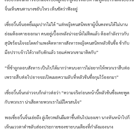
จิ่นเห็นขนตานางขยับไหว เห็นชัดว่าฟังอยู่
เซี่ยอวิ๋นจิ่นอดยิ้มมุมปากไม่ได้ “แต่หญิงคนสนิทเขาผู้นั้นคงทนได้ไม่นาน
ย่อมต้องคายออกมา คนอยู่เบื้องหลังน่าจะนั่งไม่ติดแล้ว ต้องกำลังราวกับ
สุนัขร้อนใจจะโดดกำแพงคิดหาทางสังหารหญิงคนสนิทหลัวซินซื่อ ข้ากับ
มือปราบจ้าวได้วางกับดักแล้ว รอแค่พวกเขามาติดกับ”
“ที่ข้าถูกลอบสังหาร เป็นไปได้มากว่าคนบงการไม่อยากให้พวกเราสืบต่อ
เพราะสืบต่อไปอาจจะเปิดเผยความลับที่หลัวซินซื่อกุมไว้ออกมา”
เซี่ยอวิ๋นจิ่นกล่าวจบก็กล่าวต่อว่า “ความจริงก่อนหน้านี้หลัวซินซื่อเคยพูด
กับพวกเรา น่าเสียดายพวกเราไม่มีใครสนใจ”
พอเซี่ยอวิ๋นจิ่นเอ่ยถึง ลู่เจียวพลันลืมตาขึ้นหันไปมองเขา นางหันหน้าไปก็
เห็นแววตาดำขลับส่องประกายของชายบนเตียงที่กำลังมองนาง