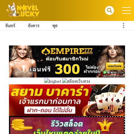
จันทร์
อังคาร
พุธ