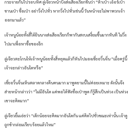
กระจายกันไปรอบทิศ ลู่เจียวหน้าบึ้งส่งเสียงเรียกขึ้นว่า “ต้าเป่า เอ้อร์เป่า
ซานเป่า ซื่อเป่า อย่าวิ่งไปทั่ว หากวิ่งไปทั่วเช่นนี้ วันหน้าจะไม่พาพวกเจ้า
ออกมาแล้ว”
เจ้าหนูน้อยทั้งสี่ได้ยินนางส่งเสียงเรียกก็พากันสงบเสงี่ยมขึ้นมากทันที ไม่วิ่ง
ไปมาเพื่อหาซื้อของอีก
ลู่เจียวตะโกนให้เจ้าหนูน้อยทั้งสี่หยุดแล้วก็หันไปมองเซี่ยอวิ๋นจิ่น “เมื่อครู่นี้
เจ้าจะกล่าวอันใดหรือ”
เซี่ยอวิ๋นจิ่นเห็นตลาดกลางคืนคนมาก มาพูดยามนี้ไม่ค่อยเหมาะ ดังนั้นจึง
ส่ายหน้ากล่าวว่า “ไม่มีอันใด แค่พอได้ฟังซื่อเป่าพูด ก็รู้สึกเป็นห่วง เป็นห่วง
เขาจะคิดมาก”
ลู่เจียวยิ้มเอ่ยว่า “เด็กน้อยจะคิดมากอันใดกัน แค่คิดไปชั่วขณะเท่านั้น เจ้าดู
ถูกข้ากล่อมเรียบร้อยแล้วไหม”