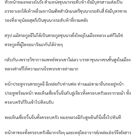
หัวหน้าหมอหลวงในวัง ตำแหน่งขุนนางระดับห้า ยังมีบุตรสาวแต่งเป็น
ภรรยาเอกใต้เท้าหลิ่วมหาบัณฑิตสำนักมนตรีขุนนางระดับสี่ ยังมีบุตรชาย
รองที่อายุน้อยสุดก็เป็นขุนนางระดับห้าที่กรมคลัง
สรุป แม้ตระกูลฉีไม่ได้เป็นตระกูลขุนนางยิ่งใหญ่ในเมืองหลวง แต่ก็ไม่ใช่
ตระกูลที่ผู้ใดจะมารังแกกันได้ง่ายๆ
กลับกัน เพราะวิชาการแพทย์พวกเขาไม่เลว บรรดาขุนนางชนชั้นสูงในเมือง
หลวงต่างก็ให้ความเกรงใจพวกเขาอย่างมาก
หน้าประตูจวนตระกูลฉี ฉีเหล่ยกับท่านพ่อ ท่านแม่เขามายืนรออยู่หน้า
ประตูพร้อมหน้า พอเห็นเซี่ยอวิ๋นจิ่นกับลู่เจียวทั้งครอบครัวลงจากรถม้า ทั้ง
ครอบครัวก็รีบเข้าไปต้อนรับ
พอเห็นเซี่ยอวิ๋นจิ่นทั้งครอบครัว หมอหลวงฉีกับฮูหยินก็นิ่งอึ้งไปทันที
หน้าตาของทั้งครอบครัวดีมากจริงๆ และเหตุใดอาจารย์เหล่ยเอ๋อร์จึงยังสาว