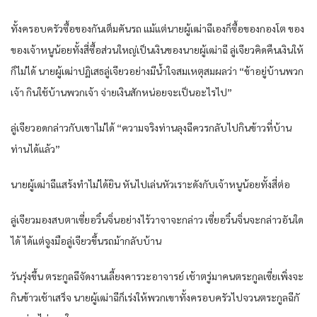
ทั้งครอบครัวซื้อของกันเต็มคันรถ แม้แต่นายผู้เฒ่าฉีเองก็ซื้อของกองโต ของ
ของเจ้าหนูน้อยทั้งสี่ซื้อส่วนใหญ่เป็นเงินของนายผู้เฒ่าฉี ลู่เจียวคิดคืนเงินให้
ก็ไม่ได้ นายผู้เฒ่าปฏิเสธลู่เจียวอย่างมีน้ำใจสมเหตุสมผลว่า “ข้าอยู่บ้านพวก
เจ้า กินใช้บ้านพวกเจ้า จ่ายเงินสักหน่อยจะเป็นอะไรไป”
ลู่เจียวอดกล่าวกับเขาไม่ได้ “ความจริงท่านลุงฉีควรกลับไปกินข้าวที่บ้าน
ท่านได้แล้ว”
นายผู้เฒ่าฉีแสร้งทำไม่ได้ยิน หันไปเล่นหัวเราะดังกับเจ้าหนูน้อยทั้งสี่ต่อ
ลู่เจียวมองสบตาเซี่ยอวิ๋นจิ่นอย่างไร้วาจาจะกล่าว เซี่ยอวิ๋นจิ่นจะกล่าวอันใด
ได้ ได้แต่จูงมือลู่เจียวขึ้นรถม้ากลับบ้าน
วันรุ่งขึ้น ตระกูลฉีจัดงานเลี้ยงคารวะอาจารย์ เช้าตรู่มาคนตระกูลเซี่ยเพิ่งจะ
กินข้าวเช้าเสร็จ นายผู้เฒ่าฉีก็เร่งให้พวกเขาทั้งครอบครัวไปจวนตระกูลฉีกั