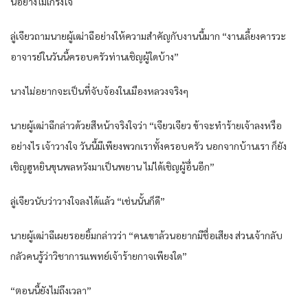
นอย่างไม่เกรงใจ
ลู่เจียวถามนายผู้เฒ่าฉีอย่างให้ความสำคัญกับงานนี้มาก “งานเลี้ยงคารวะ
อาจารย์ในวันนี้ครอบครัวท่านเชิญผู้ใดบ้าง”
นางไม่อยากจะเป็นที่จับจ้องในเมืองหลวงจริงๆ
นายผู้เฒ่าฉีกล่าวด้วยสีหน้าจริงใจว่า “เจียวเจียว ข้าจะทำร้ายเจ้าลงหรือ
อย่างไร เจ้าวางใจ วันนี้มีเพียงพวกเราทั้งครอบครัว นอกจากบ้านเรา ก็ยัง
เชิญฮูหยินขุนพลหวังมาเป็นพยาน ไม่ได้เชิญผู้อื่นอีก”
ลู่เจียวนับว่าวางใจลงได้แล้ว “เช่นนั้นก็ดี”
นายผู้เฒ่าฉีเผยรอยยิ้มกล่าวว่า “คนเขาล้วนอยากมีชื่อเสียง ส่วนเจ้ากลับ
กลัวคนรู้ว่าวิชาการแพทย์เจ้าร้ายกาจเพียงใด”
“ตอนนี้ยังไม่ถึงเวลา”