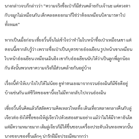
นางกล่าวจบก็กล่าวว่า “ความจริงซื่อเป่าก็มีส่วนคล้ายกับเจ้านะ แค่ดวงตา
กับจมูกไม่เหมือนกัน เด็กคลอดออกมาก็ใช่ว่าต้องเหมือนบิดามารดาไป
ทั้งหมด”
หากเป็นเมื่อก่อน เซี่ยอวิ๋นจิ่นไม่เข้าใจว่าทำไมใบหน้าซื่อเป่าเหมือนเขา แต่
ตอนนี้เขากลับรู้ว่า เพราะซื่อเป่าเป็นบุตรชายอ๋องเยียน รูปหน้าเขาเหมือน
ใบหน้าอ๋องเยียน เหมือนเฉินอิง เขากับอ๋องเยียนนับได้ว่าเป็นลูกพี่ลูกน้อง
กัน ดังนั้นพวกเขาความจริงก็มีส่วนคล้ายกันอยู่บ้าง
เรื่องนี้ทำให้เบาใจไปได้ไม่น้อย ดูท่าตนเองมาจากจวนอ๋องฉินก็มีข้อดีอยู่
บ้างเช่นกัน แต่ชีวิตของเขานี้จะไม่มีทางกลับไปจวนอ๋องฉิน
เซี่ยอวิ๋นจิ่นคิดแล้วก็สลัดความคิดเหลวไหลทิ้ง เดินเที่ยวตลาดกลางคืนกับลู่
เจียวต่อ ยังได้ซื้อของให้ลู่เจียวไปด้วยสองสามอย่าง แม้ว่าไม่ได้มีราคาอันใด
แต่มีความหมายมาก เดิมลู่เจียวก็มิได้ชื่นชอบเครื่องประดับเงินทองพวกนั้น
นางชอบของชิ้นเล็กๆ น่ารักฝีมือประณีตมากกว่า