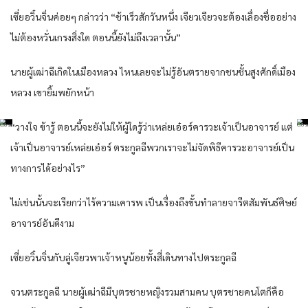
เซี่ยอวิ๋นจิ่นค่อยๆ กล่าวว่า “ช้าเร็วสักวันหนึ่ง เจียวเจียวจะต้องเลื่องชื่ออย่าง
ไม่ต้องหวั่นเกรงสิ่งใด ตอนนี้ยังไม่ถึงเวลานั้น”
นายผู้เฒ่าฉีเกิดในเมืองหลวง ไหนเลยจะไม่รู้อันตรายจากชนชั้นสูงศักดิ์เมือง
หลวง เขายิ้มพยักหน้า
“วางใจ ข้ารู้ ตอนนี้จะยังไม่ให้ผู้ใดรู้ว่าเหล่ยเอ๋อร์คารวะเจ้าเป็นอาจารย์ แต่
เจ้าเป็นอาจารย์เหล่ยเอ๋อร์ ตระกูลฉีพวกเราจะไม่จัดพิธีคารวะอาจารย์เป็น
ทางการได้อย่างไร”
ไม่เช่นนั้นจะเรียกว่าไร้ความเคารพ เป็นเรื่องถึงขั้นทำลายจารีตสัมพันธ์ศิษย์
อาจารย์อันดีงาม
เซี่ยอวิ๋นจิ่นกับลู่เจียวพาเจ้าหนูน้อยทั้งสี่เดินทางไปตระกูลฉี
จวนตระกูลฉี นายผู้เฒ่าฉีมีบุตรชายหญิงรวมสามคน บุตรชายคนโตก็คือ