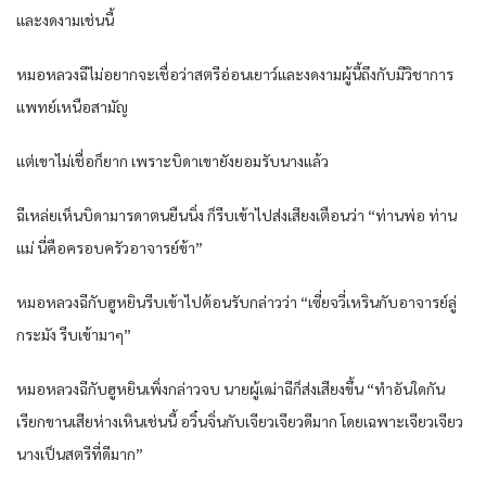
และงดงามเช่นนี้
หมอหลวงฉีไม่อยากจะเชื่อว่าสตรีอ่อนเยาว์และงดงามผู้นี้ถึงกับมีวิชาการ
แพทย์เหนือสามัญ
แต่เขาไม่เชื่อก็ยาก เพราะบิดาเขายังยอมรับนางแล้ว
ฉีเหล่ยเห็นบิดามารดาตนยืนนิ่ง ก็รีบเข้าไปส่งเสียงเตือนว่า “ท่านพ่อ ท่าน
แม่ นี่คือครอบครัวอาจารย์ข้า”
หมอหลวงฉีกับฮูหยินรีบเข้าไปต้อนรับกล่าวว่า “เซี่ยจวี่เหรินกับอาจารย์ลู่
กระมัง รีบเข้ามาๆ”
หมอหลวงฉีกับฮูหยินเพิ่งกล่าวจบ นายผู้เฒ่าฉีก็ส่งเสียงขึ้น “ทำอันใดกัน
เรียกขานเสียห่างเหินเช่นนี้ อวิ๋นจิ่นกับเจียวเจียวดีมาก โดยเฉพาะเจียวเจียว
นางเป็นสตรีที่ดีมาก”