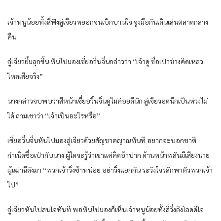
เจ้าหนูน้อยทั้งสี่ฟังลู่เจียวหยอกจนเบิกบานใจ จูงมือกันเดินเล่นตลาดกลาง
คืน
ลู่เจียวยิ้มลุกขึ้น หันไปมองเซี่ยอวิ๋นจิ่นกล่าวว่า “เจ้าดู ซื่อเป่าช่างคิดเหลว
ไหลเสียจริง”
นางกล่าวจบพบว่าสีหน้าเซี่ยอวิ๋นจิ่นดูไม่ค่อยดีนัก ลู่เจียวอดนึกเป็นห่วงไม่
ได้ ถามเขาว่า “เจ้าเป็นอะไรหรือ”
เซี่ยอวิ๋นจิ่นหันไปมองลู่เจียวด้วยสัญชาตญาณทันที อยากจะบอกชาติ
กำเนิดชื่อเป่ากับนาง ผู้ใดจะรู้ว่าเขาแค่คิดอ้าปาก ด้านหน้าพลันมีเสียงนาย
ผู้เฒ่าฉีดังมา “พวกเจ้าวิ่งช้าหน่อย อย่าวิ่งแยกกัน ระวังโจรลักพาตัวพวกเจ้า
ไป”
ลู่เจียวหันไปสนใจทันที พอหันไปมองก็เห็นเจ้าหนูน้อยทั้งสี่วิ่งลิงโลดดีใจ