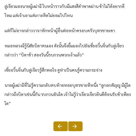
ลู่เจียวมองนายผู้เฒ่าฉี ใบหน้าราวกับมีแสงสีดำพาดผ่าน ข้าไม่ได้อยากดี
ไหม แต่เจ้าเอาแต่เกาะติดไม่ยอมไปไหน
แต่ก็ไม่อาจกล่าววาจาหักหน้าผู้อื่นต่อหน้าครอบครัวบุตรชายเขา
หมอหลวงฉีรู้นิสัยบิดาตนเอง ดังนั้นจึงยิ้มมองไปยังเซี่ยอวิ๋นจิ่นกับลู่เจียว
กล่าวว่า “บิดาข้า สองวันนี้รบกวนพวกเจ้าแล้ว”
เซี่ยอวิ๋นจิ่นกับลู่เจียวรู้สึกพอใจ ดูท่าเป็นคนรู้ความกระจ่าง
นายผู้เฒ่าฉีที่ไม่รู้ความกลับตบท้ายทอยบุตรชายทีหนึ่ง “ลูกอกตัญญู มีผู้ใด
กล่าวถึงบิดาเช่นนี้กัน รบกวนอันใด เจ้าไม่รู้ว่าเจียวเจียวยินดีต้อนรับข้าเพียง
ใด”