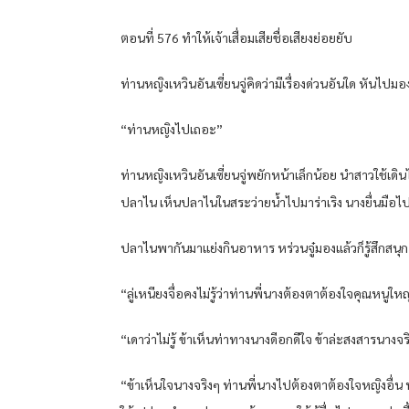
ตอนที่ 576 ทำให้เจ้าเสื่อมเสียชื่อเสียงย่อยยับ
ท่านหญิงเหวินอันเซี่ยนจู่คิดว่ามีเรื่องด่วนอันใด หันไปมอง
“ท่านหญิงไปเถอะ”
ท่านหญิงเหวินอันเซี่ยนจู่พยักหน้าเล็กน้อย นำสาวใช้เดิน
ปลาไน เห็นปลาไนในสระว่ายน้ำไปมาร่าเริง นางยื่นม
ปลาไนพากันมาแย่งกินอาหาร หร่วนจู๋มองแล้วก็รู้สึกสนุ
“ลู่เหนียงจื่อคงไม่รู้ว่าท่านพี่นางต้องตาต้องใจคุณหนูให
“เดาว่าไม่รู้ ข้าเห็นท่าทางนางดีอกดีใจ ข้าล่ะสงสารนางจ
“ข้าเห็นใจนางจริงๆ ท่านพี่นางไปต้องตาต้องใจหญิงอื่น น