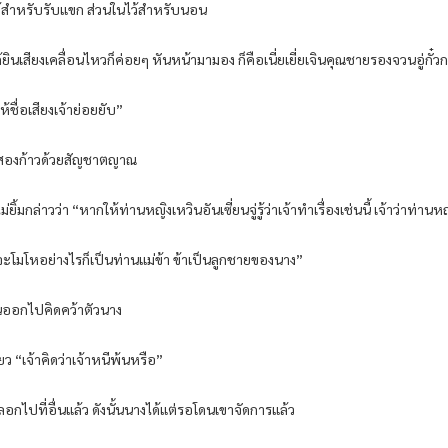
สำหรับรับแขก ส่วนในไว้สำหรับนอน
ยินเสียงเคลื่อนไหวก็ค่อยๆ หันหน้ามามอง ก็คือเนี่ยเยี่ยเจินคุณชายรองจวนอู่กั๋วกงท
ำให้ชื่อเสียงเจ้าย่อยยับ”
ังสองก้าวด้วยสัญชาตญาณ
ม่ยิ้มกล่าวว่า “หากให้ท่านหญิงเหวินอันเซี่ยนจู่รู้ว่าเจ้าทำเรื่องเช่นนี้ เจ้าว่าท่า
 นางจะโมโหอย่างไรก็เป็นท่านแม่ข้า ข้าเป็นลูกชายของนาง”
นแขนออกไปคิดคว้าตัวนาง
้ยว “เจ้าคิดว่าเจ้าหนีพ้นหรือ”
ลอกไปที่อื่นแล้ว ดังนั้นนางได้แต่รอโดนเขาจัดการแล้ว