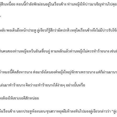
้สึกเหนื่อย ตอนนี้กำลังพักผ่อนอยู่ในเรือนข้าง ท่านหญิงให้บ่าวมาเชิญท่านไปคุยส
”
 พอเดินถึงหน้าประตู ลู่เจียวก็รู้สึกว่าผิดปกติ เหตุใดเรือนข้างจึงไม่มีบ่าวรั
้เป็นคนของท่านหญิงเหวินอันเซี่ยนจู่ ตามหลักแล้วท่านหญิงไม่ควรทำร้ายนาง เช่นนั้
ง เจ้าหมอนี้คิดสังหารนาง ต่อมายังโดนองค์หญิงใหญ่หักขาเพราะนาง แต่ก็ผ่านมาน
นแล่นมาทำร้ายนาง คิดว่าจะทำร้ายนางได้ง่ายๆ อย่างนั้นหรือ
า คงต้องให้เขาเจอดีสักหน่อย
ปถึงเรือนข้าง นอกประตูห้องนอน ชุนฮวาหยุดฝีเท้าลงหันไปมองลู่เจียวกล่าวว่า “ลู่เ