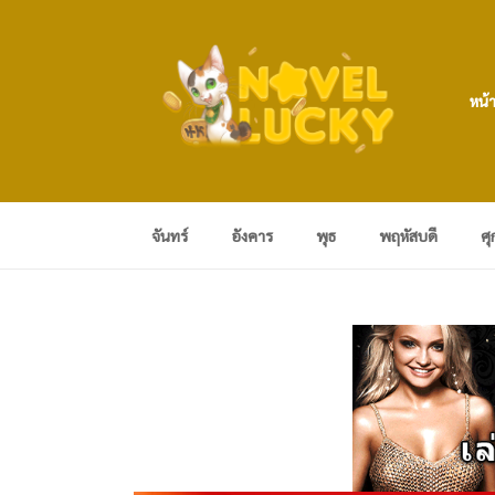
หน้
จันทร์
อังคาร
พุธ
พฤหัสบดี
ศุ