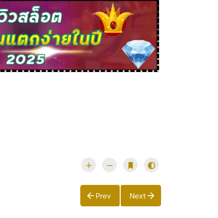
Prev
Next