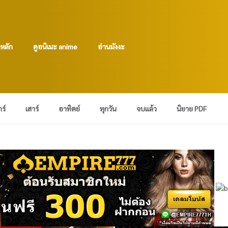
าหลัก
ดูอนิเมะ anime
อ่านมังงะ
กร์
เสาร์
อาทิตย์
ทุกวัน
จบแล้ว
นิยาย PDF