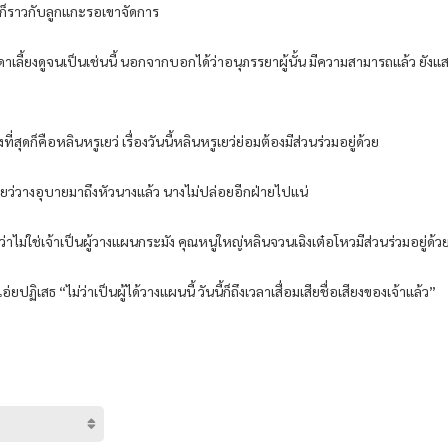
่เจียวก็ราวกับลูกแกะรอเขาจัดการ
าบิดาเลี้ยงดูจนเป็นเช่นนี้ นอกจากบอกได้ว่าอนุภรรยาผู้นั้น มีความสามารถแล้ว ยังแสด
ุดก็คือหลินหรูเยว่ เรื่องวันนี้หลินหรูเยว่ย่อมต้องมีส่วนร่วมอยู่ด้วย
ูเยว่วางอุบายมาถึงหัวนางแล้ว นางไม่ปล่อยอีกฝ่ายไปแน่
เกรงว่าไม่ใช่เจ้าเป็นผู้วางแผนกระมัง คุณหนูใหญ่หลินจวนเฉิงเต๋อโหวมีส่วนร่วมอยู่
อ่ยปฏิเสธ “ไม่ว่าเป็นผู้ได้วางแผนนี้ วันนี้ก็ถึงเวลาเสื่อมเสียชื่อเสียงของเจ้าแล้ว”