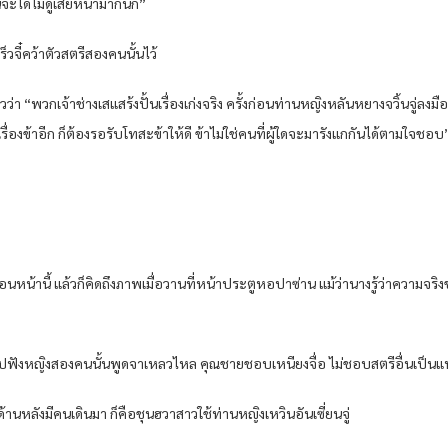
จะได้ไม่ดูเสียหน้ามากนัก”
วจี๋คว้าตัวสตรีสองคนนั้นไว้
ล่าวว่า “พวกเจ้าช่างเสแสร้งปั้นเรื่องเก่งจริง ครั้งก่อนท่านหญิงหลันหยางจวิ้นจู่
องข้าอีก ก็ต้องรอรับโทสะข้าให้ดี ข้าไม่ใช่คนที่ผู้ใดจะมารังแกกันได้ตามใจชอบ
น้านี้ แล้วก็คิดถึงภาพเมื่อวานที่หน้าประตูหอปาซ่าน แม้ว่านางรู้ว่าความจริงของเรื
่าไปฟังหญิงสองคนนั้นพูดจาเหลวไหล คุณชายชอบเหนียงจื่อ ไม่ชอบสตรีอื่นเป็นแน่
านหลังมีคนเดินมา ก็คือชุนฮวาสาวใช้ท่านหญิงเหวินอันเซี่ยนจู่