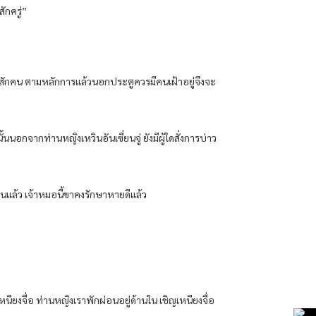
ักครู่”
บใช้สักคน ตามหลักการแล้วนอกประตูควรมีคนเฝ้าอยู่จึงจะ
นนอกจากท่านหญิงเหวินอันเซี่ยนจู่ ยังมีผู้ใดสั่งการบ่าว
านแล้ว เจ้าหมอนี้ขาคงรักษาหายดีแล้ว
หนียงจื่อ ท่านหญิงเราพักผ่อนอยู่ด้านใน เชิญเหนียงจื่อ