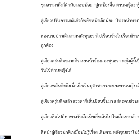
ชุนฮวามาถึงก็คำนับนอบน้อม “ลู่เหนียงจื่อ ท่านหญิงเรารู
ลู่เจียวปรับอารมณ์แล้วก็พยักหน้าเล็กน้อย “โปรดนำทาง
สองนายบ่าวเดินตามหลังชุนฮวาไปเรือนข้างในเรือนด้านหลัง
ถูกต้อง
ลู่เจียวครุ่นคิดขมวดคิ้ว เงยหน้าจ้องมองชุนฮวา หญิงผู้นี
รับใช้ท่านหญิงได้
ลู่เจียวพลันคิดถึงเนี่ยเยี่ยเจินบุตรชายรองของท่านหญิ
ลู่เจียวครุ่นคิดแล้ว แววตาก็เย็นเยียบขึ้นมา แต่ละคนล้ว
ลู่เจียวคิดไปก็หาทางรับมือเนี่ยเยี่ยเจินไป ในเมื่อเขากล้
สีหน้าลู่เจียวปกติเหมือนไม่รู้เรื่อง เดินตามหลังชุนฮวาไ