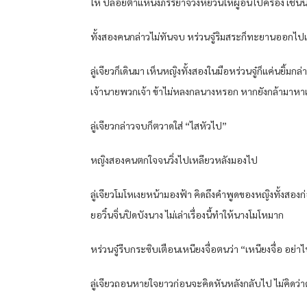
ให้ ปล่อยตำแหน่งภรรยาจ้วงหยวนให้ผู้อื่นไปครอง เช่นนี้
ทั้งสองคนกล่าวไม่ทันจบ หร่วนจู๋ริมสระก็ทะยานออกไปเร็
ลู่เจียวก็เดินมา เห็นหญิงทั้งสองในมือหร่วนจู๋ก็แค่นยิ้มก
เจ้านายพวกเจ้า ข้าไม่หลงกลนางหรอก หากยังกล้ามาหาเรื่
ลู่เจียวกล่าวจบก็ตวาดใส่ “ไสหัวไป”
หญิงสองคนตกใจจนวิ่งไปเหลียวหลังมองไป
ลู่เจียวโมโหเงยหน้ามองฟ้า คิดถึงคำพูดของหญิงทั้งสองก่อนห
ยอวิ๋นจิ่นปิดบังนาง ไม่เล่าเรื่องนี้ทำให้นางโมโหมาก
หร่วนจู๋รีบกระซิบเตือนเหนียงจื่อตนว่า “เหนียงจื่อ อย
ลู่เจียวถอนหายใจยาวก่อนจะคิดหันหลังกลับไป ไม่คิดว่าด้