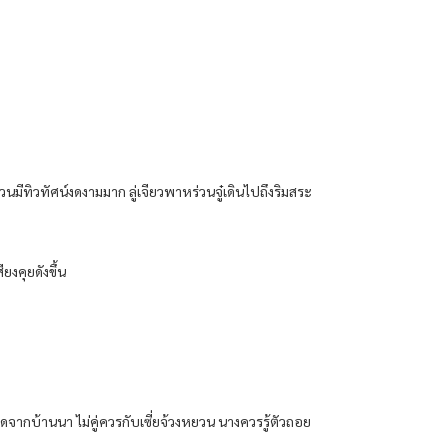
วนมีทิวทัศน์งดงามมาก ลู่เจียวพาหร่วนจู๋เดินไปถึงริมสระ
งคุยดังขึ้น
ิดจากบ้านนา ไม่คู่ควรกับเซี่ยจ้วงหยวน นางควรรู้ตัวถอย