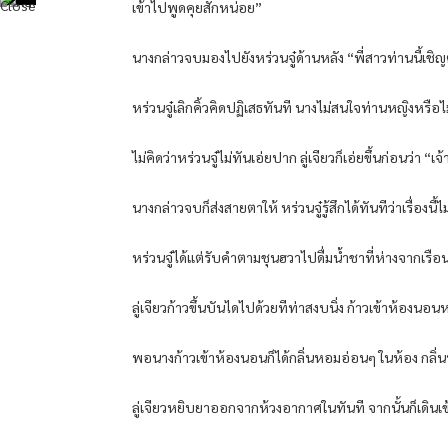
เข้าไปพูดคุยสักหน่อย”
นางกล่าวจบมองไปยังหร่วนจู๋ด้านหลัง “พี่สาวท่านนี้เชิ
หร่วนจู๋เลิกคิ้วคิดปฏิเสธทันที นางไม่สนใจท่านหญิงหรื
ไม่คิดว่าหร่วนจู๋ไม่ทันเอ่ยปาก ลู่เจียวก็เอ่ยขึ้นก่อนว่า “
นางกล่าวจบก็ส่งสายตาให้ หร่วนจู๋รู้สึกได้ทันทีว่าเรื่องนี
หร่วนจู๋ได้แต่รับคำตามชุนฮวาไปดื่มน้ำชาที่ห่างจากเรือน
ลู่เจียวก้าวขึ้นบันไดไปด้วยทีท่าสงบนิ่ง ก้าวเข้าห้องนอน
พอนางก้าวเข้าห้องนอนก็ได้กลิ่นหอมอ่อนๆ ในห้อง กลิ่น
ลู่เจียวหยิบยาออกจากห้วงอากาศในทันที จากนั้นก็เดินเ