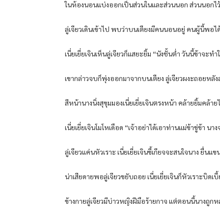
ในห้องนอนแบ่งออกเป็นส่วนในและส่วนนอก ส่วนนอกไว้
ลู่เจียวเดินเข้าไป พบว่าบนเตียงมีคนนอนอยู่ คนผู้นี้พอได้
เนี่ยเยี่ยเจินเห็นลู่เจียวก็แสยะยิ้ม “นังชั้นต่ำ วันนี้ข้าจะท
เขากล่าวจบก็พุ่งออกมาจากบนเตียง ลู่เจียวผงะถอยหล
สีหน้านางนิ่งสุขุมมองเนี่ยเยี่ยเจินตรงหน้า คล้ายยิ้มคล้ายไ
เนี่ยเยี่ยเจินโมโหเดือด “เจ้าอย่าได้เอาท่านแม่ข้าขู่ข้า
ลู่เจียวแค่นหัวเราะ เนี่ยเยี่ยเจินขี้เกียจจะสนใจนาง ยื่
น่าเสียดายพอลู่เจียวขยับถอย เนี่ยเยี่ยเจินก็หัวเราะบิดเบี
ข้างกายลู่เจียวมีบ่าวหญิงฝีมือร้ายกาจ แต่ตอนนี้นางถูกห