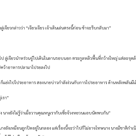
ลู่เจียวกล่าวว่า “เจียวเจียว เจ้าเดินเล่นตรงนี้ก่อน ข้าจะรีบกลับมา”
ไป ลู่เจียวนำหร่วนจู๋ไปเดินในลานรอบนอก ตระกูลหลิวพื้นที่กว้างใหญ่ แต่ละจุดล้
ือไปคว้าอาหารปลามาโปรยลงไป
ก ก็แย่งไปโปรยอาหาร สองนายบ่าวกำลังง่วนกับการโปรยอาหาร ด้านหลังพลันมีเสีย
ญ่เรา”
ริง นางยังไม่รู้ว่าเมื่อวานคุณหนูเรากับเซี่ยจ้วงหยวนแอบนัดพบกัน”
างยังเหมือนถูกปิดอยู่ในกลอง แต่เรื่องนี้จะว่าไปก็ไม่อาจโทษนาง นางมีชาติกำเน