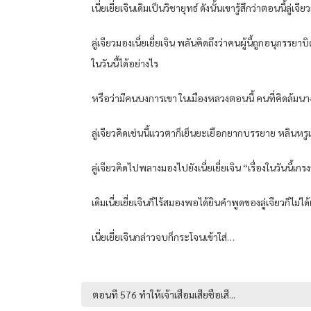
เนี่ยเยี่ยเจินเดิมเป็นวิชายุทธ์ ดังนั้นเขารู้สึกว่าตอนนี้ลู
ลู่เจียวมองเนี่ยเยี่ยเจิน พลันคิดถึงว่าคนผู้นี้ถูกอนุภรรย
ในวันนี้ได้อย่างไร
หรือว่ามีคนบงการเขา ในเมืองหลวงตอนนี้ คนที่คิดล้มนางที่ส
ลู่เจียวคิดเช่นนี้แววตาก็เย็นยะเยือกยากบรรยาย หลินหร
ลู่เจียวคิดไปพลางมองไปยังเนี่ยเยี่ยเจิน “เรื่องในวันนี้
เดิมเนี่ยเยี่ยเจินก็ไร้สมองพอได้ยินคำพูดของลู่เจียวก็ไม่ได้เ
เนี่ยเยี่ยเจินกล่าวจบก็กระโจนเข้าใส่…