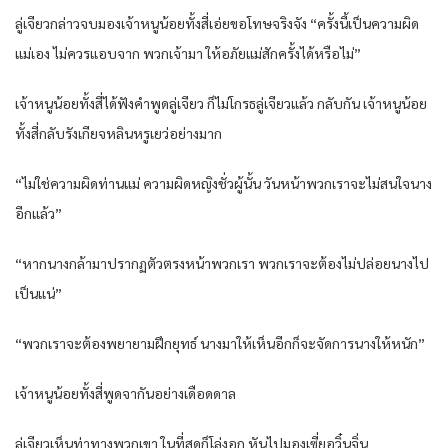
ลู่เจียวกล่าวจบมองเจ้าหนูน้อยทั้งสี่เอ่ยขอโทษจริงจัง “ครั้งนี้เป็นความผิด
แม่เอง ไม่ควรแอบจาก พวกเจ้ามา ให้อภัยแม่สักครั้งได้หรือไม่”
เจ้าหนูน้อยทั้งสี่ได้ฟังคำพูดลู่เจียว ก็ไม่โกรธลู่เจียวแล้ว กลับกัน เจ้าหนูน้อย
ทั้งสี่กลับรังเกียจหลินหรูเยว่อย่างมาก
“ไม่ใช่ความผิดท่านแม่ ความผิดหญิงชั่วผู้นั้น วันหน้าพวกเราจะไม่สนใจนาง
อีกแล้ว”
“หากนางกล้ามาปรากฏตัวตรงหน้าพวกเรา พวกเราจะต้องไม่ปล่อยนางไป
เป็นแน่”
“พวกเราจะต้องพยายามฝึกยุทธ์ นางมาให้เห็นอีกก็จะจัดการนางให้หนัก”
เจ้าหนูน้อยทั้งสี่พูดจากันอย่างเดือดดาล
ลู่เจียวเห็นท่าทางพวกเขา ในที่สุดก็โล่งอก หันไปมองเซี่ยอวิ๋นจิ่น