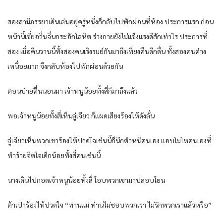
สองสามีภรรยาเดินเล่นอยู่ครู่หนึ่งก็กลับไปพักผ่อนที่ห้อง ประการแรก ก่อน
หน้านี้เซี่ยอวิ๋นจิ่นกระอักโลหิต ร่างกายยังไม่แข็งแรงดีสักเท่าไร ประการที่
สอง เมื่อคืนวานนี้ทั้งสองคนเริงรมย์กันมาถึงเที่ยงคืนดึกดื่น ทั้งสองคนต่าง
เหนื่อยมาก จึงกลับห้องไปพักผ่อนด้วยกัน
ตอนบ่ายตื่นนอนมา เจ้าหนูน้อยทั้งสี่ก็มาถึงแล้ว
พอเจ้าหนูน้อยทั้งสี่เห็นลู่เจียว ก็แผดเสียงร้องไห้ดังลั่น
ลู่เจียวเห็นพวกเขาร้องไห้ปวดใจเช่นนี้ก็นึกตำหนิตนเอง แอบโมโหตนเองที่
ทำร้ายจิตใจเด็กน้อยทั้งสี่คนเช่นนี้
นางเดินไปกอดเจ้าหนูน้อยทั้งสี่ โอบพวกเขามาปลอบโยน
ต้าเป่าร้องไห้ปวดใจ “ท่านแม่ ท่านไม่ชอบพวกเรา ไม่รักพวกเราแล้วหรือ”