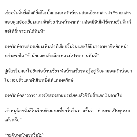
เซี่ยอวิ๋นจิ่นยิ่งคิดก็ยิ่งดีใจ ยิ้มมององครักษ์จวนอ๋องเยียน กล่าวว่า “ช่วยกล่าว
ขอบคุณอ๋องเยียนแทนข้าด้วย วันหน้าหากท่านอ๋องมีอันใดใช้งานอวิ๋นจิ่น ก็
ขอให้สั่งการมาได้ทันที”
องครักษ์จวนอ๋องเยียนเห็นท่าทีเซี่ยอวิ๋นจิ่น และได้ยินวาจาเขาก็พยักหน้า
อย่างพอใจ “ข้าน้อยจะกลับเมืองหลวงไปรายงานทันที”
ลู่เจียวรีบมองไปยังพ่อบ้านเซียว พ่อบ้านเซียวพอรู้อยู่ รีบตามองครักษ์ออก
ไป มอบตั๋วแลกเงินใบหนึ่งให้แก่องครักษ์
องครักษ์กล่าววาจาเกรงใจสองสามประโยคแล้วก็รับตั๋วแลกเงินจากไป
เจ้าหนูน้อยทั้งสี่ในเรือนข้างมองเซี่ยอวิ๋นจิ่น ถามขึ้นว่า “ท่านพ่อเป็นขุนนาง
แล้วหรือ”
“ระดับหกใหญ่หรือไม่”