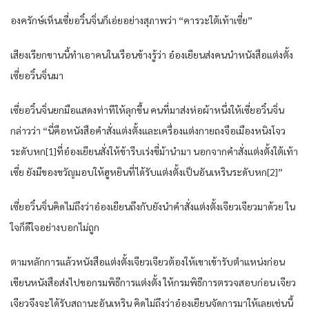
องครักษ์เห็นเซี่ยอวิ๋นจิ่นก็เอ่ยอย่างสุภาพว่า “คารวะใต้เท้าเซี่ย”
เสียงเรียกขานนี้ทำเอาคนในเรือนข้างรู้ว่า อ๋องเยียนส่งคนนำหนังสือแต่งตั้ง
เซี่ยอวิ๋นจิ่นมา
เซี่ยอวิ๋นจิ่นยกมือแสดงท่าทีให้ลุกขึ้น คนที่มาส่งห่อผ้าหนึ่งให้เซี่ยอวิ๋นจิ่น
กล่าวว่า “นี่คือหนังสือคำสั่งแต่งตั้งและเครื่องแต่งกายถงจือเมืองหนิงโจว
ระดับหก[1]ที่อ๋องเยียนสั่งให้ข้ารีบเร่งขี่ม้านำมา นอกจากคำสั่งแต่งตั้งใต้เท้า
เซี่ย ยังมีของขวัญมอบให้ฮูหยินที่ได้รับแต่งตั้งเป็นอันเหรินระดับหก[2]”
เซี่ยอวิ๋นจิ่นคิดไม่ถึงว่าอ๋องเยียนถึงกับยังนำคำสั่งแต่งตั้งเจียวเจียวมาด้วย ใน
ใจก็ดีใจอย่างบอกไม่ถูก
ตามหลักการแล้วหนังสือแต่งตั้งเจียวเจียวต้องให้เขาเข้ารับตำแหน่งก่อน
เขียนหนังสือส่งไปขอกรมพิธีการแต่งตั้ง ให้กรมพิธีการตรวจสอบก่อน เจียว
เจียวจึงจะได้รับสถานะอันเหริน คิดไม่ถึงว่าอ๋องเยียนจัดการมาให้เลยเช่นนี้