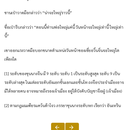
ซานเป่าวาดมือกล่าวว่า “น่าจะใหญ่ราวนี้”
ซื่อเป่ารีบกล่าวว่า “ตอนนี้ท่านพ่อใหญ่แค่นี้ วันหน้าจะใหญ่เท่านี้ ใหญ่เท่า
นี้”
เขาออกแรงวาดมือบอกขนาดตำแหน่งวันหน้าของเซี่ยอวิ๋นจิ่นจะใหญ่โต
เพียงใด
[1] ระดับของขุนนางจีน มี 9 ระดับ ระดับ 1 เป็นระดับสูงสุด ระดับ 9 เป็น
ระดับล่างสุด ในแต่ละระดับยังแยกชั้นเอกและชั้นโท ถงจือประจำเมืองอาจ
มีได้หลายคน อาจหมายถึงรองเจ้าเมือง อยู่ใต้บังคับบัญชาจือฝู่ (เจ้าเมือง)
[2] ตามกฎมณเฑียรแคว้นต้าโจว ภรรยาขุนนางระดับหก เรียกว่า อันเหริน