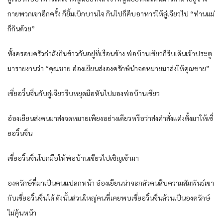
กายพวกเขาอีกครั้ง ก็ยิ้มเบิกบานใจ กินไปก็คีบอาหารให้ลู่เจียวไป “ท่านแม่
ก็กินด้วย”
ทั้งครอบครัวกำลังกินข้าวกันอยู่ที่เรือนข้าง พ่อบ้านเซียวก็รีบเดินเข้าประตู
มารายงานว่า “คุณชาย อ๋องเยียนส่งองครักษ์นำจดหมายมาส่งให้คุณชาย”
เซี่ยอวิ๋นจิ่นกับลู่เจียวรีบหยุดมือหันไปมองพ่อบ้านเซียว
อ๋องเยียนส่งคนมาส่งจดหมายเพียงอย่างเดียวหรือว่าส่งคำสั่งแต่งตั้งมาให้เซี่
ยอวิ๋นจิ่น
เซี่ยอวิ๋นจิ่นโบกมือให้พ่อบ้านเซียวไปเชิญเข้ามา
องครักษ์ที่มาเป็นคนแปลกหน้า อ๋องเยียนน่าจะกลัวคนสืบความสัมพันธ์เขา
กับเซี่ยอวิ๋นจิ่นได้ ดังนั้นส่วนใหญ่คนที่เคยพบเซี่ยอวิ๋นจิ่นล้วนเป็นองครักษ์
ไม่คุ้นหน้า