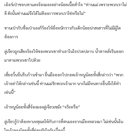
เอ้อร์เป่าขอบตาแดงจ้องมองอย่างน้อยเนื้อต่ำใจ “ท่านแม่ เพราะพวกเราไม่
ดี ดังนั้นท่านแม่จึงได้ไม่ต้องการพวกเราใช่หรือไม่”
ซานเป่ากับซื่อเป่าเองก็ร้องไห้ยิ่งหนักราวกับเด็กน้อยน่าสงสารที่ไม่มีผู้ใด
ต้องการ
ลู่เจียวถูกเสียงร้องไห้ของพวกเขาทำเอาในใจปวดปลาบ น้ำตาหลั่งรินออก
มาตามพวกเขาไปด้วย
เซี่ยอวิ๋นจิ่นรีบก้าวเข้ามา ยื่นมือออกไปกอดเจ้าหนูน้อยทั้งสี่กล่าวว่า “พวก
เจ้าอย่าได้กล่าวเช่นนี้ ท่านแม่รักพวกเจ้ามาก นางไม่มีหนทางอื่นจึงได้ทำ
เช่นนี้”
เจ้าหนูน้อยทั้งสี่จ้องมองลู่เจียวเขม็ง “จริงหรือ”
ลู่เจียวรู้ว่าต้องหาเหตุผลให้กับการที่ตนเองจากเมืองหลวงมา ไม่เช่นนั้นใน
ใจเจ้าหนูน้อยทั้งสี่ย่อมฝังใจกับเรื่องนี้