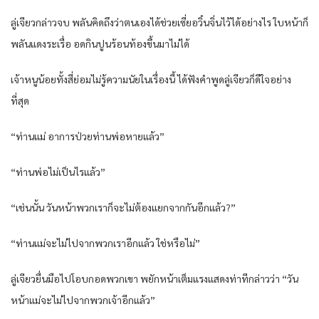
ลู่เจียวกล่าวจบ พลันคิดถึงว่าตนเองได้ช่วยเซี่ยอวิ๋นจิ่นไว้ได้อย่างไร ใบหน้าก็
พลันแดงระเรื่อ อดกินปูนร้อนท้องขึ้นมาไม่ได้
เจ้าหนูน้อยทั้งสี่ย่อมไม่รู้ความนัยในเรื่องนี้ ได้ฟังคำพูดลู่เจียวก็ดีใจอย่าง
ที่สุด
“ท่านแม่ อาการป่วยท่านพ่อหายแล้ว”
“ท่านพ่อไม่เป็นไรแล้ว”
“เช่นนั้น วันหน้าพวกเราก็จะไม่ต้องแยกจากกันอีกแล้ว?”
“ท่านแม่จะไม่ไปจากพวกเราอีกแล้ว ใช่หรือไม่”
ลู่เจียวยื่นมือไปโอบกอดพวกเขา พยักหน้าเต็มแรงแสดงท่าทีกล่าวว่า “วัน
หน้าแม่จะไม่ไปจากพวกเจ้าอีกแล้ว”