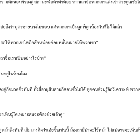
วามคิดของพี่รองลู่ สถานะพ่อค้าต่ำต้อย หากเถาจื่อพวกเขาแต่งเข้าตระกูลเซี่ยได
ม่เอ่ยถึงว่าบุตรชายนางไม่ชอบ แค่พวกเขาเป็นลูกพี่ลูกน้องกันก็ไม่ได้แล้ว
 “ไม่มี รอให้พวกเขาโตอีกสักหน่อยค่อยหมั้นหมายให้พวกเขา”
าเถาจื่อเราเป็นอย่างไรบ้าง”
ยืนอยู่ในห้องโถง
ู่ก็ขมวดคิ้วทันที ทั้งสี่อายุสิบสามก็สอบซิ่วไฉได้ ทุกคนล้วนรู้จักวิเคราะห์ พวกเ
านอาเห็นผู้ใดเหมาะสมจะต้องช่วยเจ้าดู”
น้าตึงทันที เดิมนางคิดว่าเอ่ยขึ้นเช่นนี้ น้องสามีน่าจะไว้หน้า ไม่แน่อาจจะเห็นด้