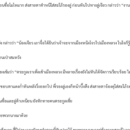
เถียนซื่อโมโหมาก ส่งสายตาตำหนิใส่สะใภ้รองลู่ ก่อนหันไปทางลู่เจียว กล่าวว่า “งา
ง กล่าวว่า “น้องเจียว เถาจื่อได้ยินว่าเจ้าจะจากเมืองหนิงโจวไปเมืองหลวง ในใจก็
ซานเป่าสมหวัง
ียงเข้มว่า “ตระกูลเราเพิ่งเข้าเมืองหลวง มีหลายเรื่องยังไม่ทันได้จัดการเรียบร้อย
ก ขอบตาแดงก่ำหันหลังวิ่งออกไป พี่รองลู่เองก็หน้าบึ้งตึง ส่งสายตาจ้องดุใส่สะใภ้รอง
ซื่อและลู่ต้าเหนียน ยังทักทายคนตระกูลเซี่ย
องชายพวกนางมาด้วย
ข็งมาก สี่ปีก่อน นางยังคงทำตามที่รับปากไว้ พาพวกนางมาอยู่ข้างกายสามปี เวลาสา