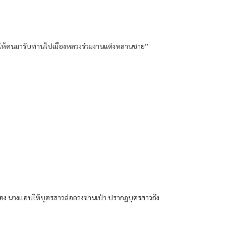
จะให้คนมารับท่านไปเมืองหลวงร่วมงานแต่งหลานชาย”
าเรื่อง นางแอบให้บุตรสาวล่อลวงซานเป่า ปรากฏบุตรสาวถึง