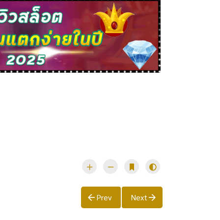
Prev
Next