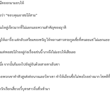
ระณีตออกมามอบให้
อ่ยว่า “ขอบคุณอาสะใภ้สาม”
นใจโมโหลู่เจียวมากที่ไม่แยกแยะความสำคัญของญาติ
ัญให้เถาจื่อ แต่กลับเตรียมของขวัญ ให้หลานสาวตระกูลเซี่ยที่คนละแซ่ ไม่แยก
แต่พอสะใภ้รองลู่ก่อเรื่องเช่นนี้ นางจึงไม่มอบให้เสียเลย
ีหนึ่ง จากนั้นก็มองไปยังลู่อันด้วยสายตาเย็นชา
็คือพวกเขาทำตัวสูงส่งต่อนางและบิดาเขา ทำให้เถียนซื่อไม่พอใจอย่างมาก โชคดีที่
วักเรียกเสี่ยวอวี๋บุตรสาวจิ่นซิ่วเข้ามา