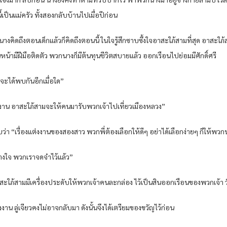
้เป็นแม่ครัว ทั้งสองกลับบ้านไปเมื่อปีก่อน
พวกนางคิดถึงตอนเด็กแล้วก็คิดถึงตอนนี้ ในใจรู้สึกซาบซึ้งใจอาสะใภ้สามที่สุด อาส
ิตวันหน้ามีฝีมือติดตัว พวกนางก็มีต้นทุนชีวิตสบายแล้ว ออกเรือนไปย่อมมีศักดิ์ศรี
าจะได้พบกันอีกเมื่อใด”
แต่งงาน อาสะใภ้สามจะให้คนมารับพวกเจ้าไปเที่ยวเมืองหลวง”
ำชับว่า “เรื่องแต่งงานของสองสาว พวกพี่ต้องเลือกให้ดีๆ อย่าได้เลือกง่ายๆ ก็ให้พว
ามวางใจ พวกเราจดจำไว้แล้ว”
 “อาสะใภ้สามมีเครื่องประดับให้พวกเจ้าคนละกล่อง ไว้เป็นสินออกเรือนของพวกเจ้า
น ลู่เจียวคงไม่อาจกลับมา ดังนั้นจึงได้เตรียมของขวัญไว้ก่อน