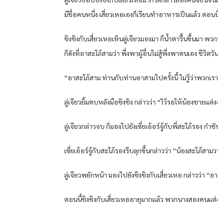
มีชื่อคนหนึ่ง เสี่ยวเหอเองก็เรียนทำอาหารเป็นแล้ว ตอนนี
ชิงชิงกับเสี่ยวเหอเห็นลู่เจียวมองมา ก็น้ำตารื้นขึ้นมา 
ก็ดังที่อาสะใภ้สามว่า พึ่งพาผู้อื่นไม่สู้พึ่งพาตนเอง ชีว
“อาสะใภ้สาม ท่านกับท่านอาสามไปครั้งนี้ ไม่รู้ว่าพวกเร
ลู่เจียวยิ้มตบหลังมือชิงชิง กล่าวว่า “ไว้รอให้น้องชาย
ลู่เจียวกล่าวจบ ก็มองไปยังเซี่ยเอ้อร์จู้กับพี่สะใภ้รอง ก
เซี่ยเอ้อร์จู้กับสะใภ้รองรีบลุกขึ้นกล่าวว่า “น้องสะใภ้ส
ลู่เจียวพยักหน้า มองไปยังชิงชิงกับเสี่ยวเหอ กล่าวว่า
ตอนนี้ชิงชิงกับเสี่ยวเหออายุมากแล้ว พวกนางสองคนแต่งงา