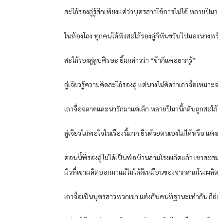
สะใภ้รองลู่รู้สึกเพียงแค่ว่าบุตรสาวใช้การไม่ได้ หลายปีมาน
ในห้องโถง ทุกคนได้ฟังสะใภ้รองลู่ก็หันขวับไปมองนางพร
สะใภ้รองลู่ลูบศีรษะ ยิ้มกล่าวว่า “ข้าก็แค่อยากรู้”
ลู่เจียวรู้ความคิดสะใภ้รองลู่ แต่นางไม่คิดว่าเถาจื่อเหมา
เถาจื่อฉลาดและน่ารักมาแต่เล็ก หลายปีมานี้กลับถูกสะใภ้ร
ลู่เจียวไม่พอใจในเรื่องนี้มาก ยืนด้วยตนเองไม่ได้หรือ แ
ตอนนี้พี่รองลู่ไม่ได้เป็นพ่อบ้านสามโรงผลิตแล้ว เขาส
ผิวที่เขาผลิตออกมาแม้ไม่ได้ดีเหมือนของจากสามโรงผลิ
เถาจื่อเป็นบุตรสาวพวกเขา แต่งกับคนที่ฐานะเท่ากัน ก็ย่อ