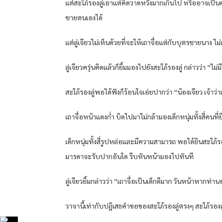
แต่สะใภ้รองลู่เอาแต่คิดวาดหวังมากเกินไป หรืออาจเป็นค
ชายตนเองได้
แต่ลู่เจียวไม่เห็นด้วยที่จะให้เถาจื่อแต่กับบุตรชายนาง ไ
ลู่เจียวครุ่นคิดแล้วก็ยิ้มมองไปยังสะใภ้รองลู่ กล่าวว่า
สะใภ้รองลู่พอได้ฟังก็ร้อนใจเอ่ยปากว่า “น้องเจียว เจ้าว่
เถาจื่อหน้าแดงก่ำ บิดไปมาไม่กล้ามองเด็กหนุ่มทั้งสี่คนที่
เด็กหนุ่มทั้งสี่รูปหล่อและมีความสามารถ พอได้ยินสะใภ้รองล
มารดาจะรับปากอันใด รีบหันหน้ามองไปทันที
ลู่เจียวยิ้มกล่าวว่า “เถาจื่อเป็นเด็กดีมาก วันหน้าหากท่
วาจานี้เท่ากับปฏิเสธคำขอของสะใภ้รองลู่ตรงๆ สะใภ้รองลู่ห