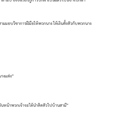
ะใภ้สามมอบวิชาการฝีมือให้พวกนาง ให้เงินตั้งตัวกับพวกนาง
กนางแต่ง”
 วันหน้าพวกเจ้าจะได้นำติดตัวไปบ้านสามี”