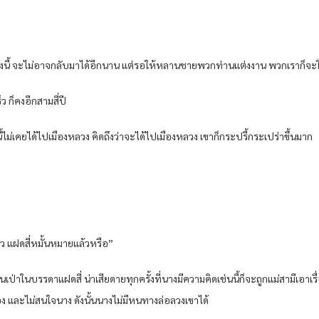
รั้งนี้ จะไม่อาจกลับมาได้อีกนาน แต่รอให้หลานชายพวกท่านแต่งงาน พวกเราก็
 ก็คงอีกสามสี่ปี
นี้ไม่เคยได้ไปเมืองหลวง คิดถึงว่าจะได้ไปเมืองหลวง เขาก็กระปรี้กระเปร่าขึ้นมาก
จียว แฝดสี่หมั้นหมายแล้วหรือ”
นเป่าในบรรดาแฝดสี่ น่าเสียดายทุกครั้งที่นางมีความคิดเช่นนี้ก็จะถูกแม่สามีเอ
 และไม่สนใจนาง ดังนั้นนางไม่มีหนทางล่อลวงเขาได้