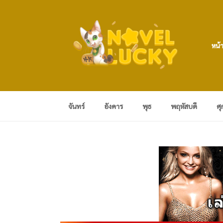
หน้
จันทร์
อังคาร
พุธ
พฤหัสบดี
ศุ