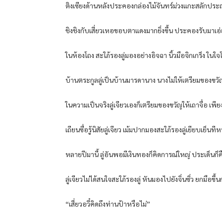
ติงเซียงด้านหลังประคองกล่องไม้จันทร์ม่วงแกะสลักป
ชิงชิงกับเสี่ยวเหอขอบตาแดงมากยิ่งขึ้น ประคองรับมาเ
ในห้องโถง สะใภ้รองลู่มองอย่างอิจฉา นิ้วมือจิกเกร็ง ใ
บ้านตระกูลลู่เป็นบ้านมารดานาง นางไม่ให้เตรียมของขว
ในความเป็นจริงลู่เจียวเองก็เตรียมของขวัญให้เถาจื่อ เพียง
เถียนซื่อรู้นิสัยลู่เจียว เม้มปากมองสะใภ้รองลู่เยียบเย็นท
หลายปีมานี้ ลู่อันพอมีเงินทองก็คิดการณ์ใหญ่ ประเด็นก
ลู่เจียวไม่ได้สนใจสะใภ้รองลู่ หันมองไปยังจิ่นซิ่ว ยกมือขึ้นก
“เสี่ยวอวี๋คิดถึงท่านป้าหรือไม่”