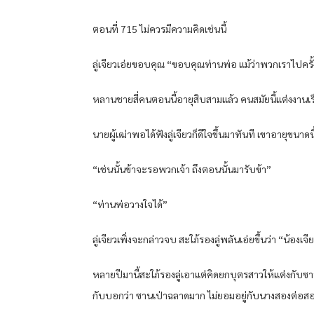
ตอนที่ 715 ไม่ควรมีความคิดเช่นนี้
ลู่เจียวเอ่ยขอบคุณ “ขอบคุณท่านพ่อ แม้ว่าพวกเราไปค
หลานชายสี่คนตอนนี้อายุสิบสามแล้ว คนสมัยนี้แต่งงานเร็ว
นายผู้เฒ่าพอได้ฟังลู่เจียวก็ดีใจขึ้นมาทันที เขาอายุขนาด
“เช่นนั้นข้าจะรอพวกเจ้า ถึงตอนนั้นมารับข้า”
“ท่านพ่อวางใจได้”
ลู่เจียวเพิ่งจะกล่าวจบ สะใภ้รองลู่พลันเอ่ยขึ้นว่า “น้องเ
หลายปีมานี้สะใภ้รองลู่เอาแต่คิดยกบุตรสาวให้แต่งกับซา
กับบอกว่า ซานเป่าฉลาดมาก ไม่ยอมอยู่กับนางสองต่อสอง