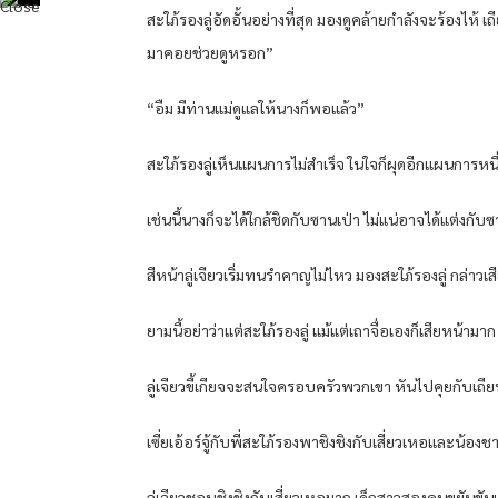
สะใภ้รองลู่อัดอั้นอย่างที่สุด มองดูคล้ายกำลังจะร้องไห้ 
มาคอยช่วยดูหรอก”
“อืม มีท่านแม่ดูแลให้นางก็พอแล้ว”
สะใภ้รองลู่เห็นแผนการไม่สำเร็จ ในใจก็ผุดอีกแผนการหนึ่
เช่นนี้นางก็จะได้ใกล้ชิดกับซานเป่า ไม่แน่อาจได้แต่งกับ
สีหน้าลู่เจียวเริ่มทนรำคาญไม่ไหว มองสะใภ้รองลู่ กล่าวเส
ยามนี้อย่าว่าแต่สะใภ้รองลู่ แม้แต่เถาจื่อเองก็เสียหน้ามา
ลู่เจียวขี้เกียจจะสนใจครอบครัวพวกเขา หันไปคุยกับเถียน
เซี่ยเอ้อร์จู้กับพี่สะใภ้รองพาชิงชิงกับเสี่ยวเหอและน้
ลู่เจียวชอบชิงชิงกับเสี่ยวเหอมาก เด็กสาวสองคนขยันขันแ