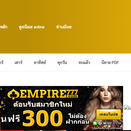
าหลัก
ดูอนิเมะ anime
อ่านมังงะ
กร์
เสาร์
อาทิตย์
ทุกวัน
จบแล้ว
นิยาย PDF