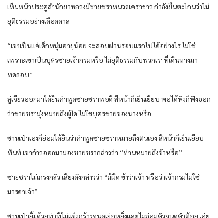
เห็นหน้าประตูสำนักยาหลวงมีชายชราหนวดเคราขาว กำลังยืนตะโกนว่าไม่
ยุติธรรมอย่างเดือดดาล
“เขาเป็นแค่เด็กหนุ่มอายุน้อย จะสอบผ่านรอบแรกไปได้อย่างไร ไม่ใช่
เพราะเขาเป็นบุตรชายเจ้ากรมหรือ ไม่ยุติธรรมกับพวกเราที่เดินทางมา
ทดสอบ”
ลู่เจียวออกมาได้ยินคำพูดชายชราพอดี สีหน้าก็เย็นเยียบ พอได้ฟังก็ฟังออก
ว่าชายชรามุ่งหมายถึงผู้ใด ไม่ใช่บุตรชายของนางหรือ
ซานเป่าเองก็ย่อมได้ยินว่าคำพูดชายชราหมายถึงตนเอง สีหน้าก็เย็นเยียบ
ทันที เขาก้าวออกมามองชายชรากล่าวว่า “ท่านหมายถึงข้าหรือ”
ชายชราไม่เกรงกลัว เสียงดังกล่าวว่า “มิผิด ข้าว่าเจ้า หรือว่าเจ้ากรมไม่ใช่
มารดาเจ้า”
ซานเป่ายิ้มด้วยท่าทีไม่แข็งกร้าวจนดูเย่อหยิ่งและไม่ถ่อมตัวจนดูต่ำต้อย เอ่ย