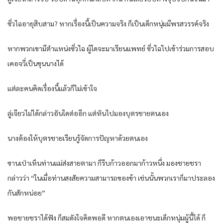
ซิ่วไฉอายุสิบสาม? หากเรื่องนี้เป็นความจริง ก็เป็นเด็กหนุ่มมีพรสวรรค์จริง
หากพวกเขามีตำแหน่งซิ่วไฉ ผู้ใดจะมาเรียนแพทย์ ซิ่วไฉไปเข้าร่วมการสอบ
เคอจวี่เป็นขุนนางได้
แต่ละคนคิดเรื่องนี้แล้วก็ไม่เข้าใจ
ลู่เจียวไม่ได้กล่าวอันใดต่ออีก แต่หันไปมองบุตรชายตนเอง
นางต้องให้บุตรชายเรียนรู้จัดการปัญหาด้วยตนเอง
ซานเป่าเห็นท่านแม่ส่งสายตามา ก็รีบก้าวออกมาก้าวหนึ่ง มองชายชรา
กล่าวว่า “ในเมื่อท่านสงสัยความสามารถของข้า เช่นนั้นพวกเราก็มาประลอง
กันสักหน่อย”
พอชายชราได้ฟัง ก็สมดังใจคิดพอดี หากตนเองเอาชนะเด็กหนุ่มผู้นี้ได้ ก็