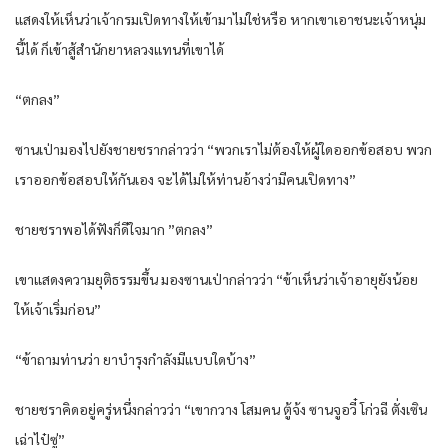
แสดงให้เห็นว่าเจ้ากรมเปิดทางให้เข้ามาไม่ใช่หรือ หากเขาเอาชนะเจ้าหนุ่ม
นี้ได้ ก็เข้าสู้สำนักยาหลวงแทนที่เขาได้
“ตกลง”
ซานเป่ามองไปยังชายชรากล่าวว่า “พวกเราไม่ต้องให้ผู้ใดออกข้อสอบ พวก
เราออกข้อสอบให้กันเอง จะได้ไม่ให้ท่านอ้างว่ามีคนเปิดทาง”
ชายชราพอได้ฟังก็ดีใจมาก ”ตกลง”
เขาแสดงความยุติธรรมขึ้น มองซานเป่ากล่าวว่า “ข้าเห็นว่าเจ้าอายุยังน้อย
ให้เจ้าเริ่มก่อน”
“ข้าถามท่านว่า ยาบำรุงกำลังมีแบบใดบ้าง”
ชายชราคิดอยู่ครู่หนึ่งกล่าวว่า “เขากวาง โสมคน ตู้จ้ง ซานจูอวี๋ โก่วฉี ตั่งเซิน
เฉ่าไป๋ซู่”