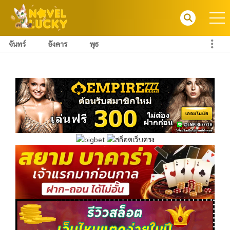
จันทร์
อังคาร
พุธ