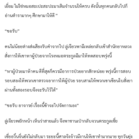
เยี่ยม ไม่ใช่หมอสะเปะสะปะมาเติมจำนวนให้ครบ ดังนั้นทุกคนกลับไปก็
อ่านตำรามากๆ ศึกษามาให้ดี ”
“ขอรับ”
คนไม่น้อยต่างส่งเสียงรับคำจากไป ลู่เจียวพาฉีเหล่ยกลับเข้าสำนักยาหลวง
สั่งการให้เขาหาผู้ป่วยจากโรงหมอตระกูลฉีมาให้ทดสอบพรุ่งนี้
“หาผู้ป่วยมาห้าคน ดีที่สุดก็ควรมีอาการป่วยยากสักหน่อย พรุ่งนี้การสอบ
รอบสองให้พวกเขาตรวจอาการให้ผู้ป่วย รอบสามให้พวกเขาเขียนใบสั่งยา
ผ่านทั้งสองรอบจึงจะรับไว้ได้”
“ขอรับ อาจารย์ เรื่องนี้ข้าจะไปจัดการเอง”
ลู่เจียวพยักหน้า เห็นว่าสายแล้ว จึงพาซานเป่ากลับจวนตระกูลเซี่ย
เซี่ยอวิ๋นจิ่นยังไม่กลับมา ระยะนี้ศาลจิงจ้าวมีงานให้เขาทำมากมาย ทุกวันยุ่ง