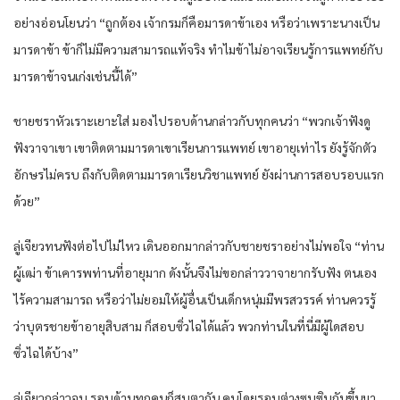
อย่างอ่อนโยนว่า “ถูกต้อง เจ้ากรมก็คือมารดาข้าเอง หรือว่าเพราะนางเป็น
มารดาข้า ข้าก็ไม่มีความสามารถแท้จริง ทำไมข้าไม่อาจเรียนรู้การแพทย์กับ
มารดาข้าจนเก่งเช่นนี้ได้”
ชายชราหัวเราะเยาะใส่ มองไปรอบด้านกล่าวกับทุกคนว่า “พวกเจ้าฟังดู
ฟังวาจาเขา เขาติดตามมารดาเขาเรียนการแพทย์ เขาอายุเท่าไร ยังรู้จักตัว
อักษรไม่ครบ ถึงกับติดตามมารดาเรียนวิชาแพทย์ ยังผ่านการสอบรอบแรก
ด้วย”
ลู่เจียวทนฟังต่อไปไม่ไหว เดินออกมากล่าวกับชายชราอย่างไม่พอใจ “ท่าน
ผู้เฒ่า ข้าเคารพท่านที่อายุมาก ดังนั้นจึงไม่ขอกล่าววาจายากรับฟัง ตนเอง
ไร้ความสามารถ หรือว่าไม่ยอมให้ผู้อื่นเป็นเด็กหนุ่มมีพรสวรรค์ ท่านควรรู้
ว่าบุตรชายข้าอายุสิบสาม ก็สอบซิ่วไฉได้แล้ว พวกท่านในที่นี่มีผู้ใดสอบ
ซิ่วไฉได้บ้าง”
ลู่เจียวกล่าวจบ รอบด้านทุกคนก็สบตากัน คนโดยรอบต่างซุบซิบกันขึ้นมา