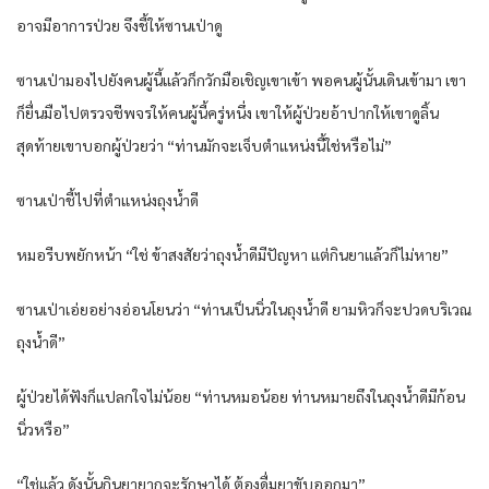
อาจมีอาการป่วย จึงชี้ให้ซานเป่าดู
ซานเป่ามองไปยังคนผู้นี้แล้วก็กวักมือเชิญเขาเข้า พอคนผู้นั้นเดินเข้ามา เขา
ก็ยื่นมือไปตรวจชีพจรให้คนผู้นี้ครู่หนึ่ง เขาให้ผู้ป่วยอ้าปากให้เขาดูลิ้น
สุดท้ายเขาบอกผู้ป่วยว่า “ท่านมักจะเจ็บตำแหน่งนี้ใช่หรือไม่”
ซานเป่าชี้ไปที่ตำแหน่งถุงน้ำดี
หมอรีบพยักหน้า “ใช่ ข้าสงสัยว่าถุงน้ำดีมีปัญหา แต่กินยาแล้วก็ไม่หาย”
ซานเป่าเอ่ยอย่างอ่อนโยนว่า “ท่านเป็นนิ่วในถุงน้ำดี ยามหิวก็จะปวดบริเวณ
ถุงน้ำดี”
ผู้ป่วยได้ฟังก็แปลกใจไม่น้อย “ท่านหมอน้อย ท่านหมายถึงในถุงน้ำดีมีก้อน
นิ่วหรือ”
“ใช่แล้ว ดังนั้นกินยายากจะรักษาได้ ต้องดื่มยาขับออกมา”