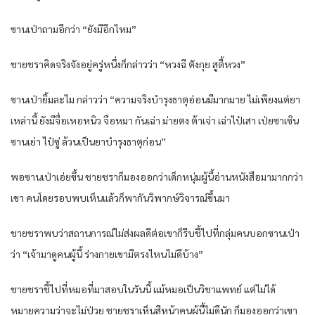
ซานเป่าถามอีกว่า “ยังมีอีกไหม”
ชายชราคิดจริงจังอยู่ครู่หนึ่งก็กล่าวว่า “หวงฉี ตังกุย สูตี้หวง”
ซานเป่ายิ้มละไม กล่าวว่า “ความจริงบำรุงธาตุอ่อนมีมากมาย ไม่เพียงแต่ยา
เหล่านี้ ยังมีจื่อเหอหนิว จือหมา กันเฉ่า ม่ายตง ต้าเจ่า เฉ่าไป๋เสา เป่ยซาเซิน
ซานเย่า ไป๋ซู่ ล้วนเป็นยาบำรุงธาตุก่อน”
พอซานเป่าเอ่ยขึ้น ชายชราก็มองออกว่าเด็กหนุ่มผู้นี้อ่านหนังสือมามากกว่า
เขา คนโดยรอบพบเห็นแล้วก็พากันวิพากษ์วิจารณ์ขึ้นมา
ชายชราพบว่าสถานการณ์ไม่ส่งผลดีต่อเขาก็รีบชี้ไปที่กลุ่มคนบอกซานเป่า
ว่า “เจ้ามาดูคนผู้นี้ ร่างกายเขามีตรงไหนไม่ดีบ้าง”
ชายชราชี้ไปที่หมอที่มาสอบในวันนี้ แม้หมอเป็นวิชาแพทย์ แต่ไม่ได้
หมายความว่าจะไม่ป่วย ชายชราเห็นสีหน้าคนผู้นี้ไม่ดีนัก ก็มองออกว่าเขา