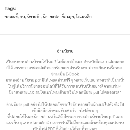
Tags:
คอมเมดี้
,
จบ
,
นิยายรัก
,
นิยายแปล
,
ย้้อนยุค
,
โรแมนติก
อ่านนิยาย
เป็นคนชอบอ่านนิยายใช่ไหม ? ไม่ต้องเปลืองงบค่าหนังสือแบบเล่มตลอด
ก็ได้ เพราะราคาต่อเล่มก็หลายร้อยเลย สำหรับสายประหยัดงบหรือชอบ
อ่านเป็น E-Book
มาลองอ่าน นิยาย pdf มีให้โหลดอ่านฟรี ๆ หลายเว็บเลย ทางเราก็เป็นหนึ่ง
ในผู้ให้บริการนิยายออนไลน์ที่ได้รับการตอบรับเป็นอย่างดีจากแฟน ๆ
นิยายหลายแนว สนใจแนวไหนเข้ามาเว็บโหลดนิยาย pdf ได้ตลอดเวลา
อ่านนิยาย pdf อย่างไรให้ปลอดภัยจากไวรัส หลายเว็บมักแฝงไปด้วยไวรัส
เข้ามือถือเข้าคอมพิวเตอร์จากไฟล์ต่าง ๆ
ที่ปล่อยให้โหลดนิยายอ่านฟรีแต่ถ้าใครอยากจะอ่านนิยายไทย pdf และ
แนวอื่น ๆ แบบปลอดภัย เว็บเราการันตีไม่มีของแถมเข้าเครื่องคุณแน่นอน
เป็นไฟล์ PDF ที่เปิดอ่านได้ทุกที่ทุกเวลา