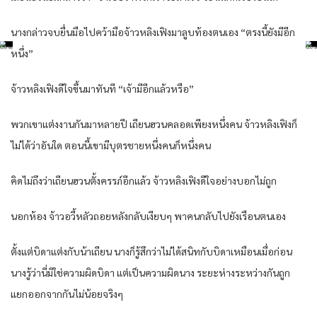
นางกล่าวจบยื่นมือไปคว้ามือจ้าวหลิงเฟิงมาลูบท้องตนเอง “ตรงนี้ยังมีอีก
หนึ่ง”
จ้าวหลิงเฟิงดีใจขึ้นมาทันที “เจ้ามีอีกแล้วหรือ”
พวกเขาแต่งงานกันมาหลายปี เถียนฮวนคลอดเพียงหนึ่งคน จ้าวหลิงเฟิงก็
ไม่ได้ว่าอันใด ตอนนี้เขามีบุตรชายหนึ่งคนก็หนึ่งคน
คิดไม่ถึงว่าเถียนฮวนตั้งครรภ์อีกแล้ว จ้าวหลิงเฟิงดีใจอย่างบอกไม่ถูก
นอกห้อง จ้าวอวี้หลัวถอยหลังกลับเงียบๆ พาคนกลับไปยังเรือนตนเอง
ตั้งแต่บิดาแต่งกับน้าเถียน นางก็รู้สึกว่าไม่ได้สนิทกับบิดาเหมือนเมื่อก่อน
นางรู้ว่านี่มิใช่ความผิดบิดา แต่เป็นความผิดนาง ระยะห่างระหว่างกันถูก
แยกออกจากกันไม่น้อยจริงๆ