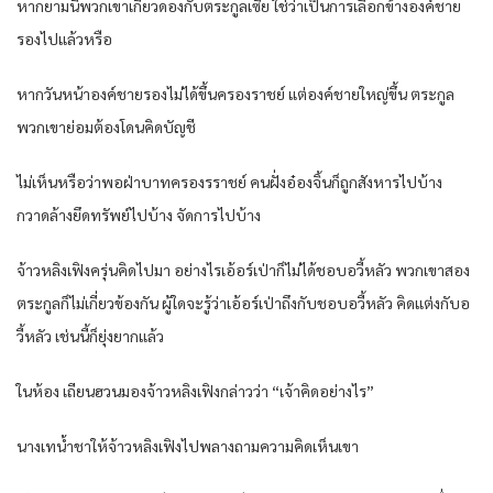
หากยามนี้พวกเขาเกี่ยวดองกับตระกูลเซี่ย ใช่ว่าเป็นการเลือกข้างองค์ชาย
รองไปแล้วหรือ
หากวันหน้าองค์ชายรองไม่ได้ขึ้นครองราชย์ แต่องค์ชายใหญ่ขึ้น ตระกูล
พวกเขาย่อมต้องโดนคิดบัญชี
ไม่เห็นหรือว่าพอฝ่าบาทครองรราชย์ คนฝั่งอ๋องจิ้นก็ถูกสังหารไปบ้าง
กวาดล้างยึดทรัพย์ไปบ้าง จัดการไปบ้าง
จ้าวหลิงเฟิงครุ่นคิดไปมา อย่างไรเอ้อร์เป่าก็ไม่ได้ชอบอวี้หลัว พวกเขาสอง
ตระกูลก็ไม่เกี่ยวข้องกัน ผู้ใดจะรู้ว่าเอ้อร์เป่าถึงกับชอบอวี้หลัว คิดแต่งกับอ
วี้หลัว เช่นนี้ก็ยุ่งยากแล้ว
ในห้อง เถียนฮวนมองจ้าวหลิงเฟิงกล่าวว่า “เจ้าคิดอย่างไร”
นางเทน้ำชาให้จ้าวหลิงเฟิงไปพลางถามความคิดเห็นเขา