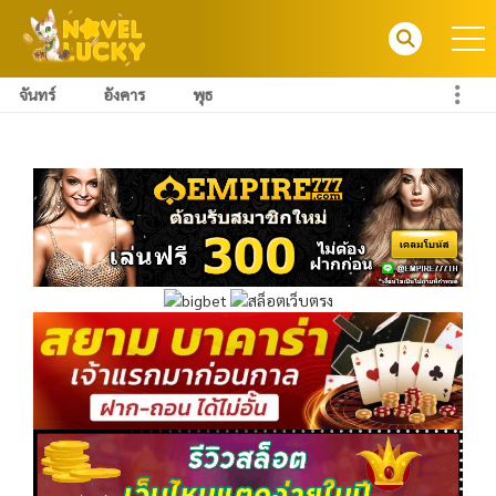
จันทร์
อังคาร
พุธ