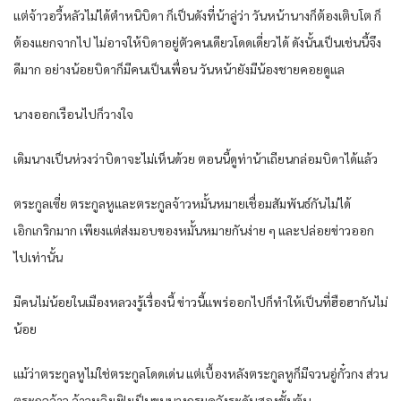
แต่จ้าวอวี้หลัวไม่ได้ตำหนิบิดา ก็เป็นดังที่น้าลู่ว่า วันหน้านางก็ต้องเติบโต ก็
ต้องแยกจากไป ไม่อาจให้บิดาอยู่ตัวคนเดียวโดดเดี่ยวได้ ดังนั้นเป็นเช่นนี้จึง
ดีมาก อย่างน้อยบิดาก็มีคนเป็นเพื่อน วันหน้ายังมีน้องชายคอยดูแล
นางออกเรือนไปก็วางใจ
เดิมนางเป็นห่วงว่าบิดาจะไม่เห็นด้วย ตอนนี้ดูท่าน้าเถียนกล่อมบิดาได้แล้ว
ตระกูลเซี่ย ตระกูลหูและตระกูลจ้าวหมั้นหมายเชื่อมสัมพันธ์กันไม่ได้
เอิกเกริกมาก เพียงแต่ส่งมอบของหมั้นหมายกันง่าย ๆ และปล่อยข่าวออก
ไปเท่านั้น
มีคนไม่น้อยในเมืองหลวงรู้เรื่องนี้ ข่าวนี้แพร่ออกไปก็ทำให้เป็นที่ฮือฮากันไม่
น้อย
แม้ว่าตระกูลหูไม่ใช่ตระกูลโดดเด่น แต่เบื้องหลังตระกูลหูก็มีจวนอู่กั๋วกง ส่วน
ตระกูลจ้าว จ้าวหลิงเฟิงเป็นขุนนางกรมคลังระดับสองชั้นต้น