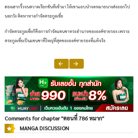
ฮองเฮากริ้วจนตวาดเรียกขันทีเข้ามา ให้เขาแอบนำจดหมายนางส่งออกไป
นอกวัง คิดหาทางกำจัดตระกูลเซี่ย
กำจัดตระกูลเซี่ยก็คือการกำจัดแขนขาทรงอำนาจขององค์ชายรอง เพราะ
ตระกูลเซี่ยเป็นแขนขาที่ใหญ่ที่สุดขององค์ชายรองที่แท้จริง
Comments for chapter "ตอนที่ 786 หมาก"
MANGA DISCUSSION