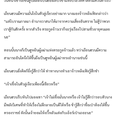
วันหน้าเขาจะขึ้นสู่บัลลังก์เป็นฮ่องเต้ปรีชาแห่งประวัติศาสตร์แคว้นต้าโจว”
เถียนฮวนมีความมั่นใจในตัวลู่เจียวอย่างมาก นางมองจ้าวหลิงเฟิงกล่าวว่า
“แต่โบราณกาลมา อำนาจวาสนาได้มาจากความเสี่ยงอันตราย ไม่สู้ว่าพวก
เราสู้กันสักครั้ง หากสำเร็จ ตระกูลจ้าวเราก็จะรุ่งเรืองไปสามชั่วอายุคนเลย
นะ”
ตอนนั้นนางก็เป็นฮูหยินผู้เฒ่าแห่งตระกูลจ้าวแล้ว ทว่าเถียนฮวนมีความ
สามารถอันใดจึงได้ขึ้นถึงเป็นฮูหยินผู้เฒ่าทรงอำนาจเช่นนี้
เถียนฮวนยิ่งคิดก็ยิ่งรู้สึกว่าได้ ท่าทางนางทำเอาจ้าวหลิงเฟิงรู้สึกขำ
“เจ้าเชื่อในตัวลู่เจียวเพียงนี้เชียวหรือ”
เถียนฮวนรีบหันไปมองเขา “เจ้าไม่เชื่อมั่นนางหรือ เจ้าไม่รู้สึกว่ารอบตัวนาง
มีพลังวิเศษที่ทำให้เรื่องไม่ดีกลายเป็นดีได้หรือ ข้ารู้สึกว่าซื่อเป่าต้องได้ขึ้น
ครองราชย์ ดังนั้นเจ้ายอมให้อวี้หลัวแต่งกับเอ้อร์เป่าเถอะนะ”