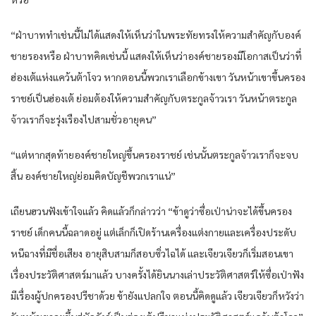
“ฝ่าบาททำเช่นนี้ไม่ได้แสดงให้เห็นว่าในพระทัยทรงให้ความสำคัญกับองค์
ชายรองหรือ ฝ่าบาทคิดเช่นนี้ แสดงให้เห็นว่าองค์ชายรองมีโอกาสเป็นว่าที่
ฮ่องเต้แห่งแคว้นต้าโจว หากตอนนี้พวกเราเลือกข้างเขา วันหน้าเขาขึ้นครอง
ราชย์เป็นฮ่องเต้ ย่อมต้องให้ความสำคัญกับตระกูลจ้าวเรา วันหน้าตระกูล
จ้าวเราก็จะรุ่งเรืองไปสามชั่วอายุคน”
“แต่หากสุดท้ายองค์ชายใหญ่ขึ้นครองราชย์ เช่นนั้นตระกูลจ้าวเราก็จะจบ
สิ้น องค์ชายใหญ่ย่อมคิดบัญชีพวกเราแน่”
เถียนฮวนฟังเข้าใจแล้ว คิดแล้วก็กล่าวว่า “ข้าดูว่าซื่อเป่าน่าจะได้ขึ้นครอง
ราชย์ เด็กคนนี้ฉลาดอยู่ แต่เล็กก็เปิดร้านเครื่องแต่งกายและเครื่องประดับ
หนีฉางที่มีชื่อเสียง อายุสิบสามก็สอบซิ่วไฉได้ และเจียวเจียวก็เริ่มสอนเขา
เรื่องประวัติศาสตร์มาแล้ว บางครั้งได้ยินนางเล่าประวัติศาสตร์ให้ซื่อเป่าฟัง
มีเรื่องผู้ปกครองปรีชาด้วย ข้ายังแปลกใจ ตอนนี้คิดดูแล้ว เจียวเจียวก็หวังว่า