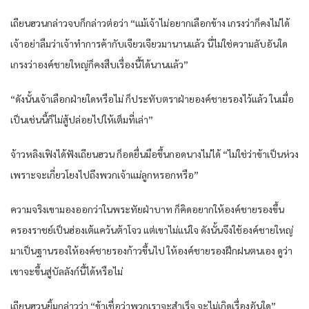
เถียนฮวนกล่าวจบก็กล่าวต่อว่า “แม้เจ้าไม่อยากเลือกข้าง เกรงว่าก็คงไม่ได้
เจ้าอย่าลืมว่าเจ้าทำการค้ากับเจียวเจียวมานานแล้ว นี่ไม่ใช่ความลับอันใด
เกรงว่าองค์ชายใหญ่ก็คงสืบเรื่องนี้ได้นานแล้ว”
“ดังนั้นเจ้าเลือกฝ่ายใดหรือไม่ ก็ประทับตราฝ่ายองค์ชายรองไว้แล้ว ในเมื่อ
เป็นเช่นนี้ก็ไม่สู้ปล่อยไปให้เต็มที่เล่า”
จ้าวหลิงเฟิงได้ฟังเถียนฮวน ก็อดยื่นมือขึ้นกอดนางไม่ได้ “ไม่ใช่ว่าข้าเป็นห่วง
เพราะจะเกี่ยวโยงไปถึงพวกเจ้าแม่ลูกหรอกหรือ”
ความจริงเขามองออกว่าในพระทัยฝ่าบาท ก็คิดอยากให้องค์ชายรองขึ้น
ครองราชย์เป็นฮ่องเต้แคว้นต้าโจว แต่เขาไม่แน่ใจ ดังนั้นจึงใช้องค์ชายใหญ่
มาเป็นฐานรองให้องค์ชายรองก้าวขึ้นไป ให้องค์ชายรองฝึกฝนตนเอง ดูว่า
เขาจะขึ้นสู่บัลลังก์นี้ได้หรือไม่
เถียนฮวนยิ้มกล่าวว่า “ข้าเชื่อว่าพวกเราจะสำเร็จ จะไม่เกิดเรื่องอันใด”