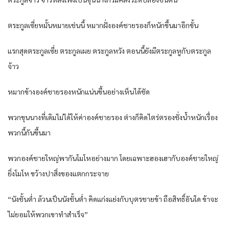
ตระกูลเซี่ยหมั้นหมายเช่นนี้ หมากฝั่งองค์ชายรองก็หนักขึ้นมาอีกขั้น
แรกสุดตระกูลเซี่ย ตระกูลเผย ตระกูลหวัง ตอนนี้ยังมีตระกูลหูกับตระกูล
จ้าว
หมากข้างองค์ชายรองหนักแน่นขึ้นอย่างเห็นได้ชัด
พวกขุนนางที่เดิมไม่ได้ให้ค่าองค์ชายรอง ต่างก็คิดไตร่ตรองชั่งน้ำหนักเรื่อง
พวกนี้กันขึ้นมา
พวกองค์ชายใหญ่พากันโมโหอย่างมาก โดยเฉพาะฮองเฮากับองค์ชายใหญ่
ยิ่งโมโห ขว้างปาสิ่งของแตกกระจาย
“นังชั้นต่ำ ล้วนเป็นนังชั้นต่ำ คิดแก่งแย่งกับบุตรชายข้า ถือสิทธิ์อันใด ข้าจะ
ไม่ยอมให้พวกเขาทำสำเร็จ”