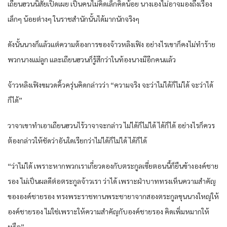
เถียนฮวนนิสัยเปิดเผย เป็นคนไม่คิดเล็กคิดน้อย นางเองไม่อาจมองถึงเรื่อง
เล็กๆ น้อยต่างๆ ในราชสำนักนั้นได้มากนักจริงๆ
ดังนั้นนางก็แล้วแต่ความต้องการของจ้าวหลิงเฟิง อย่างไรเขาก็คงไม่ทำร้าย
พวกนางแม่ลูก และเถียนฮวนก็รู้สึกว่าในท้องนางมีอีกคนแล้ว
จ้าวหลิงเฟิงขมวดคิ้วครุ่นคิดกล่าวว่า “ความจริง จะว่าไม่ได้ก็ไม่ได้ จะว่าได้
ก็ได้”
วาจาเขาทำเอาเถียนฮวนไร้วาจาจะกล่าว ไม่ได้ก็ไม่ได้ ได้ก็ได้ อย่างไรก็ควร
ต้องกล่าวให้ชัดว่าอันใดเรียกว่าไม่ได้ก็ไม่ได้ ได้ก็ได้
“ว่าไม่ได้ เพราะหากพวกเราเกี่ยวดองกับตระกูลเซี่ยตอนนี้ก็ยืนข้างองค์ชาย
รอง ไม่เป็นผลดีต่อตระกูลจ้าวเรา ว่าได้ เพราะฝ่าบาททรงเห็นความสำคัญ
ขององค์ชายรอง ทรงพระราชทานพระชายาจากสองตระกูลขุนนางใหญ่ให้
องค์ชายรอง ไม่ใช่เพราะให้ความสำคัญกับองค์ชายรอง คิดเพิ่มหมากให้
หรือ”