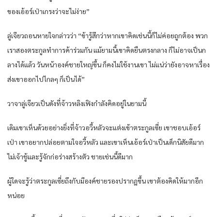
ของเอ้อร์เป่าเกรงว่าจะไม่ง่าย”
ลู่เจียวถอนหายใจกล่าวว่า “ข้ารู้สึกว่าหากเขาคิดเช่นนี้ก็ไม่ค่อยถูกต้อง พวก
เราสองตระกูลทำการค้าร่วมกัน แม้ยามนี้เขาคิดยืนตรงกลาง ก็ไม่อาจเป็นก
ลางได้แล้ว วันหน้าองค์ชายใหญ่ขึ้น ก็คงไม่ใช้งานเขา ไม่แน่ว่ายังอาจหาเรื่อง
ส่งเขาออกไปไกลๆ ก็เป็นได้”
วาจาลู่เจียวเป็นดังที่จ้าวหลิงเฟิงกำลังคิดอยู่ในยามนี้
เดิมเขาเห็นด้วยอย่างยิ่งที่จ้าวอวี้หลัวจะแต่งเข้าตระกูลเซี่ย เขาชอบเอ้อร์
เป่า เขาอยากปล่อยตามใจอวี้หลัว และเขาเห็นเอ้อร์เป่าเป็นเด็กนิสัยดีมาก
ไม่เจ้าชู้และรู้จักก่อร่างสร้างตัว ชายเช่นนี้ดีมาก
ผู้ใดจะรู้ว่าตระกูลเซี่ยถึงกับมีองค์ชายรองปรากฏขึ้น เขาต้องคิดให้มากอีก
หน่อย