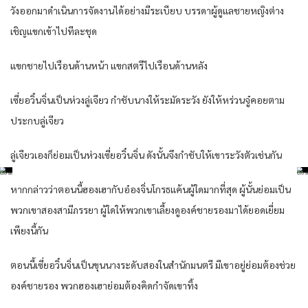
วังออกมาดำเนินการจัดงานได้อย่างมีระเบียบ บรรดาผู้ดูแลชายหญิงต่าง
เชิญแขกเข้าไปทีละชุด
แขกชายไปเรือนด้านหน้า แขกสตรีไปเรือนด้านหลัง
เซี่ยอวิ๋นจิ่นเป็นห่วงลู่เจียว กำชับนางให้ระมัดระวัง ยังให้หร่วนจู๋คอยตาม
ประกบลู่เจียว
ลู่เจียวเองก็ย่อมเป็นห่วงเซี่ยอวิ๋นจิ่น ดังนั้นจึงกำชับให้เขาระวังตัวเช่นกัน
หากกล่าวว่าตอนนี้ฮองเฮากับอ๋องจิ่นโกรธแค้นผู้ใดมากที่สุด ผู้นั้นย่อมเป็น
พวกเขาสองสามีภรรยา ผู้ใดให้พวกเขาเลี้ยงดูองค์ชายรองมาได้ยอดเยี่ยม
เพียงนี้กัน
ตอนนี้เซี่ยอวิ๋นจิ่นเป็นขุนนางระดับสองในสำนักมนตรี มีเขาอยู่ย่อมต้องช่วย
องค์ชายรอง พวกฮองเฮาย่อมต้องคิดกำจัดเขาทิ้ง