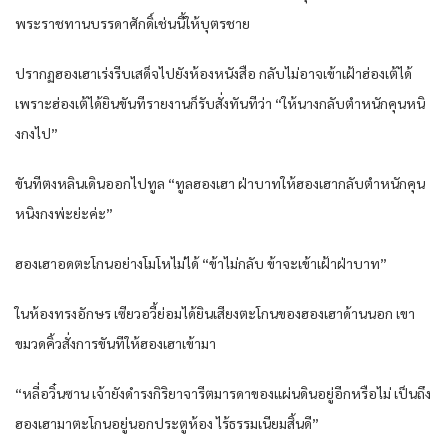
พระราชทานบรรดาศักดิ์เช่นนี้ให้บุตรชาย
ปรากฏฮองเฮาเร่งรีบเสด็จไปยังห้องหนังสือ กลับไม่อาจเข้าเฝ้าฮ่องเต้ได้
เพราะฮ่องเต้ได้ยินขันทีรายงานก็รับสั่งทันทีว่า “ให้นางกลับตำหนักคุนหนิ
งกงไป”
ขันทีตงหลินเดินออกไปทูล “ทูลฮองเฮา ฝ่าบาทให้ฮองเฮากลับตำหนักคุน
หนิงกงพ่ะย่ะค่ะ”
ฮองเฮาอดตะโกนอย่างโมโหไม่ได้ “ข้าไม่กลับ ข้าจะเข้าเฝ้าฝ่าบาท”
ในห้องทรงอักษร เซียวอวี้ย่อมได้ยินเสียงตะโกนของฮองเฮาด้านนอก เขา
ขมวดคิ้วสั่งการขันทีให้ฮองเฮาเข้ามา
“หลี่อวิ๋นซาน เจ้ายังดำรงกิริยาจารีตมารดาของแผ่นดินอยู่อีกหรือไม่ เป็นถึง
ฮองเฮามาตะโกนอยู่นอกประตูห้อง ไร้ธรรมเนียมสิ้นดี”