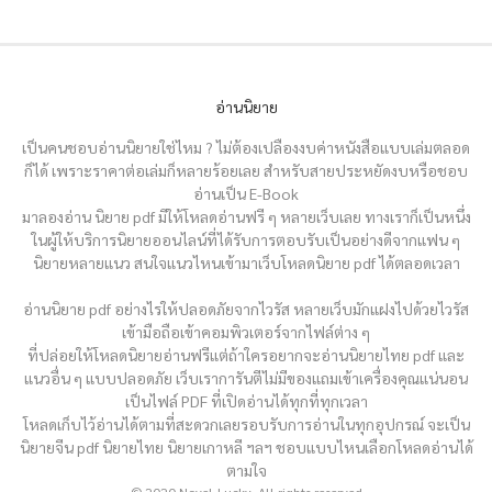
อ่านนิยาย
เป็นคนชอบอ่านนิยายใช่ไหม ? ไม่ต้องเปลืองงบค่าหนังสือแบบเล่มตลอด
ก็ได้ เพราะราคาต่อเล่มก็หลายร้อยเลย สำหรับสายประหยัดงบหรือชอบ
อ่านเป็น E-Book
มาลองอ่าน นิยาย pdf มีให้โหลดอ่านฟรี ๆ หลายเว็บเลย ทางเราก็เป็นหนึ่ง
ในผู้ให้บริการนิยายออนไลน์ที่ได้รับการตอบรับเป็นอย่างดีจากแฟน ๆ
นิยายหลายแนว สนใจแนวไหนเข้ามาเว็บโหลดนิยาย pdf ได้ตลอดเวลา
อ่านนิยาย pdf อย่างไรให้ปลอดภัยจากไวรัส หลายเว็บมักแฝงไปด้วยไวรัส
เข้ามือถือเข้าคอมพิวเตอร์จากไฟล์ต่าง ๆ
ที่ปล่อยให้โหลดนิยายอ่านฟรีแต่ถ้าใครอยากจะอ่านนิยายไทย pdf และ
แนวอื่น ๆ แบบปลอดภัย เว็บเราการันตีไม่มีของแถมเข้าเครื่องคุณแน่นอน
เป็นไฟล์ PDF ที่เปิดอ่านได้ทุกที่ทุกเวลา
โหลดเก็บไว้อ่านได้ตามที่สะดวกเลยรอบรับการอ่านในทุกอุปกรณ์ จะเป็น
นิยายจีน pdf นิยายไทย นิยายเกาหลี ฯลฯ ชอบแบบไหนเลือกโหลดอ่านได้
ตามใจ