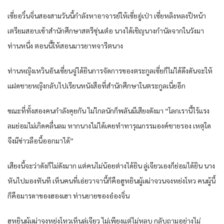
เซี่ยอวิ๋นจิ่นสองสามวันนี้กำลังหาอาจารย์ให้เซี่ยอู่เป่า เซี่ยหลิงหลงปีหน้า
เตรียมสอบเข้าสำนักศึกษาสตรีซุ่นเต๋อ นางได้เชิญนางกำนัลจากในวังมา
ท่านหนึ่ง ตอนนี้ให้สอนมารยาทจารีตนาง
ท่านหญิงเหวินอันเซี่ยนจู่ได้ยินการจัดการของตระกูลเซี่ยก็ไม่ได้ดึงดันจะให้
แฝดชายหญิงกลับไปเรียนหนังสือที่สำนักศึกษาในตระกูลเนี่ยอีก
ขณะที่ทั้งสองคนกำลังคุยกัน ไม่ไกลนักก็พลันมีเสียงดังมา “โลกเรานี้ไร้แรง
ลมย่อมไม่เกิดคลื่นลม หากนางไม่ได้เคยทำทารุณกรรมองค์ชายรอง เหตุใด
จึงมีข่าวลือนี้ออกมาได้”
เสียงนี้จะว่าดังก็ไม่ดังมาก แต่คนไม่น้อยต่างได้ยิน ลู่เจียวเองก็ย่อมได้ยิน นาง
หันไปมองทันที เห็นคนที่เอ่ยวาจานี้ก็คือฮูหยินผู้เฒ่าจวนจงหย่งโหว คนผู้นี้
ก็คือมารดาของฮองเฮา ท่านยายของอ๋องจิ่น
ฮูหยินผู้เฒ่าจงหย่งโหวเห็นลู่เจียว ไม่เพียงแต่ไม่หลบ กลับถามอย่างไม่