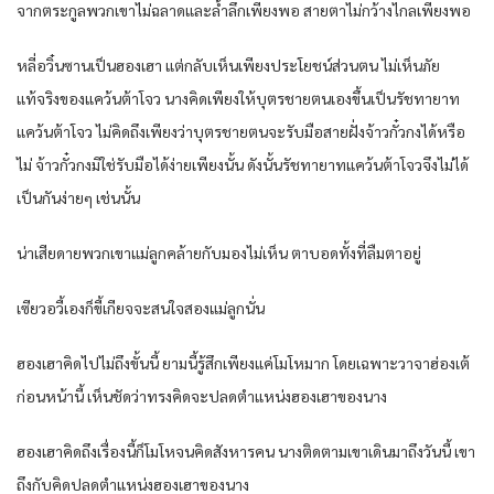
จากตระกูลพวกเขาไม่ฉลาดและล้ำลึกเพียงพอ สายตาไม่กว้างไกลเพียงพอ
หลี่อวิ๋นซานเป็นฮองเฮา แต่กลับเห็นเพียงประโยชน์ส่วนตน ไม่เห็นภัย
แท้จริงของแคว้นต้าโจว นางคิดเพียงให้บุตรชายตนเองขึ้นเป็นรัชทายาท
แคว้นต้าโจว ไม่คิดถึงเพียงว่าบุตรชายตนจะรับมือสายฝั่งจ้าวกั๋วกงได้หรือ
ไม่ จ้าวกั๋วกงมิใช่รับมือได้ง่ายเพียงนั้น ดังนั้นรัชทายาทแคว้นต้าโจวจึงไม่ได้
เป็นกันง่ายๆ เช่นนั้น
น่าเสียดายพวกเขาแม่ลูกคล้ายกับมองไม่เห็น ตาบอดทั้งที่ลืมตาอยู่
เซียวอวี้เองก็ขี้เกียจจะสนใจสองแม่ลูกนั่น
ฮองเฮาคิดไปไม่ถึงขั้นนี้ ยามนี้รู้สึกเพียงแค่โมโหมาก โดยเฉพาะวาจาฮ่องเต้
ก่อนหน้านี้ เห็นชัดว่าทรงคิดจะปลดตำแหน่งฮองเฮาของนาง
ฮองเฮาคิดถึงเรื่องนี้ก็โมโหจนคิดสังหารคน นางติดตามเขาเดินมาถึงวันนี้ เขา
ถึงกับคิดปลดตำแหน่งฮองเฮาของนาง