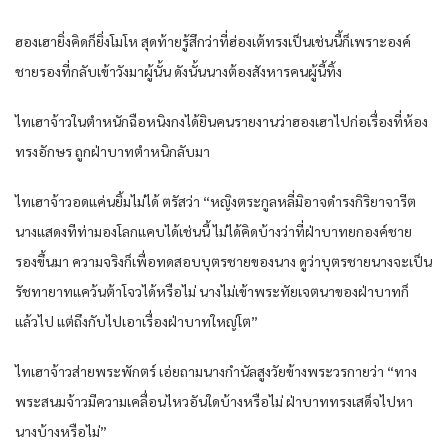
ฮองเฮายิ่งคิดก็ยิ่งโมโห สุดท้ายรู้สึกว่าที่ฮ่องเต้ทรงเป็นเช่นนี้ก็เพราะองค์
ชายรองที่กลับเข้าวังมาผู้นั้น ดังนั้นนางต้องสังหารคนผู้นี้ทิ้ง
ไทเฮาจ้าวในตำหนักฉือหนิงกงได้ยินคนรายงานว่าฮองเฮาไปก่อเรื่องที่ห้อง
ทรงอักษร ถูกฝ่าบาทตำหนิกลับมา
ไทเฮาจ้าวอดแค่นยิ้มไม่ได้ ตรัสว่า “หญิงตระกูลหลี่มิอาจดำรงกิริยาจารีต
นางแสดงทีท่ามองโลกแคบได้เช่นนี้ ไม่ได้คิดบ้างว่าที่ฝ่าบาทยกองค์ชาย
รองขึ้นมา ความจริงก็เพื่อทดสอบบุตรชายของนาง ดูว่าบุตรชายนางจะเป็น
รัชทายาทแคว้นต้าโจวได้หรือไม่ นางไม่เข้าพระทัยเจตนาของฝ่าบาทก็
แล้วไป แต่ถึงกับไปเอาเรื่องฝ่าบาทใหญ่โต”
ไทเฮาจ้าวส่ายพระพักตร์ เอ่ยถามนางกำนัลสูงวัยข้างพระวรกายว่า “ทาง
พระสนมจ้าวมีความเคลื่อนไหวอันใดบ้างหรือไม่ ฝ่าบาททรงเสด็จไปหา
นางบ้างหรือไม่”