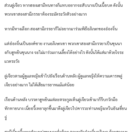
ส่วนลู่เจียว หากฮองเฮามีหนทางก็แทบอยากจะสับนางเป็นเนื้อบด ดังนั้น
พวกเขาสองสามีภรรยาต้องระมัดระวังตัวอย่างมาก
หากมีทางเลือก สองสามีภรรยาก็ไม่อยากมาร่วมพิธีอภิเษกของอ๋องจิ่น
แต่อ๋องจิ่นเป็นองค์ชาย งานอภิเษกเขา พวกเขาสองสามีภรรยาเป็นขุนนา
งกับฮูหยินขุนนาง จะไม่มาร่วมงานเลี้ยงได้อย่างไร ดังนั้นได้แต่มาด้วยใจระ
แวดระวัง
ลู่เจียวตามผู้ดูแลหญิงเข้าไปยังเรือนด้านหลัง ผู้ดูแลหญิงให้ความเคารพลู่
เจียวอย่างมาก ไม่ได้เสียมารยาทแม้แต่น้อย
เรือนด้านหลัง บรรดาฮูหยินแต่ละตระกูลเห็นลู่เจียวเข้ามาก็รีบกวักมือ
ทักทายนาง เนี่ยอวี้เหยาลุกขึ้นมาดึงลู่เจียวไปคารวะท่านหญิงเหวินอันเซี่ยน
จู่
สามีเนี่ยอวี้เหยาตำแหน่งขุนนางต่ำต้อย ตามหลักอ๋องจิ่นอภิเษก ด้วยสถานะ