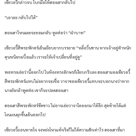
เซียวอวี้กล่าวจบ โบกมือให้ฮองเฮากลับไป
“เอาละ กลับไปได้”
ฮองเฮาไหนเลยจะยอมกลับ ทูลต่อว่า “ฝ่าบาท”
เซียวอวี้สีพระพักตร์เย็นเยียบยากบรรยาย “หลี่อวิ๋นซาน หากเจ้าอยู่ตำหนัก
คุนหนิงกงเบื่อแล้ว เราจะให้เจ้าเปลี่ยนที่อยู่ดู”
พอทรงเอ่ยว่านี้ออกไป ในห้องทรงอักษรก็เงียบกริบลง ฮองเฮามองเซียวอวี้
สีพระพักตร์แทบไม่อยากจะเชื่อ วาจาของเซียวอวี้แทบจะบอกนางว่าหาก
นางยังกล้าพูดต่อ เขาก็จะปลดฮองเฮา
ฮองเฮาสีพระพักตร์ซีดขาว ไม่อาจเอ่ยวาจาใดออกมาได้อีก สุดท้ายได้แต่
โงนเงนลุกขึ้นเดินออกไป
เซียวอวี้ถอนหายใจ จงหย่งโหวแท้จริงก็ไม่ได้ความสักเท่าไร ฮองเฮาที่มา