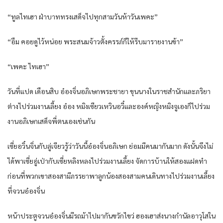
“ทูลไทเฮา ฝ่าบาททรงเสด็จไปทุกสามวันห้าวันเพคะ”
“อืม คอยดูไว้หน่อย พระสนมจ้าวตั้งครรภ์ก็ให้รีบมารายงานข้า”
“เพคะ ไทเฮา”
วันที่แปด เดือนสิบ อ๋องจิ่นอภิเษกพระชายา ขุนนางในราชสำนักและภริยา
ต่างไปร่วมงานเลี้ยง อ๋อง หมิงเซียวเหวินอวี๋และองค์หญิงหมิงจูเองก็ไปร่วม
งานอภิเษกเสด็จพี่ตนเองเช่นกัน
เซี่ยอวิ๋นจิ่นกับลู่เจียวรู้ว่าวันนี้อ๋องจิ่นอภิเษก ย่อมมีคนมากันมาก ดังนั้นจึงไม่
ได้พาเซี่ยอู่เป่ากับเซี่ยหลิงหลงไปร่วมงานเลี้ยง จัดการบ้านให้สองแฝดทำ
ก่อนที่พวกเขาสองสามีภรรยาพาลูกน้องสองสามคนเดินทางไปร่วมงานเลี้ยง
ที่จวนอ๋องจิ่น
หน้าประตูจวนอ๋องจิ่นมีรถม้าไปมากันขวักไขว่ ฮองเฮาส่งนางกำนัลอาวุโสใน