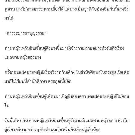
หูซ่าน นางไม่อาจมาร่วมงานเลี้ยงได้ แต่นางเป็นญาติกับอ๋องจิ่น วันนี้นางจึง
มาได้
“คารวะมารดาบุญธรรม”
ท่านหญิงเหวินอันเซี่ยนจู่ดึงนางขึ้นมานั่งข้างกาย ถามอย่างห่วงใยถึงเรื่อง
แฝดชายหญิงของนาง
ครั้งก่อนแฝดชายหญิงมีเรื่องวิวาทกับเด็กๆ ในสำนักศึกษาในตระกูลเนี่ย ต่อ
มาก็ไม่เรียนที่สำนักศึกษา ตระกูลเนี่ยอีก
ท่านหญิงเหวินอันเซี่ยนจู่ให้คนมาเชิญถึงสองครา แต่แฝดชายหญิงก็ไม่ยอม
ไป
วันนี้ได้พบกัน ท่านหญิงเหวินอันเซี่ยนจู่จึงถามถึงแฝดชายหญิงอย่างห่วงใย
ลู่เจียวอธิบายคร่าวๆ กับท่านหญิงเหวินอันเซี่ยนจู่เล็กน้อย