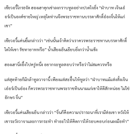
เซียวอวี้โกรธจัด ฮองเฮาคุกเข่าลงกราบทูลอย่างปวดใจยิ่ง “ฝ่าบาท เจินเอ๋
อร์เป็นองค์ชายใหญ่ เหตุใดท่านจึงพระราชทานบรรดาศักดิ์อ๋องจิ่นให้แก่
เขา”
เซียวอวี้แค่นยิ้มกล่าวว่า “เช่นนั้นเจ้าคิดว่าเราควรพระราชทานบรรดาศักดิ์
ใดให้เขา รัชทายาทหรือ” น้ำเสียงเย็นเยียบยิ่งกว่าน้ำแข็ง
ฮองเฮานิ่งอึ้งไปครู่หนึ่ง อยากจะทูลตอบว่าหรือว่าไม่สมควรหรือ
แต่สุดท้ายก็มิกล้าทูลวาจานี้ เพียงแต่สะอื้นไห้ทูลว่า “ฝ่าบาทแม้แต่งตั้งเจิน
เอ๋อร์เป็นอ๋อง ก็ควรพระราชทานพระราชทินนามแก่เขาให้ดีสักหน่อย ไม่ใช่
อักษร จิ่น”
เซียวอวี้แค่นเสียงเย็น กล่าวว่า “จิ่นก็คือความปรารถนาที่เรามีต่อเขา หวังให้
เขาระวังวาจาและการกระทำ ทำอะไรให้คิดการให้รอบคอบก่อนลงมือทำ”