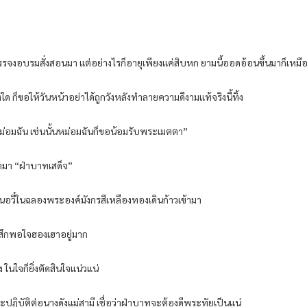
ยบรรจงอบรมสั่งสอนมา แต่อย่างไรก็อายุเพียงแค่สิบหก ยามนี้ออดอ้อนขึ้นมาก็เหม
ใด ก็ขอให้วันหน้าอย่าได้ถูกวังหลังทำลายความดีงามแท้จริงนี้ทิ้ง
นใจหม่อมฉัน เช่นนั้นหม่อมฉันก็ขอน้อมรับพระเมตตา”
้ามา “ฝ่าบาทเสด็จ”
หวินอวี๋ในฉลองพระองค์มังกรสีเหลืองทองเดินก้าวเข้ามา
รู้สึกพอใจฮองเฮาอยู่มาก
 ในใจก็ยิ่งตัดสินใจแน่วแน่
็จะปฏิบัติต่อนางดังแม่สามี เชื่อว่าฝ่าบาทจะต้องดีพระทัยเป็นแน่