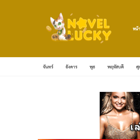
หน้
จันทร์
อังคาร
พุธ
พฤหัสบดี
ศุ