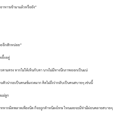
ินอาหารเช้ามาแล้วหรือยัง”
ชายอีกสักหน่อย”
อึ้งอยู่
 กล่าวตามตรง หากไม่ได้เห็นกับตา นางไม่มีทางนึกภาพออกเป็นแน่
่วนตัวน่าจะเป็นคนเข้มงวดมาก คิดไม่ถึงว่ากลับเป็นคนสบายๆ เช่นนี้
แม่ลูก
ารยาทหากผิดพลาดเพียงนิด ก็จะถูกตำหนิลงโทษ ไหนเลยจะมีท่ามีผ่อนคลายสบายๆ เ