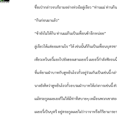
ซื่อเป่ากล่าวจบก็ถามอย่างห่วงใยลู่เจียว “ท่านแม่ ท่านก
“กินก่อนมาแล้ว”
“ข้ายังไม่ได้กิน ท่านแม่กินเป็นเพื่อนข้าอีกหน่อย”
ลู่เจียวได้แต่ยอมตามใจ “ได้ เช่นนั้นก็กินเป็นเพื่อนบุตร
เซียวเหวินอวี๋มองไปยังฮองเฮาเผยอวี่ เผยอวี่กำลังฟังจนนิ่ง
ที่แท้ยามฝ่าบาทกับฮูหยินโจวกั๋วอยู่ร่วมกันเป็นเช่นนี้
นางยังคิดว่าฮูหยินโจวกั๋วอบรมฝ่าบาทได้เก่งกาจเช่นนี้ ส
แม้ตระกูลเผยเองก็ไม่ได้มีท่าทีสบายๆ เหมือนพวกเขาสอง
เผยอวี่เป็นบุตรี อยู่ตระกูลเผยไม่ว่าวาจาหรือกิริยาม