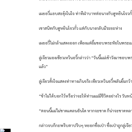
เผยอวี่แอบสะดุ้งในใจ ท่าทีฝ่าบาทต่อนางกับฮูหยินโจวกั๋
เขาสนิทกับฮูหยินโจวกั๋ว แต่กับนางกลับมีระยะห่าง
เผยอวี่ไม่กล้าแสดงออก เพียงแต่ยิ้มขอบพระทัยในพระเมต
ลู่เจียวมองเซียวเหวินอวี๋กล่าวว่า “วันนี้แม่เข้าวั
แล้ว”
ลู่เจียวตั้งใจแสดงท่าทางเกินจริง เซียวเหวินอวี๋พลันยิ้มก
“ข้าไม่ได้บอกไว้หรือว่าจะให้ท่านแม่มีชีวิตอย่างไร วันห
“ตอนนี้แม่ไม่ขาดแคลนอันใด หากจะขาด ก็น่าจะขาดห
กล่าวจบก็กะพริบตาปริบๆ หยอกซื่อเป่า ซื่อเป่าถูกลู่เจ