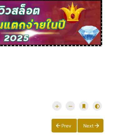
Prev
Next