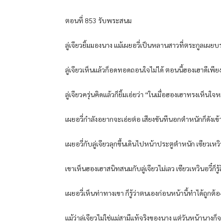
ตอนที่ 853 รับพระสนม
ลู่เจียวยิ้มมองนาง แม้เผยอวี่เป็นหลานสาวที่ตระกูลเผ
ลู่เจียวเห็นแล้วก็อดทอดถอนใจไม่ได้ ตอนนี้ฮองเฮาดีเพียง
ลู่เจียวครุ่นคิดแล้วก็ยิ้มเอ่ยว่า “ในเมื่อฮองเฮาทรงเห็
เผยอวี่กำลังอยากจะเอ่ยต่อ เสียงขันทีนอกตำหนักก็ดังเข
เผยอวี่กับลู่เจียวลุกขึ้นเดินไปหน้าประตูตำหนัก เซียวเ
เขาเห็นฮองเฮาสนิทสนมกับลู่เจียวไม่เลว เซียวเหวินอวี๋ก็
เผยอวี่เห็นท่าทางเขา ก็รู้ว่าตนเองก่อนหน้านี้ทำได้ถูกต้อง
แม้ว่าลู่เจียวไม่ใช่แม่สามีแท้จริงของนาง แต่วันหน้านางก