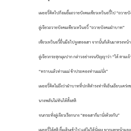
เผยอวี่คิดไปก็อมยิ้มถวายบังคมเซียวเหวินอวี๋ไป “ถวาย
ลู่เจียวถวายบังคมเซียวเหวินอวี๋ “ถวายบังคมฝ่าบาท”
เซียวเหวินอวี๋ยื่นมือไปจูงฮองเฮา จากนั้นก็เดินมาตรงหน้า
ลู่เจียวกระตุกมุมปาก กล่าวอย่างจนปัญญาว่า “ได้ ตามเจ
“ทราบแล้วท่านแม่ ข้าประคองท่านแม่นั่ง”
เผยอวี่คิดไม่ถึงว่าฝ่าบาทที่ปกติดำรงท่าทีเย็นเยียบเคร่งขร
นางพลันไม่ทันได้ตั้งสติ
จนกระทั่งลู่เจียวเรียกนาง “ฮองเฮาก็มานั่งด้วยกัน”
เผยอวี่ได้สติ ยิ้มเดินเข้าไป แต่ไม่ได้นั่งลง หากเงยหน้ามอง