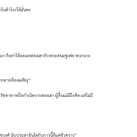
ว้นต้าโจวได้มั่นคง
ะสนมมา ก็อย่าได้ละเลยฮองเฮากับพระสนมซูเฟย พวกนาง
ยมากมายต้องเผชิญ”
ทายาทถือกำเนิดจากฮองเฮา ผู้อื่นแม้มีใจคิด แต่ไม่มี
บราชวงศ์ นับประสาอันใดกับการนี้ก็แค่ชั่วคราว”