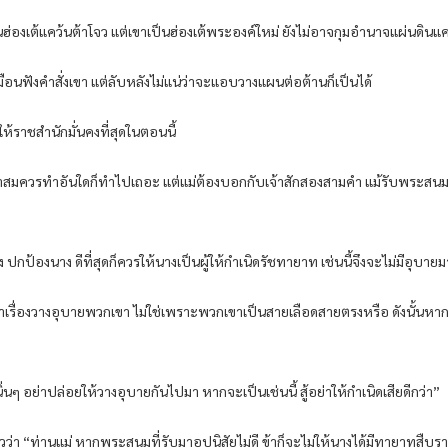
ป่าเป็นฮ่องเต้แคว้นต้าโจว แต่เขาเป็นฮ่องเต้พระองค์ใหม่ ยังไม่อาจกุมอำนาจแผ่นดินแค
อนฟังคำสั่งเขา แต่ลับหลังไม่แน่ว่าจะแอบวางแผนต่อต้านก็เป็นได้
ห้ราชสำนักมั่นคงที่สุดในตอนนี้
่ได้ เจ้าสมควรทำอันใดก็ทำไปเถอะ แต่แม่ต้องบอกกับเจ้าสักสองสามคำ แม้รับพร
ป้องนาง ดีที่สุดก็ควรให้นางเป็นผู้ให้กำเนิดรัชทายาท เช่นนี้จึงจะไม่มีอุบา
เรื่องวางอุบายพวกเขา ไม่ใช่เพราะพวกเขาเป็นสายเลือดสายตรงหรือ ดังนั้นหากรัช
นิ่นๆ อย่าปล่อยให้วางอุบายกันไปมา หากจะเป็นเช่นนี้ สู้อย่าให้กำเนิดเสียดีกว่า”
่ง กล่าวว่า “ท่านแม่ หากพระสนมที่รับมาอุปนิสัยไม่ดี ข้าก็จะไม่ให้นางได้มีทายาทสื