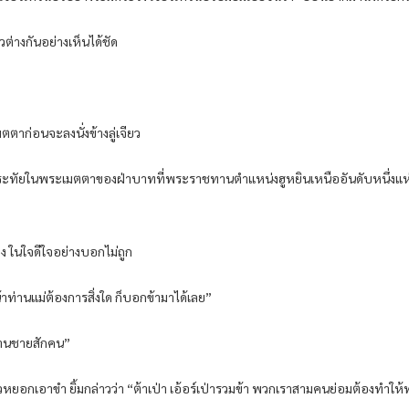
วต่างกันอย่างเห็นได้ชัด
ตาก่อนจะลงนั่งข้างลู่เจียว
งมาขอบพระทัยในพระเมตตาของฝ่าบาทที่พระราชทานตำแหน่งฮูหยินเหนืออันดับหนึ่งแ
ว้าง ในใจดีใจอย่างบอกไม่ถูก
น้าท่านแม่ต้องการสิ่งใด ก็บอกข้ามาได้เลย”
ลานชายสักคน”
ียวหยอกเอาขำ ยิ้มกล่าวว่า “ต้าเป่า เอ้อร์เป่ารวมข้า พวกเราสามคนย่อมต้องทำให