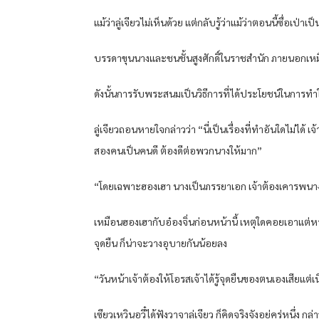
แม้ว่าลู่เจียวไม่เห็นด้วย แต่กลับรู้ว่าแม้ว่าตอนนี้ซื่อเ
บรรดาขุนนางและชนชั้นสูงศักดิ์ในราชสำนัก ภายนอกเหมื
ดังนั้นการรับพระสนมเป็นวิธีการที่ได้ประโยชน์ในการทำใ
ลู่เจียวถอนหายใจกล่าวว่า “นี่เป็นเรื่องที่ทำอันใดไม
สองคนเป็นคนดี ต้องดีต่อพวกนางให้มาก”
“โดยเฉพาะฮองเฮา นางเป็นภรรยาเอก เจ้าต้องเคารพนาง ปก
เหมือนฮองเฮากับอ๋องจิ่นก่อนหน้านี้ เหตุใดคอยเอาแต่หา
จุดยืน ก็น่าจะวางอุบายกันน้อยลง
“วันหน้าเจ้าต้องให้โอรสเจ้าได้รู้จุดยืนของตนเองเสียแต่เ
เซียวเหวินอวี๋ได้ฟังวาจาลู่เจียว ก็คิดจริงจังอยู่ครู่หนึ