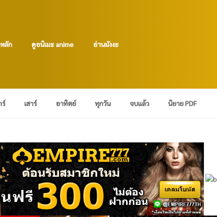
าหลัก
ดูอนิเมะ anime
อ่านมังงะ
กร์
เสาร์
อาทิตย์
ทุกวัน
จบแล้ว
นิยาย PDF