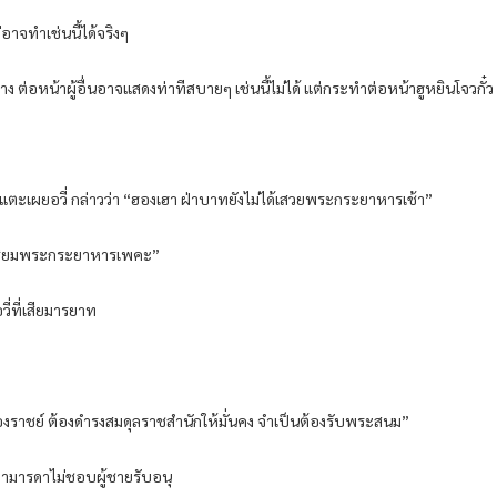
อาจทำเช่นนี้ได้จริงๆ
ต่อหน้าผู้อื่นอาจแสดงท่าทีสบายๆ เช่นนี้ไม่ได้ แต่กระทำต่อหน้าฮูหยินโจวกั๋ว
ู่เจียวแตะเผยอวี่ กล่าวว่า “ฮองเฮา ฝ่าบาทยังไม่ได้เสวยพระกระยาหารเช้า”
าวเตรียมพระกระยาหารเพคะ”
วี่ที่เสียมารยาท
ึ้นครองราชย์ ต้องดำรงสมดุลราชสำนักให้มั่นคง จำเป็นต้องรับพระสนม”
ู้ว่ามารดาไม่ชอบผู้ชายรับอนุ