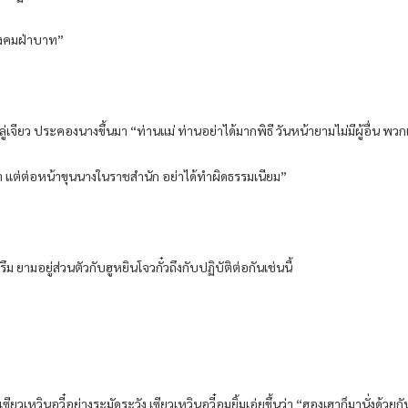
บังคมฝ่าบาท”
ลู่เจียว ประคองนางขึ้นมา “ท่านแม่ ท่านอย่าได้มากพิธี วันหน้ายามไม่มีผู้อื่น พว
้า แต่ต่อหน้าขุนนางในราชสำนัก อย่าได้ทำผิดธรรมเนียม”
ึม ยามอยู่ส่วนตัวกับฮูหยินโจวกั๋วถึงกับปฏิบัติต่อกันเช่นนี้
เซียวเหวินอวี๋อย่างระมัดระวัง เซียวเหวินอวี๋อมยิ้มเอ่ยขึ้นว่า “ฮองเฮาก็มานั่งด้วยก