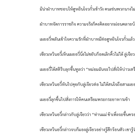
มิน่าฝ่าบาทชอบให้ฮูหยินโจวกั๋วเข้าวัง คนเช่นพวกนางไม่
ฝ่าบาทจัดการราชกิจ ความจริงก็คงคิดอยากผ่อนคลายบ้าง 
เผยอวี่พลันเข้าใจความรักที่ฝ่าบาทมีต่อฮูหยินโจวกั๋วแล้ว
เซียวเหวินอวี๋เห็นเผยอวี่นิ่งไม่ขยับก็อดเลิกคิ้วไม่ได้ ล
เผยอวี่ได้สติรีบลุกขึ้นทูลว่า “หม่อมฉันจะไปสั่งให้บ่
เซียวเหวินอวี๋หันไปคุยกับลู่เจียวต่อ ไม่ได้สนใจถือสาเผยอ
เผยอวี่ลุกขึ้นไปสั่งการให้คนเตรียมพระกระยาหารเช้า
เซียวเหวินอวี๋กล่าวกับลู่เจียวว่า “ท่านแม่ ข้าเพิ่งจะข
เซียวเหวินอวี๋กล่าวจบก็มองลู่เจียวอย่างรู้สึกร้อนตัว เขาร