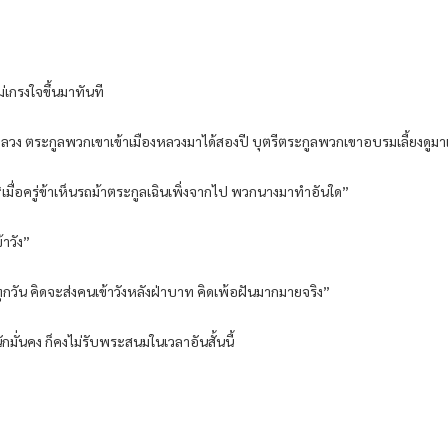
ไม่เกรงใจขึ้นมาทันที
งหลวง ตระกูลพวกเขาเข้าเมืองหลวงมาได้สองปี บุตรีตระกูลพวกเขาอบรมเลี้ยงดูมาเห
่า “เมื่อครู่ข้าเห็นรถม้าตระกูลเฉินเพิ่งจากไป พวกนางมาทำอันใด”
้าวัง”
ขึ้นทุกวัน คิดจะส่งคนเข้าวังหลังฝ่าบาท คิดเพ้อฝันมากมายจริง”
กมั่นคง ก็คงไม่รับพระสนมในเวลาอันสั้นนี้