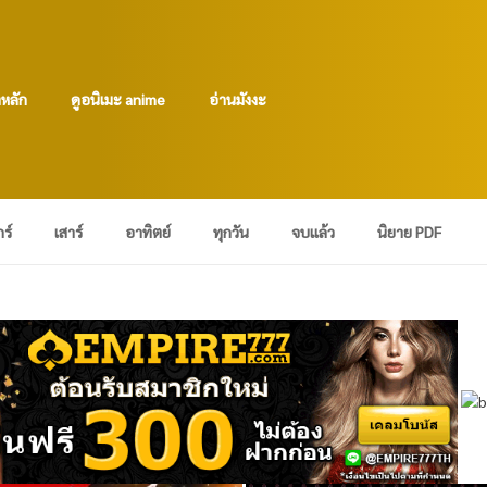
าหลัก
ดูอนิเมะ anime
อ่านมังงะ
กร์
เสาร์
อาทิตย์
ทุกวัน
จบแล้ว
นิยาย PDF