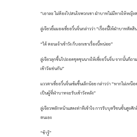
“เอาละ ไม่ต้องไปสนใจพวกเขา ฝ่าบาทไม่มีทางให้หญิงตระก
ลู่เจียวยิ้มมองเซี่ยอวิ๋นจิ่นกล่าวว่า “เรื่องนี้ให้ฝ่าบาทตั
“ได้ ตอนเจ้าเข้าวัง ก็บอกเขาเรื่องนี้หน่อย”
ลู่เจียวลุกขึ้นไปถอดชุดขุนนางให้เซี่ยอวิ๋นจิ่น จากนั้นก็
เข้าวังเช่นกัน”
แววตาเซี่ยอวิ๋นจิ่นเข้มขึ้นเล็กน้อย กล่าวว่า “หากไม่เ
เป็นผู้ที่ฝ่าบาทจะรับเข้าวังหลัง”
ลู่เจียวพยักหน้าแสดงท่าทีเข้าใจ การรับบุตรีชนชั้นสูงศั
ตนเอง
“ข้ารู้”