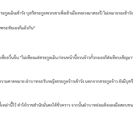
ูลเฉินเข้าวัง บุตรีตระกูลพวกเขาเพิ่งเข้าเมืองหลวงมาสองปี ไม่เหมาะจะเข้าวัง
ดสินพระทัยเองก็แล้วกัน”
ถามเซี่ยอวิ๋นจิ่น “ไม่เพียงแต่ตระกูลเฉิน ก่อนหน้านี้จวนจ้าวกั๋วกงเองก็ส่งเทียบเช
หนือความคาดหมาย ฝ่าบาทจะรับหญิงตระกูลจ้าวเข้าวัง นอกจากตระกูลจ้าว ยังมีบุตรี
กดิ์เหล่านี้ไว้ ทำให้ราชสำนักมั่นคงได้ชั่วคราว จากนั้นฝ่าบาทย่อมต้องลงมือสยบชน