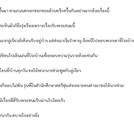
ึ้นมา ตามถนนตรอกซอกซอยล้วนครึกครื้นกันอย่างมากด้วยเรื่องนี้
ทินผิวก็ยิ่งรุ่งเรืองเพราะเรื่องรับพระสนมนี้
 เริ่มแรกลู่เจียวยังต้อนรับอยู่บ้าง แต่ต่อมาเริ่มรำคาญ จึงหนีไปหลบพวกเขาที่โรงบ
บใช้ตนไปเดินเล่นที่โรงบ้านเพื่อหลบความวุ่นวายด้วยเช่นกัน
ยือนที่บ้านทุกวัน ขอให้พวกนางช่วยพูดกับลู่เจียว
หลงก็หลบไม่พ้น รุ่นพี่ในสำนักศึกษาสตรีซุ่ยเต๋อหลายคนต่างมาขอให้นางช่วย
้เรื่องพี่สี่รับพระสนมรีบผ่านไปโดยเร็ว
ทนากัน สบายใจอย่างยิ่ง