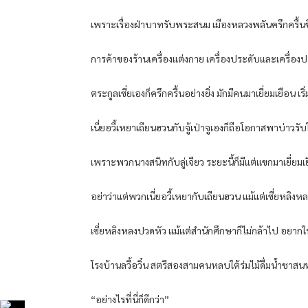
เพราะเรื่องฝ่าบาทรับพระสนม เมืองหลวงพลันครึกครื้นข
การค้าของร้านเครื่องแต่งกาย เครื่องประดับและเครื่องประ
ตระกูลเซี่ยเองก็ครึกครื้นอย่างยิ่ง มักมีคนมาเยี่ยมเยือน
เนี่ยอวี้เหยาเถียนฮวนกับจู้เป่าจูเองก็ถือโอกาสพาบ่าวรั
เพราะพวกนางสนิทกับลู่เจียว ระยะนี้ก็มีแต่แขกมาเยี่ยมเ
อย่าว่าแต่พวกเนี่ยอวี้เหยากับเถียนฮวน แม้แต่เซี่ยหลิง
เซี่ยหลิงหลงปวดหัว แม้แต่สำนักศึกษาก็ไม่กล้าไป อยากให
โรงบ้านลวี้อวิ๋น สตรีสองสามคนหลบใต้ร่มไม้ดื่มน้ำชาสน
“อย่างไรที่นี่ก็ดีกว่า”