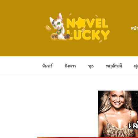
หน้
จันทร์
อังคาร
พุธ
พฤหัสบดี
ศุ