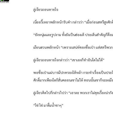
ลู่เจียวถอนหายใจ
เนี่ยอวี้เหยาพยักหน้ารับคำ กล่าวว่า “เมื่อก่อนสตรีสูงศั
“ยังหนุ่มและรูปงาม ทั้งยังเป็นฮ่องเต้ ประเด็นสำคัญก็คื
เถียนฮวนพยักหน้า “เพราะเสน่ห์ของซื่อเป่า แต่สตรีพวกนี
ลู่เจียวถอนหายใจกล่าวว่า “เขาเองก็ทำอันใดไม่ได้”
พอซื่อเป่าแผ่บารมีปกครองใต้หล้า กระทำเรื่องเป็นประ
ศักดิ์มากเพียงใดก็สั่นคลอนเขาไม่ได้ ตอนนั้นเขาก็จะลงม
ลู่เจียวคิดไปก็กล่าวไปว่า “เอาละ พวกเราไม่คุยเรื่องน่าก
“ใช่ ใช่ มาดื่มน้ำชาๆ”