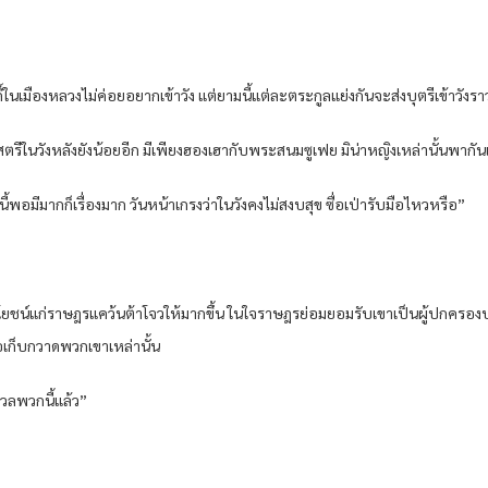
กดิ์ในเมืองหลวงไม่ค่อยอยากเข้าวัง แต่ยามนี้แต่ละตระกูลแย่งกันจะส่งบุตรีเข้าวังร
อสตรีในวังหลังยังน้อยอีก มีเพียงฮองเฮากับพระสนมซูเฟย มิน่าหญิงเหล่านั้นพากันแ
้พอมีมากก็เรื่องมาก วันหน้าเกรงว่าในวังคงไม่สงบสุข ซื่อเป่ารับมือไหวหรือ”
โยชน์แก่ราษฎรแคว้นต้าโจวให้มากขึ้น ในใจราษฎรย่อมยอมรับเขาเป็นผู้ปกครองปร
ือเก็บกวาดพวกเขาเหล่านั้น
ังวลพวกนี้แล้ว”