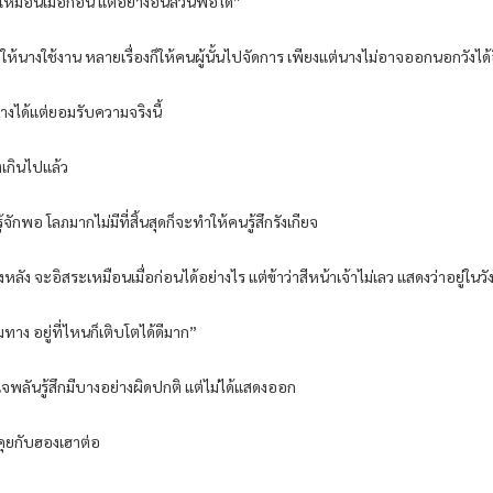
เหมือนเมื่อก่อน แต่อย่างอื่นล้วนพอได้”
ให้นางใช้งาน หลายเรื่องก็ให้คนผู้นั้นไปจัดการ เพียงแต่นางไม่อาจออกนอกวังได้อิ
างได้แต่ยอมรับความจริงนี้
งเกินไปแล้ว
ักพอ โลภมากไม่มีที่สิ้นสุดก็จะทำให้คนรู้สึกรังเกียจ
ังหลัง จะอิสระเหมือนเมื่อก่อนได้อย่างไร แต่ข้าว่าสีหน้าเจ้าไม่เลว แสดงว่าอยู่ในวังใ
มทาง อยู่ที่ไหนก็เติบโตได้ดีมาก”
จพลันรู้สึกมีบางอย่างผิดปกติ แต่ไม่ได้แสดงออก
คุยกับฮองเฮาต่อ