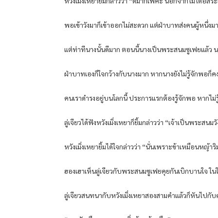
หวังเมิ่งเหยายิ้มกล่าวว่า “ดีมากเพคะ นอกจากไม่ได้อิสระ
พอเข้าวังมาก็เข้าออกไม่สะดวก แต่ฝ่าบาทส่งคนผู้หนึ่งมา
แต่ท่าทีนางนั้นดีมาก ตอนนี้นางเป็นพระสนมซูเฟยแล้ว น
ฝ่าบาทเองก็ใจกว้างกับนางมาก หากนางยังไม่รู้จักพอก็ค
คนเราดำรงอยู่บนโลกนี้ ประการแรกต้องรู้จักพอ หากไม่รู้จ
ลู่เจียวได้ฟังหวังเมิ่งเหยาก็ยิ้มกล่าวว่า “เจ้าเป็นพระสนมว
หวังเมิ่งเหยายิ้มได้ใจกล่าวว่า “นั่นเพราะข้าเหมือนหญ้าริ
ฮองเฮาเห็นลู่เจียวกับพระสนมซูเฟยคุยกันเบิกบานใจ ในใ
ลู่เจียวสนทนากับหวังเมิ่งเหยาสองสามคำแล้วก็หันไปกับ