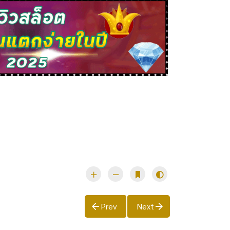
Prev
Next