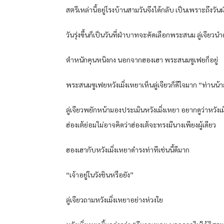
สตรีเหล่านี้อยู่โรงบ้านสามวันจึงได้กลับ เป็นเพราะถึงวั
วันรุ่งขึ้นก็เป็นวันที่ฝ่าบาทจะคัดเลือกพระสนม ลู่เจียวนำ
ตำหนักคุนหนิงกง นอกจากฮองเฮา พระสนมซูเฟยก็อยู่
พระสนมซูเฟยหวังเมิ่งเหยาเห็นลู่เจียวก็ดีใจมาก “ท่านน้าล
ลู่เจียวพยักหน้ามองประเมินหวังเมิ่งเหยา อยากดูว่าหวัง
ฮ่องเต้ย่อมไม่อาจคิดว่าฮ่องเต้จะทรงมีนางเพียงผู้เดียว
ฮองเฮากับหวังเมิ่งเหยาดำรงท่าทีเช่นนี้ดีมาก
“เจ้าอยู่ในวังชินหรือยัง”
ลู่เจียวถามหวังเมิ่งเหยาอย่างห่วงใย