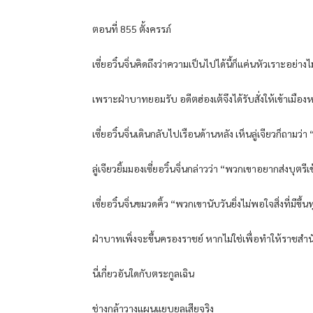
ตอนที่ 855 ตั้งครรภ์
เซี่ยอวิ๋นจิ่นคิดถึงว่าความเป็นไปได้นี้ก็แค่นหัวเราะอย่าง
เพราะฝ่าบาทยอมรับ อดีตฮ่องเต้จึงได้รับสั่งให้เข้าเมือ
เซี่ยอวิ๋นจิ่นเดินกลับไปเรือนด้านหลัง เห็นลู่เจียวก็ถามว
ลู่เจียวยิ้มมองเซี่ยอวิ๋นจิ่นกล่าวว่า “พวกเขาอยากส่งบุตรีเข
เซี่ยอวิ๋นจิ่นขมวดคิ้ว “พวกเขานับวันยิ่งไม่พอใจสิ่งที่มี
ฝ่าบาทเพิ่งจะขึ้นครองราชย์ หากไม่ใช่เพื่อทำให้ราชสำนั
นี่เกี่ยวอันใดกับตระกูลเฉิน
ช่างกล้าวางแผนแยบยลเสียจริง