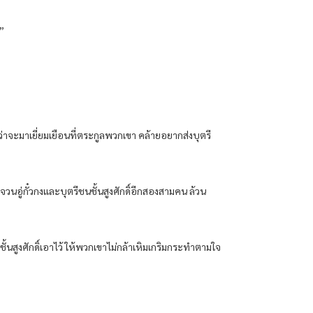
”
ิญมาว่าจะมาเยี่ยมเยือนที่ตระกูลพวกเขา คล้ายอยากส่งบุตรี
จวนอู่กั๋วกงและบุตรีชนชั้นสูงศักดิ์อีกสองสามคน ล้วน
ชั้นสูงศักดิ์เอาไว้ ให้พวกเขาไม่กล้าเหิมเกริมกระทำตามใจ