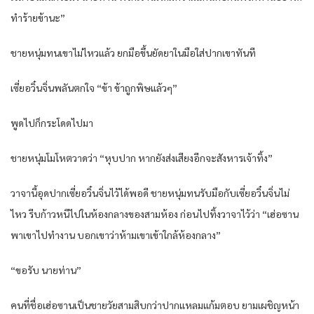
ทำร้ายข้านะ”
ชายหนุ่มทนเขาไม่ไหวแล้ว ยกมือขึ้นยัดยาในมือใส่ปากเขาทันที
เซี่ยอวิ๋นจิ่นพลันตกใจ “ข้า ข้าถูกพิษแล้วๆ”
พูดไปก็กระโดดไปมา
ชายหนุ่มโมโหตวาดว่า “หุบปาก หากยังส่งเสียงอีกจะสังหารเจ้าทิ้ง”
วาจานี้อุดปากเซี่ยอวิ๋นจิ่นไว้ได้พอดี ชายหนุ่มทนรับมือกับเซี่ยอวิ๋นจิ่นไม่
ไหว รีบก้าวหนีไปในห้องกลางของสามห้อง ก่อนไปทิ้งวาจาไว้ว่า “เฮ่อซาน
พาเขาไปทำงาน บอกเขาว่าห้ามเขาเข้าใกล้ห้องกลาง”
“ขอรับ นายท่าน”
คนที่ชื่อเฮ่อซานเป็นชายวัยสามสิบกว่าปากแหลมแก้มตอบ ยามเผชิญหน้า