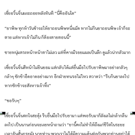
เซี่ยอวิ๋นจิ่นผงะถอยหลังทันที “นี่คืออันใด”
“ยาพิษ ทุกห้าวันข้าจะให้ยาถอนพิษหนึ่งเม็ด หากไม่กินยาถอนพิษ เจ้าก็จะ
ตาย แต่หากเจ้าไม่กิน ก็ต้องตายตอนนี้”
ชายหนุ่มตรงหน้าหน้าตาไม่เลว แต่ที่คางมีรอยแผลเป็นลึก ดูแล้วน่ากลัวมาก
เซี่ยอวิ๋นจิ่นสีหน้าไม่ยินยอม แต่กลับได้แต่ยื่นมือไปรับยาพิษมาอย่างกลัวๆ
กล้าๆ ชักช้าอืดอาดอย่างมาก อีกฝ่ายทนรอไม่ไหว ตวาดว่า “รีบกินยาลงไป
หากชักช้าจะสังหารเจ้าทิ้ง”
“ขอรับๆ”
เซี่ยอวิ๋นจิ่นตกใจสะดุ้ง รีบยื่นมือไปรับยามา แต่พอรับมาก็ลังเลไม่กล้ากลืน
ลงไป เป็นนานก่อนจะเงยหน้าถามว่า “ยานี้คงไม่ทำให้ถึงแก่ชีวิตในระยะ
เวลาอันสั้นกระมัง นายท่าน พวกเราไม่ได้มีความแค้นต่อกันพวกท่านอย่าได้