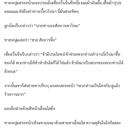
ชายหนุ่มตรงหน้ามองประเมินเซี่ยอวิ๋นจิ่นทีหนึ่ง ผมเผ้ามันเยิ้ม เสื้อผ้าปุปะ
มอมแมม ยังยืนท่าทางเบี้ยวไปมา นี่มันสวะชัดๆ
ลูกน้องรีบกล่าวว่า “นายท่านจะสังหารเขาไหม”
ชายหนุ่มเอ่ยว่า “สวะ สังหารทิ้ง”
เซี่ยอวิ๋นจิ่นรีบกล่าวว่า “ข้ามีประโยชน์ ข้าช่วยพวกท่านทำงานวิ่งไปมาซื้อ
ของได้ พวกท่านให้ข้าทำอันใดก็ได้ ใช่แล้ว ข้ายังมาเป็นพวกของพวกท่านได้
ด้วยนะ”
จากนั้นเขาก็ส่งสายตาปริบๆ มองคนตรงหน้า “พวกท่านเป็นใครกัน ดูแล้ว
ร้ายกาจมาก”
มองอีกฝ่ายด้วยสีหน้าเลื่อมใสยิ่ง
ชายหนุ่มตรงหน้าเห็นเขามองมาด้วยสายตาเลื่อมใส ความดุดันในใจก็ลดลง