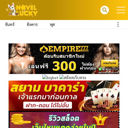
จันทร์
อังคาร
พุธ