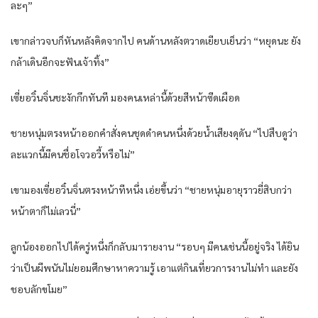
ละๆ”
เขากล่าวจบก็หันหลังคิดจากไป คนด้านหลังตวาดเยียบเย็นว่า “หยุดนะ ยัง
กล้าเดินอีกจะฟันเจ้าทิ้ง”
เซี่ยอวิ๋นจิ่นชะงักกึกทันที มองคนเหล่านี้ด้วยสีหน้าซีดเผือด
ชายหนุ่มตรงหน้าออกคำสั่งคนชุดดำคนหนึ่งด้วยน้ำเสียงดุดัน “ไปสืบดูว่า
ละแวกนี้มีคนชื่อโจวอวี้หรือไม่”
เขามองเซี่ยอวิ๋นจิ่นตรงหน้าทีหนึ่ง เอ่ยขึ้นว่า “ชายหนุ่มอายุราวยี่สิบกว่า
หน้าตาก็ไม่เลวนี่”
ลูกน้องออกไปได้ครู่หนึ่งก็กลับมารายงาน “รอบๆ มีคนเช่นนี้อยู่จริง ได้ยิน
ว่าเป็นผีพนันไม่ยอมศึกษาหาความรู้ เอาแต่กินเที่ยวการงานไม่ทำ และยัง
ชอบลักขโมย”