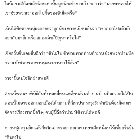
ไม่น้อย แต่ก็แค่เล็กน้อยเท่านั้น ลูกน้องข้างกายรีบกล่าวว่า “นายท่านจะให้
เขาช่วยพวกเราออกไปซื้อของอันใดหรือ”
เห็นได้ชัดชายหนุ่มฉลาดกว่าลูกน้อง ตวาดเยียบเย็นว่า “เขาออกไปแล้วยัง
จะกลับมาอีกหรือ สมองเจ้ามีปัญหาหรือไม่”
เซี่ยอวิ๋นจิ่นเอ่ยขึ้นอีกว่า “ข้าไม่ไป ข้าช่วยพวกท่านทำงาน ช่วยพวกท่านปัด
กวาด ยังช่วยพวกท่านหุงหาอาหารได้ด้วย”
วาจานี้โดนใจอีกฝ่ายพอดี
ตอนนี้พวกเขาที่นี่มีกันทั้งหมดสี่คน แต่สี่คนล้วนทำงานบ้านปัดกวาดไม่เป็น
ตอนนี้ไม่อาจออกนอกเมืองได้ สถานที่ก็สกปรกรกรุงรัง จำเป็นต้องมีคนมา
จัดการเรื่องพวกนี้จริงๆ คนผู้นี้ถือว่านำมาใช้งานได้พอดี
ชายหนุ่มครุ่นคิด แล้วก็ควักเอาขวดยาออกมา เทยาเม็ดหนึ่งส่งให้เซี่ยอวิ๋นจิ่น
“กินลงไป”