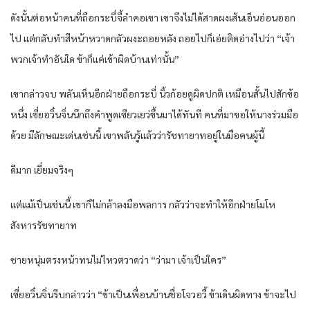
ดังนั้นต่อหน้าคนที่ถือกระบี่จี้ลำคอเขา เขาจึงไม่ได้สาดผงเส้นเอ็นอ่อนออก
ไป แต่กลับทำสีหน้าหวาดกลัวผงะถอยหลัง ถอยไปก็เอ่ยติดอ่างไปว่า “เจ้า
พวกเจ้าทำอันใด ข้าก็แค่เข้าผิดบ้านเท่านั้น”
เขากล่าวจบ พลันเห็นอีกฝ่ายถือกระบี่ นิ้วก้อยดูผิดปกติ เหมือนสั้นไปสักข้อ
หนึ่ง เซี่ยอวิ๋นจิ่นนึกถึงคำพูดเซียวเยว่ขึ้นมาได้ทันที คนที่มาขอให้นางร่วมมือ
ด้วย มีลักษณะเด่นเช่นนี้ เขาพลันรู้แล้วว่ารัชทายาทอยู่ในมือคนผู้นี้
ดีมาก เยี่ยมจริงๆ
แต่แม้เป็นเช่นนี้ เขาก็ไม่กล้าลงมือพลการ กลัวว่าจะทำให้อีกฝ่ายโมโห
สังหารรัชทายาท
ชายหนุ่มตรงหน้าทนไม่ไหวตวาดว่า “ว่ามา เจ้าเป็นใคร”
เซี่ยอวิ๋นจิ่นรีบกล่าวว่า “ข้าเป็นเพื่อนบ้านชื่อโจวอวี้ ข้าเดินผิดทาง ข้าจะไป