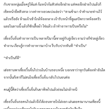
กับชายหนุ่มเมื่อครู่ได้แต่ ก้มหน้าก้มตัวต่ออีกฝ่าย แต่พออีกฝ่ายไปแล้วก็
เชิดหน้ายืดตัวตรง วางท่าทางอวดเบ่งเอ่ยว่า “ตามข้ามา จำคำนายท่านไว้
แล้วหรือยัง ห้ามเจ้าเข้าใกล้ห้องกลาง เจ้ารับหน้าที่ดูแลปัดกวาดห้องครัว
และในลานนี้ แล้วก็ซักเสื้อผ้า ใช่แล้ว เจ้าทำอาหารเป็นหรือไม่”
เซี่ยอวิ๋นจิ่นทำอาหารเป็น หลายปีมานี้เขาอยู่กับลู่เจียว ยามว่างก็ช่วยลู่เจียว
ทำงาน เรียนรู้การทำอาหารมาบ้าง รีบรับปากทันที “ทำเป็น”
“ทำเป็นก็ดี”
เฮ่อซานพาเซี่ยอวิ๋นจิ่นไปวนในบ้านรอบหนึ่ง บอกเขาว่าทุกวันต้องทำอันใด
จากนั้นก็เขาก็ไม่สนใจเซี่ยอวิ๋นจิ่น กลับไปนอนต่อ
คนผู้นี้คิดว่าเซี่ยอวิ๋นจิ่นกินยาพิษไปแล้วย่อมไม่กล้าหนี
เซี่ยอวิ๋นจิ่นรอคนไปแล้วจึงได้ถอนหายใจโล่งอก เล่นละครมานานเพียงนี้
เหนื่อยกว่าเผชิญหน้ากับบรรดาขุนนางในราชสำนักเสียอีก