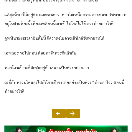
แต่สุดท้ายก็ได้อยู่ต่อ และเขาเดาว่าหากไม่เหนือความคาดหมาย รัชทายาท
อยู่ในสามห้องนี้ เพียงแต่ตอนนี้เขาเข้าไปใกล้ไม่ได้ ควรทำอย่างไรดี
ดูท่าในระยะเวลาอันสั้นนี้ คิดว่าคงไม่อาจเข้าใกล้รัชทายาทได้
เอาเถอะ รอไปก่อน ค่อยหาจังหวะก็แล้วกัน
พวกโจวเส้ากงที่ดักซุ่มอยู่ด้านนอกเป็นห่วงอย่างมาก
ถงอี้กับหร่วนไคมองไปยังโจวเส้ากง เอ่ยอย่างเป็นห่วง “ท่านอาโจว ตอนนี้
ทำอย่างไรดี”