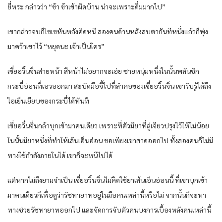
ยี่หระ กล่าวว่า “ข้า ข้าเข้าผิดบ้าน น่าจะเพราะดื่มมากไป”
เขากล่าวจบก็โซเซหันหลังคิดหนี สองคนด้านหลังสบตากันทีหนึ่งแล้วก็พุ่ง
มาคว้าเขาไว้ “หยุดนะ เจ้าเป็นใคร”
เซี่ยอวิ๋นจิ่นส่ายหน้า สีหน้าไม่อยากจะเอ่ย ชายหนุ่มหนึ่งในนั้นพลันชัก
กระบี่อ่อนที่เอวออกมา สะบัดมือจี้ไปที่ลำคอของเซี่ยอวิ๋นจิ่น เขารับรู้ได้ถึง
ไอเย็นเยียบของกระบี่ได้ทันที
เซี่ยอวิ๋นจิ่นกล้าบุกเข้ามาคนเดียว เพราะที่ตัวมียาที่ลู่เจียวปรุงไว้ให้ไม่น้อย
ในนั้นมียาหนึ่งที่ทำให้เส้นเอ็นอ่อน ขอเพียงเขาสาดออกไป ทั้งสองคนก็ไม่มี
ทางใช้กำลังภายในได้ เขาก็จะหนีไปได้
แต่หากไม่ถึงยามจำเป็น เซี่ยอวิ๋นจิ่นไม่คิดใช้ยาเส้นเอ็นอ่อนนี้ ที่เขาบุกเข้า
มาคนเดียวก็เพื่อดูว่ารัชทายาทอยู่ในมือคนเหล่านี้หรือไม่ จากนั้นก็จะหา
ทางช่วยรัชทายาทออกไป และจัดการจับตัวคนบงการเบื้องหลังคนเหล่านี้