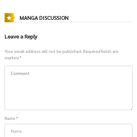
เดิมทีเธอตั้งใจจะใช้ความรู้เพื่อสร้างตัว เปิดร้านขายผ้า และเริ่มต้นชีวิตใหม่
แต่ทุกอย่างกลับไม่ง่าย เมื่อคู่หมั้นของเธอคือชายอันตรายที่ทั้งหวง ทั้งเข้ม
MANGA DISCUSSION
งวด และคลั่งรักสุดหัวใจ
Leave a Reply
อู๋เทียนสงไม่ต้องการสูญเสียเธอไปอีกครั้ง เขาจึงคอยปกป้องและสอนให้เธอ
แข็งแกร่ง แม้แต่การจับปืนก็พร้อมสอนด้วยตัวเอง ท่ามกลางความวุ่นวาย
Your email address will not be published.
Required fields are
ของวงการมาเฟีย ความสัมพันธ์ของทั้งคู่ค่อย ๆ เปลี่ยนจากความ
marked
*
หวาดระแวงกลายเป็นความรักที่ลึกซึ้ง
พบกับเรื่องราว
ความรัก ครอบครัว นางเอกเก่ง คลั่งรัก ทะลุมิติ และเกิดใหม่
ในบรรยากาศ
ย้อนยุคจีนโบราณยุค80
ที่ทั้งอบอุ่น เข้มข้น และเต็มไปด้วย
อารมณ์ อ่าน
นิยายจีน อ่านนิยายฟรี
ได้ที่
Novel Lucky โนเวลลัคกี้
Name
*