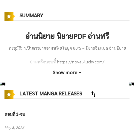
SUMMARY
อ่านนิยาย นิยายPDF อ่านฟรี
ทะลุมิติมาเป็นภรรยาของมาเฟีย ในยุค 80’S – นิยายจีนแปล อ่านนิยาย
อ่านฟรีจนจบที่
https://novel-lucky.com/
Show more
ในยุค 80 ที่บ้านเมืองกำลังพัฒนาและเต็มไปด้วยอิทธิพลของมาเฟีย กวน
หว่าหวา คู่หมั้นของอู๋เทียนสง เจ้าพ่อมาเฟียผู้ทรงอำนาจ ถูกลอบสังหาร
LATEST MANGA RELEASES
อย่างปริศนา แต่เมื่อฟื้นขึ้นมาอีกครั้ง เธอกลับกลายเป็นคนใหม่ที่ทั้งฉลาด
เด็ดเดี่ยว และไม่ยอมให้ใครรังแกอีกต่อไป
ตอนที่ 1-จบ
อดีตเจ้าของแบรนด์เสื้อผ้าชื่อดังจากโลกอนาคตต้อง
ทะลุมิติ เกิดใหม่
มาอยู่
May 8, 2026
ในร่างหญิงสาวแสนอ่อนแอในโลก
จีนโบราณ ย้อนยุค ยุค80 และยุค80s