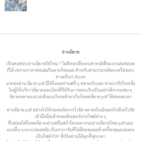
อ่านนิยาย
เป็นคนชอบอ่านนิยายใช่ไหม ? ไม่ต้องเปลืองงบค่าหนังสือแบบเล่มตลอด
ก็ได้ เพราะราคาต่อเล่มก็หลายร้อยเลย สำหรับสายประหยัดงบหรือชอบ
อ่านเป็น E-Book
มาลองอ่าน นิยาย pdf มีให้โหลดอ่านฟรี ๆ หลายเว็บเลย ทางเราก็เป็นหนึ่ง
ในผู้ให้บริการนิยายออนไลน์ที่ได้รับการตอบรับเป็นอย่างดีจากแฟน ๆ
นิยายหลายแนว สนใจแนวไหนเข้ามาเว็บโหลดนิยาย pdf ได้ตลอดเวลา
อ่านนิยาย pdf อย่างไรให้ปลอดภัยจากไวรัส หลายเว็บมักแฝงไปด้วยไวรัส
เข้ามือถือเข้าคอมพิวเตอร์จากไฟล์ต่าง ๆ
ที่ปล่อยให้โหลดนิยายอ่านฟรีแต่ถ้าใครอยากจะอ่านนิยายไทย pdf และ
แนวอื่น ๆ แบบปลอดภัย เว็บเราการันตีไม่มีของแถมเข้าเครื่องคุณแน่นอน
เป็นไฟล์ PDF ที่เปิดอ่านได้ทุกที่ทุกเวลา