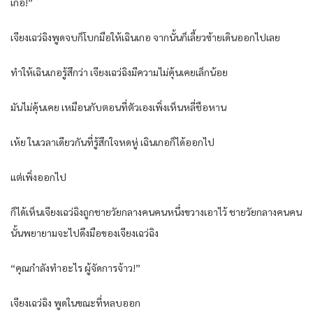
เกอ!”
เจียงเฉว่ฉิงพูดจบก็โบกมือให้เฉินเกอ จากนั้นก็เลี้ยวซ้ายเดินออกไปเลย
ทำให้เฉินเกอรู้สึกว่า เจียงเฉว่ฉิงมีความไม่คุ้นเคยเล็กน้อย
มันไม่คุ้นเคย เหมือนกับตอนที่ตัวเองเพิ่งเห็นหลี่ชือหาน
เห้ย ในเวลาเดียวกันที่รู้สึกใจหดหู่ เฉินเกอก็ได้ออกไป
แต่เพิ่งออกไป
ก็ได้เห็นเจียงเฉว่ฉิงถูกชายวัยกลางคนคนหนึ่งขวางเอาไว้ ชายวัยกลางคนคน
นั้นพยายามจะไปดึงมือของเจียงเฉว่ฉิง
“คุณกำลังทำอะไร ผู้จัดการจ้าว!”
เจียงเฉว่ฉิง พูดในขณะที่หลบออก