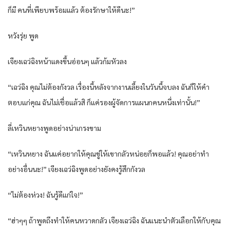
ก็มี คนที่เพียบพร้อมแล้ว ต้องรักษาให้ดีนะ!”
หวังรุ่ย พูด
เจียงเฉว่ฉิงหน้าแดงขึ้นอ่อนๆ แล้วก้มหัวลง
“เฉว่ฉิง คุณไม่ต้องกังวล เรื่องนี้หลังจากงานเลี้ยงในวันนี้จบลง ฉันก็ให้คำ
ตอบแก่คุณ ฉันไม่เชื่อแล้วสิ ก็แค่รองผู้จัดการแผนกคนหนึ่งเท่านั้น!”
ลี่เหวินหยางพูดอย่างน่าเกรงขาม
“เหวินหยาง ฉันแค่อยากให้คุณขู่ให้เขากลัวหน่อยก็พอแล้ว! คุณอย่าทำ
อย่างอื่นนะ!” เจียงเฉว่ฉิงพูดอย่างยังคงรู้สึกกังวล
“ไม่ต้องห่วง! ฉันรู้ดีแก่ใจ!”
“ฮ่าๆๆ ถ้าพูดถึงทำให้คนหวาดกลัว เจียงเฉว่ฉิง ฉันแนะนำตัวเลือกให้กับคุณ