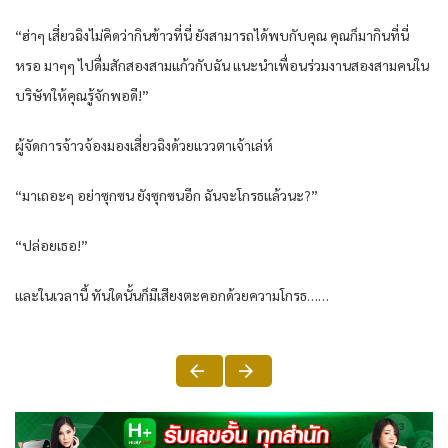
“ฮ่าๆ เสี่ยวฉิงไม่คิดว่ากินข้าวที่นี่ ยังสามารถได้พบกับคุณ คุณก็มากินที่นี่
หรอ มาๆๆ ไปดื่มสักสองสามแก้วกับฉัน แนะนำเพื่อนร่วมงานสองสามคนใน
บริษัทให้คุณรู้จักพอดี!”
ผู้จัดการจ้าวจ้องมองเสี่ยวฉิงด้วยแววตาเจ้าเล่ห์
“มาเถอะๆ อย่าซุกซน ยังซุกซนอีก ฉันจะโกรธแล้วนะ?”
“ปล่อยเธอ!”
และในเวลานี้ ทันใดนั้นก็มีเสียงตะคอกด้วยความโกรธ……