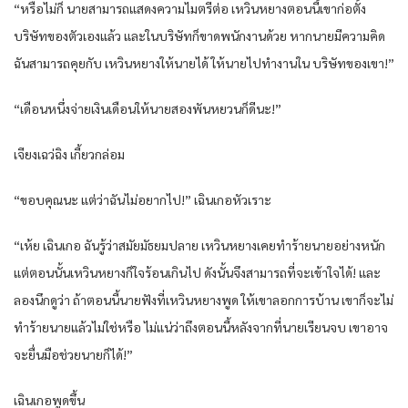
“หรือไม่ก็ นายสามารถแสดงความไมตรีต่อ เหวินหยางตอนนี้เขาก่อตั้ง
บริษัทของตัวเองแล้ว และในบริษัทก็ขาดพนักงานด้วย หากนายมีความคิด
ฉันสามารถคุยกับ เหวินหยางให้นายได้ ให้นายไปทำงานใน บริษัทของเขา!”
“เดือนหนึ่งจ่ายเงินเดือนให้นายสองพันหยวนก็ดีนะ!”
เจียงเฉว่ฉิง เกี้ยวกล่อม
“ขอบคุณนะ แต่ว่าฉันไม่อยากไป!” เฉินเกอหัวเราะ
“เห้ย เฉินเกอ ฉันรู้ว่าสมัยมัธยมปลาย เหวินหยางเคยทำร้ายนายอย่างหนัก
แต่ตอนนั้นเหวินหยางก็ใจร้อนเกินไป ดังนั้นจึงสามารถที่จะเข้าใจได้! และ
ลองนึกดูว่า ถ้าตอนนี้นายฟังที่เหวินหยางพูด ให้เขาลอกการบ้าน เขาก็จะไม่
ทำร้ายนายแล้วไม่ใช่หรือ ไม่แน่ว่าถึงตอนนี้หลังจากที่นายเรียนจบ เขาอาจ
จะยื่นมือช่วยนายก็ได้!”
เฉินเกอพูดขึ้น