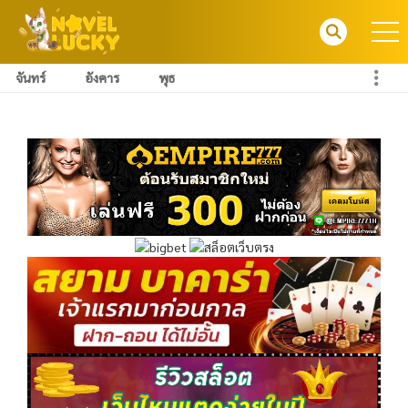
จันทร์
อังคาร
พุธ