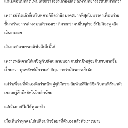
แต่ในตอนนี้หละ เห็นได้ชัดว่า เจียงเฉว่ฉิงและ ลี่เหวินหยางจะสนิทมากกว่า
เพราะยังไงแล้วลี่เหวินหยางก็ถือว่ามีอนาคตมากที่สุดในบรรดาเพื่อนร่วม
ชั้น ทรัพยากรต่างๆบนตัวของเขา ก็มากกว่าคนอื่นๆด้วย ยิ่งไม่ต้องพูดถึง
เฉินเกอเลย
เฉินเกอก็สามารถเข้าใจถึงสิ่งนี้ได้
เพราะหลังจากได้เผชิญกับสังคมภายนอก คนส่วนใหญ่จะค้นพบมากขึ้น
เรื่อยๆว่า ทุนทรัพย์มีความสำคัญมากกว่ามิตรภาพยิ่งนัก
แม้ว่าเพื่อนที่ตัวเองคิดว่าสนิท จู่ๆก็มีความสัมพันธ์ที่ใกล้ชิดกับคนที่รังแกตัว
เอง จะรู้สึกอึดอัดในใจเล็กน้อย
แต่เฉินเกอก็ไม่ได้พูดอะไร
เมื่อเห็นว่าทุกคนได้เปลี่ยนหัวข้อมาที่ตัวเอง แล้วหัวเราะเยาะ