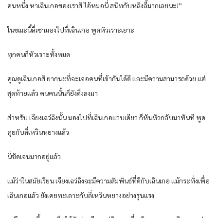
คนหนึ่ง หาเฉินเกอของเราสิ ไอ้หมอนี่ สนิทกับหลิงลี้มากเลยนะ!”
ในขณะนี้ลี่เชามองไปที่เฉินเกอ พูดหัวเราะเยาะ
ทุกคนก็หัวเราะทั้งหมด
คุณดูเฉินเกอสิ ยากนะที่จะเจอคนที่เข้ากันได้ดี และมีความสามารถด้วย แต่
สุดท้ายแล้ว คนคนนั้นก็ยังดิ่งลงมา
สำหรับ เจียงเฉว่ฉิงนั้น มองไปที่เฉินเกอแวบเดียว ก็หันหัวกลับมาทันที พูด
คุยกับลี่เหวินหยางแล้ว
นี่ชัดเจนมากอยู่แล้ว
แม้ว่าในสมัยเรียน เจียงเฉว่ฉิงจะมีความสัมพันธ์ที่ดีกับเฉินเกอ แม้กระทั่งเพื่อ
เฉินเกอแล้ว ยังเคยทะเลาะกับลี่เหวินหยางอย่างรุนแรง