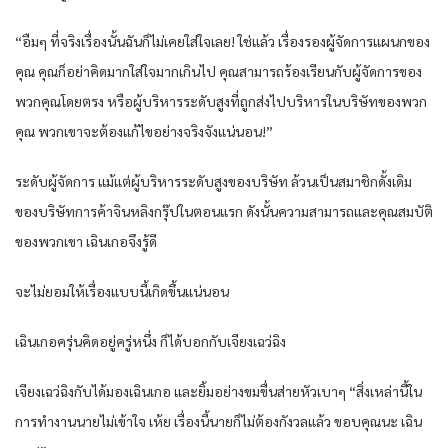
“อืมๆ ที่จริงเรื่องนั้นฉันก็ไม่เคยใส่ใจเลย! ใช่แล้ว เรื่องรองผู้จัดการแผนกของ
คุณ คุณก็อย่าคิดมากใส่ใจมากเกินไป คุณสามารถร้องเรียนกับผู้จัดการของ
พวกคุณโดยตรง หรือผู้บริหารระดับสูงที่ถูกส่งไปบริหารในบริษัทของพวก
คุณ พวกเขาจะต้องแก้ไขอย่างจริงจังแน่นอน!”
ระดับผู้จัดการ แม้แต่ผู้บริหารระดับสูงของบริษัท ล้วนเป็นสมาชิกดั้งเดิม
ของบริษัทการค้าจินหลิงกรุ๊ปในตอนแรก ดังนั้นความสามารถและคุณสมบัติ
ของพวกเขา เฉินเกอจึงรู้ดี
จะไม่ยอมให้เรื่องแบบนี้เกิดขึ้นแน่นอน
เฉินเกอครุ่นคิดอยู่ครู่หนึ่ง ก็ได้บอกกับเจียงเฉว่ฉิง
เจียงเฉว่ฉิงกับได้มองเฉินเกอ และยิ้มอย่างขมขื่นส่ายหัวเบาๆ “สิ่งเหล่านี้ใน
การทำงานนายไม่เข้าใจ เห้ย เรื่องนี้นายก็ไม่ต้องกังวลแล้ว ขอบคุณนะ เฉิน