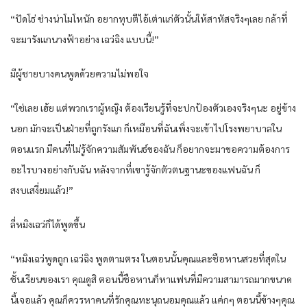
“ปัดโธ่ ช่างน่าโมโหนัก อยากทุบตีไอ้เต่าแก่ตัวนั้นให้สาหัสจริงๆเลย กล้าที่
จะมารังแกนางฟ้าอย่าง เฉว่ฉิง แบบนี้!”
มีผู้ชายบางคนพูดด้วยความไม่พอใจ
“ใช่เลย เฮ้ย แต่พวกเราผู้หญิง ต้องเรียนรู้ที่จะปกป้องตัวเองจริงๆนะ อยู่ข้าง
นอก มักจะเป็นฝ่ายที่ถูกรังแก ก็เหมือนที่ฉันเพิ่งจะเข้าไปโรงพยาบาลใน
ตอนแรก มีคนที่ไม่รู้จักความสัมพันธ์ของฉัน ก็อยากจะมาขอความต้องการ
อะไรบางอย่างกับฉัน หลังจากที่เขารู้จักตัวตนฐานะของแฟนฉัน ก็
สงบเสงี่ยมแล้ว!”
ลี่หมิงเฉว่ก็ได้พูดขึ้น
“หมิงเฉว่พูดถูก เฉว่ฉิง พูดตามตรง ในตอนนั้นคุณและชือหานสวยที่สุดใน
ชั้นเรียนของเรา คุณดูสิ ตอนนี้ชือหานก็หาแฟนที่มีความสามารถมากขนาด
นี้เจอแล้ว คุณก็ควรหาคนที่รักคุณทะนุถนอมคุณแล้ว แค่กๆ ตอนนี้ข้างๆคุณ