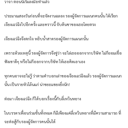
วาจา ตอนนี้เริ่มลงมือทำแล้ว
ประมาณสองวันก่อนที่จะจัดงานฉลอง รองผู้จัดการแผนกคนนั้น ได้เรียก
เจียงเฉว่ฉิงไปอีกครั้ง และคราวนี้ จับต้นขาของเธอโดยตรง
เจียงเฉว่ฉิงจึงตกใจ หยิบน้ำสาดรองผู้จัดการแผนกนั้น
เพราะด้วยเหตุนี้ รองผู้จัดการจึงขู่ว่า จะไล่เธอออกจากบริษัท ไม่ก็ยอมเชื่อ
ฟังเขาดีๆ หรือไม่ก็ออกจากบริษัท ให้เธอคิดเอาเอง
ทุกคนอาจจะไม่รู้ ว่าตามคำบอกเล่าของเจียงเฉว่ฉิงแล้ว รองผู้จัดการแผนก
นั้น เป็นรายหัวโล้นแก่ น่าขยะแขยงยิ่งนัก!
ต่อมา เจียงเฉว่ฉิง ก็ได้บอกเรื่องนี้กับลี่เหวินหยาง
ในบรรดาเพื่อนร่วมชั้นทั้งหมด ก็มีเพียงแค่ลี่เหวินหยางที่มีความสามารถ ที่
จะต่อสู้กับรองผู้จัดการคนนั้นได้