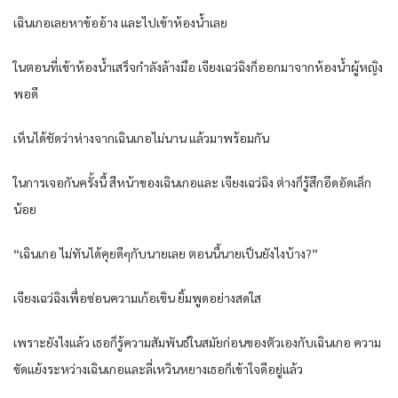
เฉินเกอเลยหาข้ออ้าง และไปเข้าห้องน้ำเลย
ในตอนที่เข้าห้องน้ำเสร็จกำลังล้างมือ เจียงเฉว่ฉิงก็ออกมาจากห้องน้ำผู้หญิง
พอดี
เห็นได้ชัดว่าห่างจากเฉินเกอไม่นาน แล้วมาพร้อมกัน
ในการเจอกันครั้งนี้ สีหน้าของเฉินเกอและ เจียงเฉว่ฉิง ต่างก็รู้สึกอึดอัดเล็ก
น้อย
“เฉินเกอ ไม่ทันได้คุยดีๆกับนายเลย ตอนนี้นายเป็นยังไงบ้าง?”
เจียงเฉว่ฉิงเพื่อซ่อนความเก้อเขิน ยิ้มพูดอย่างสดใส
เพราะยังไงแล้ว เธอก็รู้ความสัมพันธ์ในสมัยก่อนของตัวเองกับเฉินเกอ ความ
ขัดแย้งระหว่างเฉินเกอและลี่เหวินหยางเธอก็เข้าใจดีอยู่แล้ว