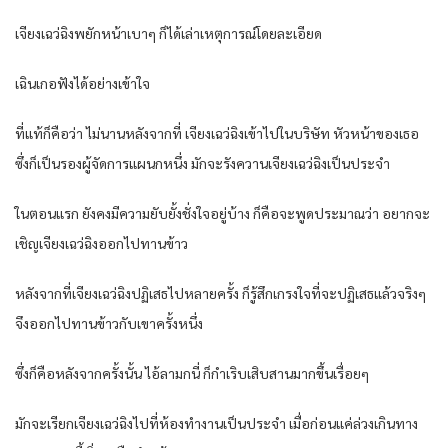
เจียงเฉว่ฉิงพยักหน้าเบาๆ ก็ได้เล่าเหตุการณ์โดยละเอียด
เฉินเกอฟังได้อย่างเข้าใจ
ที่แท้ก็คือว่า ไม่นานหลังจากที่ เจียงเฉว่ฉิงเข้าไปในบริษัท หัวหน้าของเธอ
ซึ่งก็เป็นรองผู้จัดการแผนกหนึ่ง มักจะรังควานเจียงเฉว่ฉิงเป็นประจำ
ในตอนแรก ยังคงมีความยับยั้งชั่งใจอยู่บ้าง ก็คือจะพูดประมาณว่า อยากจะ
เชิญเจียงเฉว่ฉิงออกไปทานข้าว
หลังจากที่เจียงเฉว่ฉิงปฏิเสธไปหลายครั้ง ก็รู้สึกเกรงใจที่จะปฏิเสธแล้วจริงๆ
จึงออกไปทานข้าวกับเขาครั้งหนึ่ง
ซึ่งก็คือหลังจากครั้งนั้น ไอ้ลามกนี่ ก็กำเริบเสิบสานมากขึ้นเรื่อยๆ
มักจะเรียกเจียงเฉว่ฉิงไปที่ห้องทำงานเป็นประจำ เมื่อก่อนแค่ล่วงเกินทาง