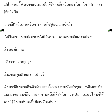
แต่ในตอนนี้ ตัวเองกลับหันไปใกล้ชิดกับลี่เหวินหยางไม่ว่าใครก็ตามก็จะ
รู้สึกอึดอัด
“ก็ยังดี!” เฉินเกอหยิบกระดาษทิชชูออกมาเช็ดมือ
“ได้ยินมาว่า นายยังหางานไม่ได้หรอ? อนาคตนายมีแผนอะไร?”
เจียงเฉว่ฉิงถาม
“ฉันอยากลองลุยดู”
เฉินเกอกพูดตามความเป็นจริง
เจียงเฉว่ฉิง ขมวดคิ้วเล็กน้อยและยิ้มจางๆ ส่ายหัวแล้วพูดว่า “เฉินเกอ คำ
แนะนำของฉันก็คือ นายหางานหนึ่งดีที่สุด ไม่ว่าจะเป็นงานแบบไหนก็ได้
นายก็รู้ดี นายกับคนอื่นไม่เหมือนกัน!”