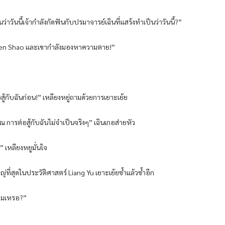
่าวันนี้เจ้ากำลังกัดฟันกับปรมาจารย์เฉินที่แสร้งทำเป็นว่าวันนี้?”
น Chen Shao และเขากำลังมองหาความตาย!”
ู้กับฉันก่อน!” เหลียงหยู่ถามด้วยการเยาะเย้ย
การต่อสู้กับฉันไม่จำเป็นจริงๆ” เฉินเกอส่ายหัว
” เหลียงหยูมั่นใจ
่ที่สุดในประวัติศาสตร์ Liang Yu เยาะเย้ยซ้ำแล้วซ้ำอีก
บผมเหรอ?”