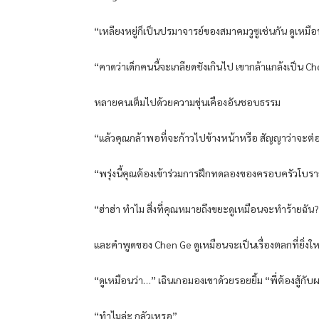
“เหลียงหยู่ก็เป็นปรมาจารย์ของสมาคมวูซูเช่นกัน ดูเหมือนว
“คาดว่าเด็กคนนี้จะเกลียดชังเกินไป เขากล้าแกล้งเป็
หลายคนเต็มไปด้วยความขุ่นเคืองอันชอบธรรม
“แล้วคุณกล้าพอที่จะก้าวไปข้างหน้าหรือ สัญญาว่าจะต่อส
“พรุ่งนี้คุณต้องเข้าร่วมการฝึกทดลองของครอบครัวโบราณ 
“ฮ่าฮ่า ทำไม สิ่งที่คุณหมายถึงขยะดูเหมือนจะทำร้ายฉัน?
และคำพูดของ Chen Ge ดูเหมือนจะเป็นเรื่องตลกที่ยิ่งใหญ
“ดูเหมือนว่า…” เฉินเกอมองเขาด้วยรอยยิ้ม “พี่ต้องสู้กั
“ทำไมล่ะ กลัวเหรอ”