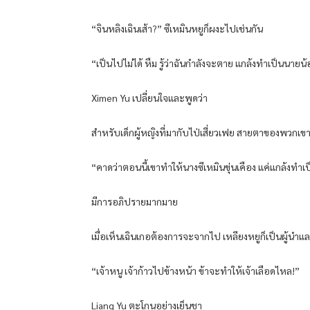
“จินหลิงเฉินเส้า?” ซีเหมินหยูก็ผงะไปเช่นกัน
“เป็นไปไม่ได้ หืม รู้ว่าฉันกำลังจะตาย แกล้งทำเป็นนายน
Ximen Yu เปลี่ยนใจและพูดว่า
สำหรับเด็กผู้หญิงที่มากับไป่เสี่ยวเฟย สายตาของพวกเขาที่
“คาดว่าตอนนี้เขาทำให้นางซีเหมินขุ่นเคือง แค่แกล้งทำเ
มีการอภิปรายมากมาย
เมื่อเห็นเฉินเกอต้องการจะจากไป เหลียงหยูก็เป็นผู้นำแ
“เจ้าหนู เจ้าก้าวไปข้างหน้า ข้าจะทำให้เจ้าเลือดไหล!”
Liang Yu ตะโกนอย่างเย็นชา