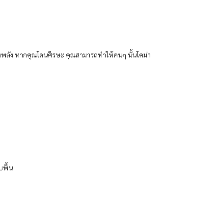
รงพลัง หากคุณโดนศีรษะ คุณสามารถทำให้คนๆ นั้นโคม่า
บพื้น