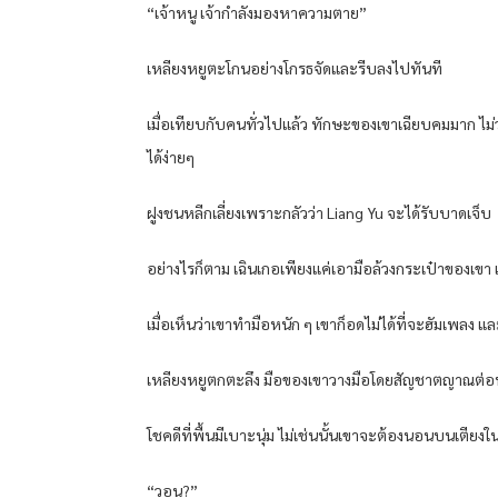
“เจ้าหนู เจ้ากำลังมองหาความตาย”
เหลียงหยูตะโกนอย่างโกรธจัดและรีบลงไปทันที
เมื่อเทียบกับคนทั่วไปแล้ว ทักษะของเขาเฉียบคมมาก ไ
ได้ง่ายๆ
ฝูงชนหลีกเลี่ยงเพราะกลัวว่า Liang Yu จะได้รับบาดเจ็บ
อย่างไรก็ตาม เฉินเกอเพียงแค่เอามือล้วงกระเป๋าของเขา
เมื่อเห็นว่าเขาทำมือหนัก ๆ เขาก็อดไม่ได้ที่จะฮัมเพลง แ
เหลียงหยูตกตะลึง มือของเขาวางมือโดยสัญชาตญาณต่อหน้า
โชคดีที่พื้นมีเบาะนุ่ม ไม่เช่นนั้นเขาจะต้องนอนบนเตียง
“วอน?”