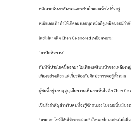
หลังจากนั้นเขาสั่นคอและขยับมือและเท้าไปชั่วครู่
หมัดและเท้าทำให้เกิดลม และทุกหมัดก็ดูเหมือนจะมีกำลั
โดยไม่คาดคิด Chen Ge snored เหยียดหยาม:
“ขาปักหัวควน”
ทันทีที่ประโยคนี้ออกมา ไม่เพียงแต่ใบหน้าของเหลียงหย
เพียงอย่างเดียว แต่เกี่ยวข้องกับศิลปะการต่อสู้ทั้งหมด
ผู้ชมที่อยู่รอบๆ สูญเสียความเห็นอกเห็นใจต่อ Chen Ge อย
เป็นสิ่งสำคัญสำหรับคนที่จะรู้จักตนเอง ในขณะนั้น มันจะ
“มาเถอะ โชว์สีสันให้เขาหน่อย” มีคนตะโกนอย่างไม่ใส่ใจ