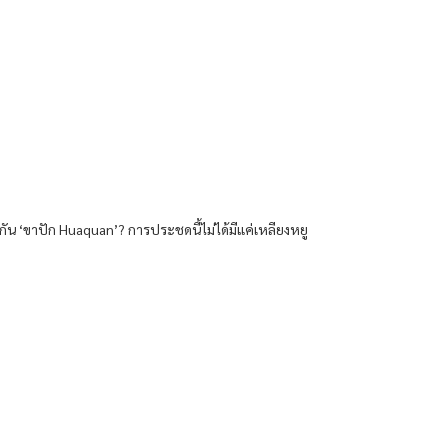
น ‘ขาปัก Huaquan’? การประชดนี้ไม่ได้มีแค่เหลียงหยู