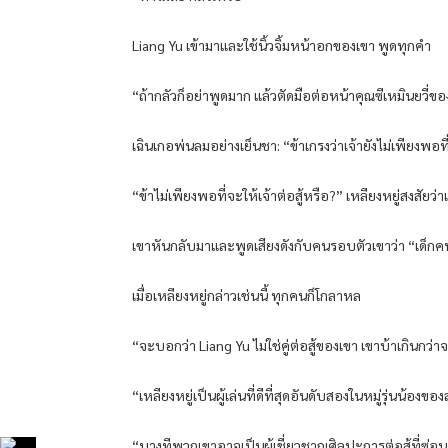
Liang Yu เข้ามาและใช้นิ้วจิ้มหน้าอกของเขา พูดทุกคำ
“ถ้ากลัวก็อย่าพูดมาก แล้วตัดมือต่อหน้าคุณซีเหมินยวี่ขอ
เฉินเกอพ่นลมอย่างเย็นชา: “ข้าเกรงว่าเจ้ายังไม่เพียงพอที่
“ข้าไม่เพียงพอที่จะให้เจ้าต่อสู้หรือ?” เหลียงหยู่สงสัยว่
เขาหันกลับมาและพูดเสียงดังกับคนรอบตัวเขาว่า “เด็กคน
เมื่อเหลียงหยู่กล่าวเช่นนี้ ทุกคนก็โกลาหล
“จะบอกว่า Liang Yu ไม่ใช่คู่ต่อสู้ของเขา เขาบ้าเกินกว
“เหลียงหยู่เป็นผู้เล่นที่ดีที่สุดอันดับสองในหมู่รุ่นน้
“บางทีพวกเขาอาจเป็นผู้เชี่ยวชาญศิลปะการต่อสู้ที่ซ่อนอย