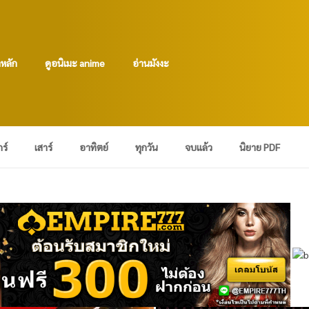
าหลัก
ดูอนิเมะ anime
อ่านมังงะ
กร์
เสาร์
อาทิตย์
ทุกวัน
จบแล้ว
นิยาย PDF