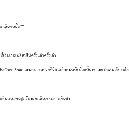
้อยเฉินคนนั้น?”
เฉินเกอเปลี่ยนไปครั้งแล้วครั้งเล่า
ป็น Chen Shao เขาสามารถช่วยชีวิตได้อีกคนหนึ่ง มิฉะนั้น เขาจะเป็นคนไร้ประโยช
ละยืนบนแท่นสูง จ้องมองเฉินเกออย่างเย็นชา