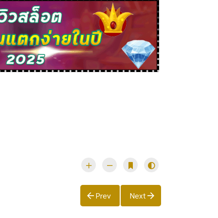
Prev
Next