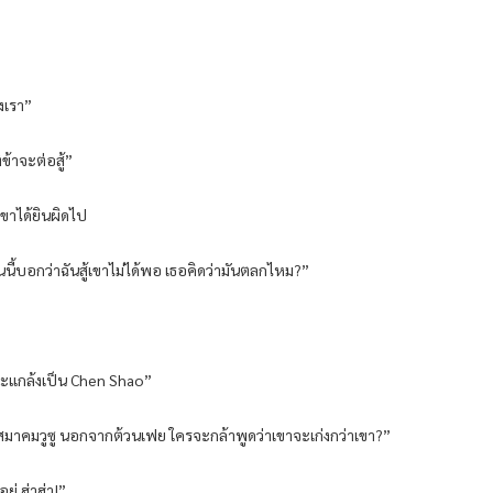
งเรา”
ข้าจะต่อสู้”
าเขาได้ยินผิดไป
นี้บอกว่าฉันสู้เขาไม่ได้พอ เธอคิดว่ามันตลกไหม?”
่าจะแกล้งเป็น Chen Shao”
องของสมาคมวูซู นอกจากต้วนเฟย ใครจะกล้าพูดว่าเขาจะเก่งกว่าเขา?”
ู่ ฮ่าฮ่า!”