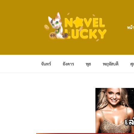
หน้
จันทร์
อังคาร
พุธ
พฤหัสบดี
ศุ