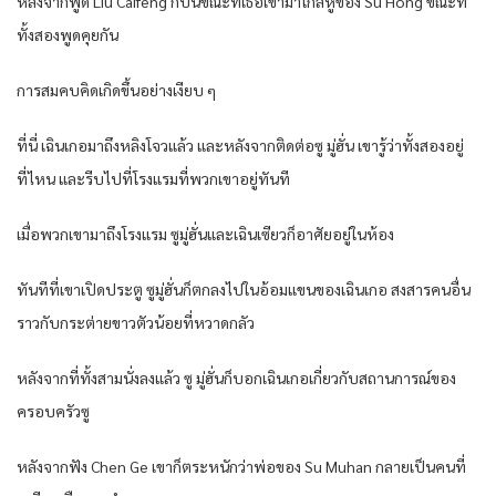
หลังจากพูด Liu Caifeng ก็บ่นขณะที่เธอเข้ามาใกล้หูของ Su Hong ขณะที่
ทั้งสองพูดคุยกัน
การสมคบคิดเกิดขึ้นอย่างเงียบ ๆ
ที่นี่ เฉินเกอมาถึงหลิงโจวแล้ว และหลังจากติดต่อซู มู่ฮั่น เขารู้ว่าทั้งสองอยู่
ที่ไหน และรีบไปที่โรงแรมที่พวกเขาอยู่ทันที
เมื่อพวกเขามาถึงโรงแรม ซูมู่ฮั่นและเฉินเซียวก็อาศัยอยู่ในห้อง
ทันทีที่เขาเปิดประตู ซูมู่ฮั่นก็ตกลงไปในอ้อมแขนของเฉินเกอ สงสารคนอื่น
ราวกับกระต่ายขาวตัวน้อยที่หวาดกลัว
หลังจากที่ทั้งสามนั่งลงแล้ว ซู มู่ฮั่นก็บอกเฉินเกอเกี่ยวกับสถานการณ์ของ
ครอบครัวซู
หลังจากฟัง Chen Ge เขาก็ตระหนักว่าพ่อของ Su Muhan กลายเป็นคนที่