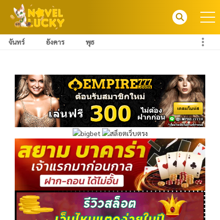
จันทร์
อังคาร
พุธ