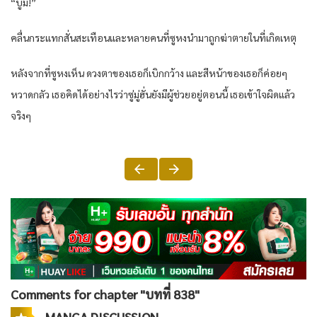
“บูม!”
คลื่นกระแทกสั่นสะเทือนและหลายคนที่ซูหงนำมาถูกฆ่าตายในที่เกิดเหตุ
หลังจากที่ซูหงเห็น ดวงตาของเธอก็เบิกกว้าง และสีหน้าของเธอก็ค่อยๆ
หวาดกลัว เธอคิดได้อย่างไรว่าซู่มู่ฮั่นยังมีผู้ช่วยอยู่ตอนนี้ เธอเข้าใจผิดแล้ว
จริงๆ
Comments for chapter "บทที่ 838"
MANGA DISCUSSION