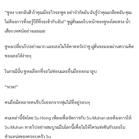
“ซูหง บอกฉันสิ ถ้าคุณมีอะไรจะพูด อย่าจำกัดมัน ฉันรู้ว่าคุณเกลียดฉัน คุณ
ไม่ต้องการที่จะรู้วิธีที่จะเข้ากับฉัน!” ซูมู่ฮั่นเผยใบหน้าของซูหงโดยตรง น้ำ
เสียง เทศน์อย่างเฉยเมย
ซูหงเปลี่ยนไปอย่างมาก และเธอไม่ได้คาดหวังว่าซู มู่ฮั่นจะมองผ่านความคิด
ของเธอได้ง่ายๆ
ในกรณีนั้น ซูหงเลือกที่จะไม่ซ่อนและยื่นมือออกมาลูบ
“หวด!”
คนถือมีดหลายคนรีบวิ่งออกจากพุ่มไม้ที่อยู่รอบๆ
คนเหล่านี้จัดโดย Su Hong เพียงเพื่อจัดการกับ Su Muhan เธอต้องการให้
Su Muhan หายไปอย่างสมบูรณ์ในโลกนี้เพื่อไม่ให้ใครแข่งขันกับเธอใน
ตำแหน่งของครอบครัว Su