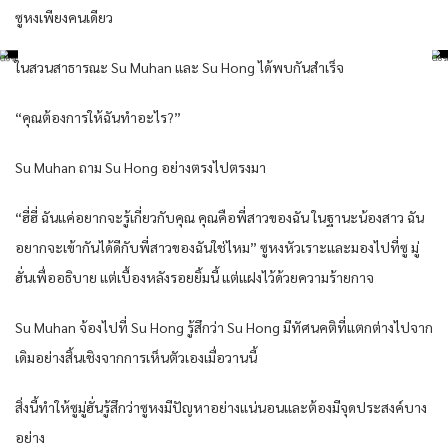
ซูหงเพียงคนเดียว
ในสวนสาธารณะ Su Muhan และ Su Hong ได้พบกันสำเร็จ
“คุณต้องการให้ฉันทำอะไร?”
Su Muhan ถาม Su Hong อย่างตรงไปตรงมา
“ฮี่ฮี่ ฉันแค่อยากจะรู้เกี่ยวกับคุณ คุณคือพี่สาวของฉัน ในฐานะน้องสาว ฉัน
อยากจะเข้ากันได้ดีกับพี่สาวของฉันใช่ไหม” ซูหงหัวเราะและมองไปที่ซู มู่
ฮั่นเพื่ออธิบาย แต่เบื้องหลังรอยยิ้มนี้ แต่แฝงไว้ด้วยความร้ายกาจ
Su Muhan จ้องไปที่ Su Hong รู้สึกว่า Su Hong มีทัศนคติที่แตกต่างไปจาก
เดิมอย่างสิ้นเชิงจากการเห็นตัวเองเมื่อวานนี้
สิ่งนี้ทำให้ซูมู่ฮั่นรู้สึกว่าซูหงมีปัญหาอย่างแน่นอนและต้องมีจุดประสงค์บาง
อย่าง