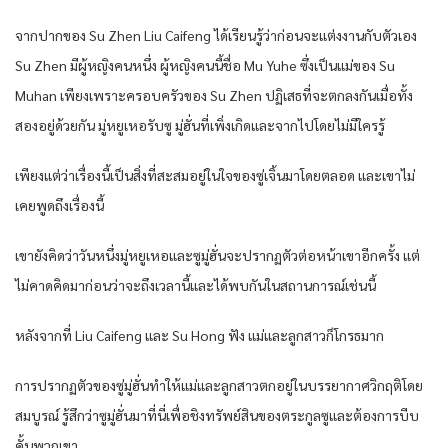
จากปากของ Su Zhen Liu Caifeng ได้เรียนรู้ว่าก่อนจะแต่งงานกับตัวเอง
Su Zhen มีผู้หญิงคนหนึ่ง ผู้หญิงคนนี้ชื่อ Mu Yuhe ซึ่งเป็นแม่ของ Su
Muhan เพียงเพราะครอบครัวของ Su Zhen ปฏิเสธที่จะตกลงกันเมื่อทั้ง
สองอยู่ด้วยกัน มู่หยูเหอรับซู มู่ฮั่นที่เพิ่งเกิดและจากไปโดยไม่มีใครรู้
เพียงแต่ว่าเรื่องนี้เป็นสิ่งที่สะสมอยู่ในใจของซู่เจิ้นมาโดยตลอด และเขาไม่
เคยพูดถึงเรื่องนี้
เขายังคิดว่าวันหนึ่งมู่หยูเหอและซูมู่ฮั่นจะปรากฏตัวต่อหน้าเขาอีกครั้ง แต่
ไม่คาดคิดมาก่อนว่าจะถึงเวลานี้และได้พบกันในสถานการณ์เช่นนี้
หลังจากที่ Liu Caifeng และ Su Hong ฟัง แม่และลูกสาวก็โกรธมาก
การปรากฏตัวของซู่มู่ฮั่นทำให้แม่และลูกสาวตกอยู่ในบรรยากาศวิกฤติโดย
สมบูรณ์ รู้สึกว่าซูมู่ฮั่นมาที่นี่เพื่อชิงทรัพย์สินของตระกูลซูและต้องการบีบ
คั้นพวกเขา