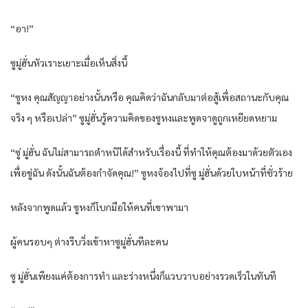
“อา!”
ซูมู่ฮั่นหัวเราะเยาะเมื่อเห็นสิ่งนี้
“ซูหง คุณสัญญาอย่างนั้นหรือ คุณคิดว่าฉันกลับมาต่อสู้เพื่อสถานะกับคุณ
จริง ๆ หรือเปล่า” ซูมู่ฮั่นรู้ความคิดของซูหงและพูดจาดูถูกเหยียดหยาม
“ซู่ มู่ฮั่น ฉันไม่สามารถตำหนิได้สำหรับเรื่องนี้ ที่ทำให้คุณต้องมาด้วยตัวเอง
เพื่อขู่ฉัน ดังนั้นฉันต้องกำจัดคุณ!” ซูหงจ้องไปที่ซู มู่ฮั่นด้วยใบหน้าที่ชั่วร้าย
หลังจากพูดแล้ว ซูหงก็โบกมือให้คนที่เขาพามา
ผู้คนรอบๆ ต่างรีบวิ่งเข้าหาซูมู่ฮั่นทีละคน
ซู มู่ฮั่นเพียงแค่ต้องการทำ และร่างหนึ่งก็แวบวาบอย่างรวดเร็วในทันที