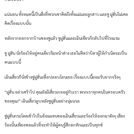
แน่นอน ทั้งหมดนี้เป็นสิ่งที่พวกเขาคิดถึงทั้งแม่และลูกสาว และซู มู่ฮั่นไม่เคย
คิดเรื่องแบบนั้น
หลังจากออกจากบ้านของซูแล้ว ซูมู่ฮั่นและเฉินเซียวก็กลับไปที่โรงแรม
ซู มู่ฮัน นั่งร้องไห้อยู่คนเดียวริมหน้าต่าง เธอไม่คิดว่าบิดาผู้ให้กำเนิดจะเป็น
คนแบบนี้
เฉินเสี่ยวก็นั่งข้างซู่มู่ฮั่นเพื่อปลอบโยนเธอ เรื่องแบบนี้ยอมรับยากจริงๆ
“มู่ฮั่น อย่าเศร้าไป คุณยังมีเสี่ยวเกออยู่กับเรา พวกเราทุกคนในครอบครัว
ของคุณ!” เฉินเสี่ยวลูบหลังซูมู่ฮั่นอย่างนุ่มนวล
ซู่มู่ฮั่นกระโดดเข้าไปในอ้อมแขนของเฉินเสี่ยวและร้องไห้ออกมาดังๆ เสียง
ร้องนั้นเพียงพอแล้วที่จะทำให้ผู้คนรู้สึกอกหักและเป็นทุกข์