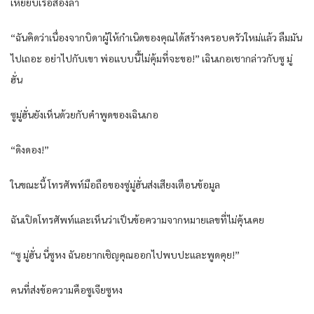
เหยียบเรือสองลำ
“ฉันคิดว่าเนื่องจากบิดาผู้ให้กำเนิดของคุณได้สร้างครอบครัวใหม่แล้ว ลืมมัน
ไปเถอะ อย่าไปกับเขา พ่อแบบนี้ไม่คุ้มที่จะขอ!” เฉินเกอเชากล่าวกับซู มู่
ฮั่น
ซูมู่ฮั่นยังเห็นด้วยกับคำพูดของเฉินเกอ
“ดิงดอง!”
ในขณะนี้ โทรศัพท์มือถือของซู่มู่ฮั่นส่งเสียงเตือนข้อมูล
ฉันเปิดโทรศัพท์และเห็นว่าเป็นข้อความจากหมายเลขที่ไม่คุ้นเคย
“ซู มู่ฮั่น นี่ซูหง ฉันอยากเชิญคุณออกไปพบปะและพูดคุย!”
คนที่ส่งข้อความคือซูเจียซูหง