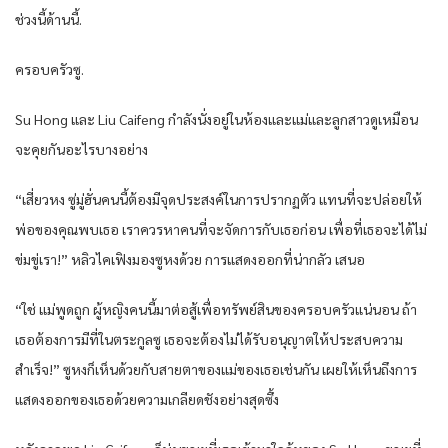
ช่วงนี้ด้านนี้.
ครอบครัวซู.
Su Hong และ Liu Caifeng กำลังนั่งอยู่ในห้องและแม่และลูกสาวดูเหมือน
จะคุยกันอะไรบางอย่าง
“เสี่ยวหง ซู่มู่ฮั่นคนนี้ต้องมีจุดประสงค์ในการปรากฏตัว แทนที่จะปล่อยให้
พ่อของคุณพบเธอ เราควรหาคนที่จะจัดการกับเธอก่อน เพื่อที่เธอจะได้ไม่
ข่มขู่เรา!” หลิวไคเฟิงมองซูหงด้วย การแสดงออกที่น่ากลัว เสนอ
“ใช่ แม่พูดถูก ผู้หญิงคนนี้มาต่อสู้เพื่อทรัพย์สินของครอบครัวแน่นอน ถ้า
เธอต้องการมีที่ในตระกูลซู เธอจะต้องไม่ได้รับอนุญาตให้ประสบความ
สำเร็จ!” ซูหงก็เห็นด้วยกับสายตาของแม่ของเธอเช่นกัน เผยให้เห็นถึงการ
แสดงออกของเธอด้วยความเกลียดชังอย่างสุดซึ้ง