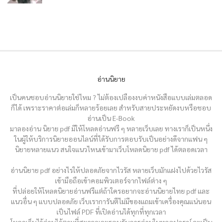
อ่านนิยาย
เป็นคนชอบอ่านนิยายใช่ไหม ? ไม่ต้องเปลืองงบค่าหนังสือแบบเล่มตลอด
ก็ได้ เพราะราคาต่อเล่มก็หลายร้อยเลย สำหรับสายประหยัดงบหรือชอบ
อ่านเป็น E-Book
มาลองอ่าน นิยาย pdf มีให้โหลดอ่านฟรี ๆ หลายเว็บเลย ทางเราก็เป็นหนึ่ง
ในผู้ให้บริการนิยายออนไลน์ที่ได้รับการตอบรับเป็นอย่างดีจากแฟน ๆ
นิยายหลายแนว สนใจแนวไหนเข้ามาเว็บโหลดนิยาย pdf ได้ตลอดเวลา
อ่านนิยาย pdf อย่างไรให้ปลอดภัยจากไวรัส หลายเว็บมักแฝงไปด้วยไวรัส
เข้ามือถือเข้าคอมพิวเตอร์จากไฟล์ต่าง ๆ
ที่ปล่อยให้โหลดนิยายอ่านฟรีแต่ถ้าใครอยากจะอ่านนิยายไทย pdf และ
แนวอื่น ๆ แบบปลอดภัย เว็บเราการันตีไม่มีของแถมเข้าเครื่องคุณแน่นอน
เป็นไฟล์ PDF ที่เปิดอ่านได้ทุกที่ทุกเวลา