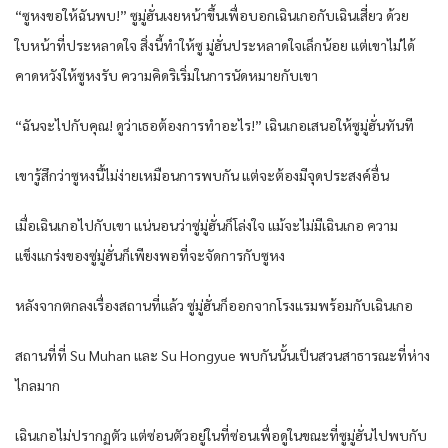
“ซูหงขอให้ฉันพบ!” ซูมู่ฮั่นเงยหน้าขึ้นเพื่อบอกเฉินเกอกับเฉินเสี่ยว ด้วย
ใบหน้าที่ประหลาดใจ สิ่งนี้ทำให้ซู มู่ฮั่นประหลาดใจเล็กน้อย แต่เขาไม่ได้
คาดหวังให้ซูหงรับ ความคิดริเริ่มในการนัดหมายกับเขา
“ฉันจะไปกับคุณ! ดูว่าเธอต้องการทำอะไร!” เฉินเกอเสนอให้ซูมู่ฮั่นทันที
เขารู้สึกว่าซูหงนี้ไม่ง่ายเหมือนการพบกัน แต่จะต้องมีจุดประสงค์อื่น
เมื่อเฉินเกอไปกับเขา แน่นอนว่าซู่มู่ฮั่นก็โล่งใจ แม้จะไม่มีเฉินเกอ ความ
แข็งแกร่งของซู่มู่ฮั่นก็เพียงพอที่จะจัดการกับซูหง
หลังจากตกลงเรื่องสถานที่แล้ว ซู่มู่ฮั่นก็ออกจากโรงแรมพร้อมกับเฉินเกอ
สถานที่ที่ Su Muhan และ Su Hongyue พบกันนั้นเป็นสวนสาธารณะที่ห่าง
ไกลมาก
เฉินเกอไม่ปรากฏตัว แต่ซ่อนตัวอยู่ในที่ซ่อนเพื่อดูในขณะที่ซูมู่ฮั่นไปพบกับ