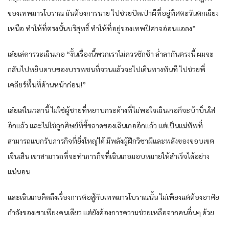
ของเทพมารโบราณ ฉันต้องการนาย ไปช่วยปัดเป่าผีที่อยู่ทิศตะวันตกเฉียง
เหนือ ทำให้ที่ตรงนั้นบริสุทธิ์ ทำให้ที่อยู่ของเทพปีศาจอ่อนแอลง”
เล๋ยเล่คารวะเฉินเกอ “งั้นเรื่องนี้พวกเราไม่ควรชักช้า ล่ำลากันตรงนี้ ผมจะ
กลับไปหยิบดาบของบรรพชนที่จวนแล้วจะไปเดินทางทันที ไปช่วยพี่
เคลียร์พื้นที่ด้านหน้าก่อน!”
เล๋ยเล่ในเวลานี้ ไม่ใช่ผู้ชายที่หยาบกระด้างที่ไม่พอใจเฉินเกอก็จะบ้าบิ่นใส่
อีกแล้ว และไม่ใช่ลูกศิษย์ที่ขี้ขลาดของเฉินเกออีกแล้ว แต่เป็นแม่ทัพที่
สามารถแบกรับภารกิจที่ยิ่งใหญ่ได้ มีพลังผู้ฝึกวิชาผีและพลังของขอบเขต
เจินเสิน เขาสามารถที่จะทำภารกิจที่เฉินเกอมอบหมายให้สำเร็จได้อย่าง
แน่นอน
และเฉินเกอคิดถึงเรื่องการต่อสู้กับเทพมารโบราณนั้น ไม่เพียงแต่ต้องอาศัย
กำลังของเขาเพียงคนเดียว แต่ยังต้องการความช่วยเหลือจากคนอื่นๆ ด้วย