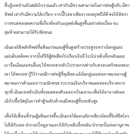
ตื่นรู้เจตจำนงในสมัยโบราณแล้ว เท่ากับมีความสามารถในการต่อสู้กลับ มีตา
ทิพย์ เท่ากับมีความได้เปรียบ จากนี้ไปเขาเพียงวางกลยุทธ์ให้ดี ขอให้อัตรา
การชนะของสงครามที่เกี่ยวข้องกับมนุษย์เพิ่มสูงขึ้นอย่างต่อเนื่อง จน
สุดท้ายสามารถได้รับชัยชนะ
เฉินเกอใช้พลังทิพย์ที่แข็งแกร่งและฮู้ชั้นสูงสร้างประตูระหว่างโลกยู่และ
แผ่นดินหลิงคง จากนั้นก็ใช้ฮู้ส่งเสียงไปเรียกเจินจี โจวโน่ หลินจื่อหลันและ
เกาจื่อเฉิงและคนอื่นๆ ให้พวกเขากลับไปรายงานข่าวกับครอบครัวของพวก
เขา ให้พวกเขารู้ไว้ว่าจะมีการต่อสู้ที่ดุเดือด แจ้งโลกยู่และสหภาพแรงงานฮู้
สมาคมการค้าและอารามนักพรต รวบรวมเงินบริจาคและของบริจาคจาก
ทุกที่ เฉินเกอหยิบเงินทั้งหมดของตัวเองจากในแหวน เพื่อให้อาจารย์เหอ
เฉิงไปซื้อวัสดุในการทำฮู้ระดับต่ำจนถึงของฮู้ชั้นระดับสูง
เพื่อให้เพื่อนที่ร่วมสู้แข็งแกร่งขึ้น เฉินเกอได้มอบมังกรเขียวน้อยที่ใกล้ชิดโจว
โน่ให้กับเธอ นำกระบี่หยูฉางมอบให้กับหลินจื่อหลัน นำกระบี่แห่งอานุภาพ
ให้เกาจื่อเฉิง และได้แบ่งผลวิหายสะให้กับทุกคน และได้ใช้เจตจำนงในสมัย