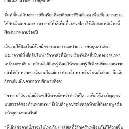
ก็จะไม่สามารถดำรงอยู่ต่อได้”
ที่แท้ ตั้งแต่ต้นอาจารย์ก็เตรียมที่จะเสียสละชีวิตตัวเอง เพื่อเพิ่มโอกาสชนะ
ให้กับเฉินเกอ และปรมาจารย์ทั้งสี่เพื่อที่จะช่วยโลก ได้เสียสละพลังวิชาที่
ฝึกฝนมาหลายร้อยปี
เฉินเกอได้ฝังสวีหมีด้วยมือของเขาเอง และปรมาจารย์หยุนคงได้พา
ปรมาจารย์ทั้งสี่กลับไปพักรักษาตัวที่นิกาย เรื่องที่เกิดขึ้นในหอผงาดเวหา
คนในสถานศึกษาหลิงคงไม่มีใครรู้ ถึงแม้ให้พวกเขารู้ ก็เพียงเพิ่มความหวาด
กลัวให้กับพวกเขา เฉินเกอไม่แม้กระทั่งจะไปพบหลินจื่อหลันกับเกาจื่อเฉิง
ก็พาเล๋ยเล่ไปจากสถานศึกษาหลิงคง
“อาจารย์ ฉันจะไม่มีวันทำให้ท่านผิดหวัง กำจัดปีศาจ เพื่อให้ดวงวิญญาณ
บนสวรรค์ของท่านหายห่วง” นี่เป็นคำพูดประโยคสุดท้ายที่เฉินเกอพูดต่อ
หน้าสุสานของสวีหมี
“พี่เฉิน ต่อจากนี้เราจะไปไหนกัน?” เล๋ยเล่ที่รู้สึกเศร้าเหมือนกันก็ได้ถามขึ้น