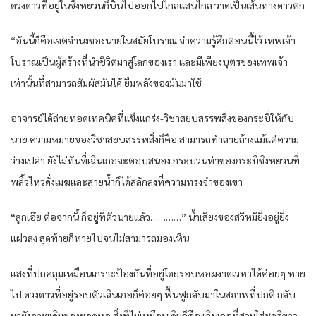
ดวงดาวที่อยู่ในซิงหยวนก็บินไปออกไปไกลแสนไกล วาดเป็นเส้นทางดาวตก
“อันนี้ก็คือเจตจำนงของนายในสมัยโบราณ จำความรู้สึกตอนนี้ไว้ เทพเจ้า
โบราณเป็นผู้สร้างที่นำชีวิตมาสู่โลกของเรา และมีเพียงบุตรของเทพเจ้า
เท่านั้นที่สามารถสัมผัสมันได้ ยืมพลังของมันมาใช้
อาจารย์ได้ถ่ายทอดเทคนิคที่แข็งแกร่ง-วิชาสยบสรรพสิ่งของกระบี่ให้กับ
นาย ความหมายของวิชาสยบสรรพสิ่งก็คือ สามารถทำลายล้างแม้แต่ความ
ว่างเปล่า ยังไม่ทันที่เฉินเกอจะตอบสนอง กระบวนท่าของกระบี่ซิงหยวนที่
พลิ้วไหวดั่งเมฆและสายน้ำก็ได้สลักลงที่ความทรงจำของเขา
“ลูกเอ๊ย ต่อจากนี้ ก็อยู่ที่ตัวนายแล้ว…………” น้ำเสียงของสวีหมียิ่งอยู่ยิ่ง
แผ่วลง สุดท้ายก็หายไปจนไม่สามารถมองเห็น
แสงที่ปกคลุมเหมือนเกราะป้องกันที่อยู่โดยรอบหอผงาดเวหาได้ค่อยๆ หาย
ไป ดวงดาวที่อยู่รอบตัวเฉินเกอก็ค่อยๆ ฟื้นฟูกลับมาในสภาพที่ปกติ กลับ
มายังภาพเดิมของยอดหอ สิ่งที่ไม่เหมือนเดิมก็คือ เฉินเกอที่สวมใส่ชุดสีขาว