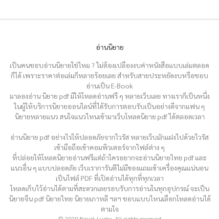
อ่านนิยาย
เป็นคนชอบอ่านนิยายใช่ไหม ? ไม่ต้องเปลืองงบค่าหนังสือแบบเล่มตลอด
ก็ได้ เพราะราคาต่อเล่มก็หลายร้อยเลย สำหรับสายประหยัดงบหรือชอบ
อ่านเป็น E-Book
มาลองอ่าน นิยาย pdf มีให้โหลดอ่านฟรี ๆ หลายเว็บเลย ทางเราก็เป็นหนึ่ง
ในผู้ให้บริการนิยายออนไลน์ที่ได้รับการตอบรับเป็นอย่างดีจากแฟน ๆ
นิยายหลายแนว สนใจแนวไหนเข้ามาเว็บโหลดนิยาย pdf ได้ตลอดเวลา
อ่านนิยาย pdf อย่างไรให้ปลอดภัยจากไวรัส หลายเว็บมักแฝงไปด้วยไวรัส
เข้ามือถือเข้าคอมพิวเตอร์จากไฟล์ต่าง ๆ
ที่ปล่อยให้โหลดนิยายอ่านฟรีแต่ถ้าใครอยากจะอ่านนิยายไทย pdf และ
แนวอื่น ๆ แบบปลอดภัย เว็บเราการันตีไม่มีของแถมเข้าเครื่องคุณแน่นอน
เป็นไฟล์ PDF ที่เปิดอ่านได้ทุกที่ทุกเวลา
โหลดเก็บไว้อ่านได้ตามที่สะดวกเลยรอบรับการอ่านในทุกอุปกรณ์ จะเป็น
นิยายจีน pdf นิยายไทย นิยายเกาหลี ฯลฯ ชอบแบบไหนเลือกโหลดอ่านได้
ตามใจ
© 2020 Novel-Lucky. All rights reserved