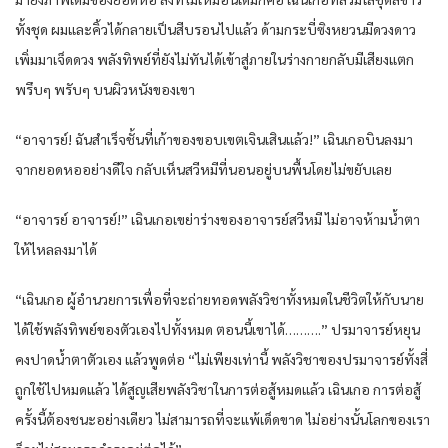
ทั้งชุด ผมและคิ้วได้กลายเป็นสีบรอนไปแล้ว ด้ามกระบี่ซิงหยวนมีดวงดาว
เพิ่มมาเจ็ดดวง พลังทิพย์ที่ยังไม่ทันได้เข้าสู่ภายในร่างกายกลับมีเสียงแตก
พรึบๆ พรับๆ บนผิวหนังของเขา
“อาจารย์! ฉันสำเร็จชั้นที่เก้าของขอบเขตเจินเสินแล้ว!” เฉินเกอบินลงมา
จากยอดหออย่างดีใจ กลับเห็นสวีหมีที่นอนอยู่บนพื้นโดยไม่ขยับเลย
“อาจารย์ อาจารย์!” เฉินเกอเขย่าร่างของอาจารย์สวีหมี ไม่อาจห้ามน้ำตา
ให้ไหลลงมาได้
“เฉินเกอ ผู้อำนวยการเพื่อที่จะถ่ายทอดพลังวิชาทั้งหมดในชีวิตให้กับนาย
ได้ใช้พลังทิพย์ของตัวเองไปทั้งหมด ตอนนี้เขาได้……….” ปรมาจารย์หยุน
คงปาดน้ำตาตัวเอง แล้วพูดต่อ “ไม่เพียงเท่านี้ พลังวิชาของปรมาจารย์ทั้งสี่
ถูกใช้ไปหมดแล้ว ได้สูญเสียพลังวิชาในการต่อสู้หมดแล้ว เฉินเกอ การต่อสู้
ครั้งนี้ต้องชนะอย่างเดียว ไม่สามารถที่จะแพ้เด็ดขาด ไม่อย่างนั้นโลกของเรา