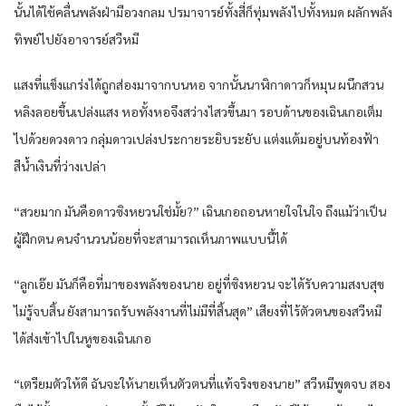
นั้นได้ใช้คลื่นพลังฝ่ามือวงกลม ปรมาจารย์ทั้งสี่ก็ทุ่มพลังไปทั้งหมด ผลักพลัง
ทิพย์ไปยังอาจารย์สวีหมี
แสงที่แข็งแกร่งได้ถูกส่องมาจากบนหอ จากนั้นนาฬิกาดาวก็หมุน ผนึกสวน
หลิงลอยขึ้นเปล่งแสง หอทั้งหอจึงสว่างไสวขึ้นมา รอบด้านของเฉินเกอเต็ม
ไปด้วยดวงดาว กลุ่มดาวเปล่งประกายระยิบระยับ แต่งแต้มอยู่บนท้องฟ้า
สีน้ำเงินที่ว่างเปล่า
“สวยมาก มันคือดาวซิงหยวนใช่มั้ย?” เฉินเกอถอนหายใจในใจ ถึงแม้ว่าเป็น
ผู้ฝึกตน คนจำนวนน้อยที่จะสามารถเห็นภาพแบบนี้ได้
“ลูกเอ๊ย มันก็คือที่มาของพลังของนาย อยู่ที่ซิงหยวน จะได้รับความสงบสุข
ไม่รู้จบสิ้น ยังสามารถรับพลังงานที่ไม่มีที่สิ้นสุด” เสียงที่ไร้ตัวตนของสวีหมี
ได้ส่งเข้าไปในหูของเฉินเกอ
“เตรียมตัวให้ดี ฉันจะให้นายเห็นตัวตนที่แท้จริงของนาย” สวีหมีพูดจบ สอง