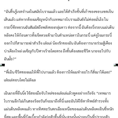
“ฉันตื่นรู้เจตจำนงในสมัยโบราณแล้ว และได้สำเร็จชั้นที่เก้าของขอบเขตเจิน
เสินแล้ว แต่หากต้องเผชิญหน้ากับเทพมารโบราณฉันยังไม่ค่อยมั่นใจ ใน
กระบี่ซิงหยวนฉันสัมผัสถึงพลังของกลุ่มดาว ต่อจากนี้ ฉันต้องวิ่งรอบแผ่นดิน
หลิงคง ให้ก้อนดาวทั้งเจ็ดดวงเข้ามาในตำแหน่งดาวในกระบี่ แค่จู่โจมกระบี่
ออกไปก็สามารถฆ่าสำเร็จ เล๋ยเล่ น้องรักของฉัน ฉันต้องการนายร่วมสู้เคียง
บ่าเคียงไหล่ เผชิญกับปีศาจร้ายโดยตรง ถึงขั้นต้องสละชีวิต นายจะไปกับ
ฉันมั้ย?”
“พี่เฉิน ชีวิตของผมให้พี่ไปนานแล้ว ต้องการให้ผมทำอะไร ก็สั่งมาได้เลย!”
เล๋ยเล่ตอบโดยไม่ลังเล
เฉินเกอที่ยืนนิ่ง ใช้สองมือจับไหล่ของเล๋ยเล่แล้วพูดอย่างจริงจัง: “เทพมาร
โบราณอีกไม่เกินสองร้อยวันก็จะมาถึงที่นี่ และฉันได้ใช้ตาทิพย์สำรวจทั้ง
แผ่นดินหลิงคงแล้ว ทางทิศตะวันตกเฉียงเหนือของแผ่นดินหลิงคงอินชี่หนัก
ที่สุด และพื้นที่บิดเบี้ยวกำลังก่อตัวขึ้นที่นั่น ตรงนั้นน่าจะเป็นที่ปรากฏตัว