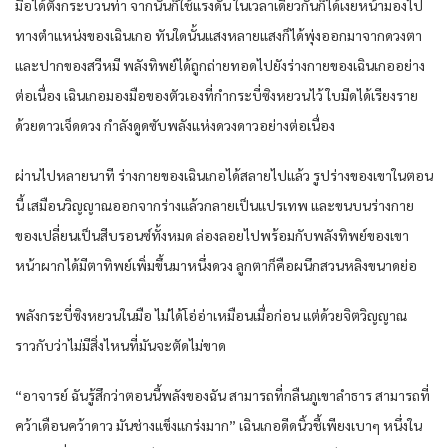
มือได้ตั้งกระบวนท่า จากนั้นก็ใช้แรงดัน ในเวลาเดียวกันก็ได้เงยหน้ามองไป
ทางตำแหน่งของเฉินเกอ ทันใดนั้นแสงหลายแสงก็ได้พุ่งออกมาจากดวงตา
และปากของสวีหมี พลังทิพย์ได้ถูกถ่ายทอดไปยังร่างกายของเฉินเกออย่าง
ต่อเนื่อง เฉินเกอมองมือของตัวเองที่กำกระบี่ซิงหยวนไว้ ใบมีดได้เรียงราย
ด้วยดาวเจ็ดดวง กำลังดูดซับพลังแห่งดวงดาวอย่างต่อเนื่อง
ผ่านไปหลายนาที ร่างกายของเฉินเกอได้สลายไปแล้ว รูปร่างของเขาในตอน
นี้ เสมือนวิญญาณออกจากร่างแล้วกลายเป็นแปรเทพ และขนบนร่างกาย
ของเปลี่ยนเป็นสีบรอนซ์ทั้งหมด ล่องลอยไปพร้อมกับพลังทิพย์ของเขา
หน้าผากได้มีตาทิพย์เพิ่มขึ้นมาหนึ่งดวง ลูกตาก็คือผนึกสวนหลิงขนาดย่อ
พลังกระบี่ซิงหยวนในมือ ไม่ได้โอ่อ่าเหมือนเมื่อก่อน แต่ด้วยจิตวิญญาณ
ราวกับว่าไม่มีสิ่งไหนที่มันจะตัดไม่ขาด
“อาจารย์ ฉันรู้สึกว่าตอนนี้พลังของฉัน สามารถที่กลืนภูเขาลำธาร สามารถที่
คว้าเดือนคว้าดาว มันช่างแข็งแกร่งมาก” เฉินเกอดีดนิ้วชี้เพียงเบาๆ หนึ่งใน