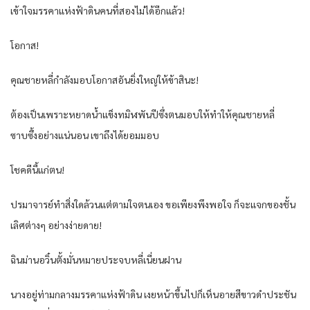
เข้าใจมรรคาแห่งฟ้าดินคนที่สองไม่ได้อีกแล้ว!
โอกาส!
คุณชายหลี่กำลังมอบโอกาสอันยิ่งใหญ่ให้ข้าสินะ!
ต้องเป็นเพราะหยาดน้ำแข็งทมิฬพันปีซึ่งตนมอบให้ทำให้คุณชายหลี่
ซาบซึ้งอย่างแน่นอน เขาถึงได้ยอมมอบ
โชคดีนี้แก่ตน!
ปรมาจารย์ทำสิ่งใดล้วนแต่ตามใจตนเอง ขอเพียงพึงพอใจ ก็จะแจกของชั้น
เลิศต่างๆ อย่างง่ายดาย!
ฉินม่านอวิ๋นตั้งมั่นหมายประจบหลี่เนี่ยนฝาน
นางอยู่ท่ามกลางมรรคาแห่งฟ้าดิน เงยหน้าขึ้นไปก็เห็นอายสีขาวดำประชัน