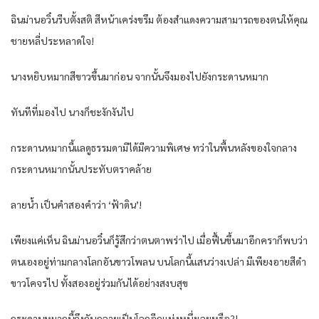
ฉินม่านอวิ๋นรีบตั้งสติ สีหน้าเคร่งขรึม ต้องสำแดงความสามารถของตนให้คุณ
ชายหลี่ประหลาดใจ!
นางหยิบหมากสีขาวขึ้นมาก่อน จากนั้นจึงมองไปยังกระดานหมาก
ทันทีที่มองไป นางก็ชะงักงันไป
กระดานหมากนี้แลดูธรรมดามิได้มีความพิเศษ ทว่าในพื้นหลังของใจกลาง
กระดานหมากนั้นประทับตราคล้าย
ลายน้ำ เป็นคำสองคำว่า ‘ฟ้าดิน’!
เพียงแค่เห็น ฉินม่านอวิ๋นก็รู้สึกว่าตนตาพร่าไป เมื่อฟื้นขึ้นมาอีกคราก็พบว่า
ตนเองอยู่ท่ามกลางโลกอันขาวโพลน บนโลกนี้แสนว่างเปล่า มีเพียงอายสีดำ
ขาวโคจรไป ทั้งสองอยู่ร่วมกันได้อย่างสงบสุข
กระดานหมากนี้ถึงกับกลายเป็นโลกอีกแห่งหนึ่งเลยหรือ?!