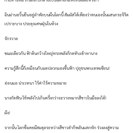
ฉินม่านอวิ๋นยืนอยู่ลำพังบนผืนโลกนี้ สัมผัสได้เพียงว่าตนเองนั้นแสนกระจิริด
เปราะบาง ประดุจเศษฝุ่นในห้วง
จักรวาล
ขณะเดียวกัน ฟ้าดินกว้างใหญ่ทรงพลังก็กดทับเข้าหานาง
ความรู้สึกนี้ก็เหมือนกับมดปลวกมองขึ้นฟ้า ปุถุชนพบเทพเซียน!
อ่อนแอ น่าเวทนา ไร้ค่าไร้ความหมาย
นางกัดฟัน ใช้พลังไปเกินครึ่งกว่าจะวางหมากสีขาวในมือลงได้!
ผึง!
จากนั้น โลกซึ่งเคยมีสมดุลระหว่างสีขาวดำก็พลันแตกหัก ร่วงลงสู่ความ