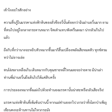
เข้าใจอะไรสักอย่าง
ความตื่นรู้ในมรรคาแห่งฟ้าดินของลั่วซืออวี่นั้นด้อยกว่าฉินม่านอวิ๋นมาก ยาม
ที่ตนไปอยู่ใจกลางกระดานหมาก จิตเต๋าแทบพังครืนลงมา น่ากลัวเกินไป
แล้ว
ถึงกับที่กว่านางจะหยิบตัวหมากขึ้นมาก็สิ้นเปลืองพลังเสียหมดตัว ทุกข์ตรม
ทว่าไม่อาจเอ่ย
ตนโง่เขลาเหลือเกิน เดินหมากกับคุณชายหลี่ไหนเลยจะง่ายดาย มิน่าเล่า
ท่านพี่ม่านอวิ๋นถึงเดินไปได้แค่สิบครั้ง
การประลองหมากซึ่งแฝงไปด้วยทำนองมรรคานั้นน่าสะพรึงกลัวเสียจริง!
มรรคาแห่งฟ้าดินที่เข้มข้นปานนี้ หากแผ่ซ่านออกไป เกรงว่าทั้งโลกบำเพ็ญ
เซียนคงจะต้านทานไม่ไหวกระมัง