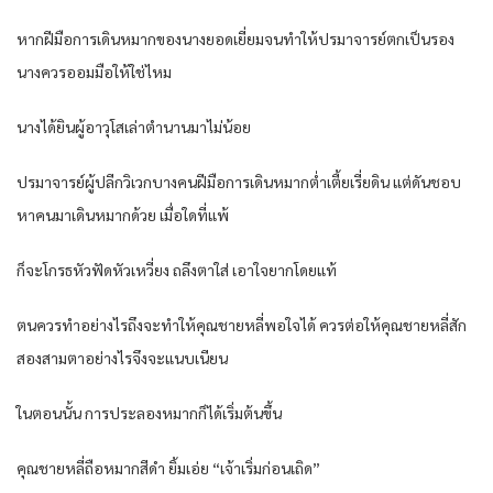
หากฝีมือการเดินหมากของนางยอดเยี่ยมจนทำให้ปรมาจารย์ตกเป็นรอง
นางควรออมมือให้ใช่ไหม
นางได้ยินผู้อาวุโสเล่าตำนานมาไม่น้อย
ปรมาจารย์ผู้ปลีกวิเวกบางคนฝีมือการเดินหมากต่ำเตี้ยเรี่ยดิน แต่ดันชอบ
หาคนมาเดินหมากด้วย เมื่อใดที่แพ้
ก็จะโกรธหัวฟัดหัวเหวี่ยง ถลึงตาใส่ เอาใจยากโดยแท้
ตนควรทำอย่างไรถึงจะทำให้คุณชายหลี่พอใจได้ ควรต่อให้คุณชายหลี่สัก
สองสามตาอย่างไรจึงจะแนบเนียน
ในตอนนั้น การประลองหมากก็ได้เริ่มต้นขึ้น
คุณชายหลี่ถือหมากสีดำ ยิ้มเอ่ย “เจ้าเริ่มก่อนเถิด”