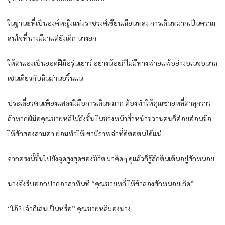
ในฐานะที่เป็นองค์หญิงแห่งราชวงศ์เซียนเฉียนหลง การเดินหมากเป็นความ
สนใจที่นางมีมาแต่ยังเด็ก นางยก
ให้ตนเองเป็นยอดฝีมือรุ่นเยาว์ อย่างน้อยก็ไม่มีทางพ่ายแพ้อย่างอเนจอนาถ
เช่นเดียวกับฉินม่านอวิ๋นแน่
ประเดี๋ยวตนเพียงแสดงฝีมือการเดินหมาก ต้องทำให้คุณชายหลี่ตาลุกวาว
ถ้าหากฝีมือคุณชายหลี่ไม่ถึงขั้น ในช่วงหน้าสิ่วหน้าขวานตนก็ค่อยอ่อนข้อ
ให้สักสองสามตา ย่อมทำให้เขามีภาพจำที่ดีต่อตนได้แน่
จากตรงนี้ขึ้นไปยังจุดสูงสุดของชีวิต มาคิดๆ ดูแล้วก็รู้สึกตื่นเต้นอยู่สักหน่อย
นางจึงรีบออกปากอาสาทันที “คุณชายหลี่ ให้ข้าลองสักหน่อยเถิด”
“โอ้? เจ้าก็เล่นเป็นหรือ” คุณชายหลี่มองนาง