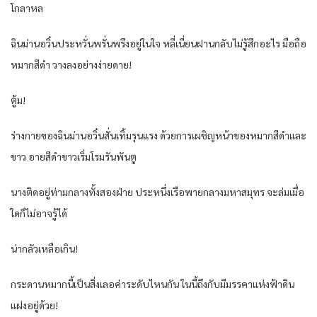
โกลาหล
ฉินม่านอวิ๋นประหวั่นพรั่นพรึงอยู่ในใจ หลี่เนี่ยนฝานกลับไม่รู้สึกอะไร มือถือ
หมากสีดำ วางลงอย่างง่ายดาย!
ตู้ม!
ร่างกายของฉินม่านอวิ๋นสั่นเทิ้มรุนแรง ด้วยการเผชิญหน้าของหมากสีดำและ
ขาว อายสีดำขาวเริ่มโรมรันพันตู
นางติดอยู่ท่ามกลางทั้งสองฝ่าย ประหนึ่งเรือพายกลางมหาสมุทร จะล่มเมื่อ
ใดก็ไม่อาจรู้ได้
น่ากลัวเหลือเกิน!
กระดานหมากนี้เป็นสิ่งเลอค่าระดับไหนกัน ในนี้ถึงกับมีมรรคาแห่งฟ้าดิน
แฝงอยู่ด้วย!