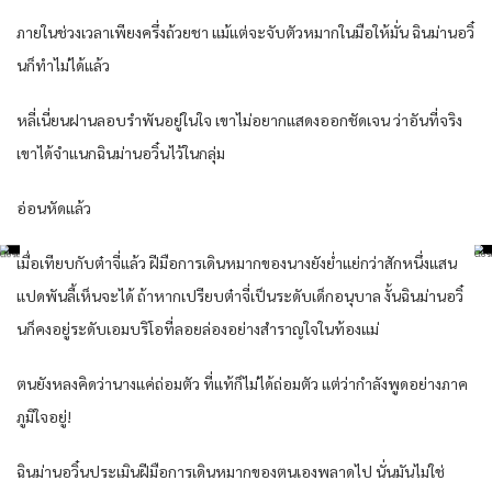
ภายในช่วงเวลาเพียงครึ่งถ้วยชา แม้แต่จะจับตัวหมากในมือให้มั่น ฉินม่านอวิ๋
นก็ทำไม่ได้แล้ว
หลี่เนี่ยนฝานลอบรำพันอยู่ในใจ เขาไม่อยากแสดงออกชัดเจน ว่าอันที่จริง
เขาได้จำแนกฉินม่านอวิ๋นไว้ในกลุ่ม
อ่อนหัดแล้ว
เมื่อเทียบกับต๋าจี่แล้ว ฝีมือการเดินหมากของนางยังย่ำแย่กว่าสักหนึ่งแสน
แปดพันลี้เห็นจะได้ ถ้าหากเปรียบต๋าจี่เป็นระดับเด็กอนุบาล งั้นฉินม่านอวิ๋
นก็คงอยู่ระดับเอมบริโอที่ลอยล่องอย่างสำราญใจในท้องแม่
ตนยังหลงคิดว่านางแค่ถ่อมตัว ที่แท้ก็ไม่ได้ถ่อมตัว แต่ว่ากำลังพูดอย่างภาค
ภูมิใจอยู่!
ฉินม่านอวิ๋นประเมินฝีมือการเดินหมากของตนเองพลาดไป นั่นมันไม่ใช่