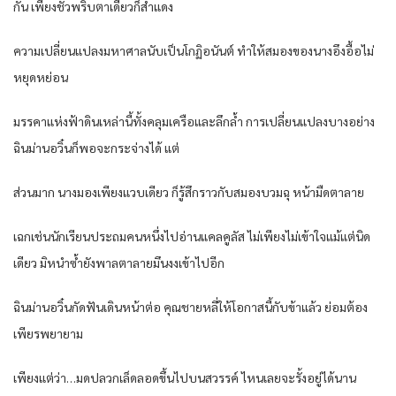
กัน เพียงชั่วพริบตาเดียวก็สำแดง
ความเปลี่ยนแปลงมหาศาลนับเป็นโกฏิอนันต์ ทำให้สมองของนางอึงอื้อไม่
หยุดหย่อน
มรรคาแห่งฟ้าดินเหล่านี้ทั้งคลุมเครือและลึกล้ำ การเปลี่ยนแปลงบางอย่าง
ฉินม่านอวิ๋นก็พอจะกระจ่างได้ แต่
ส่วนมาก นางมองเพียงแวบเดียว ก็รู้สึกราวกับสมองบวมฉุ หน้ามืดตาลาย
เฉกเช่นนักเรียนประถมคนหนึ่งไปอ่านแคลคูลัส ไม่เพียงไม่เข้าใจแม้แต่นิด
เดียว มิหนำซ้ำยังพาลตาลายมึนงงเข้าไปอีก
ฉินม่านอวิ๋นกัดฟันเดินหน้าต่อ คุณชายหลี่ให้โอกาสนี้กับข้าแล้ว ย่อมต้อง
เพียรพยายาม
เพียงแต่ว่า…มดปลวกเล็ดลอดขึ้นไปบนสวรรค์ ไหนเลยจะรั้งอยู่ได้นาน