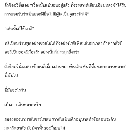
ลั่วซืออวี่ยิ้มเอ่ย “เรื่องนั้นแน่นอนอยู่แล้ว ทั้งราชวงศ์เซียนเฉียนหลง ข้าได้รับ
การยอมรับว่าเป็นยอดฝีมือ ไม่มีผู้ใดเป็นคู่แข่งข้าได้”
“เช่นนั้นก็ได้ มาสิ”
หลี่เนี่ยนฝานพูดอย่างช่วยไม่ได้ ถึงอย่างไรก็เพียงเล่นฆ่าเวลา ถ้าหากลั่วซื
ออวี่เป็นยอดฝีมือจริง อย่างนั้นก็น่าสนุกยิ่งกว่า
ลั่วซืออวี่นั่งลงตรงข้ามหลี่เนี่ยนฝานอย่างตื่นเต้น ทันทีที่มองกระดานหมากก็
นิ่งงันไป
นี่มันอะไรกัน
เป็นการเดินหมากหรือ
สมองของนางพลันขาวโพลน ราวกับเป็นเด็กอนุบาลทำข้อสอบระดับ
มหาวิทยาลัย นัยน์ตาทั้งสองมืดมน ไม่