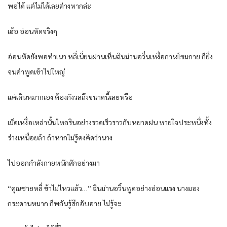
พอได้ แต่ไม่ได้เลยต่างหากล่ะ
เฮ้อ อ่อนหัดจริงๆ
อ่อนหัดยังพอทำเนา หลี่เนี่ยนฝานเห็นฉินม่านอวิ๋นเหงื่อกาฬโซมกาย ก็ยิ่ง
จนคำพูดเข้าไปใหญ่
แค่เดินหมากเอง ต้องกังวลถึงขนาดนี้เลยหรือ
เม็ดเหงื่อเหล่านั้นไหลรินอย่างรวดเร็วราวกับหยาดฝน หายใจประหนึ่งทั้ง
ร่างเหนื่อยล้า ถ้าหากไม่รู้คงคิดว่านาง
ไปออกกำลังกายหนักสักอย่างมา
“คุณชายหลี่ ข้าไม่ไหวแล้ว…” ฉินม่านอวิ๋นพูดอย่างอ่อนแรง นางมอง
กระดานหมาก ก็พลันรู้สึกอับอาย ไม่รู้จะ