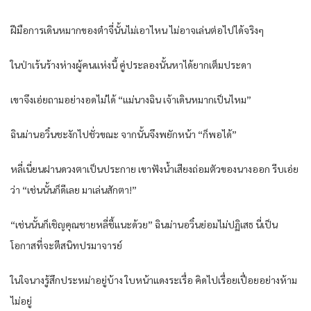
ฝีมือการเดินหมากของต๋าจี่นั้นไม่เอาไหน ไม่อาจเล่นต่อไปได้จริงๆ
ในป่าเร้นร้างห่างผู้คนแห่งนี้ คู่ประลองนั้นหาได้ยากเต็มประดา
เขาจึงเอ่ยถามอย่างอดไม่ได้ “แม่นางฉิน เจ้าเดินหมากเป็นไหม”
ฉินม่านอวิ๋นชะงักไปชั่วขณะ จากนั้นจึงพยักหน้า “ก็พอได้”
หลี่เนี่ยนฝานดวงตาเป็นประกาย เขาฟังน้ำเสียงถ่อมตัวของนางออก รีบเอ่ย
ว่า “เช่นนั้นก็ดีเลย มาเล่นสักตา!”
“เช่นนั้นก็เชิญคุณชายหลี่ชี้แนะด้วย” ฉินม่านอวิ๋นย่อมไม่ปฏิเสธ นี่เป็น
โอกาสที่จะตีสนิทปรมาจารย์
ในใจนางรู้สึกประหม่าอยู่บ้าง ใบหน้าแดงระเรื่อ คิดไปเรื่อยเปื่อยอย่างห้าม
ไม่อยู่