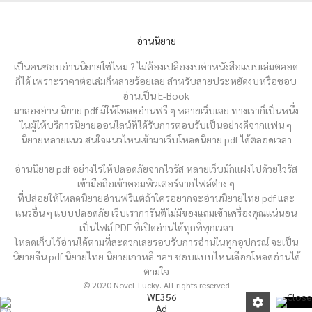
อ่านนิยาย
เป็นคนชอบอ่านนิยายใช่ไหม ? ไม่ต้องเปลืองงบค่าหนังสือแบบเล่มตลอด
ก็ได้ เพราะราคาต่อเล่มก็หลายร้อยเลย สำหรับสายประหยัดงบหรือชอบ
อ่านเป็น E-Book
มาลองอ่าน นิยาย pdf มีให้โหลดอ่านฟรี ๆ หลายเว็บเลย ทางเราก็เป็นหนึ่ง
ในผู้ให้บริการนิยายออนไลน์ที่ได้รับการตอบรับเป็นอย่างดีจากแฟน ๆ
นิยายหลายแนว สนใจแนวไหนเข้ามาเว็บโหลดนิยาย pdf ได้ตลอดเวลา
อ่านนิยาย pdf อย่างไรให้ปลอดภัยจากไวรัส หลายเว็บมักแฝงไปด้วยไวรัส
เข้ามือถือเข้าคอมพิวเตอร์จากไฟล์ต่าง ๆ
ที่ปล่อยให้โหลดนิยายอ่านฟรีแต่ถ้าใครอยากจะอ่านนิยายไทย pdf และ
แนวอื่น ๆ แบบปลอดภัย เว็บเราการันตีไม่มีของแถมเข้าเครื่องคุณแน่นอน
เป็นไฟล์ PDF ที่เปิดอ่านได้ทุกที่ทุกเวลา
โหลดเก็บไว้อ่านได้ตามที่สะดวกเลยรอบรับการอ่านในทุกอุปกรณ์ จะเป็น
นิยายจีน pdf นิยายไทย นิยายเกาหลี ฯลฯ ชอบแบบไหนเลือกโหลดอ่านได้
ตามใจ
© 2020 Novel-Lucky. All rights reserved