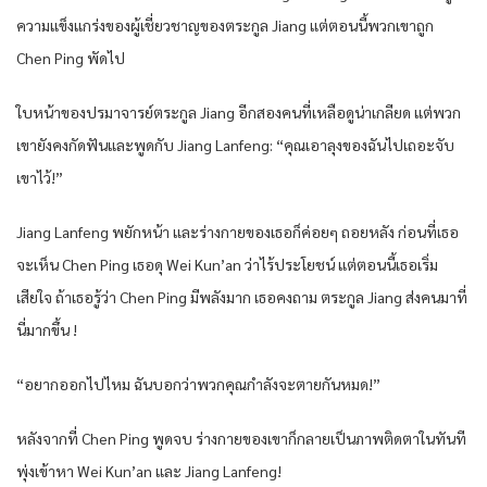
ความแข็งแกร่งของผู้เชี่ยวชาญของตระกูล Jiang แต่ตอนนี้พวกเขาถูก
Chen Ping พัดไป
ใบหน้าของปรมาจารย์ตระกูล Jiang อีกสองคนที่เหลือดูน่าเกลียด แต่พวก
เขายังคงกัดฟันและพูดกับ Jiang Lanfeng: “คุณเอาลุงของฉันไปเถอะจับ
เขาไว้!”
Jiang Lanfeng พยักหน้า และร่างกายของเธอก็ค่อยๆ ถอยหลัง ก่อนที่เธอ
จะเห็น Chen Ping เธอดุ Wei Kun’an ว่าไร้ประโยชน์ แต่ตอนนี้เธอเริ่ม
เสียใจ ถ้าเธอรู้ว่า Chen Ping มีพลังมาก เธอคงถาม ตระกูล Jiang ส่งคนมาที่
นี่มากขึ้น !
“อยากออกไปไหม ฉันบอกว่าพวกคุณกำลังจะตายกันหมด!”
หลังจากที่ Chen Ping พูดจบ ร่างกายของเขาก็กลายเป็นภาพติดตาในทันที
พุ่งเข้าหา Wei Kun’an และ Jiang Lanfeng!