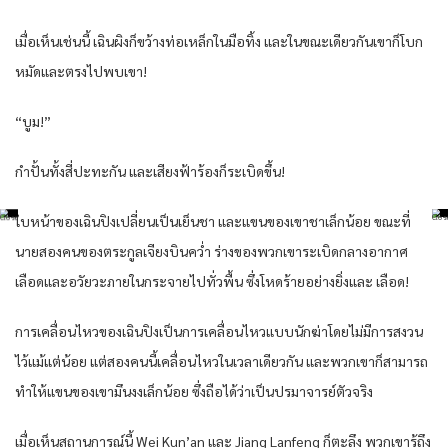
เมื่อเห็นเช่นนี้ เฉินผิงก็ขว้างท่อเหล็กในมือทิ้ง และในขณะเดียวกันเขาก็โบก
หมัดและตรงไปพบเขา!
“บูม!”
กำปั้นทั้งสี่ปะทะกัน และเสียงฟ้าร้องก็ระเบิดขึ้น!
ใบหน้าของเฉินปิงเปลี่ยนเป็นเย็นชา และแขนของเขาชาเล็กน้อย ขณะที่
นายสองคนของตระกูลเจียงบินคว่ำ ร่างของพวกเขาระเบิดกลางอากาศ
เลือดและอวัยวะภายในกระจายไปทั่วพื้น ซึ่งโหดร้ายอย่างยิ่งและ เลือด!
การเคลื่อนไหวของเฉินปิงเป็นการเคลื่อนไหวแบบนักฆ่าโดยไม่มีการสงวน
ไว้แม้แต่น้อย แต่สองคนนี้เคลื่อนไหวในเวลาเดียวกัน และพวกเขาก็สามารถ
ทำให้แขนของเขามึนงงเล็กน้อย ซึ่งถือได้ว่าเป็นปรมาจารย์ตัวจริง
เมื่อเห็นสถานการณ์นี้ Wei Kun’an และ Jiang Lanfeng ก็ตะลึง พวกเขารู้ถึง