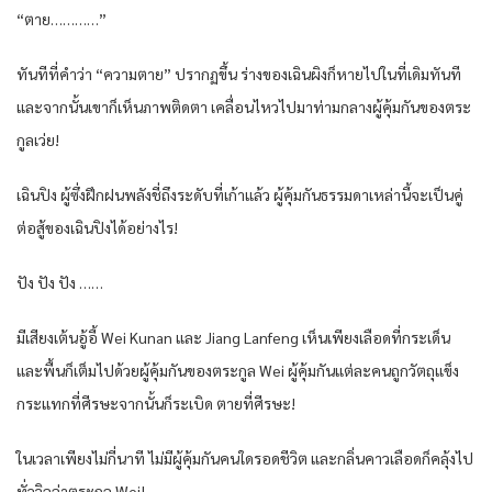
“ตาย…………”
ทันทีที่คำว่า “ความตาย” ปรากฏขึ้น ร่างของเฉินผิงก็หายไปในที่เดิมทันที
และจากนั้นเขาก็เห็นภาพติดตา เคลื่อนไหวไปมาท่ามกลางผู้คุ้มกันของตระ
กูลเว่ย!
เฉินปิง ผู้ซึ่งฝึกฝนพลังชี่ถึงระดับที่เก้าแล้ว ผู้คุ้มกันธรรมดาเหล่านี้จะเป็นคู่
ต่อสู้ของเฉินปิงได้อย่างไร!
ปัง ปัง ปัง ……
มีเสียงเต้นอู้อี้ Wei Kunan และ Jiang Lanfeng เห็นเพียงเลือดที่กระเด็น
และพื้นก็เต็มไปด้วยผู้คุ้มกันของตระกูล Wei ผู้คุ้มกันแต่ละคนถูกวัตถุแข็ง
กระแทกที่ศีรษะจากนั้นก็ระเบิด ตายที่ศีรษะ!
ในเวลาเพียงไม่กี่นาที ไม่มีผู้คุ้มกันคนใดรอดชีวิต และกลิ่นคาวเลือดก็คลุ้งไป
ทั่ววิลล่าตระกูล Wei!