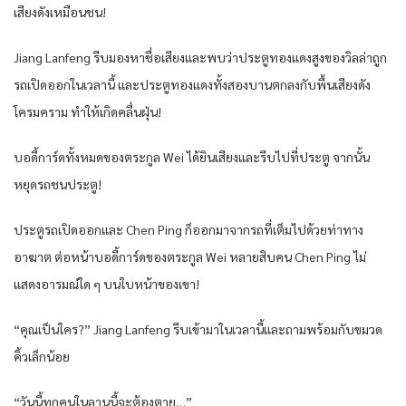
เสียงดังเหมือนชน!
Jiang Lanfeng รีบมองหาชื่อเสียงและพบว่าประตูทองแดงสูงของวิลล่าถูก
รถเปิดออกในเวลานี้ และประตูทองแดงทั้งสองบานตกลงกับพื้นเสียงดัง
โครมคราม ทำให้เกิดคลื่นฝุ่น!
บอดี้การ์ดทั้งหมดของตระกูล Wei ได้ยินเสียงและรีบไปที่ประตู จากนั้น
หยุดรถชนประตู!
ประตูรถเปิดออกและ Chen Ping ก็ออกมาจากรถที่เต็มไปด้วยท่าทาง
อาฆาต ต่อหน้าบอดี้การ์ดของตระกูล Wei หลายสิบคน Chen Ping ไม่
แสดงอารมณ์ใด ๆ บนใบหน้าของเขา!
“คุณเป็นใคร?” Jiang Lanfeng รีบเข้ามาในเวลานี้และถามพร้อมกับขมวด
คิ้วเล็กน้อย
“วันนี้ทุกคนในลานนี้จะต้องตาย…”