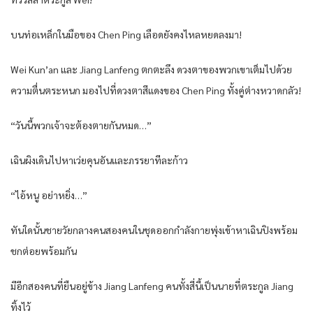
บนท่อเหล็กในมือของ Chen Ping เลือดยังคงไหลหยดลงมา!
Wei Kun’an และ Jiang Lanfeng ตกตะลึง ดวงตาของพวกเขาเต็มไปด้วย
ความตื่นตระหนก มองไปที่ดวงตาสีแดงของ Chen Ping ทั้งคู่ต่างหวาดกลัว!
“วันนี้พวกเจ้าจะต้องตายกันหมด…”
เฉินผิงเดินไปหาเว่ยคุนอันและภรรยาทีละก้าว
“ไอ้หนู อย่าหยิ่ง…”
ทันใดนั้นชายวัยกลางคนสองคนในชุดออกกำลังกายพุ่งเข้าหาเฉินปิงพร้อม
ชกต่อยพร้อมกัน
มีอีกสองคนที่ยืนอยู่ข้าง Jiang Lanfeng คนทั้งสี่นี้เป็นนายที่ตระกูล Jiang
ทิ้งไว้