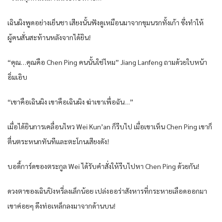
เฉินผิงพูดอย่างเย็นชา เสียงนั้นฟังดูเหมือนมาจากขุมนรกทั้งเก้า ซึ่งทำให้
ผู้คนสั่นสะท้านหลังจากได้ยิน!
“คุณ…คุณคือ Chen Ping คนนั้นใช่ไหม” Jiang Lanfeng ถามด้วยใบหน้า
อิ่มเอิบ
“เขาคือเฉินผิง เขาคือเฉินผิง ฆ่าเขาเพื่อฉัน…”
เมื่อได้ยินการเคลื่อนไหว Wei Kun’an ก็รีบไป เมื่อเขาเห็น Chen Ping เขาก็
ตื่นตระหนกทันทีและตะโกนเสียงดัง!
บอดี้การ์ดของตระกูล Wei ได้รับคำสั่งให้รีบไปหา Chen Ping ด้วยกัน!
ดวงตาของเฉินปิงหรี่ลงเล็กน้อย เปล่งออร่าสังหารที่กระหายเลือดออกมา
เขาค่อยๆ ดึงท่อเหล็กลงมาจากด้านบน!