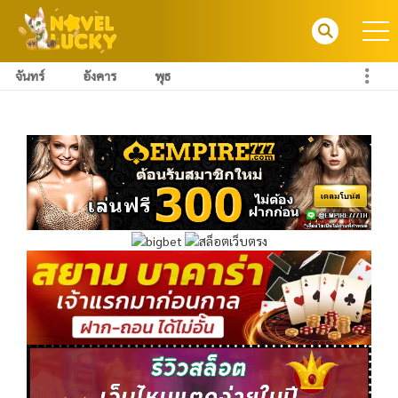
จันทร์
อังคาร
พุธ