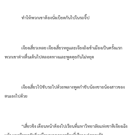
ทำให้พวกเขาต้องนั่งเบียดกันไปในรถจี๊ป
เจียงเสี่ยวเหลย เจียงเสี่ยวหยูและเจียงถิงเข้าเมืองเป็นครั้งแรก
พวกเขาต่างตื่นเต้นไปตลอดทางและพูดคุยกันไม่หยุด
เจียงเสี่ยวไป๋ขับรถไปด้วยพลางพูดกำชับน้องชายน้องสาวของ
ตนเองไปด้วย
“เสี่ยวชิง เดือนหน้าต้องไปเรียนที่มหาวิทยาลัยแห่งชาติเจียงเฉิง
แล้ว มหาวิทยาลัยก็เหมือนหอคอยงาช้างที่เรียนแค่ความรู้”