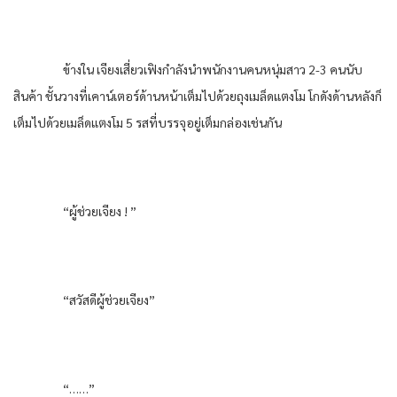
ข้างใน เจียงเสี่ยวเฟิงกำลังนำพนักงานคนหนุ่มสาว 2-3 คนนับ
สินค้า ชั้นวางที่เคาน์เตอร์ด้านหน้าเต็มไปด้วยถุงเมล็ดแตงโม โกดังด้านหลังก็
เต็มไปด้วยเมล็ดแตงโม 5 รสที่บรรจุอยู่เต็มกล่องเช่นกัน
“ผู้ช่วยเจียง ! ”
“สวัสดีผู้ช่วยเจียง”
“……”