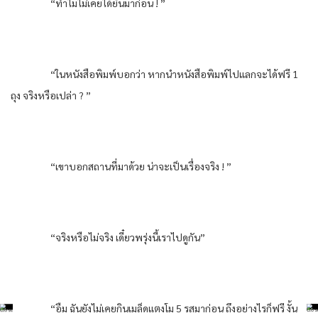
“ทำไมไม่เคยได้ยินมาก่อน ! ”
“ในหนังสือพิมพ์บอกว่า หากนำหนังสือพิมพ์ไปแลกจะได้ฟรี 1
ถุง จริงหรือเปล่า ? ”
“เขาบอกสถานที่มาด้วย น่าจะเป็นเรื่องจริง ! ”
“จริงหรือไม่จริง เดี๋ยวพรุ่งนี้เราไปดูกัน”
“อืม ฉันยังไม่เคยกินเมล็ดแตงโม 5 รสมาก่อน ถึงอย่างไรก็ฟรี งั้น