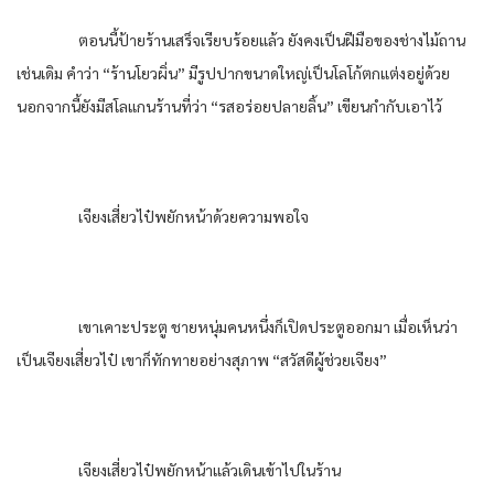
ตอนนี้ป้ายร้านเสร็จเรียบร้อยแล้ว ยังคงเป็นฝีมือของช่างไม้ถาน
เช่นเดิม คำว่า “ร้านโยวผิ่น” มีรูปปากขนาดใหญ่เป็นโลโก้ตกแต่งอยู่ด้วย
นอกจากนี้ยังมีสโลแกนร้านที่ว่า “รสอร่อยปลายลิ้น” เขียนกำกับเอาไว้
เจียงเสี่ยวไป๋พยักหน้าด้วยความพอใจ
เขาเคาะประตู ชายหนุ่มคนหนึ่งก็เปิดประตูออกมา เมื่อเห็นว่า
เป็นเจียงเสี่ยวไป๋ เขาก็ทักทายอย่างสุภาพ “สวัสดีผู้ช่วยเจียง”
เจียงเสี่ยวไป๋พยักหน้าแล้วเดินเข้าไปในร้าน