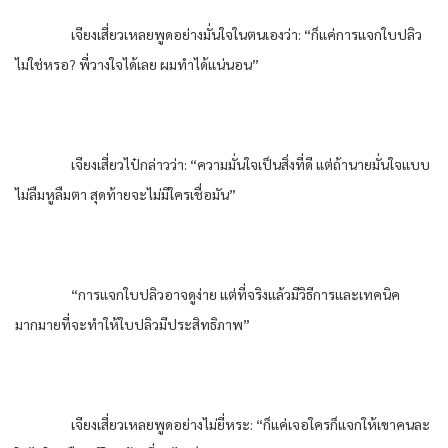
เจียงเสี่ยวเหลยพูดอย่างมั่นใจในตนเองว่า: “ก็แค่การแจกใบปลิว
ไม่ใช่หรอ? พี่วางใจได้เลย ผมทำได้แน่นอน”
เจียงเสี่ยวไป๋กล่าวว่า: “ความมั่นใจเป็นสิ่งที่ดี แต่ถ้านายมั่นใจแบบ
ไม่ลืมหูลืมตา สุดท้ายจะไม่มีใครเชื่อมัน”
“การแจกใบปลิวอาจดูง่าย แต่ที่จริงแล้วมีวิธีการและเทคนิค
มากมายที่จะทำให้ใบปลิวมีประสิทธิภาพ”
เจียงเสี่ยวเหลยพูดอย่างไม่ยี่หระ: “ก็แค่เจอใครก็แจกให้เขาคนละ