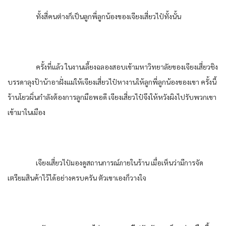
ทั้งสี่คนต่างก็เป็นลูกพี่ลูกน้องของเจียงเสี่ยวไป๋ทั้งนั้น
ครั้งที่แล้ว ในงานเลี้ยงฉลองสอบเข้ามหาวิทยาลัยของเจียงเสี่ยวชิง
บรรดาลุงป้าน้าอาฝั่งแม่ให้เจียงเสี่ยวไป๋หางานให้ลูกพี่ลูกน้องของเขา ครั้งนี้
ร้านโยวผิ่นกำลังต้องการลูกมือพอดี เจียงเสี่ยวไป๋จึงให้หวังผิงไปรับพวกเขา
เข้ามาในเมือง
เจียงเสี่ยวไป๋มองดูสถานการณ์ภายในร้าน เมื่อเห็นว่ามีการจัด
เตรียมสินค้าไว้ได้อย่างครบครัน ตัวเขาเองก็วางใจ