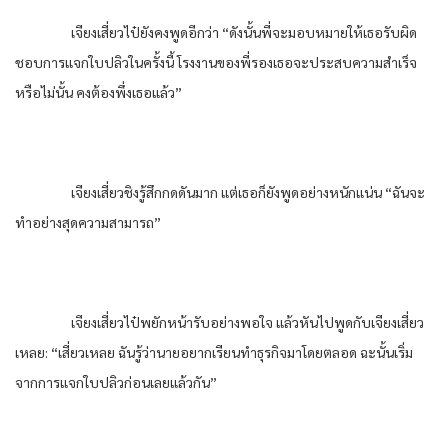
เจียงเสี่ยวไป๋ยังคงพูดอีกว่า “ดังนั้นพี่จะมอบหมายให้เธอรับผิด
ชอบการแจกใบปลิวในครั้งนี้ โรงงานของพี่รองเธอจะประสบความสำเร็จ
หรือไม่นั้น คงต้องพึ่งเธอแล้ว”
เจียงเสี่ยวชิงรู้สึกกดดันมาก แต่เธอก็ยังพูดอย่างหนักแน่น “ฉันจะ
ทำอย่างสุดความสามารถ”
เจียงเสี่ยวไป๋พยักหน้ารับอย่างพอใจ แล้วหันไปพูดกับเจียงเสี่ยว
เหลย: “เสี่ยวเหลย ฉันรู้ว่านายอยากเรียนทำธุรกิจมาโดยตลอด ฉะนั้นเริ่ม
จากการแจกใบปลิวก่อนเลยแล้วกัน”