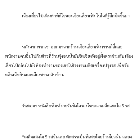
เจียงเสี่ยวไป๋เห็นท่าทีดีใจของเจียงเสี่ยวเฟิง ในใจก็รู้สึกผิดขึ้นมา
หลังจากพวกเขาออกมาจากร้าน เจียงเสี่ยวเฟิงพาหลี่ลี่และ
พนักงานคนอื่นไปกินข้าวที่ร้านกุ้งอบน้ำมันชิงเจียงที่อยู่ฝั่งตรงข้ามกัน เจียง
เสี่ยวไป๋กลับไปยังห้องทำงานของเขาในโรงงานผลิตเครื่องปรุงรส เพื่อรับ
หลินเจียอินและเจียงชานกลับบ้าน
วันต่อมา หนังสือพิมพ์รายวันชิงโจวลงโฆษณาเมล็ดแตงโม 5 รส
“เมล็ดแตงโม 5 รสจินเคอ คัดสรรเป็นพิเศษโดยร้านโยวผิ่น ฉลอง