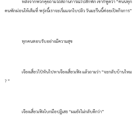
หลังจากพวกคุยถามไถ่สถานการณ์ไปสักพัก เขาก็พูดว่า “คืนนี้ทุก
คนพักผ่อนให้เต็มที่ พรุ่งนี้เราจะเริ่มแจกใบปลิว วันมะรืนนี้ค่อยเปิดกิจการ”
ทุกคนตอบรับอย่างมีความสุข
เจียงเสี่ยวไป๋หันไปหาเจียงเสี่ยวเฟิง แล้วถามว่า “จะกลับบ้านไหม
? ”
เจียงเสี่ยวเฟิงโบกมือปฏิเสธ “ผมยังไม่กลับดีกว่า”