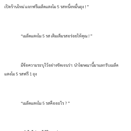
เปิดร้านใหม่ แจกฟรีเมล็ดแตงโม 5 รสหนึ่งหมื่นถุง ! ”
“เมล็ดแตงโม 5 รส เติมเต็มรสอร่อยให้คุณ ! ”
มีข้อความระบุไว้อย่างชัดเจนว่า: นำโฆษณานี้มาแลกรับเมล็ด
แตงโม 5 รสฟรี 1 ถุง
“เมล็ดแตงโม 5 รสคืออะไร ? ”