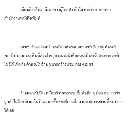
เจียงเสี่ยวไป๋มาถึงอาคารผู้โดยสารชิงโจวหลังจากออกจาก
สำนักงานหนังสือพิมพ์
เขาเช่าร้านเก่าแก่ร้านหนึ่งใกล้ทางออกสถานี มีประตูหันหน้า
ออกไปทางถนน พื้นที่ส่วนใหญ่ตรงผนังฝั่งติดถนนเป็นหน้าต่างกระจกที่
โชว์ให้เห็นสินค้าภายในร้าน ขนาดกว้างประมาณ 4 เมตร
ร้านแบบนี้เป็นเหมือนร้านขายพวกติ่มซำเล็ก ๆ น้อย ๆ มากกว่า
ลูกค้าไม่ต้องเข้ามาในร้าน เวลาซื้อของก็ถามซื้อจากพนักงานขายที่ช่องขาย
ได้เลย