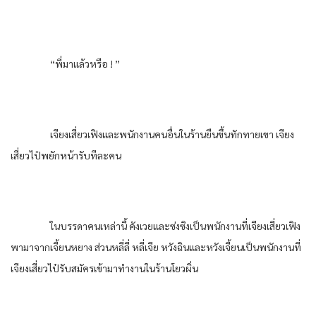
“พี่มาแล้วหรือ ! ”
เจียงเสี่ยวเฟิงและพนักงานคนอื่นในร้านยืนขึ้นทักทายเขา เจียง
เสี่ยวไป๋พยักหน้ารับทีละคน
ในบรรดาคนเหล่านี้ คังเวยและซ่งซิงเป็นพนักงานที่เจียงเสี่ยวเฟิง
พามาจากเจี้ยนหยาง ส่วนหลี่ลี่ หลี่เจีย หวังฉินและหวังเจี้ยนเป็นพนักงานที่
เจียงเสี่ยวไป๋รับสมัครเข้ามาทำงานในร้านโยวผิ่น