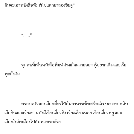
ฉันจะเอาหนังสือพิมพ์ไปแลกมาลองชิมดู”
“……”
ทุกคนที่เห็นหนังสือพิมพ์ต่างเกิดความอยากรู้อยากเห็นและเริ่ม
พูดถึงมัน
ครอบครัวของเจียงเสี่ยวไป๋กินอาหารเช้าเสร็จแล้ว นอกจากหลิน
เจียอินและเจียงชาน ยังมีเจียงเสี่ยวชิง เจียงเสี่ยวเหลย เจียงเสี่ยวหยู และ
เจียงถิงเข้าเมืองไปกับพวกเขาด้วย