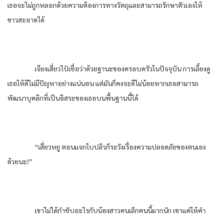
เธอจะไม่ถูกหลอกด้วยความต้องการทางวัตถุและสามารถรักษาตัวเองให้
ขาวสะอาดได้
เจียงเสี่ยวไป๋เชื่อว่าด้วยฐานะของครอบครัวในปัจจุบัน การเลี้ยงดู
เธอให้ดีไม่มีปัญหาอย่างแน่นอน แต่มันก็คงจะดีไม่น้อยหากเธอสามารถ
พัฒนาบุคลิกที่เป็นอิสระของเธอบนพื้นฐานนี้ได้
“เสี่ยวหยู ตอนแจกใบปลิวก็ระวังเรื่องความปลอดภัยของตนเอง
ด้วยนะ!”
เขาไม่ได้กำชับอะไรกับน้องสาวคนเล็กคนนี้มากนัก เขาแค่ให้คำ