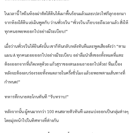
ในเวลานี้ ไฟในห้องผ่าตัดใต้ดินได้เผาพื้นร้อนแล้วและเปลวไฟก็ลุกออกมา
จากห้องใต้ดิน เย่เฉินพูดกับ ว่านพั่วจวิน “พั่วจวิน เกือบจะถึงเวลาแล้ว สั่งให้
ทุกคนอพยพออกไปอย่างมีระเบียบ!”
เมื่อว่านพั่วจวินได้ยินดังนั้น เขาก็หันกลับหลังทันทีและพูดเสียงดังว่า “ตาม
แผน A ทุกคนถอยออกไปอย่างมีระเบียบ อย่าลืมนำสิ่งของทั้งหมดที่แตะ
ต้องออกจากที่เกิดเหตุด้วย แก้วสุราของตนเองเอาออกไปด้วย! ทีมเบื้อง
หลังจะต้องลบร่องรอยทั้งหมดภายในครึ่งชั่วโมง แล้วอพยพตามเส้นทางที่
กำหนด!”
ทหารทึกนายตะโกนทันที “รับทราบ!”
หลังจากนั้น ผู้คนมากกว่า 100 คนสลายตัวทันที และแบ่งออกเป็นกลุ่มต่างๆ
โดยมุ่งหน้าไปในทิศทางที่ต่างกัน