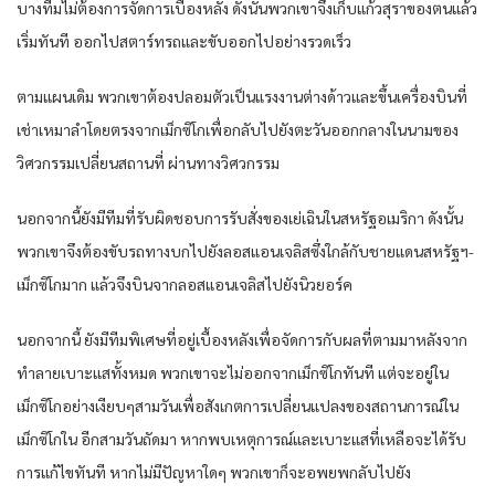
บางทีมไม่ต้องการจัดการเบื้องหลัง ดังนั้นพวกเขาจึงเก็บแก้วสุราของตนแล้ว
เริ่มทันที ออกไปสตาร์ทรถและขับออกไปอย่างรวดเร็ว
ตามแผนเดิม พวกเขาต้องปลอมตัวเป็นแรงงานต่างด้าวและขึ้นเครื่องบินที่
เช่าเหมาลำโดยตรงจากเม็กซิโกเพื่อกลับไปยังตะวันออกกลางในนามของ
วิศวกรรมเปลี่ยนสถานที่ ผ่านทางวิศวกรรม
นอกจากนี้ยังมีทีมที่รับผิดชอบการรับสั่งของเย่เฉินในสหรัฐอเมริกา ดังนั้น
พวกเขาจึงต้องขับรถทางบกไปยังลอสแอนเจลิสซึ่งใกล้กับชายแดนสหรัฐฯ-
เม็กซิโกมาก แล้วจึงบินจากลอสแอนเจลิสไปยังนิวยอร์ค
นอกจากนี้ ยังมีทีมพิเศษที่อยู่เบื้องหลังเพื่อจัดการกับผลที่ตามมาหลังจาก
ทำลายเบาะแสทั้งหมด พวกเขาจะไม่ออกจากเม็กซิโกทันที แต่จะอยู่ใน
เม็กซิโกอย่างเงียบๆสามวันเพื่อสังเกตการเปลี่ยนแปลงของสถานการณ์ใน
เม็กซิโกใน อีกสามวันถัดมา หากพบเหตุการณ์และเบาะแสที่เหลือจะได้รับ
การแก้ไขทันที หากไม่มีปัญหาใดๆ พวกเขาก็จะอพยพกลับไปยัง