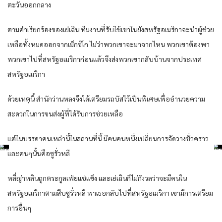
ตะวันออกกลาง
ตามคำเรียกร้องของเย่เฉิน ทีมงานที่รับใช้เขาในยังสหรัฐอเมริกาจะนำผู้ช่วย
เหลือทั้งหมดออกจากเม็กซิโก ไม่ว่าพวกเขาจะมาจากไหน พวกเขาต้องพา
พวกเขาไปที่สหรัฐอเมริกาก่อนแล้วจึงส่งพวกเขากลับบ้านจากประเทศ
สหรัฐอเมริกา
ด้วยเหตุนี้ สำนักว่านหลงจึงได้เตรียมรถบัสไว้เป็นพิเศษเพื่ออำนวยความ
สะดวกในการขนส่งผู้ที่ได้รับการช่วยเหลือ
แต่ในบรรดาคนเหล่านี้ในสถานที่นี้ มีคนคนหนึ่งเปลี่ยนการจัดวางชั่วคราว
และคนๆนั้นคือซูรั่วหลี
หลี่ญ่าหลินถูกตระกูลเฟ่ยแช่แข็ง และเย่เฉินก็ไม่กังวลว่าจะมีคนใน
สหรัฐอเมริกาตามสืบซูรั่วหลี พาเธอกลับไปที่สหรัฐอเมริกา เขามีการเตรียม
การอื่นๆ