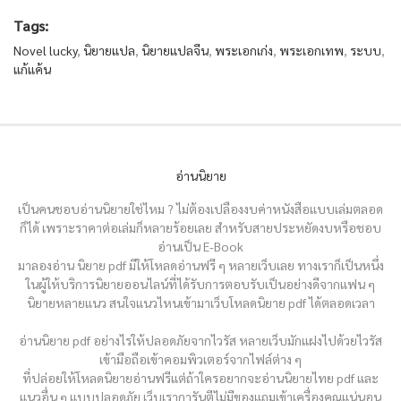
Tags:
Novel lucky
,
นิยายแปล
,
นิยายแปลจีน
,
พระเอกเก่ง
,
พระเอกเทพ
,
ระบบ
,
แก้แค้น
อ่านนิยาย
เป็นคนชอบอ่านนิยายใช่ไหม ? ไม่ต้องเปลืองงบค่าหนังสือแบบเล่มตลอด
ก็ได้ เพราะราคาต่อเล่มก็หลายร้อยเลย สำหรับสายประหยัดงบหรือชอบ
อ่านเป็น E-Book
มาลองอ่าน นิยาย pdf มีให้โหลดอ่านฟรี ๆ หลายเว็บเลย ทางเราก็เป็นหนึ่ง
ในผู้ให้บริการนิยายออนไลน์ที่ได้รับการตอบรับเป็นอย่างดีจากแฟน ๆ
นิยายหลายแนว สนใจแนวไหนเข้ามาเว็บโหลดนิยาย pdf ได้ตลอดเวลา
อ่านนิยาย pdf อย่างไรให้ปลอดภัยจากไวรัส หลายเว็บมักแฝงไปด้วยไวรัส
เข้ามือถือเข้าคอมพิวเตอร์จากไฟล์ต่าง ๆ
ที่ปล่อยให้โหลดนิยายอ่านฟรีแต่ถ้าใครอยากจะอ่านนิยายไทย pdf และ
แนวอื่น ๆ แบบปลอดภัย เว็บเราการันตีไม่มีของแถมเข้าเครื่องคุณแน่นอน