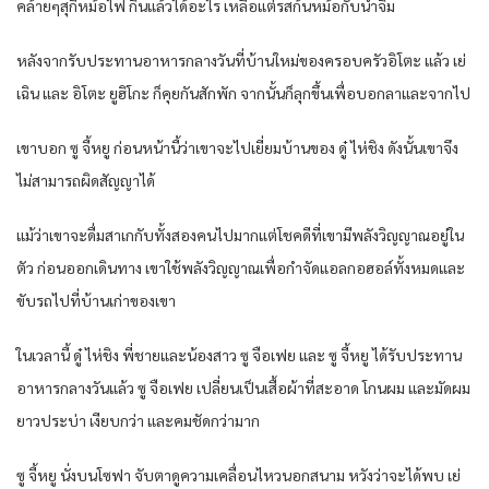
คล้ายๆสุกี้หม้อไฟ กินแล้วได้อะไร เหลือแต่รสก้นหม้อกับน้ำจิ้ม
หลังจากรับประทานอาหารกลางวันที่บ้านใหม่ของครอบครัวอิโตะ แล้ว เย่
เฉิน และ อิโตะ ยูฮิโกะ ก็คุยกันสักพัก จากนั้นก็ลุกขึ้นเพื่อบอกลาและจากไป
เขาบอก ซู จี้หยู ก่อนหน้านี้ว่าเขาจะไปเยี่ยมบ้านของ ดู๋ ไห่ชิง ดังนั้นเขาจึง
ไม่สามารถผิดสัญญาได้
แม้ว่าเขาจะดื่มสาเกกับทั้งสองคนไปมากแต่โชคดีที่เขามีพลังวิญญาณอยู่ใน
ตัว ก่อนออกเดินทาง เขาใช้พลังวิญญาณเพื่อกำจัดแอลกอฮอล์ทั้งหมดและ
ขับรถไปที่บ้านเก่าของเขา
ในเวลานี้ ดู๋ ไห่ชิง พี่ชายและน้องสาว ซู จือเฟย และ ซู จี้หยู ได้รับประทาน
อาหารกลางวันแล้ว ซู จือเฟย เปลี่ยนเป็นเสื้อผ้าที่สะอาด โกนผม และมัดผม
ยาวประบ่า เงียบกว่า และคมชัดกว่ามาก
ซู จี้หยู นั่งบนโซฟา จับตาดูความเคลื่อนไหวนอกสนาม หวังว่าจะได้พบ เย่