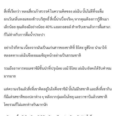
สิ่งที่เรียกว่า หลงเสี่ยวเก้าสวรรค์ ในความคิดของ เย่เฉิน นั้นไม่ดีที่จะดื่ม
ยกเว้นกลิ่นหอมของข้าวบริสุทธิ์ สิ่งนี้น่าเบื่อจริงๆ หากคุณต้องการรู้สึกเมา
เล็กน้อย คุณต้องมีอย่างน้อย 40% แอลกอฮอล์ สำหรับเขาแล้วการดื่มสาเก
ก็ไม่ต่างกับการดื่มน้ำประปา
อย่างไรก็ตาม เนื่องจากมันเป็นแก่นสารของชาติที่ อิโตะ ยูฮิโกะ นำมาให้
ตลอดทาง เย่เฉินจึงยอมเผชิญหน้าอย่างเป็นธรรมชาติ
รวมถึงอาหารทะเลซาซิมิชั้นนำที่ปรุงโดย เอมิ อิโตะ เย่เฉิน ยังคงได้รับคำชม
มากมาย
แต่ความจริงแล้วสิ่งที่เขาคิดอยู่ในใจคือซาชิมิ นั้นไม่มีรสชาติ และสิ่งที่เขากิน
ก็มีแต่รสชาติของปลาต่าง ๆ หลังจากจุ่มลงในโชยุ และวาซาบิแล้วรสชาติ
โดยรวมก็ไม่แตกต่างกันมากนัก