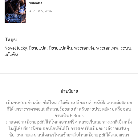
ทองแดง
August 5, 2026
Tags:
Novel lucky
,
นิยายแปล
,
นิยายแปลจีน
,
พระเอกเก่ง
,
พระเอกเทพ
,
ระบบ
,
แก้แค้น
อ่านนิยาย
เป็นคนชอบอ่านนิยายใช่ไหม ? ไม่ต้องเปลืองงบค่าหนังสือแบบเล่มตลอด
ก็ได้ เพราะราคาต่อเล่มก็หลายร้อยเลย สำหรับสายประหยัดงบหรือชอบ
อ่านเป็น E-Book
มาลองอ่าน นิยาย pdf มีให้โหลดอ่านฟรี ๆ หลายเว็บเลย ทางเราก็เป็นหนึ่ง
ในผู้ให้บริการนิยายออนไลน์ที่ได้รับการตอบรับเป็นอย่างดีจากแฟน ๆ
นิยายหลายแนว สนใจแนวไหนเข้ามาเว็บโหลดนิยาย pdf ได้ตลอดเวลา