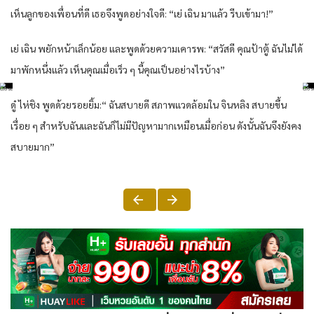
เห็นลูกของเพื่อนที่ดี เธอจึงพูดอย่างใจดี: “เย่ เฉิน มาแล้ว รีบเข้ามา!”
เย่ เฉิน พยักหน้าเล็กน้อย และพูดด้วยความเคารพ: “สวัสดี คุณป้าตู้ ฉันไม่ได้
มาพักหนึ่งแล้ว เห็นคุณเมื่อเร็ว ๆ นี้คุณเป็นอย่างไรบ้าง”
ดู๋ ไห่ชิง พูดด้วยรอยยิ้ม:“ ฉันสบายดี สภาพแวดล้อมใน จินหลิง สบายขึ้น
เรื่อย ๆ สำหรับฉันและฉันก็ไม่มีปัญหามากเหมือนเมื่อก่อน ดังนั้นฉันจึงยังคง
สบายมาก”