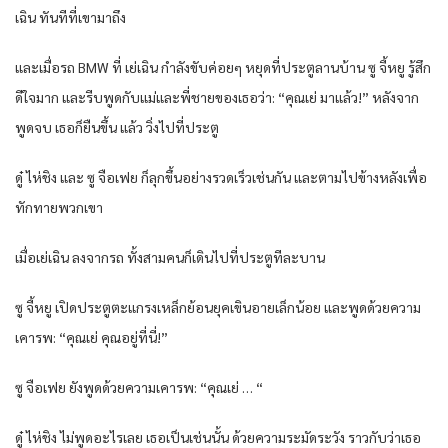
เฉิน ทันทีที่เขามาถึง
และเมื่อรถ BMW ที่ เย่เฉิน กำลังขับค่อยๆ หยุดที่ประตูลานบ้าน ซู จี้หยู รู้สึก
ดีใจมาก และรีบพูดกับแม่และพี่ชายของเธอว่า: “คุณเย่ มาแล้ว!” หลังจาก
พูดจบ เธอก็ยืนขึ้น แล้ว วิ่งไปที่ประตู
ดู๋ ไห่ชิง และ ซู จือเฟย ก็ลุกขึ้นอย่างรวดเร็วเช่นกัน และตามไปข้างหลังเพื่อ
ทักทายพวกเขา
เมื่อเย่เฉิน ลงจากรถ ทั้งสามคนก็เดินไปที่ประตูทีละบาน
ซู จี้หยู เปิดประตูตะแกรงเหล็กย้อนยุคเขินอายเล็กน้อย และพูดด้วยความ
เคารพ: “คุณเย่ คุณอยู่ที่นี่!”
ซู จือเฟย ยังพูดด้วยความเคารพ: “คุณเย่ … “
ดู๋ ไห่ชิง ไม่พูดอะไรเลย เธอเป็นเช่นนั้น ด้วยความระมัดระวัง ราวกับว่าเธอ