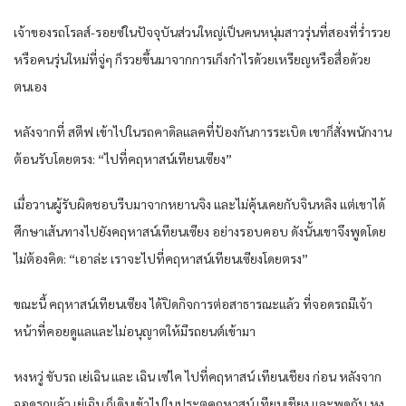
เจ้าของรถโรลส์-รอยซ์ในปัจจุบันส่วนใหญ่เป็นคนหนุ่มสาวรุ่นที่สองที่ร่ำรวย
หรือคนรุ่นใหม่ที่จู่ๆ ก็รวยขึ้นมาจากการเก็งกำไรด้วยเหรียญหรือสื่อด้วย
ตนเอง
หลังจากที่ สตีฟ เข้าไปในรถคาดิลแลคที่ป้องกันการระเบิด เขาก็สั่งพนักงาน
ต้อนรับโดยตรง: “ไปที่คฤหาสน์เทียนเซียง”
เมื่อวานผู้รับผิดชอบรีบมาจากหยานจิง และไม่คุ้นเคยกับจินหลิง แต่เขาได้
ศึกษาเส้นทางไปยังคฤหาสน์เทียนเซียง อย่างรอบคอบ ดังนั้นเขาจึงพูดโดย
ไม่ต้องคิด: “เอาล่ะ เราจะไปที่คฤหาสน์เทียนเซียงโดยตรง”
ขณะนี้ คฤหาสน์เทียนเซียง ได้ปิดกิจการต่อสาธารณะแล้ว ที่จอดรถมีเจ้า
หน้าที่คอยดูแลและไม่อนุญาตให้มีรถยนต์เข้ามา
หงหวู่ ขับรถ เย่เฉิน และ เฉิน เซ่ไค ไปที่คฤหาสน์ เทียนเชียง ก่อน หลังจาก
จอดรถแล้ว เย่เฉิน ก็เดินเข้าไปในประตูคฤหาสน์ เทียนเชียง และพูดกับ หง