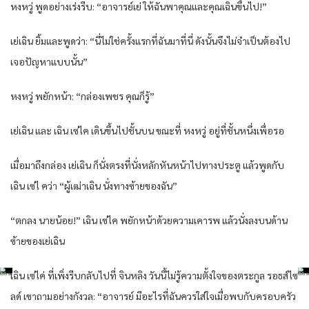
หงหวู่ พูดอย่างเร่งรีบ: “อาจารย์เย่ ให้ฉันพาคุณและคุณเฉินขึ้นไป!”
เย่เฉิน ยิ้มและพูดว่า: “นี่ไม่ใช่ครั้งแรกที่ฉันมาที่นี่ ดังนั้นจึงไม่จำเป็นต้องไป
เจอปัญหาแบบนั้น”
หงหวู่ พยักหน้า: “กล่องเพชร คุณก็รู้”
เย่เฉิน และ เฉิน เซ่ไค เดินขึ้นไปชั้นบน ขณะที่ หงหวู่ อยู่ที่ชั้นหนึ่งเพื่อรอ
เมื่อมาถึงกล่อง เย่เฉิน ก็นั่งตรงที่นั่งหลักหันหน้าไปทางประตู แล้วพูดกับ
เฉิน เซ่ไ คว่า “ผู้เฒ่าเฉิน นั่งทางซ้ายของฉัน”
“ตกลง นายน้อย!” เฉิน เซ่ไค พยักหน้าด้วยความเคารพ แล้วนั่งลงบนด้าน
ซ้ายของเย่เฉิน
เฉิน เซ่ไค่ ที่เพิ่งรีบกลับไปที่ จินหลิง วันนี้ไม่รู้ความตั้งใจของตระกูล รอธส์ไซ
ลด์ เขาถามอย่างกังวล: “อาจารย์ มีอะไรที่ฉันควรใส่ใจเมื่อพบกับครอบครัว