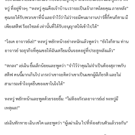
หวู่ ที่อยู่ข้างๆ: “หงหวู่ คุณคือเจ้าบ้าน เราจะเป็นเจ้าภาพโดยคุณ ภายหลัง”
คุณจะได้รับพวกเขาที่นี่ และจำไว้ว่าไม่ว่าจะมีคนมางานปาร์ตี้กี่คนก็ตาม มี
เพียงสตีฟ ร็อธไชลด์ เท่านั้นที่ได้รับอนุญาตให้เข้าไปได้”
“โอเค อาจารย์เย่!” หงหวู่ พยักหน้าอย่างหนักแล้วพูดว่า: “ยังไงก็ตาม ท่าน
อาจารย์ รถธุรกิจที่คุณขอให้ฉันเตรียมนั้นจอดอยู่ที่ประตูหลังแล้ว”
“ตกลง” เย่เฉิน ยิ้มเล็กน้อยและพูดว่า “จำไว้ว่าคุณไม่จำเป็นต้องสุภาพกับ
สตีฟ คนนี้มากเกินไป เกรงว่าเขาจะคิดว่าเขาเป็นแขกผู้มีเกียรติ และไม่
สามารถเข้าใจจุดยืนของเขาในใจได้”
หงหวู่ พยักหน้าและพูดด้วยรอยยิ้ม: “ไม่ต้องกังวลอาจารย์เย่ หงหวู่มี
เหตุผล!”
เย่เฉินทักทาย เฉิน เซไค และพูดว่า “ผู้เฒ่าเฉิน ไปที่ห้องส่วนตัวแล้วรอกัน”