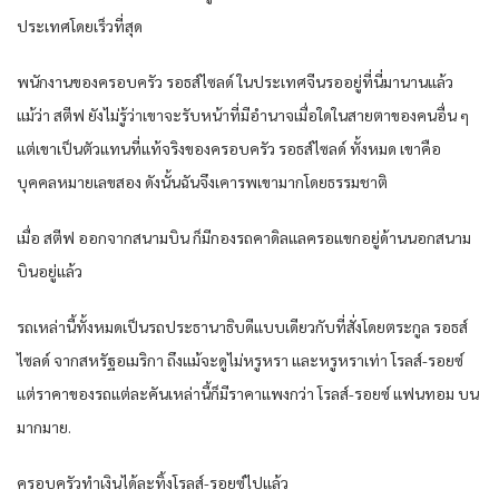
ประเทศโดยเร็วที่สุด
พนักงานของครอบครัว รอธส์ไซลด์ ในประเทศจีนรออยู่ที่นี่มานานแล้ว
แม้ว่า สตีฟ ยังไม่รู้ว่าเขาจะรับหน้าที่มีอำนาจเมื่อใดในสายตาของคนอื่น ๆ
แต่เขาเป็นตัวแทนที่แท้จริงของครอบครัว รอธส์ไซลด์ ทั้งหมด เขาคือ
บุคคลหมายเลขสอง ดังนั้นฉันจึงเคารพเขามากโดยธรรมชาติ
เมื่อ สตีฟ ออกจากสนามบิน ก็มีกองรถคาดิลแลครอแขกอยู่ด้านนอกสนาม
บินอยู่แล้ว
รถเหล่านี้ทั้งหมดเป็นรถประธานาธิบดีแบบเดียวกับที่สั่งโดยตระกูล รอธส์
ไซลด์ จากสหรัฐอเมริกา ถึงแม้จะดูไม่หรูหรา และหรูหราเท่า โรลส์-รอยซ์
แต่ราคาของรถแต่ละคันเหล่านี้ก็มีราคาแพงกว่า โรลส์-รอยซ์ แฟนทอม บน
มากมาย.
ครอบครัวทำเงินได้ละทิ้งโรลส์-รอยซ์ไปแล้ว