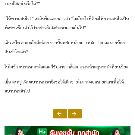
รอธส์ไซลด์ หรือไม่?”
“ให้ความสนใจ?” เย่เฉินยิ้มและกล่าวว่า “ไม่มีอะไรที่ต้องให้ความสนใจเป็น
พิเศษ เพียงจำไว้ว่าอย่าจริงจังกับเขามากเกินไป”
เฉิน เซไค ตกตะลึงเล็กน้อย จากนั้นพยักหน้าอย่างหนัก: “ตกลง นายน้อย
ฉันเข้าใจแล้ว”
ในไม่ช้า ขบวนรถคาดิลแลคก็ขับมาจากสี่แยกตรงหน้าคฤหาสน์ เทียนเชียง
เมื่อ หงหวู่ เห็นขบวนรถ เขาจึงขอให้เด็กชายในลานจอดรถยกเสาเพื่อให้
ขบวนรถเข้าไป