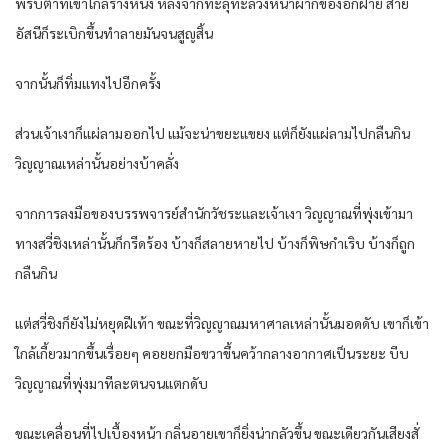
พริบตาที่เข้าใกล้ร่างหนึ่ง หลังจากทะลุทะลวงหน้าผากของอีกฝ่าย สาย
อัสนีก็ระเบิกขึ้นทำลายมันจนสูญสิ้น
จากนั้นก็ทิ่มแทงไปอีกครั้ง
ส่วนเจ้าเงาก็แผ่ลามออกไป แม้จะน่าขยะแขยง แต่ก็ยังแผ่ลามไปกลืนกิน
วิญญาณเหล่านั้นอย่างบ้าคลั่ง
จากการลงมือของบรรพจารย์สำนักวัชระและเจ้าเงา วิญญาณที่พุ่งเข้ามา
ทางสวี่ชิงเหล่านั้นก็กรีดร้อง บ้างก็สลายหายไป บ้างก็พิษกำเริบ บ้างก็ถูก
กลืนกิน
แต่สวี่ชิงก็ยังไม่หยุดฝีเท้า ขณะที่วิญญาณมหาศาลเหล่านั้นมอดดับ เขาก็เข้า
ใกล้เกี้ยวมากขึ้นเรื่อยๆ คอยยกมือขวาขึ้นคว้ากลางอากาศเป็นระยะ บีบ
วิญญาณที่พุ่งมาทีละตนจนแตกดับ
ขณะเคลื่อนที่ไปเบื้องหน้า กลิ่นอายเขาก็ยิ่งน่ากลัวขึ้น ขณะเดียวกันเสียงสั่