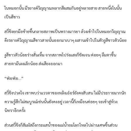
ในหมอกนั้น มีรยางค์วิญญาณหลากสีผสมกันอยู่หลายสาย สายหนึ่งในนั้น
เป็นสีขาว
สวี่ชิงยกมือซ้ายขึ้นกลายสภาพเป็นพรางมารยา ล้วงเข้าไปในหมอกวิญญาณ
ดึงรยางค์วิญญาณสีขาวสายนั้นออกมาเบาๆ ผสานเข้าไปในตัวงูสีขาวตัวน้อย
งูสีขาวตัวน้อยร่างสั่นเทิ้ม จากสภาพโปร่งแสงก็ชัดเจน ค่อยๆ ลืมตาขึ้น
สายตามึนงงเล็กน้อย ส่งเสียงออกมา
“ฟ่อฟ่อ…”
สวี่ชิงปวดใจ เขาพบว่าแววตาของหลิงเอ๋อร์ยังคงสับสน ไม่มีประกายมากนัก
ความรู้สึกไม่สมบูรณ์เช่นนั้นยังคงอยู่ เวลานี้ก็เหมือนค่อยๆ จะเข้าสู่ห้วง
นิทราอีกครั้ง
ส่วนสวี่ชิงก็สัมผัสถึงกระแสน้ำของแม่น้ำยมโลกไหลไปผ่านเศษชิ้นส่วน