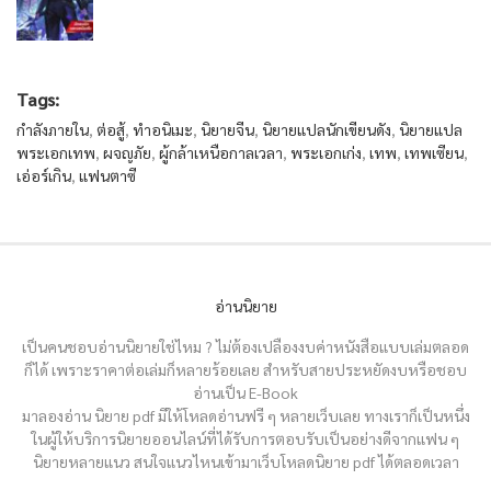
Tags:
กำลังภายใน
,
ต่อสู้
,
ทำอนิเมะ
,
นิยายจีน
,
นิยายแปลนักเขียนดัง
,
นิยายแปล
พระเอกเทพ
,
ผจญภัย
,
ผู้กล้าเหนือกาลเวลา
,
พระเอกเก่ง
,
เทพ
,
เทพเซียน
,
เอ่อร์เกิน
,
แฟนตาซี
อ่านนิยาย
เป็นคนชอบอ่านนิยายใช่ไหม ? ไม่ต้องเปลืองงบค่าหนังสือแบบเล่มตลอด
ก็ได้ เพราะราคาต่อเล่มก็หลายร้อยเลย สำหรับสายประหยัดงบหรือชอบ
อ่านเป็น E-Book
มาลองอ่าน นิยาย pdf มีให้โหลดอ่านฟรี ๆ หลายเว็บเลย ทางเราก็เป็นหนึ่ง
ในผู้ให้บริการนิยายออนไลน์ที่ได้รับการตอบรับเป็นอย่างดีจากแฟน ๆ
นิยายหลายแนว สนใจแนวไหนเข้ามาเว็บโหลดนิยาย pdf ได้ตลอดเวลา