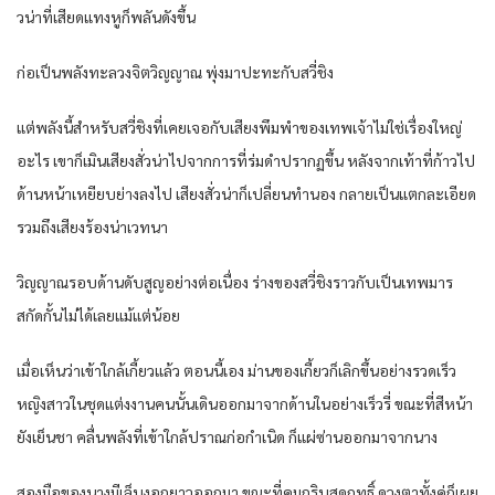
วน่าที่เสียดแทงหูก็พลันดังขึ้น
ก่อเป็นพลังทะลวงจิตวิญญาณ พุ่งมาปะทะกับสวี่ชิง
แต่พลังนี้สำหรับสวี่ชิงที่เคยเจอกับเสียงพึมพำของเทพเจ้าไม่ใช่เรื่องใหญ่
อะไร เขาก็เมินเสียงสั่วน่าไปจากการที่ร่มดำปรากฏขึ้น หลังจากเท้าที่ก้าวไป
ด้านหน้าเหยียบย่างลงไป เสียงสั่วน่าก็เปลี่ยนทำนอง กลายเป็นแตกละเอียด
รวมถึงเสียงร้องน่าเวทนา
วิญญาณรอบด้านดับสูญอย่างต่อเนื่อง ร่างของสวี่ชิงราวกับเป็นเทพมาร
สกัดกั้นไม่ได้เลยแม้แต่น้อย
เมื่อเห็นว่าเข้าใกล้เกี้ยวแล้ว ตอนนี้เอง ม่านของเกี้ยวก็เลิกขึ้นอย่างรวดเร็ว
หญิงสาวในชุดแต่งงานคนนั้นเดินออกมาจากด้านในอย่างเร็วรี่ ขณะที่สีหน้า
ยังเย็นชา คลื่นพลังที่เข้าใกล้ปราณก่อกำเนิด ก็แผ่ซ่านออกมาจากนาง
สองมือของนางมีเล็บงอกยาวออกมา ขณะที่คมกริบสุดฤทธิ์ ดวงตาทั้งคู่ก็เผย