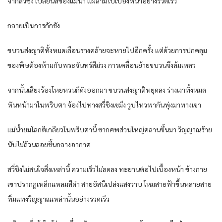
จากสวี่ชิง เปลี่ยนสีของแม่น้ำ แผ่ลามไปเบื้องหน้าอย่างรวดเร็ว
กลายเป็นการกักขัง
ขบวนส่งญาติทั้งหมดเลือนรางคล้ายจะหายไปอีกครั้ง แต่ด้วยการปกคลุม
ของพิษต้องห้ามกับพระจันทร์สีม่วง การเคลื่อนย้ายขบวนจึงล้มเหลว
จากนั้นเสียงร้องโหยหวนก็ดังออกมา ขบวนส่งญาติหยุดลง ร่างเงาทั้งหมด
หันหน้ามาในพริบตา จ้องไปทางสวี่ชิงเขม็ง วูบไหวพากันพุ่งมาทางเขา
แม่น้ำยมโลกตีเกลียวในพริบตานี้ ซากศพส่วนใหญ่คลานขึ้นมา วิญญาณร้าย
นับไม่ถ้วนลอยขึ้นกลางอากาศ
สวี่ชิงไม่สนใจสิ่งเหล่านี้ ความเร็วไม่ลดลง ทะยานต่อไปเบื้องหน้า ข้างกาย
เขาปรากฏเหล็กแหลมสีดำ สายอัสนีเปล่งแสงวาบ โหมสายฟ้าขึ้นหลายสาย
ทิ่มแทงวิญญาณเหล่านั้นอย่างรวดเร็ว