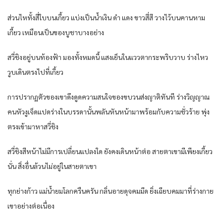
ส่วนไหทั้งสี่ใบบนเกี้ยว แบ่งเป็นน้ำเงิน ดำ แดง ขาวสี่สี วางไว้บนคานหาม
เกี้ยว เหมือนเป็นของบูชาบางอย่าง
สวี่ชิงอยู่บนท้องฟ้า มองทั้งหมดนี้ แสงเย็นในแววตากระพริบวาบ ร่างไหว
วูบเดินตรงไปที่เกี้ยว
การปรากฏตัวของเขาดึงดูดความสนใจของขบวนส่งญาติทันที ร่างวิญญาณ
คนหัวงูเจ็ดแปดร่างในบรรดานั้นพลันหันหน้ามาพร้อมกับความชั่วร้าย พุ่ง
ตรงเข้ามาหาสวี่ชิง
สวี่ชิงสีหน้าไม่มีการเปลี่ยนแปลงใด ยังคงเดินหน้าต่อ สายตาเขามีเพียงเกี้ยว
นั่น สิ่งอื่นล้วนไม่อยู่ในสายตาเขา
ทุกย่างก้าว แม่น้ำยมโลกครืนครัน กลิ่นอายดุจคมมีด ยิ่งเฉียบคมมาที่ร่างกาย
เขาอย่างต่อเนื่อง