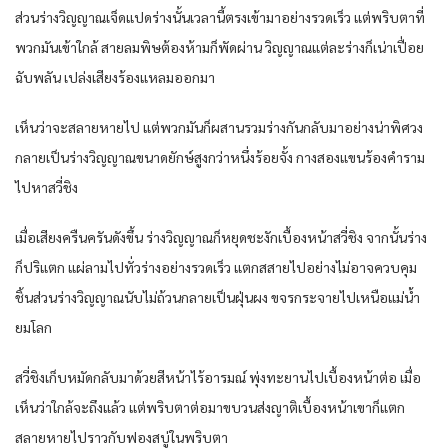
ส่วนร่างวิญญาณเจ็ดแปดร่างนั้นเวลานี้ตรงเข้ามาอย่างรวดเร็ว แต่พริบตาที่
พวกมันเข้าใกล้ สายลมพิษต้องห้ามก็พัดผ่าน วิญญาณแต่ละร่างก็เน่าเปื่อย
ฉับพลัน เปล่งเสียงร้องแหลมออกมา
เห็นว่าจะสลายหายไป แต่พวกมันก็ผสานรวมร่างกันกลับมาอย่างน่าพิศวง
กลายเป็นร่างวิญญาณขนาดยักษ์สูงกว่าหนึ่งร้อยจั้ง กางสองแขนร้องคำราม
ไปหาสวี่ชิง
เมื่อเสียงครืนครันดังขึ้น ร่างวิญญาณก็หยุดชะงักเบื้องหน้าสวี่ชิง จากนั้นร่าง
ก็ปริแตก แผ่ลามไปทั่วร่างอย่างรวดเร็ว แตกสสายไปอย่างไม่อาจควบคุม
ชิ้นส่วนร่างวิญญาณนับไม่ถ้วนกลายเป็นฝุ่นผง ขจรกระจายไปเหนือแม่น้ำ
ยมโลก
สวี่ชิงเก็บหมัดกลับมาด้วยสีหน้าไร้อารมณ์ พุ่งทะยานไปเบื้องหน้าต่อ เมื่อ
เห็นว่าใกล้จะถึงแล้ว แต่พริบตาต่อมาขบวนส่งญาติเบื้องหน้าเขาก็แตก
สลายหายไปราวกับฟองสบู่ในพริบตา