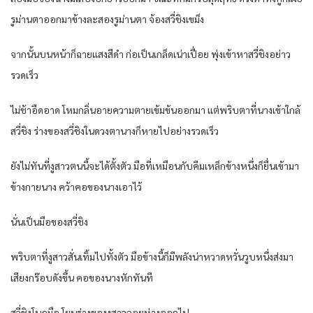
รูม่านตาออกมาข้างละสองรูม่านตา จ้องสวี่ชิงเขม็ง
จากนั้นบนหน้าก็ฉายแสงสีดำ ก่อเป็นเกล็ดเน่าเปื่อย พุ่งเข้าหาสวี่ชิงอย่าว
รวดเร็ว
ไม่ช้าอืดอาด โหมกลิ่นอายความตายเข้มข้นออกมา แต่พริบตาที่นางเข้าใกล้
สวี่ชิง ร่างของสวี่ชิงในดวงตานางก็หายไปอย่างรวดเร็ว
ยังไม่ทันที่งูสาวตนนี้จะได้ตั้งตัว มือที่เหมือนกับคีมเหล็กข้างหนึ่งก็ยื่นเข้ามา
ข้างกายนาง คว้าคอของนางเอาไว้
นั่นเป็นมือของสวี่ชิง
พริบตาที่งูสาวสั่นเทิ้มไปทั้งตัว มือข้างนี้ก็มีพลังน่าหวาดหวั่นวูบหนึ่งส่งมา
เสียงกร๊อบดังขึ้น คอของนางหักทันที
สวี่ชิงโบกมือ โยนร่างของงูสาวลอยห่างออกไป