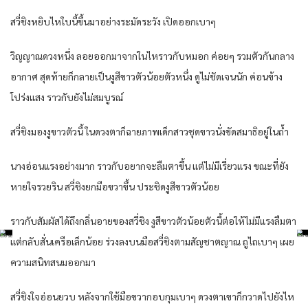
สวี่ชิงหยิบไหใบนี้ขึ้นมาอย่างระมัดระวัง เปิดออกเบาๆ
วิญญาณดวงหนึ่ง ลอยออกมาจากในไหราวกับหมอก ค่อยๆ รวมตัวกันกลาง
อากาศ สุดท้ายก็กลายเป็นงูสีขาวตัวน้อยตัวหนึ่ง ดูไม่ชัดเจนนัก ค่อนข้าง
โปร่งแสง ราวกับยังไม่สมบูรณ์
สวี่ชิงมองงูขาวตัวนี้ ในดวงตาก็ฉายภาพเด็กสาวชุดขาวนั่งขัดสมาธิอยู่ในถ้ำ
นางอ่อนแรงอย่างมาก ราวกับอยากจะลืมตาขึ้น แต่ไม่มีเรี่ยวแรง ขณะที่ยัง
หายใจรวยริน สวี่ชิงยกมือขวาขึ้น ประชิดงูสีขาวตัวน้อย
ราวกับสัมผัสได้ถึงกลิ่นอายของสวี่ชิง งูสีขาวตัวน้อยตัวนี้ต่อให้ไม่มีแรงลืมตา
แต่กลับสั่นเครือเล็กน้อย ร่วงลงบนมือสวี่ชิงตามสัญชาตญาณ ถูไถเบาๆ เผย
ความสนิทสนมออกมา
สวี่ชิงใจอ่อนยวบ หลังจากใช้มือขวากอบกุมเบาๆ ดวงตาเขาก็กวาดไปยังไห