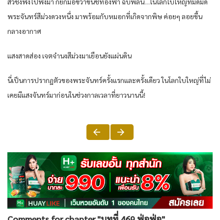
สวี่ชิงฟังไปฟังมา ก็ยกมือขวาขึ้นชี้ท้องฟ้า ฉับพลัน…ในโลกใบใหญ่ที่มืดมิด
พระจันทร์สีม่วงดวงหนึ่ง มาพร้อมกับหมอกที่เกิดจากพิษ ค่อยๆ ลอยขึ้น
กลางอากาศ
แสงสาดส่อง เจตจำนงสีม่วงมาเยือนยังแผ่นดิน
นี่เป็นการปรากฏตัวของพระจันทร์ครั้งแรกและครั้งเดียว ในโลกใบใหญ่ที่ไม่
เคยมีแสงจันทร์มาก่อนในช่วงกาลเวลาที่ยาวนานนี้!
Comments for chapter "บทที่ 469 ฟ่อฟ่อ"