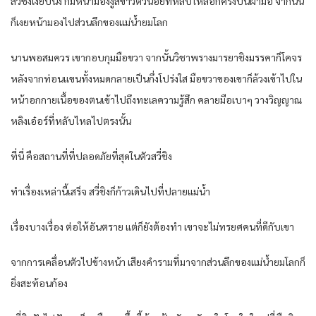
สวี่ชิงเงียบนิ่ง ก้มหน้ามองงูสีขาวตัวน้อยที่หลับไหลอีกครั้งบนฝ่ามือ จากนั้น
ก็เงยหน้ามองไปส่วนลึกของแม่น้ำยมโลก
นานพอสมควร เขากอบกุมมือขวา จากนั้นวิชาพรางมารยาชิงมรรคาก็โคจร
หลังจากท่อนแขนทั้งหมดกลายเป็นกึ่งโปร่งใส มือขวาของเขาก็ล้วงเข้าไปใน
หน้าอกกายเนื้อของตนเข้าไปถึงทะเลความรู้สึก คลายมือเบาๆ วางวิญญาณ
หลิงเอ๋อร์ที่หลับไหลไปตรงนั้น
ที่นี่ คือสถานที่ที่ปลอดภัยที่สุดในตัวสวี่ชิง
ทำเรื่องเหล่านี้เสร็จ สวี่ชิงก็ก้าวเดินไปที่ปลายแม่น้ำ
เรื่องบางเรื่อง ต่อให้อันตราย แต่ก็ยังต้องทำ เขาจะไม่ทรยศคนที่ดีกับเขา
จากการเคลื่อนตัวไปข้างหน้า เสียงคำรามที่มาจากส่วนลึกของแม่น้ำยมโลกก็
ยิ่งสะท้อนก้อง