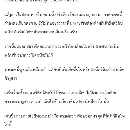
แต่งูสาวไม่สลายหายไป ตอนนี้เปล่งเสียงร้องแหลมอยู่กลางอากาศ ขณะที่
กำลังตะเกียกตะกาย ยังไม่ทันจะร่วงลงพื้น พายุพิษต้องห้ามก็เข้าถึงตัวฉับ
พลัน ห่อหุ้มไว้ด้านในท่ามกลางเสียงครืนครัน
จากนั้นหมอกสีม่วงก็ลอยมาอย่างรวดเร็วโอบล้อมในพริบตาเช่น ก่อเป็น
พลังพันธนาการ ปิดผนึกมันไว้
ทั้งหมดนี้พูดแล้วเหมือนช้า แต่อันที่จริงเกิดขึ้นในพริบตาที่สวี่ชิงเข้าประชิด
ตัวงูสาว
เสร็จเรื่องทั้งหมด สวี่ชิงก็สีหน้าไร้อารมณ์ ตอนนี้เขาไม่มีเวลาสนใจเสียง
คำรามของงูสาว สาวเท้าเดินไปข้างเกี้ยว เดินไปข้างไหสีขาวใบนั้น
เศษชิ้นส่วนสายใยสีทองบนฝ่ามือเขาแผ่ความร้อนออกมา จุดที่ชี้นำก็คือไห
ใบนี้