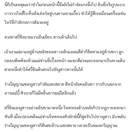
นี่ก็เป็นเหตุผลว่าทำไมก่อนหน้านี้จึงยังไม่กำจัดนางทิ้งไป อันที่จริงรูปแบบ
การวางไหสี่ใบที่หลิงเอ๋อร์อยู่บนคานหามเกี้ยว ทำให้รู้สึกเหมือนเครื่องเซ่น
ไหว้ที่กำลังรอการสังเวยอยู่
ดวงตาสวี่ชิงฉายแววเย็นเยียบ สาวเท้าเดินไป
เจ้าเงาแผ่ลามอยู่ด้านหลังของเขา เหล็กแหลมสีดำก็ติดตามอยู่ด้านขวา ลูก
กลอนพิษต้องห้ามแผ่ซ่านที่เบื้องหน้า หมอกสีม่วงแยกออกมาเป็นทางเดิน
สายหนึ่งทำให้สวี่ชิงเดินตรงไปยังงูสาวทางนั้นได้
ร่างวิญญาณของงูสาวกำลังแตกสลาย สีหน้ายังคงเย็นชา ราวกับนอกจาก
อารมณ์นี้ ตัวนางก็ไม่มีคลื่นอารมณ์ใดอีกแล้ว
สวี่ชิงมองงูสาวอย่างเย็นชาผาดหนึ่ง วิหคทองด้านหลังก็ปรากฏกายออกมา
ทันที เมื่อเปลวเพลิงแผ่ซ่านวิหคทองตัวยักษ์นี้ก็สูดรับไปทางงูสาว ฉับพลัน
ร่างวิญญาณของงูสาวก็สั่นสะท้าน แตกสลาย กลายเป็นหมอกวิญญาณ