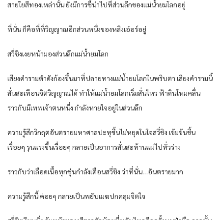
สายใยสีทองเหล่านั้น ยังมีการชี้นำไปที่ส่วนลึกของแม่น้ำยมโลกอยู่
ที่นั่น ก็คือที่ที่วิญญาณอีกส่วนหนึ่งของหลิงเอ๋อร์อยู่
สวี่ชิงเงยหน้ามองส่วนลึกแม่น้ำยมโลก
เสียงคำรามต่ำดังก้องขึ้นมาที่ปลายทางแม่น้ำยมโลกในพริบตา เสียงคำรามนี้
สั่นสะเทือนจิตวิญญาณได้ ทำให้แม่น้ำยมโลกเริ่มสั่นไหว ฟ้าดินโหมคลื่น
ราวกับมีเทพเจ้าตนหนึ่ง กำลังหายใจอยู่ในส่วนลึก
ความรู้สึกวิกฤตอันตรายมหาศาลปะทุขึ้นไม่หยุดในใจสวี่ชิง เข้มข้นขึ้น
เรื่อยๆ รุนแรงขึ้นเรื่อยๆ กลายเป็นอาการสั่นสะท้านแผ่ไปทั่วร่าง
ราวกับว่าเลือดเนื้อทุกชุ่นกำลังเตือนสวี่ชิง ว่าที่นั่น…อันตรายมาก
ความรู้สึกนี้ ค่อยๆ กลายเป็นพยับเมฆปกคลุมจิตใจ