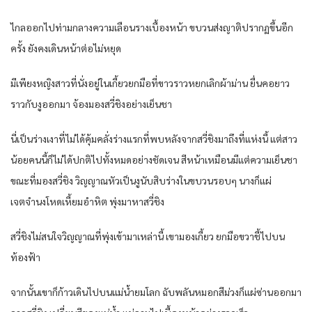
ไกลออกไปท่ามกลางความเลือนรางเบื้องหน้า ขบวนส่งญาติปรากฏขึ้นอีก
ครั้ง ยังคงเดินหน้าต่อไม่หยุด
มีเพียงหญิงสาวที่นั่งอยู่ในเกี้ยวยกมือที่ขาวราวหยกเลิกผ้าม่าน ยื่นคอยาว
ราวกับงูออกมา จ้องมองสวี่ชิงอย่างเย็นชา
นี่เป็นร่างเงาที่ไม่ได้คุ้มคลั่งร่างแรกที่พบหลังจากสวี่ชิงมาถึงที่แห่งนี้ แต่สาว
น้อยคนนี้ก็ไม่ได้ปกติไปทั้งหมดอย่างชัดเจน สีหน้าเหมือนมีแต่ความเย็นชา
ขณะที่มองสวี่ชิง วิญญาณหัวเป็นงูนับสิบร่างในขบวนรอบๆ นางก็แผ่
เจตจำนงโหดเหี้ยมอำหิต พุ่งมาหาสวี่ชิง
สวี่ชิงไม่สนใจวิญญาณที่พุ่งเข้ามาเหล่านี้ เขามองเกี้ยว ยกมือขวาชี้ไปบน
ท้องฟ้า
จากนั้นเขาก็ก้าวเดินไปบนแม่น้ำยมโลก ฉับพลันหมอกสีม่วงก็แผ่ซ่านออกมา