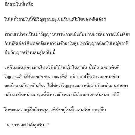
อีกสามใบที่เหลือ
ในไหทั้งสามใบนี้ก็มีวิญญาณอยู่เช่นกัน แต่ไม่ใช่ของหลิงเอ๋อร์
พวกเขาน่าจะเป็นเผ่าวิญญาณบรรพกาลเช่นกัน ผ่านประสบการณ์เช่นเดียว
กับหลิงเอ๋อร์ สืบทอดล้มเหลวจนเข้ามาในหุบเหววิญญาณโลกใบใหญ่จากที่
อื่น วิญญาณร่วงหล่นสู่โลกใบนี้
แต่ก็ไม่เลินเล่อจนเกินไป สวี่ชิงยังโบกมือ ไหสามใบนั้นก็เปิดออกทันที
วิญญาณต่างสีสันลอยออกมา ขณะที่ต่างก่อร่าง สวี่ชิงตรวจสอบอย่าง
ละเอียด หลังจากยืนยันว่าไม่ใช่ดวงวิญญาณของหลิงเอ๋อร์ เขาก็ถอนสายตา
กลับมา หันหน้ามองจุดที่พิษรวมถึงหมอกสีม่วงของเขาพันธนาการไว้
ในทะเลความรู้สึกมีภาพงูสาวที่นั่งอยู่ในเกี้ยวคนนั้นปรากฏขึ้น
“นางอาจจะกำลังสูดรับ…”