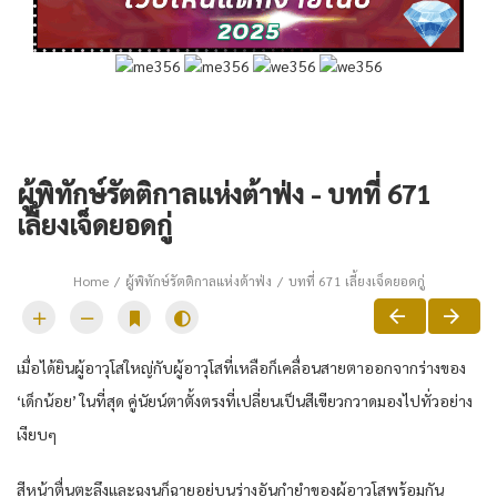
ผู้พิทักษ์รัตติกาลแห่งต้าฟ่ง - บทที่ 671
เลี้ยงเจ็ดยอดกู่
Home
ผู้พิทักษ์รัตติกาลแห่งต้าฟ่ง
บทที่ 671 เลี้ยงเจ็ดยอดกู่
เมื่อ​ได้ยิน​ผู้อาวุโส​ใหญ่​กับ​ผู้อาวุโส​ที่​เหลือ​ก็​เคลื่อน​สายตา​ออกจาก​ร่าง​ของ​
‘เด็กน้อย​’ ในที่สุด​ คู่​นัยน์ตา​ตั้งตรง​ที่​เปลี่ยนเป็น​สีเขียว​กวาด​มอง​ไป​ทั่ว​อย่าง​
เงียบๆ​
สีหน้าตื่น​ตะลึง​และ​ฉงน​ก็​ฉาย​อยู่​บน​ร่าง​อัน​กำยำ​ของ​ผู้อาวุโส​พร้อมกัน​