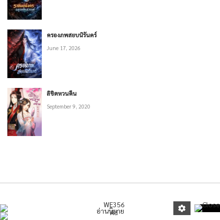
ครองภพสยบนิรันดร์
June 17, 2026
ลิขิตหวนคืน
September 9, 2020
อ่านนิยาย