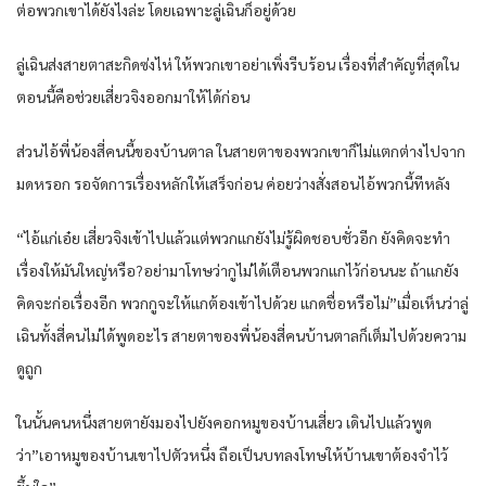
ต่อพวกเขาได้ยังไงล่ะ โดยเฉพาะลู่เฉินก็อยู่ด้วย
ลู่เฉินส่งสายตาสะกิดซ่งไห่ ให้พวกเขาอย่าเพิ่งรีบร้อน เรื่องที่สำคัญที่สุดใน
ตอนนี้คือช่วยเสี่ยวจิงออกมาให้ได้ก่อน
ส่วนไอ้พี่น้องสี่คนนี้ของบ้านตาล ในสายตาของพวกเขาก็ไม่แตกต่างไปจาก
มดหรอก รอจัดการเรื่องหลักให้เสร็จก่อน ค่อยว่างสั่งสอนไอ้พวกนี้ทีหลัง
“ไอ้แก่เอ๋ย เสี่ยวจิงเข้าไปแล้วแต่พวกแกยังไม่รู้ผิดชอบชั่วอีก ยังคิดจะทำ
เรื่องให้มันใหญ่หรือ?อย่ามาโทษว่ากูไม่ได้เตือนพวกแกไว้ก่อนนะ ถ้าแกยัง
คิดจะก่อเรื่องอีก พวกกูจะให้แกต้องเข้าไปด้วย แกดชื่อหรือไม่”เมื่อเห็นว่าลู่
เฉินทั้งสี่คนไม่ได้พูดอะไร สายตาของพี่น้องสี่คนบ้านตาลก็เต็มไปด้วยความ
ดูถูก
ในนั้นคนหนึ่งสายตายังมองไปยังคอกหมูของบ้านเสี่ยว เดินไปแล้วพูด
ว่า”เอาหมูของบ้านเขาไปตัวหนึ่ง ถือเป็นบทลงโทษให้บ้านเขาต้องจำไว้