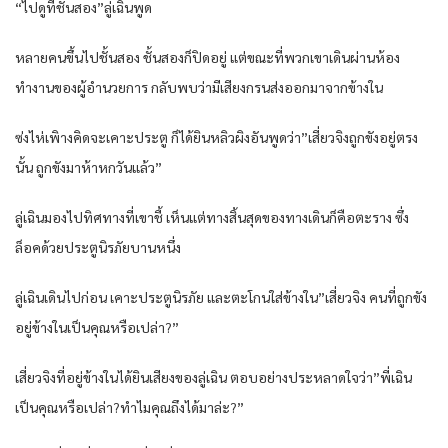
“ไปดูที่ชั้นสอง”ลู่เฉินพูด
หลายคนขึ้นไปชั้นสอง ชั้นสองก็ปิดอยู่ แต่ขณะที่พวกเขาเดินผ่านห้อง
ทำงานของผู้อำนวยการ กลับพบว่ามีเสียงกรนส่งออกมาจากข้างใน
ซ่งไห่เพิางคิดจะเคาะประตู ก็ได้ยินหลิวผิงอันพูดว่า”เสี่ยวจิงถูกขังอยู่ตรง
นั้น ถูกขังมาห้าหกวันแล้ว”
ลู่เฉินมองไปทิศทางที่เขาชี้ เห็นแต่ทางสิ้นสุดของทางเดินก็คือตะราง ซึ่ง
ล็อคด้วยประตูนิรภัยบานหนึ่ง
ลู่เฉินเดินไปก่อน เคาะประตูนิรภัย และตะโกนใส่ข้างใน”เสี่ยวจิง คนที่ถูกขัง
อยู่ข้างในเป็นคุณหรือเปล่า?”
เสี่ยวจิงที่อยู่ข้างในได้ยินเสียงของลู่เฉิน ตอบอย่างประหลาดใจว่า”พี่เฉิน
เป็นคุณหรือเปล่า?ทำไมคุณถึงได้มาล่ะ?”