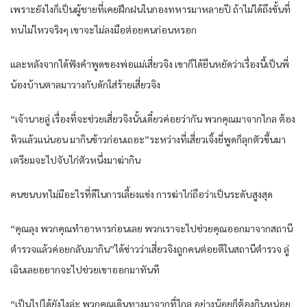
เพราะยังไงก็เป็นผู้ชายที่เคยฝึกฝนในกองทหารมาหลายปี ถ้าไม่ได้ถึงขั้นที่
ทนไม่ไหวจริงๆ เขาจะไม่ลงมือต่อยคนก่อนหรอก
และหลังจากได้ฟังคำพูดของพ่อแม่เสี่ยวจิง เขาก็ได้ยืนหยัดว่าเรื่องนี้เป็นพี่
น้องบ้านตาลมาวางกับดักใส่ร้ายเสี่ยวจิง
“เจ้านายลู่ เรื่องที่จะช่วยเสี่ยวจิงนั้นเดี๋ยวค่อยว่ากัน พวกคุณมาจากไกล ต้อง
หิวแล้วแน่นอน มากินข้าวก่อนเถอะ”ระหว่างที่เสี่ยวเจิ้งยี่พูดก็ลุกตัวขึ้นมา
เตรียมจะไปจับไก่ตัวหนึ่งมาฆ่ากิน
คนชนบทไม่มีอะไรที่ดีในการเลี้ยงแข่ง การฆ่าไก่ถือว่าเป็นระดับสูงสุด
“คุณลุง พวกคุณทำอาหารก่อนเลย พวกเราจะไปช่วยคุณออกมาจากสถานี
ตำรวจแล้วค่อยกลับมากิน”ได้ข่าวว่าเสี่ยวจิงถูกคนต่อยตีในสถานีตำรวจ ลู่
เฉินเลยอยากจะไปช่วยเขาออกมาทันที
“เป็นไปได้ยังไงล่ะ พวกคุณเดินทางมาจากที่ไกล อย่างน้อยก็ต้องกินหน่อย