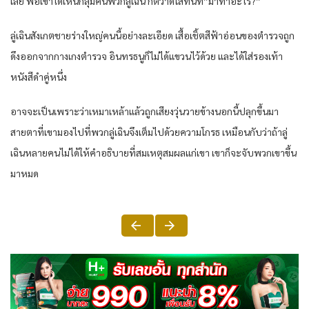
เลย พอเขาได้เห็นกลุ่มคนพวกลู่เฉิน ก็ตวาดใส่ทันที”มาทำอะไร?”
ลู่เฉินสังเกตชายร่างใหญ่คนนี้อย่างละเอียด เสื้อเชิ้ตสีฟ้าอ่อนของตำรวจถูก
ดึงออกจากกางเกงตำรวจ อินทรธนูก็ไม่ได้แขวนไว้ด้วย และได้ใส่รองเท้า
หนังสีดำคู่หนึ่ง
อาจจะเป็นเพราะว่าเหมาเหล้าแล้วถูกเสียงวุ่นวายข้างนอกนี้ปลุกขึ้นมา
สายตาที่เขามองไปที่พวกลู่เฉินจึงเต็มไปด้วยความโกรธ เหมือนกับว่าถ้าลู่
เฉินหลายคนไม่ได้ให้คำอธิบายที่สมเหตุสมผลแก่เขา เขาก็จะจับพวกเขาขึ้น
มาหมด