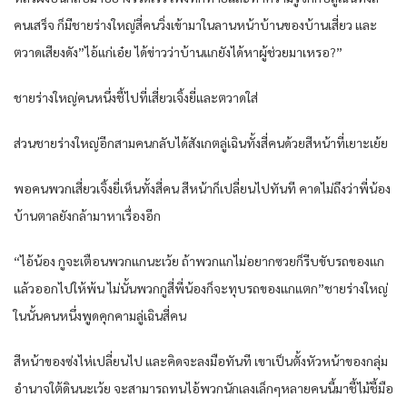
คนเสร็จ ก็มีชายร่างใหญ่สี่คนวิ่งเข้ามาในลานหน้าบ้านของบ้านเสี่ยว และ
ตวาดเสียงดัง”ไอ้แก่เอ๋ย ได้ข่าวว่าบ้านแกยังได้หาผู้ช่วยมาเหรอ?”
ชายร่างใหญ่คนหนึ่งชี้ไปที่เสี่ยวเจิ้งยี่และตวาดใส่
ส่วนชายร่างใหญ่อีกสามคนกลับได้สังเกตลู่เฉินทั้งสี่คนด้วยสีหน้าที่เยาะเย้ย
พอคนพวกเสี่ยวเจิ้งยี่เห็นทั้งสี่คน สีหน้าก็เปลี่ยนไปทันที คาดไม่ถึงว่าพี่น้อง
บ้านตาลยังกล้ามาหาเรื่องอีก
“ไอ้น้อง กูจะเตือนพวกแกนะเว้ย ถ้าพวกแกไม่อยากซวยก็รีบขับรถของแก
แล้วออกไปให้พ้น ไม่นั้นพวกกูสี่พี่น้องก็จะทุบรถของแกแตก”ชายร่างใหญ่
ในนั้นคนหนึ่งพูดคุกคามลู่เฉินสี่คน
สีหน้าของซ่งไห่เปลี่ยนไป และคิดจะลงมือทันที เขาเป็นตั้งหัวหน้าของกลุ่ม
อำนาจใต้ดินนะเว้ย จะสามารถทนไอ้พวกนักเลงเล็กๆหลายคนนี้มาชี้ไม้ชี้มือ