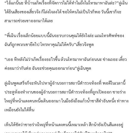
“ไอ้แกนี่นะ ที่บ้านเกิดเรื่องที่จัดการไม่ได้ทำไมถึงไม่โทรมาหาฉันล่ะ?”ลู่เฉิน
ได้ยินเสียงของเสี่ยวจิง ก็โล่งใจลงได้ ขอให้คนไม่เป็นไรก็พอ วันนี้เขาก็จะ
สามารถช่วยเขาออกมาได้เลย
“พี่เฉิน เรื่องเล็กน้อยแบบนี้ฉันจะรบกวนคุณได้ยังไงล่ะ แถมโทรศัพท์ของ
ฉันก็ถูกพวกเขายึดไป โทรหาคุณไม่ได้ครับ”เสี่ยวจิงพูด
“เออ ทีหลังไม่ว่าเกิดเรื่องอะไรขึ้น ล้วนโทรมาหาฉันก่อนนะ ช่างเถอะ เดี๋ยว
ค่อยมาว่ากันต่อ ฉันจะช่วยคุณออกมาก่อน”ลู่เฉินพูด
ลู่เฉินพูดเสร็จก็จะหันไปหาผู้อำนวยการสถานีตำรวจท้องที่ พอดีในเวลานี้
ประตูห้องทำงานของผู้อำนวยการสถานีตำรวจท้องที่ถูกเปิดออก ชายร่าง
ใหญ่ที่หน้าแดงคนหนึ่งเดินออกมา ในมือยังถือแก้วน้ำชาสีดำอันหนึ่ง ท่าทาง
เหมือนยังไม่ได้ตื่น
เห็นได้ชัดว่าชายร่างใหญ่ที่หน้าแดงคนนี้เหมาเหล้า สีกน้ายังเป็นสีแดงอยู่