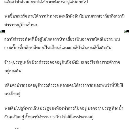
แต่แม้ว่าในใจของเขาไม่เชื่อ แต่ยังคงพาลู่เฉินออกไป
พอขึ้นรถเสร็จ ภายใต้การนำทางของหลิวผิงอัน ไม่นานพวกเขาก็มาถึงสถานี
ตำรวจหมู่บ้านชิหลง
สถานีตำรวจท้องที่นี้อยู่ไม่ไกลจากบ้านเสี่ยว เป็นอาคารสไตล์โบราณ บน
กระเบื้องที่เคลือบสีทองมีไฟเตือนสีแดงและสีน้ำเงินสองสีนี้สลับกัน
ข้างๆประตูเหล็ก มีรถตำรวจจอดอยู่คันนึง ยังมีมอเตอร์ไซค์เฉพาะตำรวจ
อยู่สองคัน
หลินตงนำรถจอดอยู่ข้างรถตำรวจ หลายคนได้ลงจากรถ และพบว่าที่นี่ไม่มี
คนเฝ้าอยู่
พอเดินไปดูที่ทางเดิน ประตูของห้องทำการก็ปิดอยู่ นอกจากประตูห้องน้ำ
ยังคงเปิดอยู่ ทั้งสถานีตำรวจราวกับว่าไม่มีใครทำงานอยู่