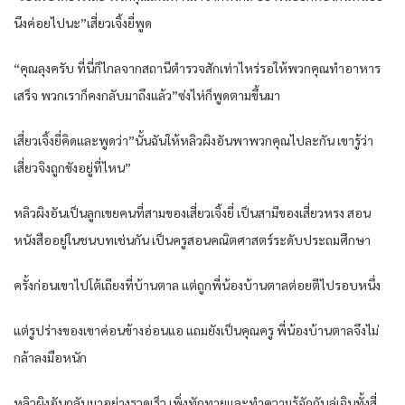
นึงค่อยไปนะ”เสี่ยวเจิ้งยี่พูด
“คุณลุงครับ ที่นี่ก็ไกลจากสถานีตำรวจสักเท่าไหร่รอให้พวกคุณทำอาหาร
เสร็จ พวกเราก็คงกลับมาถึงแล้ว”ซ่งไห่ก็พูดตามขึ้นมา
เสี่ยวเจิ้งยี่คิดและพูดว่า”นั้นฉันให้หลิวผิงอันพาพวกคุณไปละกัน เขารู้ว่า
เสี่ยวจิงถูกขังอยู่ที่ไหน”
หลิวผิงอันเป็นลูกเขยคนที่สามของเสี่ยวเจิ้งยี่ เป็นสามีของเสี่ยวหรง สอน
หนังสืออยู่ในชนบทเช่นกัน เป็นครูสอนคณิตศาสตร์ระดับประถมศึกษา
ครั้งก่อนเขาไปโต้เถียงที่บ้านตาล แต่ถูกพี่น้องบ้านตาลต่อยตีไปรอบหนึ่ง
แต่รูปร่างของเขาค่อนข้างอ่อนแอ แถมยังเป็นคุณครู พี่น้องบ้านตาลจึงไม่
กล้าลงมือหนัก
หลิวผิงอันกลับมาอย่างรวดเร็ว เพิ่งทักทายและทำความรู้จักกับลู่เฉินทั้งสี่