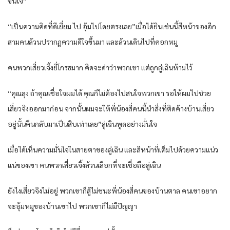
ขึ้นใจ”
“เป็นความคิดที่ดีเยี่ยม ไป อุ้มไปโดยตรงเลย”เมื่อได้ยินเช่นนี้สีหน้าของอีก
สามคนล้วนปรากฏความดีใจขึ้นมา และล้วนเดินไปที่คอกหมู
คนพวกเสี่ยวเจิ้งยี่โกรธมาก คิดจะด่าว่าพวกเขา แต่ถูกลู่เฉินห้ามไว้
“คุณลุง ถ้าคุณเชื่อใจผมได้ คุณก็ไม่ต้องไปสนใจพวกเขา รอให้ผมไปช่วย
เสี่ยวจิงออกมาก่อน จากนั้นผมจะให้พี่น้องสี่คนนี้นำสิ่งที่ติดค้างบ้านเสี่ยว
อยู่นั้นคืนกลับมาเป็นสิบเท่าเลย”ลู่เฉินพูดอย่างมั่นใจ
เมื่อได้เห็นความมั่นใจในสายตาของลู่เฉิน และสีหน้าที่เต็มไปด้วยความแน่ว
แน่ของเขา คนพวกเสี่ยวเจิ้งล้วนเลือกที่จะเชื่อถือลู่เฉิน
ยังไงเสี่ยวจิงไม่อยู่ พวกเขาก็สู้ไม่ชนะพี่น้องสี่คนของบ้านตาล คนเขาอยาก
จะอุ้มหมูของบ้านเขาไป พวกเขาก็ไม่มีปัญญา