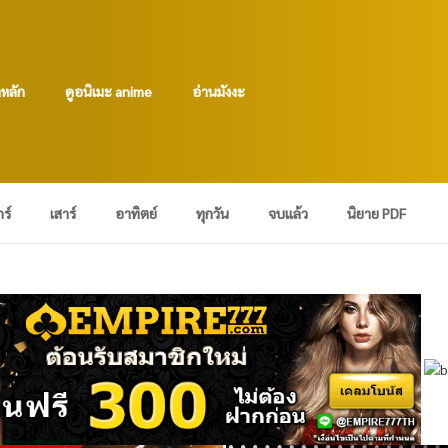
าหลัก
ดูอนิเมะ anime
อ่านมังงะ
กร์
เสาร์
อาทิตย์
ทุกวัน
จบแล้ว
นิยาย PDF