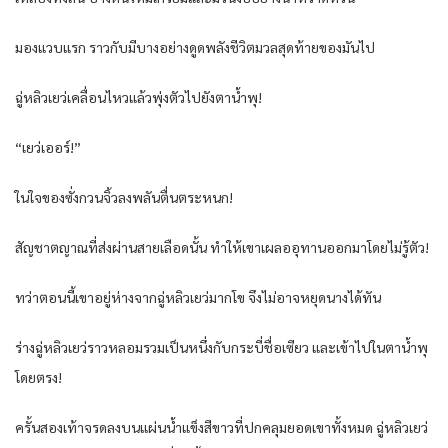
มองแวบแรก ราวกับมีบางอย่างดูดพลังชีวิตมวลสุดท้ายของมันไป
ฉู่หลิวเยว่เคลื่อนไหวแล้วพุ่งตัวไปยังตาน้ำพุ!
“เยว่เออร์!”
ในใจของซั่งกวนจิ้วลงพลันตื่นตระหนก!
สัญชาตญาณที่ส่งผ่านสายเลือดนั้น ทำให้เขาเผลออุทานออกมาโดยไม่รู้ตัว!
ทว่าตอนนี้เขาอยู่ห่างจากฉู่หลิวเยว่มากโข จึงไม่อาจหยุดนางได้ทัน
ร่างฉู่หลิวเยว่ราวหลอมรวมเป็นหนึ่งกับกระบี่ชื่อเซียว และเข้าไปในตาน้ำพุ
โดยตรง!
ครั้นสองเท้าจรดลงบนแผ่นน้ำแข็งสีขาวที่ปกคลุมยอดเขาทั้งหมด ฉู่หลิวเยว่