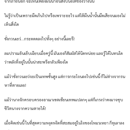
จากภายนอก จะเห็นเพียงผืนน้ำอันสงบนิ่งใต้ช่องว่างนั่น
ไม่รู้ว่าเป็นเพราะมืดเกินไปหรือเพราะอะไร แต่ใต้ผืนน้ำนั้นมืดเสียจนมองไม่
เห็นสิ่งใด
ซั่งกวนเยว่…กระดดดลงไปทั้งๆ อย่างนี้เลยรึ!
ลมปราณอันเย็บเฉียบเมื่อครู่นี้ มันเองก็สัมผัสได้นิดหน่อย และรู้ได้ในทนใด
ว่าพลังที่อยู่ในนั้นน่าสะพรึงกลัวเพียงใด
แม้ว่าซั่งกวนเยว่จะเป็นเทพขั้นสูง แต่การกระโจนลงไปเช่นนี้ ก็ไม่ต่างจากรน
หาที่ตายเลย!
แม้ว่านางจักครอบครองอาณาเขตเซียนเทพแปลกๆ แต่ก็เกรงว่าคงมาจชุบ
ชีวิตนางจากความตายได้!
เมื่อคิดเช่นนี้ ในที่สุดความหงุดหงิดที่สะสมอยู่ในใจของโหมวเหยา ก็ทุเลาลง