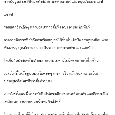
จากนั้นฉู่หลิวเยว่ก็ใช้มือทั้งสองข้างกดด้ามกระบี่แล้วหมุนมันอย่างแรง!
แกรก!
รอยแตกร้าวเล็กๆ หลายจุดปรากฏขึ้นที่ขอบของช่องนั้นทันที!
ลวดลายอักขระที่กำลังจะเสร็จสมบูรณ์ใต้ชั้นน้ำแข็งนั่น ราวถูของมีคมฟาด
ฟันผ่านจุดศูนย์กลาง กลายเป็นรอยกระดำกระด่างและแตกหัก
ไอเย็นอันน่าสะพรึงกลัวแผ่กระจายไปตามใบมีดของกระบี่ชื่อเซียว!
เปลวไฟที่ไหม้อยู่บนนั้นเริ่มค่อยๆ จางหายไป แม้แต่ปลายกระบี่เองก็
ปรากฏเกล็ดหิมะสีขาวขึ้นด้านบน!
เปลวไฟทั้งสองนี้ สายหนึ่งคือไฟสายเลือดของหงส์ทองคำ และอีกสายคือ
เพลิงแห่งกรรมจากหม้อน้ำเทวศักดิ์สิทธิ์
ไม่ว่าอย่างไหน ก็ถือได้ว่าเป็นมหาอำนาจที่แข็งแกร่งในอันดับต้นๆ ของโลก