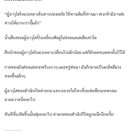
“ผู้อาวุโสโหมวเหยาเดินทางปลอดภัย ใช้ทางเดิมที่ท่านมา พวกข้ามิอาจส่ง
ท่านได้มากกว่านี้แล้ว”
น้ำเสียงของผู้อาวุโสปั๋วเหยี่ยนฟังดูไม่ค่อยแยเสเสียเท่าใด
สีหน้าของผู้อาวุโสโหมวเหยาเปลี่ยนไปเล็กน้อย แต่ก็ยังอดทนอดกลั้นไว้ได้
กายของมันส่องแสงกะพริบเบาๆ และครู่ต่อมา มันก็กลายเป็นเกล็ดสีม่วง
ทองชิ้นเล็กๆ
ผู้อาวุโสของสำนักเปิดค่ายกล แทบจะรอไม่ไหวที่จะส่งเซียนเทพจอม
อาละวาดนี่ออกไป
ทันทีที่เกล็ดชิ้นนั้นพุ่งออกไป ค่ายกลของสำนักก็ปิดถูกผนึกอีกครั้ง!
…………….