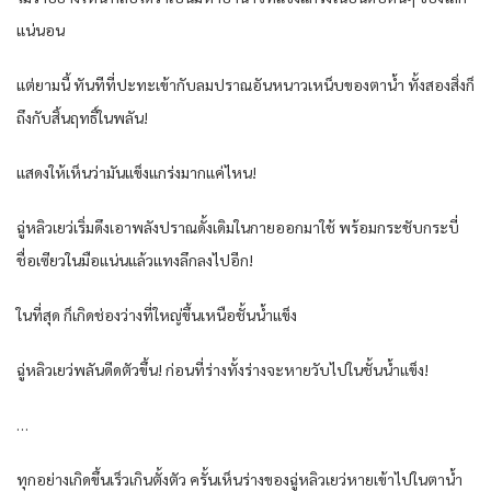
แน่นอน
แต่ยามนี้ ทันทีที่ปะทะเข้ากับลมปราณอันหนาวเหน็บของตาน้ำ ทั้งสองสิ่งก็
ถึงกับสิ้นฤทธิ์ในพลัน!
แสดงให้เห็นว่ามันแข็งแกร่งมากแค่ไหน!
ฉู่หลิวเยว่เริ่มดึงเอาพลังปราณดั้งเดิมในกายออกมาใช้ พร้อมกระชับกระบี่
ชื่อเซียวในมือแน่นแล้วแทงลึกลงไปอีก!
ในที่สุด ก็เกิดช่องว่างที่ใหญ่ขึ้นเหนือชั้นน้ำแข็ง
ฉู่หลิวเยว่พลันดีดตัวขึ้น! ก่อนที่ร่างทั้งร่างจะหายวับไปในชั้นน้ำแข็ง!
…
ทุกอย่างเกิดขึ้นเร็วเกินตั้งตัว ครั้นเห็นร่างของฉู่หลิวเยว่หายเข้าไปในตาน้ำ