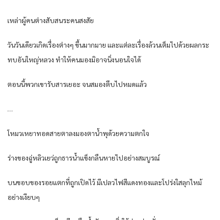
เหล่าผู้คนต่างสับสนระคนสงสัย
วันวันเดียวเกิดเรื่องต่างๆ ขึ้นมากมาย และแต่ละเรื่องล้วนเต็มไปด้วยผลกระ
ทบอันใหญ่หลวง ทำให้คนมองมิอาจนิ่งนอนใจได้
ตอนนี้พวกเขารับสารเยอะ จนสมองตึบไปหมดแล้ว
…
โหมวเหยาทอดสายตาลงมองตาน้ำพุด้วยความตกใจ
ร่างของฉู่หลิวเยว่ถูกธารน้ำแข็งกลืนหายไปอย่างสมบูรณ์
บนขอบของรอยแตกที่ถูกเปิดไว้ มีเปลวไฟสีแดงทองและโปร่งใสลุกไหม้
อย่างเงียบๆ