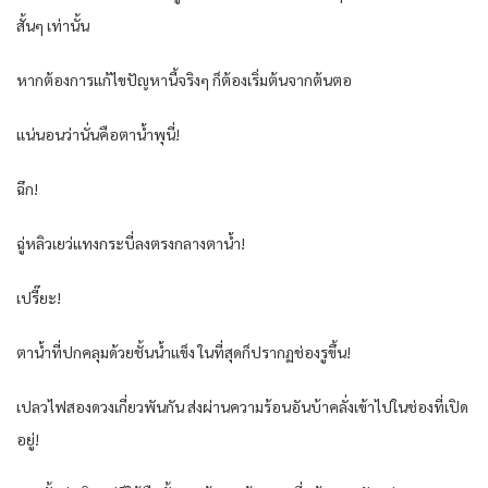
สั้นๆ เท่านั้น
หากต้องการแก้ไขปัญหานี้จริงๆ ก็ต้องเริ่มต้นจากต้นตอ
แน่นอนว่านั่นคือตาน้ำพุนี่!
ฉึก!
ฉู่หลิวเยว่แทงกระบี่ลงตรงกลางตาน้ำ!
เปรี๊ยะ!
ตาน้ำที่ปกคลุมด้วยชั้นน้ำแข็ง ในที่สุดก็ปรากฏช่องรูขึ้น!
เปลวไฟสองดวงเกี่ยวพันกัน ส่งผ่านความร้อนอันบ้าคลั่งเข้าไปในช่องที่เปิด
อยู่!