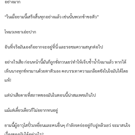
อย่างมาก
“ในเมื่อยามนี้เสร็จสิ้นทุกอย่างแล้ว เช่นนั้นพวกข้าขอตัว”
โหมวเหยาเอ่ยปาก
อันที่จริงมันเองก็อยากจะอยู่ที่นี่ และรอชมความสนุกต่อไป
อย่างไรเสีย ก่อนหน้านี้มันก็ถูกซั่งกวนเยว่ทำให้เจ็บช้ำน้ำใจมาแล้ว หากได้
เห็นนางทุกข์ทรมานด้วยตาตัวเอง คงบรรเทาความเกลียดชังในใจมันได้โดย
แท้!
แต่น่าเสียดายที่สภาพของมันในตอนนี้น่าสมเพชเกินไป
แม้แต่เดี๋ยวเดียวก็ไม่อยากทนอยู่
ยามนี้ผู้อาวุโสปั๋วเหยี่ยนและคนอื่นๆ กำลังจดจ่ออยู่กับฉู่หลิวเยว่ จะมาสนใจ
เรื่องของมันได้อย่างไร?