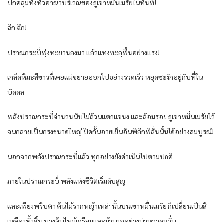
ปกคลุมทั่งทั้วอาณาบริเวณของภูเขาหมื่นเมรัยในทันที!
ฉึก ฉึก!
ปราณกระบี่พุ่งทะยานลงมา แล้วแทงทะลุพื้นอย่างแรง!
เกล็ดหิมะสีขาวที่เคยแผ่ขยายออกไปอย่างรวดเร็ว หยุดชะงักอยู่กับที่ใน
บัดดล
พลังปราณกระบี่จำนวนนับไม่ถ้วนแตกแขนง และล้อมรอบภูเขาหมื่นเมรัยไว้
จนกลายเป็นกรงขนาดใหญ่ ปิดกั้นอายเย็นอันพิลึกพิลั่นนั้นได้อย่างสมบูรณ์!
นอกจากพลังปราณกระบี่แล้ว ทุกอย่างยังดำเนินไปตามปกติ
ภายในปราณกระบี่ พลังแห่งชีวิตเริ่มดับสูญ
และเพียงพริบตา ต้นไม้รากหญ้าเหล่านั้นบนเขาหมื่นเมรัย ก็เปลี่ยนเป็นสี
เหลืองทั้งสิ้น บางต้นไหม้เกรียมและม้วนงออย่างน่าหวาดหวั่น