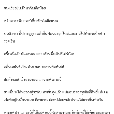
ขนงเรียวย่นเข้าหากันเล็กน้อย
พร้อมกระชับกระบี่ชื่อเซียวในมือแน่น
บนตัวกระบี่ปรากฏลูกเพลิงขึ้น ก่อนจะลุกไหม้และลามไปทั่วกระบี่อย่าง
รวดเร็ว!
ครึ่งหนึ่งเป็นสีแดงทอง และครึ่งหนึ่งเป็นสีโปร่งใส!
คลื่นเหมันต์เกี่ยวพันสอดประสานคิมหันต์!
สะท้อนแสงเรืองรองออกมาจากตัวกระบี่!
ยามนี้นางได้ทะลวงสู่ระดับเทพขั้นสูงแล้ว แน่นอนว่าอาวุธศักดิ์สิทธิ์แห่งจุน
เจ๋อที่อยู่ในมือนางเอง ก็สามารถปลดปล่อยพลังปราณได้มากขึ้นเช่นกัน
หากแต่ปราณกระบี่ที่ใช้อยู่ตอนนี้ จักสามารถคงอิทธิฤทธิ์ได้เพียงระยะเวลา