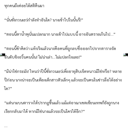
ทุกคนถึงค่อยได้สติคืนมา
“นั่นซั่งกวนเยว่กำลังทำอันใด? นางเข้าไปในนั้นรึ!”
“ตอนนี้ตาน้ำพุนั่นแปลกมาก นางเข้าไปแบบนี้ อาจอันตรายเกินไป…”
“ตอนนี้ข้าคิดว่า แท้จริงแล้วนางคือคนที่ถูกลบชื่อออกไปจากตารางจัด
อันดับชิงอวิ๋นคนนั้น! ไม่น่าเล่า…ไม่แปลกใจเลย!”
“มิน่าใช่กระมัง! ไหนว่าปีนี้ซั่งกวนเยว่เพิ่งอายุสิบเจ็ดหนาวมิใช่หรือ? หลาย
ปีก่อน นางน่าจะเป็นเพียงเด็กสาวตัวเล็กๆ แล้วจะเป็นคนในข่าวลือได้อย่าง
ใด?”
“แต่นามบนตารางได้ปรากฏขึ้นแล้ว แม้แต่อาณาเขตเซียนเทพก็ยังถูกนาง
เรียกกลับมาได้ หากมิใช่นางแล้วจะเป็นใครได้อีก?”
…