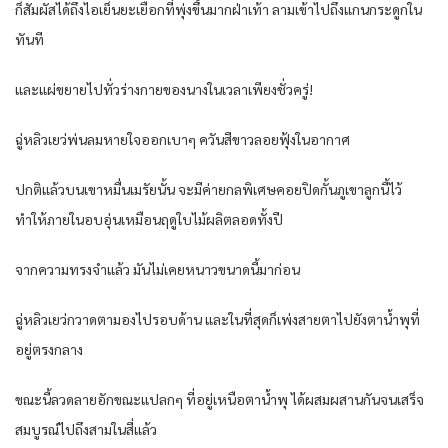
ก็สัมผัสได้ถึงไอเย็นยะเยือกที่พุ่งขึ้นมากฝ่าเท้า ลามเข้าไปถึงแกนกระดูกใน
ทันที
และแผ่ขยายไปทั่วร่างกายของนางในเวลาเพียงชั่วครู่!
ฉู่หลิวเยว่พ่นลมหายใจออกเบาๆ ควันสีขาวลอยฟุ้งในอากาศ
ปกติแล้วบนเขาหมื่นเมรัยนั้น จะมีค่ายกลพิเศษคอยปิดกั้นภูเขาลูกนี้ไว้
ทำให้ภายในอบอุ่นเหมือนฤดูใบไม้ผลิตลอดทั้งปี
จากความทรงจำแล้ว มันไม่เคยหนาวขนาดนี้มาก่อน
ฉู่หลิวเยว่กวาดตามองไปรอบด้าน และในที่สุดก็เพ่งสายตาไปยังตาน้ำพุที่
อยู่ตรงกลาง
ขณะนี้ลวดลายอักขณะแปลกๆ ที่อยู่เหนือตาน้ำพุ ได้ผสมผสานกันจนเสร็จ
สมบูรณ์ไปถึงสามในสี่แล้ว