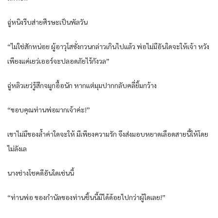
ฉู่หนิงรีบส่ายศีรษะเป็นพัลวัน
“ไม่ใช่สักหน่อย ผู้อาวุโสซั่งกวนกล่าวเกินไปแล้ว พ่อไม่มีอันใดจะให้เจ้า หวัง
เพียงแค่เยว่เออร์จะปลอดภัยไร้กังวล”
ฉู่หลิวเยว่รู้สึกจมูกอื้อนัก หากแต่มุมปากกลับคลี่ยิ้มกว้าง
“ขอบคุณท่านพ่อมากเจ้าค่ะ!”
เขาไม่มีของล้ำค่าใดจะให้ มีเพียงความรัก จึงส่งมอบหยาดเลือดสายนี้ให้โดย
ไม่ลังเล
นางช่างโชคดีอันใดเช่นนี้
“ท่านพ่อ ของกำนัลของท่านชิ้นนี้มิได้ด้อยไปกว่าผู้ใดเลย!”