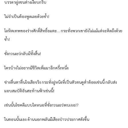
บรรดาฝูงชนต่างเงียบกริบ
ไม่จำเป็นต้องพูดเลยด้วยซ้ำ!
โลหิตเทพของร่างศักดิ์สิทธิ์อมตะ… กระทั่งพวกเขายังไม่แม้แต่จะคิดถึงด้วย
ซ้ำ!
ซั่งกวนเยว่กลับมีทั้งสิ้น!
ใครบ้างไม่อยากมีชีวิตเพิ่มมาอีกครึ่งหนึ่ง
ช่างตื่นตาตื่นใจเสียจริง กระทั่งฉู่หนิงที่เป็นตัวตนดูต่ำต้อยเช่นนี้ กลับส่ง
มอบสมบัติอันสะท้านฟ้าเช่นนี้!
เช่นนั้นโชคดีแบบใดหนอที่ซั่งกวนเยว่พบเจอ!?
ในตอนนั้นเอง ด้านนอกพลันมีเสียงป่าวประกาศดังขึ้น