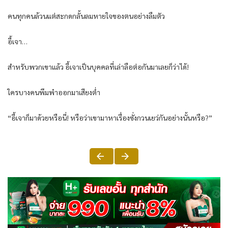
คนทุกคนล้วนแต่สะกดกลั้นลมหายใจของตนอย่างลืมตัว
อี้เจา…
สำหรับพวกเขาแล้ว อี้เจาเป็นบุคคลที่เล่าลือต่อกันมาเลยก็ว่าได้!
ใครบางคนพึมพำออกมาเสียงต่ำ
“อี้เจาก็มาด้วยหรือนี่! หรือว่าเขามาหาเรื่องซั่งกวนเยว่กันอย่างนั้นหรือ?”