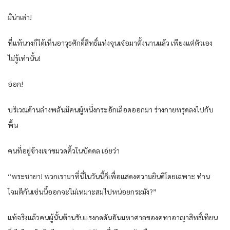
มิน่าเล่า!
ที่แท้นางก็ได้เห็นอาวุธศักดิ์สิทธิ์แห่งจุนเจ๋อมาตั้งนานแล้ว เพียงแต่ตัวเอง
ไม่รู้เท่านั้น!
อ่อก!
บริเวณด้านล่างพลันมีคนผู้หนึ่งกระอักเลือดออกมา ร่างกายทรุดลงไปกับ
พื้น
คนที่อยู่ข้างเขาขมวดคิ้วในบัดดล เอ่ยว่า
“พระชายา! พวกเรามาที่นี่ในวันนี้ก็เพื่อแสดงความยินดีโดยเฉพาะ ท่าน
โจมตีกันเช่นนี้ออกจะไม่เหมาะสมไปหน่อยกระมัง?”
แท้จริงแล้วคนผู้นั้นต้านรับแรงกดดันอันมหาศาลของคทาอาญาสิทธิ์เทียน