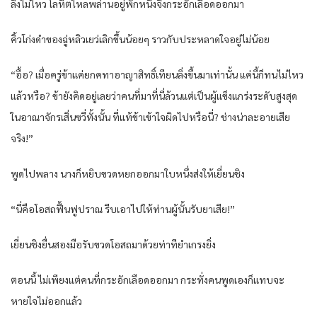
ลิ่งไม่ไหว โลหิตไหลพล่านอยู่พักหนึ่งจึงกระอักเลือดออกมา
คิ้วโก่งดำของฉู่หลิวเยว่เลิกขึ้นน้อยๆ ราวกับประหลาดใจอยู่ไม่น้อย
“อื้อ? เมื่อครู่ข้าแค่ยกคทาอาญาสิทธิ์เทียนลิ่งขึ้นมาเท่านั้น แค่นี้ก็ทนไม่ไหว
แล้วหรือ? ข้ายังคิดอยู่เลยว่าคนที่มาที่นี่ล้วนแต่เป็นผู้แข็งแกร่งระดับสูงสุด
ในอาณาจักรเสิ่นซวี่ทั้งนั้น ที่แท้ข้าเข้าใจผิดไปหรือนี่? ช่างน่าละอายเสีย
จริง!”
พูดไปพลาง นางก็หยิบขวดหยกออกมาใบหนึ่งส่งให้เยี่ยนชิง
“นี่คือโอสถฟื้นฟูปราณ รีบเอาไปให้ท่านผู้นั้นรับยาเสีย!”
เยี่ยนชิงยื่นสองมือรับขวดโอสถมาด้วยท่าทียำเกรงยิ่ง
ตอนนี้ ไม่เพียงแต่คนที่กระอักเลือดออกมา กระทั่งคนพูดเองก็แทบจะ
หายใจไม่ออกแล้ว