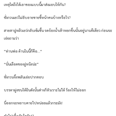
เหตุใดถึงได้เอาของแบบนี้มาส่งมอบให้กัน?
ซั่งกวนเยว่ไม่อับอายขายขี้หน้าคนบ้างหรือไร?
สายตาฉู่หลิวเยว่กลับเข้มขึ้น จดจ้องน้ำเต้าหยกชิ้นนั้นอยู่นานทีเดียว ก่อนจะ
เอ่ยถามว่า
“ท่านพ่อ ด้านในนี้ก็คือ…“
“นั่นเลือดของฉู่หนิงน่ะ”
ซั่งกวนจิ้งพลันเอ่ยปากตอบ
บรรดาฝูงชนได้ยินดังนั้นต่างก็หัวเราะไม่ได้ ร้องไห้ไม่ออก
นี่ออกจะหยาบคายไปหน่อยแล้วกระมัง!
ทำไปเพื่ออันใดกัน!?