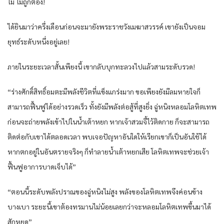
ไม่ ไม่ถูกต้อง!
ได้ยินมาว่าครึ่งเดือนก่อนจะมายังพระราชวังเมฆาสวรรค์ เขายังเป็นจอม
ยุทธ์ระดับหนึ่งอยู่เลย!
ภายในระยะเวลาสั้นเพียงนี้ เขากลับบุกทะลวงไปแล้วสามระดับรวด!
“ร่างศักดิ์สิทธิ์อมตะมีพลังชีวิตที่แข็งแกร่งมาก ขอเพียงยังมีลมหายใจก็
สามารถฟื้นฟูได้อย่างรวดเร็ว ทั้งยังมีพลังต่อสู้ที่สูงยิ่ง ฉู่หนิงหลอมโลหิตเทพ
ก่อนจะถ่ายพลังเข้าไปในน้ำเต้าหยก หากเจ้าสวมจี้ไว้ติดกาย ก็จะสามารถ
ติดต่อกับเขาได้ตลอดเวลา พบเจอปัญหาอันใดให้เรียกเขาก็เป็นอันใช้ได้
หากตกอยู่ในอันตรายจริงๆ ก็ทำลายน้ำเต้าหยกเสีย โลหิตเทพจะช่วยเจ้า
ฟื้นฟูอาการบาดเจ็บได้”
“ตอนนี้ระดับพลังปราณของฉู่หนิงไม่สูง พลังของโลหิตเทพจึงค่อนข้าง
บางเบา ระยะนี้เขาต้องทรมานไม่น้อยเลยกว่าจะหลอมโลหิตเทพขึ้นมาได้
สักหยด”