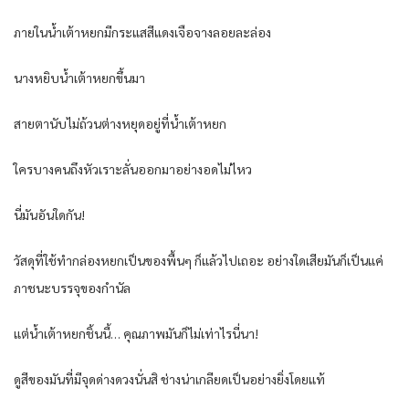
ภายในน้ำเต้าหยกมีกระแสสีแดงเจือจางลอยละล่อง
นางหยิบน้ำเต้าหยกขึ้นมา
สายตานับไม่ถ้วนต่างหยุดอยู่ที่น้ำเต้าหยก
ใครบางคนถึงหัวเราะลั่นออกมาอย่างอดไม่ไหว
นี่มันอันใดกัน!
วัสดุที่ใช้ทำกล่องหยกเป็นของพื้นๆ ก็แล้วไปเถอะ อย่างใดเสียมันก็เป็นแค่
ภาชนะบรรจุของกำนัล
แต่น้ำเต้าหยกชิ้นนี้… คุณภาพมันก็ไม่เท่าไรนี่นา!
ดูสีของมันที่มีจุดด่างดวงนั่นสิ ช่างน่าเกลียดเป็นอย่างยิ่งโดยแท้