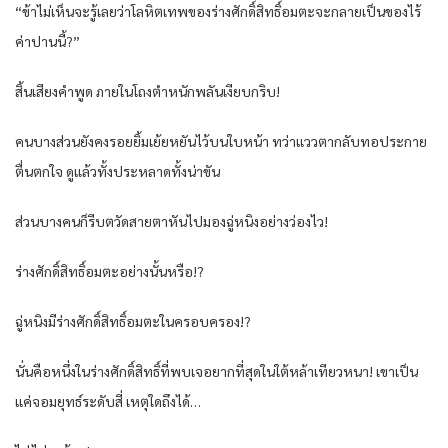
“ข้าไม่เห็นจะรู้เลยว่าโลหิตเทพของร่างศักดิ์สิทธิ์อมตะจะกลายเป็นของไร้
ค่าปานนี้?”
สิ้นเสียงคำพูด ภายในโถงตำหนักพลันเงียบกริบ!
คนบางส่วนยังคงรอยยิ้มเย้ยหยันไว้บนใบหน้า ทว่าแววตากลับทอประกาย
ตื่นตกใจ ดูแล้วทั้งประหลาดทั้งน่าขัน
ส่วนบางคนก็รีบตวัดสายตาหันไปมองฉู่หนิงอย่างว่องไว!
ร่างศักดิ์สิทธิ์อมตะอย่างนั้นหรือ!?
ฉู่หนิงมีร่างศักดิ์สิทธิ์อมตะในครอบครอง!?
นั่นคือหนึ่งในร่างศักดิ์สิทธิ์ที่พบเจอยากที่สุดในใต้หล้าเทียวหนา! เขาเป็น
แค่จอมยุทธ์ระดับสี่ เหตุใดถึงได้…