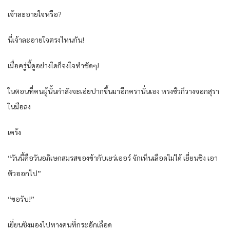
เจ้าละอายใจหรือ?
นี่เจ้าละอายใจตรงไหนกัน!
เมื่อครู่นี้ดูอย่างใดก็จงใจทำชัดๆ!
ในตอนที่คนผู้นั้นกำลังจะเอ่ยปากขึ้นมาอีกครานั่นเอง หรงซิวก็วางจอกสุรา
ในมือลง
เคร้ง
“วันนี้คือวันอภิเษกสมรสของข้ากับเยว่เออร์ จักเห็นเลือดไม่ได้ เยี่ยนชิง เอา
ตัวออกไป”
“ขอรับ!”
เยี่ยนชิงมองไปทางคนที่กระอักเลือด