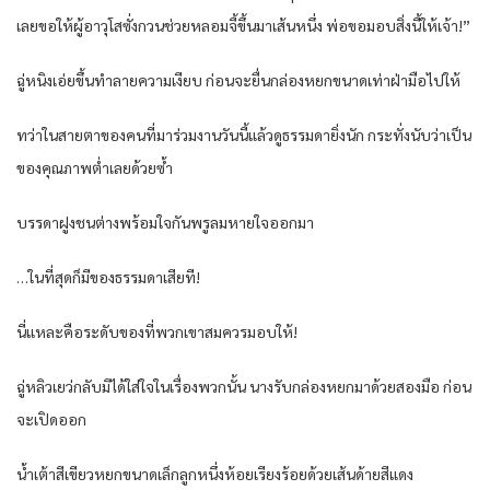
เลยขอให้ผู้อาวุโสซั่งกวนช่วยหลอมจี้ขึ้นมาเส้นหนึ่ง พ่อขอมอบสิ่งนี้ให้เจ้า!”
ฉู่หนิงเอ่ยขึ้นทำลายความเงียบ ก่อนจะยื่นกล่องหยกขนาดเท่าฝ่ามือไปให้
ทว่าในสายตาของคนที่มาร่วมงานวันนี้แล้วดูธรรมดายิ่งนัก กระทั่งนับว่าเป็น
ของคุณภาพต่ำเลยด้วยซ้ำ
บรรดาฝูงชนต่างพร้อมใจกันพรูลมหายใจออกมา
…ในที่สุดก็มีของธรรมดาเสียที!
นี่แหละคือระดับของที่พวกเขาสมควรมอบให้!
ฉู่หลิวเยว่กลับมิได้ใส่ใจในเรื่องพวกนั้น นางรับกล่องหยกมาด้วยสองมือ ก่อน
จะเปิดออก
น้ำเต้าสีเขียวหยกขนาดเล็กลูกหนึ่งห้อยเรียงร้อยด้วยเส้นด้ายสีแดง