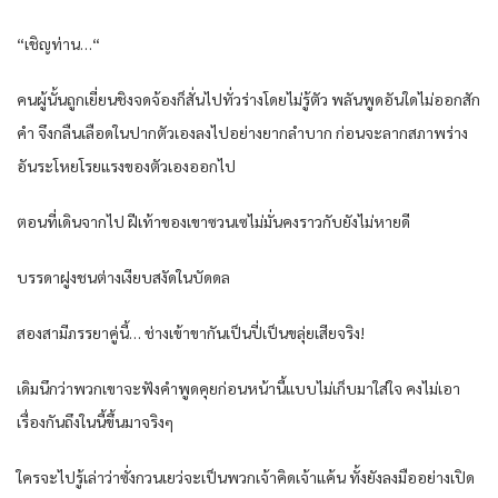
“เชิญท่าน…“
คนผู้นั้นถูกเยี่ยนชิงจดจ้องก็สั่นไปทั่วร่างโดยไม่รู้ตัว พลันพูดอันใดไม่ออกสัก
คำ จึงกลืนเลือดในปากตัวเองลงไปอย่างยากลำบาก ก่อนจะลากสภาพร่าง
อันระโหยโรยแรงของตัวเองออกไป
ตอนที่เดินจากไป ฝีเท้าของเขาซวนเซไม่มั่นคงราวกับยังไม่หายดี
บรรดาฝูงชนต่างเงียบสงัดในบัดดล
สองสามีภรรยาคู่นี้… ช่างเข้าขากันเป็นปี่เป็นขลุ่ยเสียจริง!
เดิมนึกว่าพวกเขาจะฟังคำพูดคุยก่อนหน้านี้แบบไม่เก็บมาใส่ใจ คงไม่เอา
เรื่องกันถึงในนี้ขึ้นมาจริงๆ
ใครจะไปรู้เล่าว่าซั่งกวนเยว่จะเป็นพวกเจ้าคิดเจ้าแค้น ทั้งยังลงมืออย่างเปิด