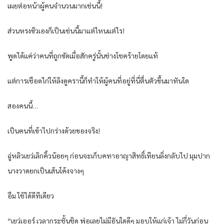
เผยต่อหน้าผู้คนจำนวนมากเช่นนี้!
ส่วนหรงซิวเองก็เป็นเช่นนี้มาแต่ไหนแต่ไร!
พูดได้แค่ว่าคนที่ถูกซัดเมื่อสักครู่นั้นช่างโชคร้ายโดยแท้
แต่การเชือดไก่ให้ลิงดูครานี้ก็ทำให้ผู้คนที่อยู่ที่นี่ตื่นตัวขึ้นมาทันใด
สองคนนี้…
เป็นคนที่เข้าไปกร่างด้วยของจริง!
ฉู่หลิวเยว่เลิกคิ้วน้อยๆ ก่อนจะเก็บคทาอาญาสิทธิ์เทียนลิ่งกลับไป มุมปาก
นางวาดยกเป็นเส้นโค้งจางๆ
อืม ใช้ได้ดีทีเดียว
“เยว่เออร์ เวลากระชั้นชิด พ่อเลยไม่มีอันใดดีๆ มอบให้แก่เจ้า ไม่กี่วันก่อน