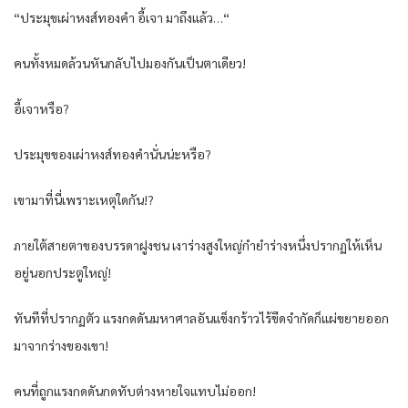
“ประมุขเผ่าหงส์ทองคำ อี้เจา มาถึงแล้ว…“
คนทั้งหมดล้วนหันกลับไปมองกันเป็นตาเดียว!
อี้เจาหรือ?
ประมุขของเผ่าหงส์ทองคำนั่นน่ะหรือ?
เขามาที่นี่เพราะเหตุใดกัน!?
ภายใต้สายตาของบรรดาฝูงชน เงาร่างสูงใหญ่กำยำร่างหนึ่งปรากฏให้เห็น
อยู่นอกประตูใหญ่!
ทันทีที่ปรากฏตัว แรงกดดันมหาศาลอันแข็งกร้าวไร้ขีดจำกัดก็แผ่ขยายออก
มาจากร่างของเขา!
คนที่ถูกแรงกดดันกดทับต่างหายใจแทบไม่ออก!