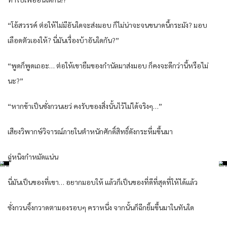
“โอ้สวรรค์ ต่อให้ไม่มีอันใดจะส่งมอบ ก็ไม่น่าจะจนขนาดนี้กระมัง? มอบ
เลือดตัวเองให้? นี่มันเรื่องบ้าอันใดกัน?”
“พูดก็พูดเถอะ… ต่อให้เขายืมของกำนัลมาส่งมอบ ก็คงจะดีกว่านี้หรือไม่
นะ?”
“หากข้าเป็นซั่งกวนเยว่ คงรับของสิ่งนั้นไว้ไม่ได้จริงๆ…”
เสียงวิพากษ์วิจารณ์ภายในตำหนักศักดิ์สิทธิ์ดังกระหึ่มขึ้นมา
ฉู่หนิงกำหมัดแน่น
นี่มันเป็นของที่เขา… อยากมอบให้ แล้วก็เป็นของที่ดีที่สุดที่ให้ได้แล้ว
ซั่งกวนจิ้งกวาดตามองรอบๆ คราหนึ่ง จากนั้นก็ฉีกยิ้มขึ้นมาในทันใด