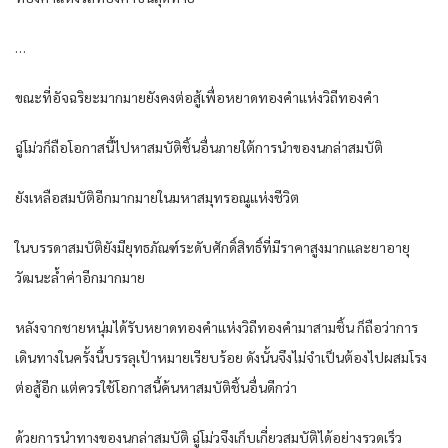
…
ขณะที่อัจฉริยะมากมายยังคงต่อสู้เพื่อหยาดทองคำแห่งวิถีทองคำ
ฉู่โม่วก็ถือโอกาสนี้ไปหาสมบัติชิ้นอื่นภายใต้การนำของนกล่าสมบัติ
ยังเหลือสมบัติอีกมากมายในมหาสมุทรอณูแห่งชีวิต
ในบรรดาสมบัติยังมียุทธภัณฑ์ระดับศักดิ์สิทธิ์ที่มีราคาสูงมากและยาอายุ
วัฒนะล้ำค่าอีกมากมาย
หลังจากชายหนุ่มได้รับหยาดทองคำแห่งวิถีทองคำมาสามชิ้น ก็ถือว่าการ
เดินทางในครั้งนี้บรรลุเป้าหมายเรียบร้อย ดังนั้นจึงไม่จำเป็นต้องไปผสมโรง
ต่อสู้อีก แต่ควรใช้โอกาสนี้ค้นหาสมบัติชิ้นอื่นดีกว่า
ด้วยการนำทางของนกล่าสมบัติ ฉู่โม่วจึงเก็บเกี่ยวสมบัติได้อย่างรวดเร็ว