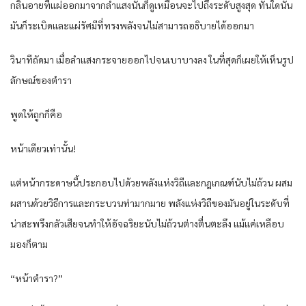
กลิ่นอายที่แผ่ออกมาจากลำแสงนั้นก็ดูเหมือนจะไปถึงระดับสูงสุด ทันใดนั้น
มันก็ระเบิดและแผ่รัศมีที่ทรงพลังจนไม่สามารถอธิบายได้ออกมา
วินาทีถัดมา เมื่อลำแสงกระจายออกไปจนเบาบางลง ในที่สุดก็เผยให้เห็นรูป
ลักษณ์ของตำรา
พูดให้ถูกก็คือ
หน้าเดียวเท่านั้น!
แต่หน้ากระดาษนี้ประกอบไปด้วยพลังแห่งวิถีและกฎเกณฑ์นับไม่ถ้วน ผสม
ผสานด้วยวิธีการและกระบวนท่ามากมาย พลังแห่งวิถีของมันอยู่ในระดับที่
น่าสะพรึงกลัวเสียจนทำให้อัจฉริยะนับไม่ถ้วนต่างตื่นตะลึง แม้แค่เหลือบ
มองก็ตาม
“หน้าตำรา?”