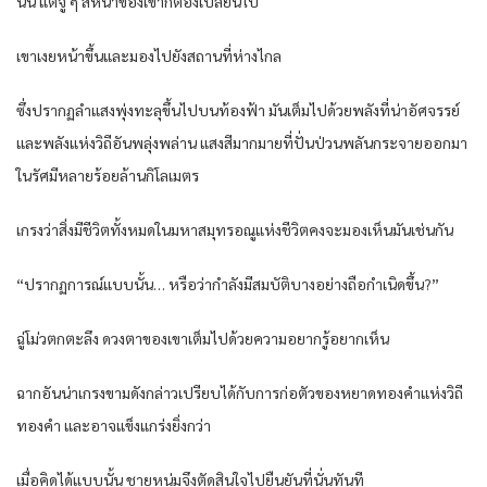
นั้น แต่จู่ ๆ สีหน้าของเขาก็ต้องเปลี่ยนไป
เขาเงยหน้าขึ้นและมองไปยังสถานที่ห่างไกล
ซึ่งปรากฏลำแสงพุ่งทะลุขึ้นไปบนท้องฟ้า มันเต็มไปด้วยพลังที่น่าอัศจรรย์
และพลังแห่งวิถีอันพลุ่งพล่าน แสงสีมากมายที่ปั่นป่วนพลันกระจายออกมา
ในรัศมีหลายร้อยล้านกิโลเมตร
เกรงว่าสิ่งมีชีวิตทั้งหมดในมหาสมุทรอณูแห่งชีวิตคงจะมองเห็นมันเช่นกัน
“ปรากฏการณ์แบบนั้น… หรือว่ากำลังมีสมบัติบางอย่างถือกำเนิดขึ้น?”
ฉู่โม่วตกตะลึง ดวงตาของเขาเต็มไปด้วยความอยากรู้อยากเห็น
ฉากอันน่าเกรงขามดังกล่าวเปรียบได้กับการก่อตัวของหยาดทองคำแห่งวิถี
ทองคำ และอาจแข็งแกร่งยิ่งกว่า
เมื่อคิดได้แบบนั้น ชายหนุ่มจึงตัดสินใจไปยืนยันที่นั่นทันที