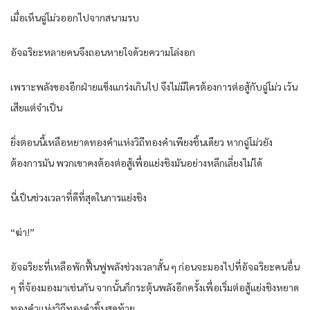
เมื่อเห็นฉู่โม่วออกไปจากสนามรบ
อัจฉริยะหลายคนจึงถอนหายใจด้วยความโล่งอก
เพราะพลังของอีกฝ่ายแข็งแกร่งเกินไป จึงไม่มีใครต้องการต่อสู้กับฉู่โม่ว เว้น
เสียแต่จำเป็น
ยิ่งตอนนี้เหลือหยาดทองคำแห่งวิถีทองคำเพียงชิ้นเดียว หากฉู่โม่วยัง
ต้องการมัน พวกเขาคงต้องต่อสู้เพื่อแย่งชิงมันอย่างหลีกเลี่ยงไม่ได้
นี่เป็นช่วงเวลาที่ดีที่สุดในการแย่งชิง
“ฆ่า!”
อัจฉริยะที่เหลือพักฟื้นฟูพลังช่วงเวลาสั้น ๆ ก่อนจะมองไปที่อัจฉริยะคนอื่น
ๆ ที่จ้องมองมาเช่นกัน จากนั้นก็กระตุ้นพลังอีกครั้งเพื่อเริ่มต่อสู้แย่งชิงหยาด
ทองคำแห่งวิถีทองคำชิ้นสุดท้าย