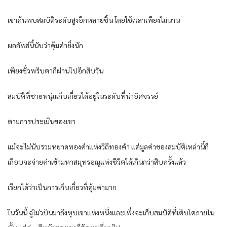
เขาค้นพบสมบัติระดับสูงอีกหลายชิ้น โดยใช้เวลาเพียงไม่นาน
ผลลัพธ์นี้นับว่าคุ้มค่ายิ่งนัก
เพียงชั่วพริบตาก็ผ่านไปอีกสิบวัน
สมบัติที่ชายหนุ่มเก็บเกี่ยวได้อยู่ในระดับที่น่าอัศจรรย์
ตามการประเมินของเขา
แม้จะไม่นับรวมหยาดทองคำแห่งวิถีทองคำ แต่มูลค่าของสมบัติเหล่านี้ก็
เกือบจะจ่ายค่าเข้ามหาสมุทรอณูแห่งชีวิตได้เกินกว่าสิบครั้งแล้ว
เรียกได้ว่าเป็นการเก็บเกี่ยวที่คุ้มค่ามาก
ในวันนี้ ฉู่โม่วบินมาถึงหุบเขาแห่งหนึ่งและเพิ่งจะเก็บสมบัติที่เติบโตภายใน