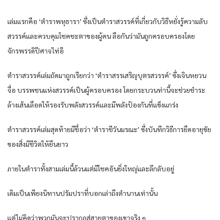
เล่มแรกคือ ‘ตำราพหุธารา’ ซึ่งเป็นตำราสวรรค์ที่เกี่ยวกับวิธีหยั่งรู้ความลับ
สวรรค์และควบคุมโชคชะตาของผู้คน ลือกันว่ามันถูกครอบครองโดย
จักรพรรดิปีศาจไท่อี
ตำราสวรรค์เล่มถัดมาถูกเรียกว่า ‘ตำราสรรเสริญบุตรสวรรค์’ ซึ่งเจินหยวน
จื่อ บรรพชนแห่งสวรรค์เป็นผู้ครอบครอง โดยกระบวนท่านี้จะช่วยชำระ
ล้างเส้นเลือดให้รองรับพลังสวรรค์และมีพลังป้องกันที่แข็งแกร่ง
ตำราสวรรค์เล่มสุดท้ายมีชื่อว่า ‘ตำราชีวันมรณะ’ ซึ่งบันทึกวิธีการยืดอายุขัย
ของสิ่งมีชีวิตให้ยืนยาว
ภายในตำราทั้งสามเล่มนี้ล้วนแต่มีโชคอันยิ่งใหญ่และลึกลับอยู่
เดิมเป็นเพียงนิทานปรัมปราที่บอกเล่าถึงตำนานเท่านั้น
แต่ไม่คิดว่าพวกมันจะปรากฏสู่สายตาของเขาจริง ๆ