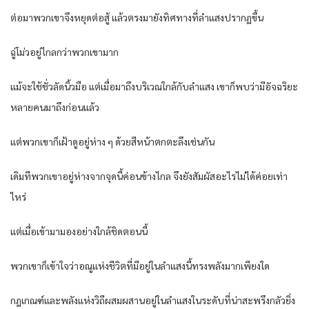
ต่อมาพวกเขาจึงหยุดต่อสู้ แล้วตรงมายังทิศทางที่ลำแสงปรากฏขึ้น
ฉู่โม่วอยู่ไกลกว่าพวกเขามาก
แม้จะใช้ชั่วลัดนิ้วมือ แต่เมื่อมาถึงบริเวณใกล้กับลำแสง เขาก็พบว่ามีอัจฉริยะ
หลายคนมาถึงก่อนแล้ว
แต่พวกเขาก็เฝ้าดูอยู่ห่าง ๆ ด้วยสีหน้าตกตะลึงเช่นกัน
เดิมทีพวกเขาอยู่ห่างจากจุดนี้ค่อนข้างไกล จึงยังสัมผัสอะไรไม่ได้ค่อยเท่า
ไหร่
แต่เมื่อเข้ามามองอย่างใกล้ชิดตอนนี้
พวกเขาก็เข้าใจว่าอณูแห่งชีวิตที่มีอยู่ในลำแสงนี้ทรงพลังมากเพียงใด
กฎเกณฑ์และพลังแห่งวิถีผสมผสานอยู่ในลำแสงในระดับที่น่าสะพรึงกลัวยิ่ง