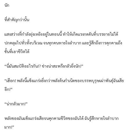
นัก
ที่สำคัญกว่านั้น
แสงสว่างที่กำลังยุ่งเหยิงอยู่ในตอนนี้ ทำให้เกิดแรงกดดันที่บรรยายไม่ได้
ปกคลุมไปทั่วทั้งบริเวณ จนทุกคนหายใจลำบาก และรู้สึกถึงการคุกคามถึง
ขั้นที่เอาชีวิตได้
“นี่มันสมบัติอะไรกัน!? ช่างน่าสะพรึงกลัวยิ่งนัก!”
“เฮือก! พลังนี้แข็งแกร่งยิ่งกว่าพลังต้นกำเนิดของบรรพบุรุษเผ่าพันธุ์ฉันเสีย
อีก!”
“น่ากลัวมาก!”
พลังของมันแข็งแกร่งเสียจนคุกคามชีวิตของฉันได้ ฉันรู้สึกหายใจลำบาก
มาก!”