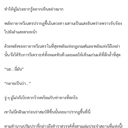
ทำให้ฉู่โม่วอยากรู้อยากเห็นอย่างมาก
พลังกายาทวิเนตรปรากฏขึ้นในดวงตา ผสานเป็นแสงอันพร่างพราวจับจ้อง
ไปยังลำแสงตรงหน้า
ด้วยพลังของกายาทวิเนตร ในที่สุดพลังแห่งกฎเกณฑ์และพลังแห่งวิถีเหล่า
นั้น จึงได้รับการวิเคราะห์ทั้งหมดทันที และเผยให้เห็นแก่นแท้ที่ลึกล้ำที่สุด
“นะ…นี่มัน”
“กลายเป็นว่า…”
จู่ ๆ ฉู่โม่วก็เบิกตากว้างพร้อมกับท่าทางที่ตกใจ
เขาไม่นึกฝันมาก่อนว่าสมบัติชิ้นนั้นจะมาปรากฏขึ้นที่นี่
ตามตำนานปรัมปราที่กล่าวถึงตำราสวรรค์ทั้งสามเล่มประจำสถานที่แห่งนี้!