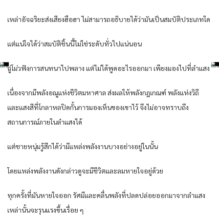
เหล่าอัจฉริยะส่งเสียงฮือฮา ไม่สามารถอธิบายได้ว่ามันเป็นสมบัติประเภทใด
แต่แน่ใจได้ว่าสมบัติชิ้นนี้ไม่ใช่ระดับทั่วไปแน่นอน
ฉู่โม่วฟังการสนทนาไปพลาง แต่ไม่ได้พูดอะไรออกมา เพียงมองไปที่ลำแสง
เนื่องจากมีพลังอณูแห่งชีวิตมหาศาล ส่งผลให้พลังกฎเกณฑ์ พลังแห่งวิถี
และแสงสีที่โกลาหลปิดกั้นการมองเห็นของเขาไว้ จึงไม่อาจทราบถึง
สถานการณ์ภายในลำแสงได้
แต่ชายหนุ่มรู้สึกได้ว่ามีแหล่งพลังงานบางอย่างอยู่ในนั้น
โดยแหล่งพลังงานดังกล่าวดูจะมีชีวิตและลมหายใจอยู่ด้วย
ทุกครั้งที่มันหายใจออก รัศมีและคลื่นพลังที่ปลดปล่อยออกมาจากลำแสง
เหล่านั้นจะรุนแรงขึ้นเรื่อย ๆ