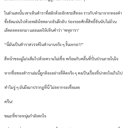
ในลำแสงนั้น เขาเห็นตำราที่สลักด้วยอักขระสีทอง ราวกับทำมาจากทองคำ
ซึ่งอัดแน่นไปด้วยพลังโชคลาภอันลึกลับ ร่องรอยศักดิ์สิทธิ์อันนับไม่ถ้วน
เล็ดลอดออกมา และเผยให้เห็นคำว่า ‘พหุธารา’
“นี่มันเป็นตำราสวรรค์ในตำนานจริง ๆ งั้นเหรอ?!”
สีหน้าของฉู่โม่วเต็มไปด้วยความไม่เชื่อ พร้อมกับคลื่นที่ปั่นป่วนภายในใจ
หากชื่อของตำราเล่มนี้ถูกต้องอย่างที่คิดจริง ๆ คงเป็นเรื่องที่น่าตกใจเกินไป
ทำไมจู่ ๆ มันถึงมาปรากฏที่นี่ ไม่อยากจะเชื่อเลย
ครืน!
ขณะที่ชายหนุ่มกำลังตกใจ