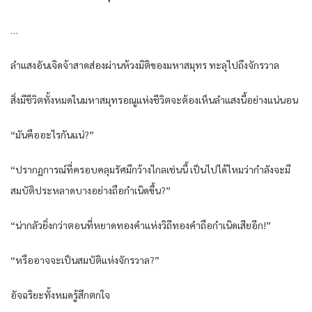
…
ลำแสงอันเจิดจ้าสาดส่องผ่านห้วงมิติของมหาสมุทร ทะลุไปถึงจักรวาล
สิ่งมีชีวิตทั้งหมดในมหาสมุทรอณูแห่งชีวิตจะต้องเห็นลำแสงนี้อย่างแน่นอน
“มันคืออะไรกันแน่?”
“ปรากฏการณ์ที่ครอบคลุมรัศมีกว้างไกลเช่นนี้ เป็นไปได้ไหมว่ากำลังจะมี
สมบัติประหลาดบางอย่างถือกำเนิดขึ้น?”
“น่ากลัวยิ่งกว่าตอนที่หยาดทองคำแห่งวิถีทองคำถือกำเนิดเสียอีก!”
“หรืออาจจะเป็นสมบัติแห่งจักรวาล?”
อัจฉริยะทั้งหมดรู้สึกตกใจ