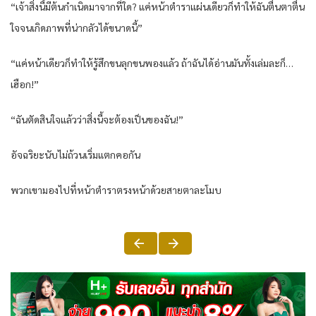
“เจ้าสิ่งนี้มีต้นกำเนิดมาจากที่ใด? แค่หน้าตำราแผ่นเดียวก็ทำให้ฉันตื่นตาตื่น
ใจจนเกิดภาพที่น่ากลัวได้ขนาดนี้”
“แค่หน้าเดียวก็ทำให้รู้สึกขนลุกขนพองแล้ว ถ้าฉันได้อ่านมันทั้งเล่มละก็…
เฮือก!”
“ฉันตัดสินใจแล้วว่าสิ่งนี้จะต้องเป็นของฉัน!”
อัจฉริยะนับไม่ถ้วนเริ่มแตกคอกัน
พวกเขามองไปที่หน้าตำราตรงหน้าด้วยสายตาละโมบ