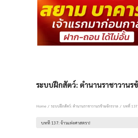
ระบบฝึกสัตว์: ตำนานราชาวานรข้า
Home
ระบบฝึกสัตว์: ตำนานราชาวานรข้ามจักรวาล
บทที่ 137