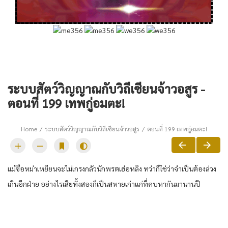
ระบบสัตว์วิญญาณกับวิถีเซียนจ้าวอสูร -
ตอนที่ 199 เทพกู่อมตะ!
Home
ระบบสัตว์วิญญาณกับวิถีเซียนจ้าวอสูร
ตอนที่ 199 เทพกู่อมตะ!
แม้ซือ​หม่า​เหยียน​จะไม่เกรงกลัว​นักพรต​เฮ่อ​ห​ลิง​ ทว่า​ก็​ใช่ว่า​จำเป็นต้อง​ล่วง
เกิน​อีก​ฝ่าย​ อย่างไร​เสีย​ทั้งสอง​ก็​เป็น​สหาย​เก่าแก่​ที่​คบหา​กัน​มานาน​ปี