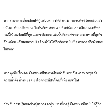
หาก​สามารถ​เกลี้ยกล่อม​ให้​กู้​หย่วน​ตกลง​ได้​ล่วงหน้า​ รอ​จน​ศิษย์​น้อง​เฮ่อ​ห​ลิง​
กลับมา​ ค่อย​ปรึกษาหารือ​กัน​สักหน่อย​ หาก​ศิษย์​น้อง​เฮ่อ​ห​ลิง​ยอม​ยก​ศิษย์​
คน​นี้​ให้​ตน​ย่อ​มดี​ที่สุด​ แต่​หาก​ไม่ยอม​ เช่นนั้น​ก็​ยอม​จ่าย​ค่าตอบแทน​ที่​สูงลิ่ว​
สักหน่อย​ แล้ว​แถมความ​ติดค้าง​น้ำใจ​ให้​อีก​สักครั้ง​ ไม่เชื่อ​หรอ​กว่า​อีก​ฝ่าย​จะ
ไม่ตกลง​
หาก​พูดถึง​เรื่อง​อื่น​ ซือ​หม่า​เหยียน​อาจ​ไม่กล้า​รับประกัน​ ทว่า​หาก​พูดถึง​
ความมั่งคั่ง​ ทั่ว​ทั้ง​ยอดเขา​โอสถ​จะมีสัก​กี่​คน​ที่​เทียบ​เขา​ได้​!
สำหรับ​การ​ปฏิเสธอย่าง​นุ่มนวล​ของ​กู้​หย่วน​เมื่อ​ครู่​ ซือ​หม่า​เหยียน​ไม่ได้​รู้สึก​