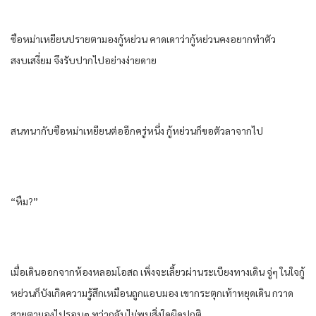
ซือ​หม่า​เหยียน​ปรายตา​มอง​กู้​หย่วน​ คาดเดา​ว่า​กู้​หย่วนคง​อยาก​ทำตัว​
สงบเสงี่ยม​ จึงรับปาก​ไปอย่าง​ง่ายดาย​
สนทนา​กับ​ซือ​หม่า​เหยียน​ต่อ​อีก​ครู่หนึ่ง​ กู้​หย่วน​ก็​ขอตัว​ลา​จากไป​
“หืม?”​
เมื่อ​เดิน​ออกจาก​ห้อง​หลอม​โอสถ​ เพิ่งจะ​เลี้ยว​ผ่าน​ระเบียง​ทางเดิน​ จู่ๆ ใน​ใจกู้​
หย่วน​ก็​บังเกิด​ความรู้สึก​เหมือน​ถูก​แอบมอง​ เขา​กระตุก​เท้า​หยุด​เดิน​ กวาด
สายตา​มอง​ไปรอบ​ๆ ทว่า​กลับ​ไม่พบ​สิ่งใด​ผิดปกติ​