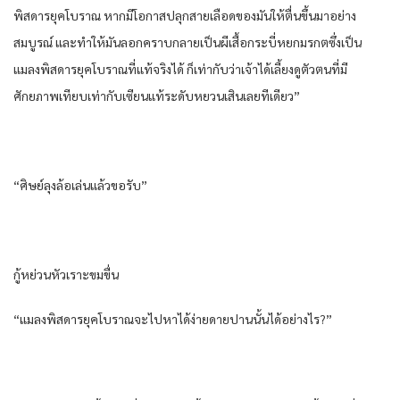
พิสดาร​ยุค​โบราณ​ หาก​มีโอกาส​ปลุก​สายเลือด​ของ​มัน​ให้​ตื่นขึ้น​มาอย่าง​
สมบูรณ์​ และ​ทำให้​มัน​ลอกคราบ​กลายเป็น​ผีเสื้อ​กระบี่​หยก​มรกต​ซึ่งเป็น​
แมลง​พิสดาร​ยุค​โบราณ​ที่​แท้จริง​ได้​ ก็​เท่ากับ​ว่า​เจ้าได้​เลี้ยงดู​ตัวตน​ที่​มี
ศักยภาพ​เทียบ​เท่ากับ​เซียน​แท้​ระดับ​หยวน​เสิน​เลย​ทีเดียว​”
“ศิษย์​ลุง​ล้อเล่น​แล้ว​ขอรับ​”
กู้​หย่วน​หัวเราะ​ขมขื่น​
“แมลง​พิสดาร​ยุค​โบราณ​จะไปหา​ได้​ง่ายดาย​ปาน​นั้น​ได้​อย่างไร​?”