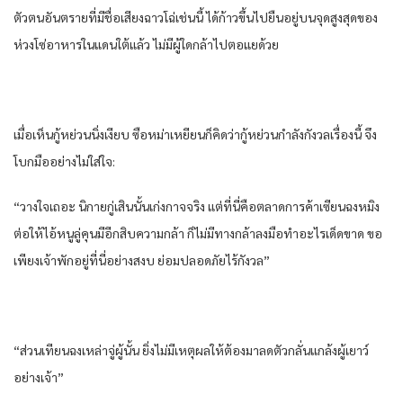
ตัวตน​อันตราย​ที่​มีชื่อเสียง​ฉาวโฉ่​เช่นนี้​ ได้​ก้าว​ขึ้นไป​ยืน​อยู่​บน​จุดสูงสุด​ของ​
ห่วง​โซ่อาหาร​ใน​แดน​ใต้​แล้ว​ ไม่มีผู้ใด​กล้า​ไปตอแย​ด้วย​
เมื่อ​เห็น​กู้​หย่วน​นิ่งเงียบ​ ซือ​หม่า​เหยียน​ก็​คิด​ว่า​กู้​หย่วน​กำลัง​กังวล​เรื่อง​นี้​ จึง
โบกมือ​อย่าง​ไม่ใส่ใจ:
“วางใจ​เถอะ​ นิกาย​กู่​เสิน​นั้น​เก่งกาจ​จริง​ แต่​ที่นี่​คือ​ตลาด​การค้า​เซียน​ฉงหมิง​
ต่อให้​ไอ้​หนู​ลู่​คุ​น​มีอีก​สิบ​ความกล้า​ ก็​ไม่มีทาง​กล้า​ลงมือทำ​อะไร​เด็ดขาด​ ขอ​
เพียง​เจ้าพัก​อยู่​ที่นี่​อย่าง​สงบ​ ย่อม​ปลอดภัย​ไร้กังวล​”
“ส่วน​เทียน​ฉงเหล่า​จู่ผู้​นั้น​ ยิ่ง​ไม่มีเหตุผล​ให้​ต้อง​มาลดตัว​กลั่นแกล้ง​ผู้เยาว์​
อย่าง​เจ้า”