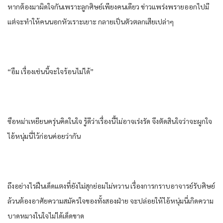
หาก​ต้อง​มาผิดใจกัน​เพราะ​ลูกศิษย์​เพียง​คนเดียว​ ข่าว​แพร่งพราย​ออก​ไปมี
แต่​จะทำให้​คนนอก​หัวเราะเยาะ​ กลายเป็น​ตัวตลก​เสีย​เปล่าๆ​
“อืม​ เรื่อง​เช่นนี้​จะใจร้อน​ไม่ได้​”
ซือ​หม่า​เหยียน​ครุ่น​คิดในใจ​ รู้ดี​ว่า​เรื่อง​นี้​ไม่อาจ​เร่งรัด​ จึงตัดสินใจ​ว่า​จะผูกใจ​
ไอ้​หนุ่ม​นี่​ไว้​ก่อน​ค่อย​ว่า​กัน​
ถึงอย่างไร​ฝืน​เด็ด​แตง​ที่​ยัง​ไม่สุก​ย่อม​ไม่หวาน​ เรื่อง​การกราบ​อาจารย์​รับ​ศิษย์​
ล้วน​ต้อง​อาศัย​ความสมัครใจ​ของ​ทั้งสองฝ่าย​ จะปล่อย​ให้​ไอ้​หนุ่ม​นี่​เกิด​ความ
บาดหมาง​ใน​ใจไม่ได้​เด็ดขาด​