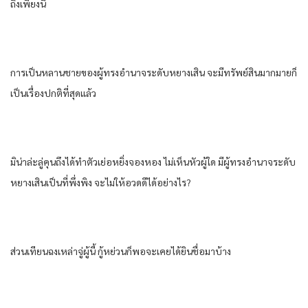
ถึงเพียงนี้​
การ​เป็น​หลานชาย​ของ​ผู้​ทรงอำนาจ​ระดับ​หยาง​เสิน​ จะมีทรัพย์สิน​มากมาย​ก็​
เป็นเรื่อง​ปกติ​ที่สุด​แล้ว​
มิน่าล่ะ​ลู่​คุ​น​ถึงได้​ทำตัว​เย่อหยิ่ง​จองหอง​ ไม่เห็น​หัว​ผู้ใด​ มีผู้​ทรงอำนาจ​ระดับ​
หยาง​เสิน​เป็นที่​พึ่งพิง​ จะไม่ให้​อวดดี​ได้​อย่างไร​?
ส่วน​เทียน​ฉงเหล่า​จู่ผู้​นี้​ กู้​หย่วน​ก็​พอ​จะเคย​ได้ยิน​ชื่อ​มาบ้าง​