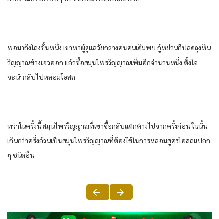
พอ​มาถึงโถงชั้นหนึ่ง​ เขา​หา​ผู้ดูแล​วัยกลางคน​คน​เดิม​พบ​ กู้​หย่วน​ก็​ปลด​ถุงหิน​
วิญญาณ​ข้าง​เอว​ออก​ แล้ว​ซื้อ​สมุนไพร​วิญญาณ​เพิ่ม​อีก​จำนวน​หนึ่ง​ ตั้งใจ​
จะนำ​กลับ​ไปหลอม​โอสถ​
ทว่า​ใน​ครั้งนี้​ สมุนไพร​วิญญาณ​ที่​เขา​ซื้อ​กลับ​แตกต่าง​ไปจาก​ครั้งก่อน​ ใน​นั้น​
เกิน​กว่า​ครึ่ง​ล้วน​เป็น​สมุนไพร​วิญญาณ​ที่​ต้อง​ใช้ใน​การหลอม​สูตร​โอสถ​แปลก​
ๆ ชนิด​อื่น​