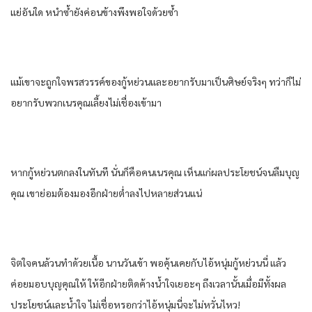
แย่​อัน​ใด​ หนำซ้ำ​ยัง​ค่อนข้าง​พึงพอใจ​ด้วยซ้ำ​
แม้เขา​จะถูกใจ​พรสวรรค์​ของ​กู้​หย่วน​และ​อยาก​รับ​มาเป็น​ศิษย์​จริงๆ​ ทว่า​ก็​ไม่
อยาก​รับ​พวก​เนรคุณ​เลี้ยงไม่เชื่อง​เข้ามา​
หาก​กู้​หย่วน​ตกลง​ในทันที​ นั่น​ก็​คือ​คน​เนรคุณ​ เห็นแก่​ผลประโยชน์​จน​ลืม​บุญ
คุณ​ เขา​ย่อม​ต้อง​มอง​อีก​ฝ่าย​ต่ำ​ลง​ไปหลาย​ส่วน​แน่​
จิตใจ​คน​ล้วน​ทำ​ด้วย​เนื้อ​ นาน​วัน​เข้า​ พอ​คุ้นเคย​กับ​ไอ้​หนุ่ม​กู้​หย่วน​นี่​ แล้ว​
ค่อย​มอบ​บุญคุณ​ให้​ ให้​อีก​ฝ่าย​ติดค้าง​น้ำใจ​เยอะ​ๆ ถึงเวลา​นั้น​เมื่อ​มีทั้ง​ผล
ประโยชน์​และ​น้ำใจ​ ไม่เชื่อ​หรอ​กว่า​ไอ้​หนุ่ม​นี่​จะไม่หวั่นไหว​!