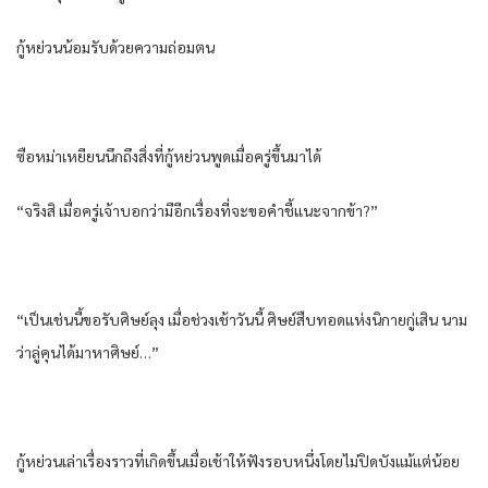
กู้​หย่วน​น้อม​รับ​ด้วย​ความ​ถ่อมตน​
ซือ​หม่า​เหยียน​นึกถึง​สิ่งที่​กู้​หย่วน​พูด​เมื่อ​ครู่​ขึ้น​มาได้​
“จริง​สิ เมื่อ​ครู่​เจ้าบอ​กว่า​มีอีก​เรื่อง​ที่จะ​ขอ​คำ​ชี้แนะ​จาก​ข้า​?”
“เป็น​เช่นนี้​ขอรับ​ศิษย์​ลุง​ เมื่อ​ช่วง​เช้าวันนี้​ ศิษย์​สืบทอด​แห่ง​นิกาย​กู่​เสิน​ นาม​
ว่า​ลู่​คุ​น​ได้​มาหา​ศิษย์​…”
กู้​หย่วน​เล่า​เรื่องราว​ที่​เกิดขึ้น​เมื่อเช้า​ให้​ฟังรอบ​หนึ่ง​โดย​ไม่ปิดบัง​แม้แต่น้อย​