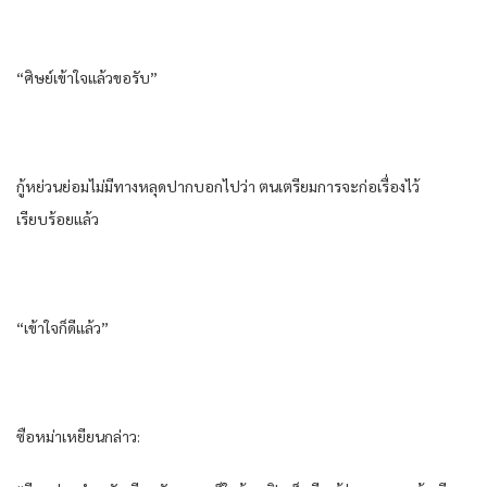
“ศิษย์​เข้าใจ​แล้ว​ขอรับ​”
กู้​หย่วน​ย่อม​ไม่มีทาง​หลุดปาก​บอก​ไปว่า​ ตน​เตรียมการ​จะก่อเรื่อง​ไว้​
เรียบร้อย​แล้ว​
“เข้าใจ​ก็​ดีแล้ว​”
ซือ​หม่า​เหยียน​กล่าว​: