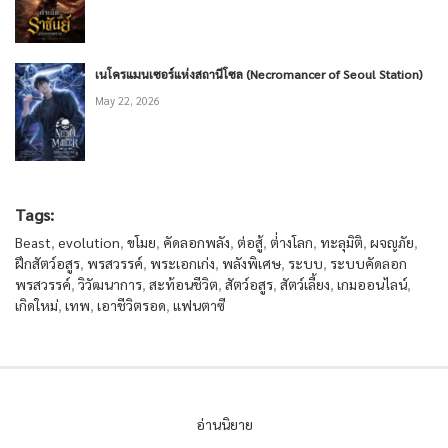
เนโครแมนเซอร์แห่งสถานีโซล (Necromancer of Seoul Station)
May 22, 2026
Tags:
Beast
,
evolution
,
ขโมย
,
คัดลอกพลัง
,
ต่อสู้
,
ต่่างโลก
,
ทะลุมิติ
,
ผจญภัย
,
ฝึกสัตว์อสูร
,
พรสวรรค์
,
พระเอกเก่ง
,
พลังพิเศษ
,
ระบบ
,
ระบบคัดลอก
พรสวรรค์
,
วิวัฒนาการ
,
สะท้อนชีวิต
,
สัตว์อสูร
,
สัตว์เลี้ยง
,
เกมออนไลน์
,
เกิดใหม่
,
เทพ
,
เอาชีวิตรอด
,
แฟนตาซี
อ่านนิยาย