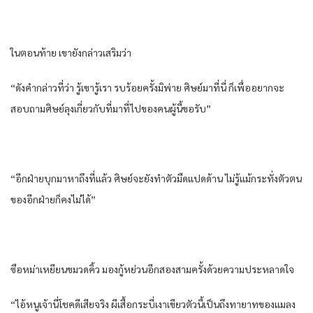
ใน​ตอนท้าย​ เขา​ยัง​กล่าว​เสริม​ว่า​
“ดัง​คำกล่าว​ที่ว่า​ รู้เขารู้เรา​ รบ​ร้อย​ครั้ง​มิพ่าย​ ศิษย์​มาที่นี่​ ก็​เพื่อ​อยาก​จะ
สอบถาม​ศิษย์​ลุง​เกี่ยวกับ​ที่มา​ที่​ไปของ​คน​ผู้​นี้​ขอรับ​”
“อีก​ฝ่าย​บุก​มาหา​ถึงที่แล้ว​ ศิษย์​จะยัง​ทำตัว​มืดแปดด้าน​ ไม่รู้​แม้กระทั่ง​ตัวตน​
ของ​อีก​ฝ่าย​ก็​คง​ไม่ได้​”
ซือ​หม่า​เหยียน​ขมวดคิ้ว​ มอง​กู้​หย่วน​อีก​สอง​สามครั้ง​ด้วย​ความประหลาดใจ​
“ไอ้​หนู​เจ้านี่​โชคดี​เสีย​จริง​ ผีเสื้อ​กระบี่​เงาเขียว​ตัว​นี้​เป็น​ถึงทายาท​ของ​แมลง​