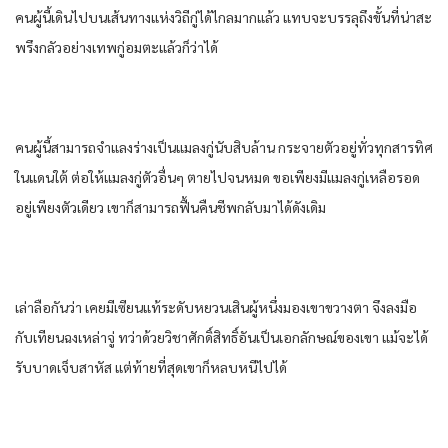
คน​ผู้​นี้​เดิน​ไปบน​เส้นทาง​แห่ง​วิถี​กู่​ได้​ไกล​มาก​แล้ว​ แทบจะ​บรรลุ​ถึงขั้น​ที่​น่าสะ
พรึงกลัว​อย่าง​เทพ​กู่​อมตะ​แล้วก็​ว่า​ได้​
คน​ผู้​นี้​สามารถ​จำแลง​ร่าง​เป็น​แมลง​กู่​นับ​สิบ​ล้าน​ กระจาย​ตัว​อยู่​ทั่วทุกสารทิศ​
ใน​แดน​ใต้​ ต่อให้​แมลง​กู่​ตัว​อื่นๆ​ ตาย​ไปจน​หมด​ ขอ​เพียง​มีแมลง​กู่​เหลือ​รอด​
อยู่​เพียง​ตัว​เดียว​ เขา​ก็​สามารถ​ฟื้นคืนชีพ​กลับมา​ได้​ดังเดิม​
เล่าลือ​กัน​ว่า​ เคย​มีเซียน​แท้​ระดับ​หยวน​เสิน​ผู้​หนึ่ง​มอง​เขา​ขวาง​ตา​ จึงลงมือ​
กับ​เทียน​ฉงเหล่า​จู่ ทว่า​ด้วย​วิชา​ศักดิ์สิทธิ์​อันเป็น​เอกลักษณ์​ของ​เขา​ แม้จะได้
รับ​บาดเจ็บสาหัส​ แต่​ท้ายที่สุด​เขา​ก็​หลบหนี​ไปได้​