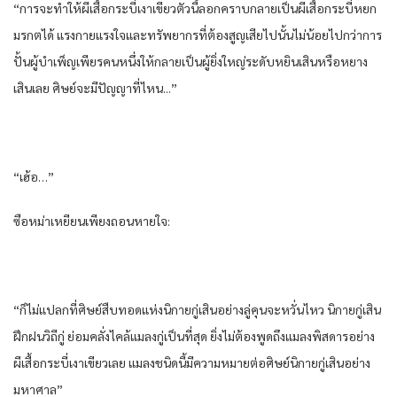
“การ​จะทำให้​ผีเสื้อ​กระบี่​เงาเขียว​ตัว​นี้​ลอกคราบ​กลายเป็น​ผีเสื้อ​กระบี่​หยก​
มรกต​ได้​ แรงกาย​แรงใจ​และ​ทรัพยากร​ที่​ต้อง​สูญเสีย​ไปนั้น​ไม่น้อย​ไปกว่า​การ
ปั้น​ผู้บำเพ็ญเพียร​คน​หนึ่ง​ให้​กลายเป็น​ผู้ยิ่งใหญ่​ระดับ​หยิน​เสิน​หรือ​หยาง​
เสิน​เลย​ ศิษย์​จะมีปัญญาที่​ไห​น.​..”
“เฮ้อ​…”
ซือ​หม่า​เหยียน​เพียง​ถอนหายใจ​:
“ก็​ไม่แปลกที่​ศิษย์​สืบทอด​แห่ง​นิกาย​กู่​เสิน​อย่าง​ลู่​คุ​น​จะหวั่นไหว​ นิกาย​กู่​เสิน​
ฝึกฝน​วิถี​กู่​ ย่อม​คลั่งไคล้​แมลง​กู่​เป็น​ที่สุด​ ยิ่ง​ไม่ต้อง​พูดถึง​แมลง​พิสดาร​อย่าง​
ผีเสื้อ​กระบี่​เงาเขียว​เลย​ แมลง​ชนิด​นี้​มีความหมาย​ต่อ​ศิษย์​นิกาย​กู่​เสิน​อย่าง​
มหาศาล​”