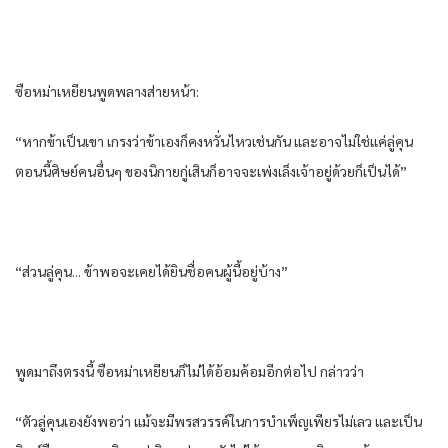
ซือ​หม่า​เหยียน​พูด​พลาง​ส่ายหน้า​:
“หาก​ข้า​เป็น​เขา​ เกรง​ว่า​ข้า​เอง​ก็​คง​หวั่นไหว​เช่นกัน​ และ​อาจ​ไม่ใช่แค่​ลู่​คุ​น​
ตอนนี้​ศิษย์​คนอื่นๆ​ ของ​นิกาย​กู่​เสิน​ก็​อาจจะ​เพ่งเล็ง​เจ้าอยู่​ด้วย​ก็​เป็นได้​”
“ส่วน​ลู่​คุ​น.​.. ข้า​พอ​จะเคย​ได้ยิน​ชื่อ​คน​ผู้​นี้​อยู่​บ้าง​”
พูด​มาถึงตรงนี้​ ซือ​หม่า​เหยียน​ก็​ไม่ได้​อ้อมค้อม​อีกต่อไป​ กล่าวว่า​
“ตัว​ลู่​คุ​น​เอง​ยัง​พอ​ว่า​ แม้จะมีพรสวรรค์​ใน​การ​บำเพ็ญ​เพียร​ไม่เลว​ และ​เป็น​