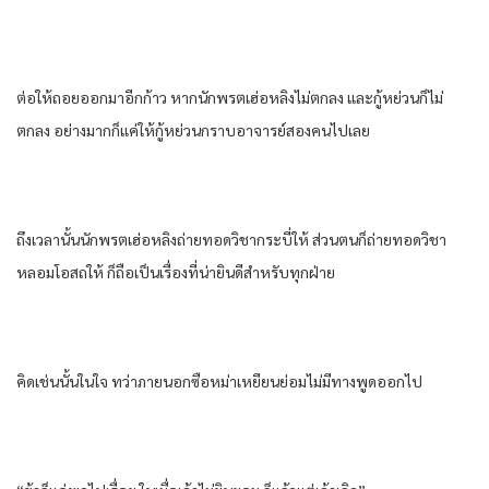
ต่อให้​ถอย​ออกมา​อีก​ก้าว​ หาก​นักพรต​เฮ่อ​ห​ลิง​ไม่ตกลง​ และ​กู้​หย่วน​ก็​ไม่
ตกลง​ อย่าง​มาก​ก็​แค่​ให้​กู้​หย่วน​กราบ​อาจารย์​สอง​คน​ไปเลย​
ถึงเวลา​นั้น​นักพรต​เฮ่อ​ห​ลิง​ถ่ายทอดวิชา​กระบี่​ให้​ ส่วน​ตน​ก็​ถ่ายทอดวิชา​
หลอม​โอสถ​ให้​ ก็​ถือ​เป็นเรื่อง​ที่​น่ายินดี​สำหรับ​ทุกฝ่าย​
คิด​เช่นนั้น​ใน​ใจ ทว่า​ภายนอก​ซือ​หม่า​เหยียน​ย่อม​ไม่มีทาง​พูด​ออก​ไป