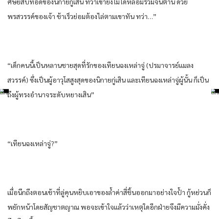
ศิษย์​สืบทอด​ของ​นิกาย​กู่​เสิน​ ทว่า​เขา​ยัง​ไม่ได้​หลอม​รวม​จิน​ตาน​ ด้วย​
พรสวรรค์​ของ​เจ้า ช้าเร็ว​ย่อม​ต้อง​ไล่ตาม​เขา​ทัน​ ทว่า​…”
“เด็ก​คน​นี้​เป็น​หลานชาย​สุดที่รัก​ของ​เทียน​ฉงเหล่า​จู่ (ปรมาจารย์​แมลง​
สวรรค์​) ซึ่งเป็น​ผู้อาวุโส​สูงสุด​ของ​นิกาย​กู่​เสิน​ และ​เทียน​ฉงเหล่า​จู่ผู้​นั้น​ ก็​เป็น​
ถึงผู้​ทรงอำนาจ​ระดับ​หยาง​เสิน”​
“เทียน​ฉงเหล่า​จู่?”
เมื่อ​นึกถึง​ตอนเช้า​ที่​ลู่​คุ​น​หยิบ​เอา​ของล้ำค่า​สี่ชิ้น​ออกมา​อย่าง​ใจป้ำ กู้​หย่วน​ก็​
พยักหน้า​โดยสัญชาตญาณ​ พอ​จะเข้าใจ​แล้ว​ว่า​เหตุใด​อีก​ฝ่าย​จึงมีความมั่งคั่ง​