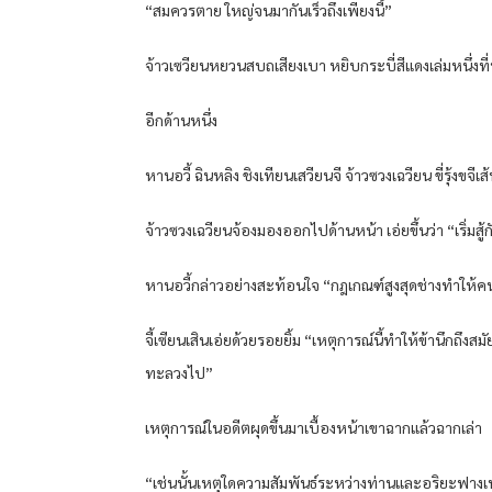
“สมควรตาย ใหญ่จนมากันเร็วถึงเพียงนี้”
จ้าวเซวียนหยวนสบถเสียงเบา หยิบกระบี่สีแดงเล่มหนึ่งที
อีกด้านหนึ่ง
หานอวี้ ฉินหลิง ชิงเทียนเสวียนจี จ้าวซวงเฉวียน ขี่รุ้งข
จ้าวซวงเฉวียนจ้องมองออกไปด้านหน้า เอ่ยขึ้นว่า “เริ่มส
หานอวี้กล่าวอย่างสะท้อนใจ “กฎเกณฑ์สูงสุดช่างทำให้คน
จี้เซียนเสินเอ่ยด้วยรอยยิ้ม “เหตุการณ์นี้ทำให้ข้านึก
ทะลวงไป”
เหตุการณ์ในอดีตผุดขึ้นมาเบื้องหน้าเขาฉากแล้วฉากเล่า
“เช่นนั้นเหตุใดความสัมพันธ์ระหว่างท่านและอริยะฟาง