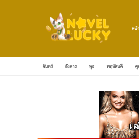
หน้
จันทร์
อังคาร
พุธ
พฤหัสบดี
ศุ