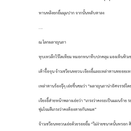
หานหลิงยกยิ้มมุมปาก จากนั้นหลับตาลง
….
ณ โลกผลาญนภา
หุบเหวลึกไร้ใดเทียม หมอกหนาทึบปกคลุม มองเห็นทิวเขาลุ
เต้าจื้อจุน จ้าวเซวียนหยวน เจียงอี้และเหล่าตานทยอยเหาะ
เหล่าตานร้องจุ๊ๆ เอ่ยชื่นชมว่า “ผลาญนภาน่าอัศจรรย์โดยแ
เจียงอี้ส่ายหน้าพลางเอ่ยว่า “เกรงว่าคงจะเป็นแผนร้าย
ซุ่มโจมตีเกรงว่าคงต้องตายกันหมด”
จ้าวเซวียนหยวนเอ่ยด้วยรอยยิ้ม “ไม่ง่ายขนาดนั้นหรอก