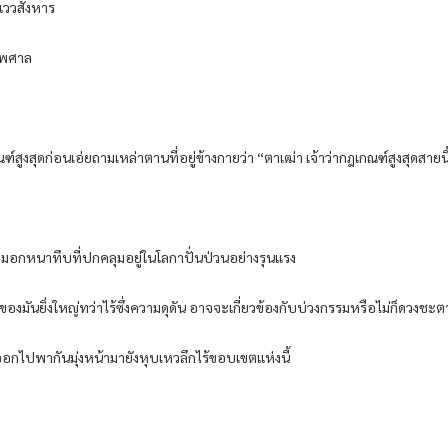
ยแววสังหาร
าไพศาล
ูงสุดก่อนเอ่ยถามเหล่าตานที่อยู่ข้างกายว่า “ตาเฒ่า เจ้าว่ากฎเกณฑ์สูงสุดสายน
อกหนาทึบที่ปกคลุมอยู่ในโลกาปั่นป่วนอย่างรุนแรง
งมันยิ่งใหญ่ทว่าไร้ซึ่งความดุดัน อาจจะเกี่ยวข้องกับบ่วงกรรมหรือไม่ก็ดวงชะต
นออกไปพากันมุ่งหน้ามายังหุบเหวลึกไร้ขอบเขตแห่งนี้