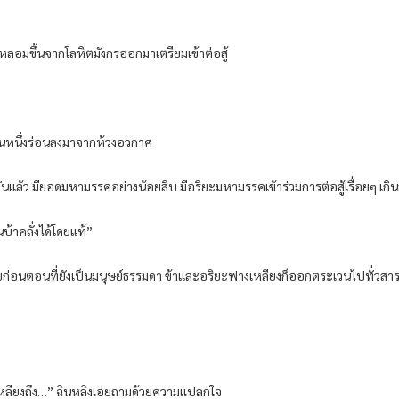
่หลอมขึ้นจากโลหิตมังกรออกมาเตรียมเข้าต่อสู้
จีเส้นหนึ่งร่อนลงมาจากห้วงอวกาศ
ู้กันแล้ว มียอดมหามรรคอย่างน้อยสิบ มีอริยะมหามรรคเข้าร่วมการต่อสู้เรื่อยๆ เก
บ้าคลั่งได้โดยแท้”
ถึงสมัยก่อนตอนที่ยังเป็นมนุษย์ธรรมดา ข้าและอริยะฟางเหลียงก็ออกตระเวนไปทั่วส
เหลียงถึง…” ฉินหลิงเอ่ยถามด้วยความแปลกใจ