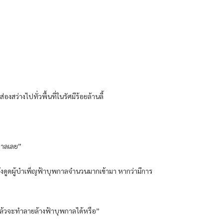
ว่างไปทั่วพื้นที่ในรัศมีร้อยล้านลี้
พกาลเลย”
ดึงดูดผู้บำเพ็ญฟ้าบุพกาลจำนวนมากเข้ามา หากว่ามีการ
แล้วจะทำลายล้างฟ้าบุพกาลได้หรือ”