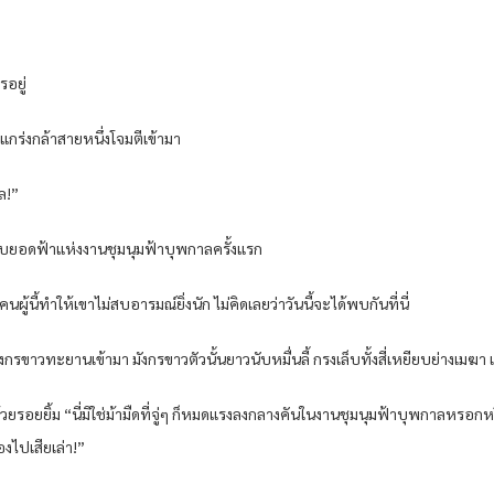
รอยู่
ร่งกล้าสายหนึ่งโจมตีเข้ามา
ล!”
สิบยอดฟ้าแห่งงานชุมนุมฟ้าบุพกาลครั้งแรก
ู้นี้ทำให้เขาไม่สบอารมณ์ยิ่งนัก ไม่คิดเลยว่าวันนี้จะได้พบกันที่นี่
ขาวทะยานเข้ามา มังกรขาวตัวนั้นยาวนับหมื่นลี้ กรงเล็บทั้งสี่เหยียบย่างเม
วยรอยยิ้ม “นี่มิใช่ม้ามืดที่จู่ๆ ก็หมดแรงลงกลางคันในงานชุมนุมฟ้าบุพกาลหรอกห
งไปเสียเล่า!”