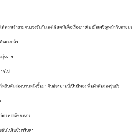
พวกเจ้าสามคนแข่งขันกันเองได้ แต่นั่นคือเรื่องภายใน เมื่อเผชิญหน้ากับภายนอกต
อันแรงกล้า
งวุ่นวาย
จากไป
บคันฉ่องบานหนึ่งขึ้นมา คันฉ่องบานนี้เป็นสีทอง พื้นผิวคันฉ่องขุ่นมัว
ง
ารจักรพรรดิของนาง
ายลับไปในชั่วพริบตา