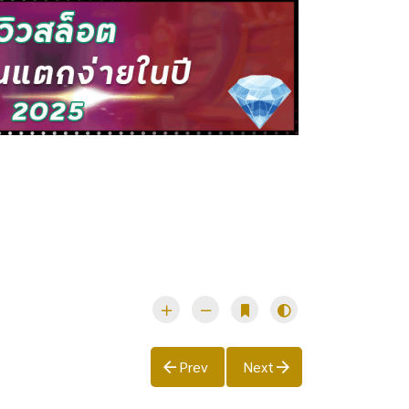
Prev
Next