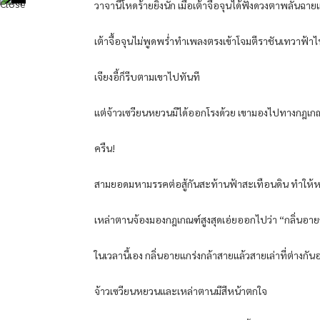
วาจานี้โหดร้ายยิ่งนัก เมื่อเต้าจื้อจุนได้ฟังดวงตาพลันฉา
เต้าจื้อจุนไม่พูดพร่ำทำเพลงตรงเข้าโจมตีราชันเทวาฟ้
เจียงอี้ก็รีบตามเขาไปทันที
แต่จ้าวเซวียนหยวนมิได้ออกโรงด้วย เขามองไปทางกฎเกณฑ์ส
ครืน!
สามยอดมหามรรคต่อสู้กันสะท้านฟ้าสะเทือนดิน ทำให้หม
เหล่าตานจ้องมองกฎเกณฑ์สูงสุดเอ่ยออกไปว่า “กลิ่นอายขอ
ในเวลานี้เอง กลิ่นอายแกร่งกล้าสายแล้วสายเล่าที่ต่างกั
จ้าวเซวียนหยวนและเหล่าตานมีสีหน้าตกใจ