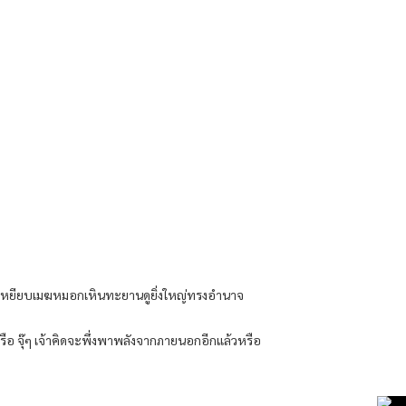
ฆา เหยียบเมฆหมอกเหินทะยานดูยิ่งใหญ่ทรงอำนาจ
รือ จุ๊ๆ เจ้าคิดจะพึ่งพาพลังจากภายนอกอีกแล้วหรือ