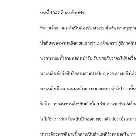
บทที่ 1042 ศึกสะท้านฟ้า
“พวกเจ้าสามคนจำเป็นต้องร่วมแรงร่วมใจกัน เราอนุญาตให้
น้ำเสียงของหานหลิงเฉยเมย ทว่าแฝงด้วยความรู้สึกกดดัน
พวกหานเย่ทั้งสามพยักหน้ารับ รับประกันว่าจะไม่ก่อเรื่อ
หานหลิงเอ่ยกำชับอีกสองสามประโยค พวกหานเย่ถึงได้
หานหลิงเฝ้ามองแผ่นหลังของพวกเขาหายลับไป จากนั้นก็หยิ
ริมฝีปากของหานหลิงขยับเล็กน้อย ร่ายคาถาอย่างไร้เสีย
ในไม่ช้าเงาร่างหนึ่งพลันปีนออกมาจากคันฉ่อง เป็นทห
ทหารจักรพรรดินายนี้กลายเป็นลำแสงสีรุ้งพุ่งออกไป ห