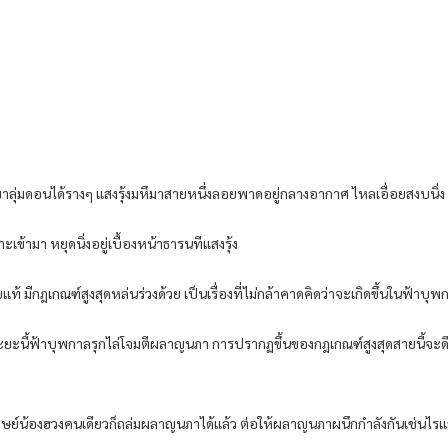
่มดอนได้รางๆ แสงรุ้งมหึมาสายหนึ่งลอยพาดอยู่กลางอากาศ ไหลเอื่อยสงบนิ่ง ส่องส
เข้ามา หยุดนิ่งอยู่เบื้องหน้าธารนทีแสงรุ้ง
ท้ มีกฎเกณฑ์สูงสุดหล่นร่วงด้วย เป็นเรื่องที่ไม่กล้าคาดคิดว่าจะเกิดขึ้นในฟ้าบุ
 ระยะนี้ฟ้าบุพกาลรุกไล่โจมตีผลาญนภา การปรากฏขึ้นของกฎเกณฑ์สูงสุดสายนี้จะ
 ศิษย์น้องฮวงคนเดียวก็ถล่มผลาญนภาได้แล้ว ต่อให้ผลาญนภาผนึกกำลังกันเช่นไร