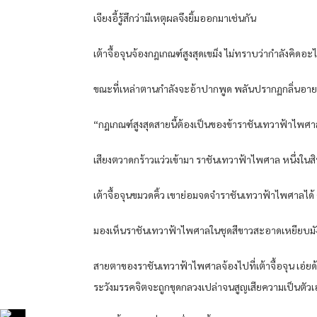
เจียงอี้รู้สึกว่ามีเหตุผลจึงยิ้มออกมาเช่นกัน
เต้าจื้อจุนจ้องกฎเกณฑ์สูงสุดเขม็ง ไม่ทราบว่ากำลังคิดอะไ
ขณะที่เหล่าตานกำลังจะอ้าปากพูด พลันปรากฏกลิ่นอายแก
“กฎเกณฑ์สูงสุดสายนี้ต้องเป็นของข้าราชันเทวาฟ้าไพศา
เสียงตวาดกร้าวแว่วเข้ามา ราชันเทวาฟ้าไพศาล หนึ่งใน
เต้าจื้อจุนขมวดคิ้ว เขาย่อมจดจำราชันเทวาฟ้าไพศาลได้ คนผ
มองเห็นราชันเทวาฟ้าไพศาลในชุดสีขาวสะอาดเหยียบมังกร
สายตาของราชันเทวาฟ้าไพศาลจ้องไปที่เต้าจื้อจุน เอ่ยด้
ระวังมรรคจิตจะถูกขุดกลวงเปล่าจนสูญเสียความเป็นตัวเอ