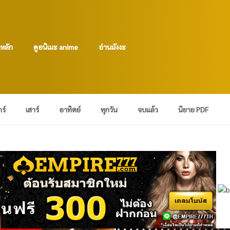
าหลัก
ดูอนิเมะ anime
อ่านมังงะ
กร์
เสาร์
อาทิตย์
ทุกวัน
จบแล้ว
นิยาย PDF