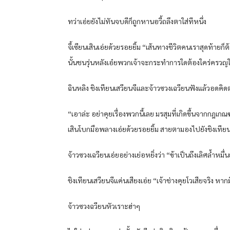
ทว่าเอ่ยยังไม่ทันจบดีก็ถูกหานอวี้ถลึงตาใส่ทีหนึ่ง
จี้เซียนเสินเอ่ยด้วยรอยยิ้ม “เส้นทางชีวิตคนเราสุดท้ายก
นั้นชนรุ่นหลังเอ๋ยพวกเจ้าจะกระทำการใดต้องใคร่ครวญให้ถ
ฉินหลิง ชิงเทียนเสวียนจีและจ้าวซวงเฉวียนฟังแล้วอดคิดต
“เอาล่ะ อย่าคุยเรื่องพวกนี้เลย มรสุมที่เกิดขึ้นจากกฎเกณฑ์
เสินโบกมือพลางเอ่ยด้วยรอยยิ้ม สายตามองไปยังชิงเทีย
จ้าวซวงเฉวียนเอ่ยอย่างเย่อหยิ่งว่า “ข้าเป็นถึงเลิศล้ำหมื
ชิงเทียนเสวียนจีแค่นเสียงเอ่ย “เจ้าช่างคุยโวเสียจริง ห
จ้าวซวงฉวียนหัวเราะฮ่าๆ