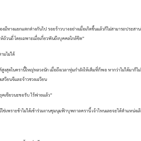
็ต้องมีทางแยกแตกต่างกันไป รอยร้าวบางอย่างเมื่อเกิดขึ้นแล้วก็ไม่สามารถประสานคื
้วนถี่ โดยเฉพาะเมื่อเกี่ยวพันถึงบุคคลใกล้ชิด”
ามไม่ได้
สูงสุดในครานี้ใหญ่หลวงนัก เมื่อถึงเวลาทุ่มกำลังให้เต็มที่ก็พอ หากว่าไม่ได้มาก็ไม่จ
นเสวียนจีและจ้าวซวงเฉวียน
่นยุคเชียวนะขอรับ ไร้พ่ายแล้ว”
ากมิใช่เพราะข้าไม่ได้เข้าร่วมงานชุมนุมฟ้าบุพกาลครานี้ เจ้าไหนเลยจะได้ตำแหน่งเ