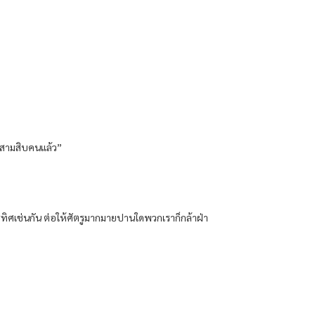
ินสามสิบคนแล้ว”
ารทิศเช่นกัน ต่อให้ศัตรูมากมายปานใดพวกเราก็กล้าฝ่า