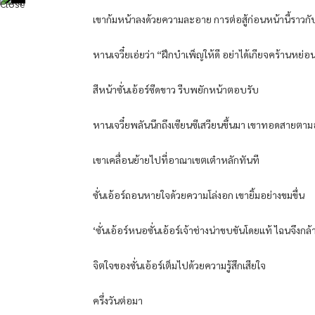
เขาก้มหน้าลงด้วยความละอาย การต่อสู้ก่อนหน้านี้ราวกั
หานเจวี๋ยเอ่ยว่า “ฝึกบำเพ็ญให้ดี อย่าได้เกียจคร้านหย่อนยา
สีหน้าซั่นเอ้อร์ซีดขาว รีบพยักหน้าตอบรับ
หานเจวี๋ยพลันนึกถึงเซียนซีเสวียนขึ้นมา เขาทอดสายตาม
เขาเคลื่อนย้ายไปที่อาณาเขตเต๋าหลักทันที
ซั่นเอ้อร์ถอนหายใจด้วยความโล่งอก เขายิ้มอย่างขมขื่น
‘ซั่นเอ้อร์หนอซั่นเอ้อร์เจ้าช่างน่าขบขันโดยแท้ ไฉนจ
จิตใจของซั่นเอ้อร์เต็มไปด้วยความรู้สึกเสียใจ
ครึ่งวันต่อมา