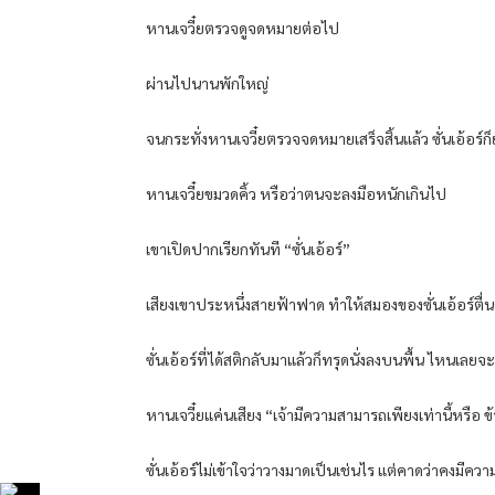
หานเจวี๋ยตรวจดูจดหมายต่อไป
ผ่านไปนานพักใหญ่
จนกระทั่งหานเจวี๋ยตรวจจดหมายเสร็จสิ้นแล้ว ซั่นเอ้อร์ก็ย
หานเจวี๋ยขมวดคิ้ว หรือว่าตนจะลงมือหนักเกินไป
เขาเปิดปากเรียกทันที “ซั่นเอ้อร์”
เสียงเขาประหนึ่งสายฟ้าฟาด ทำให้สมองของซั่นเอ้อร์ตื่นต
ซั่นเอ้อร์ที่ได้สติกลับมาแล้วก็ทรุดนั่งลงบนพื้น ไหนเล
หานเจวี๋ยแค่นเสียง “เจ้ามีความสามารถเพียงเท่านี้หรือ 
ซั่นเอ้อร์ไม่เข้าใจว่าวางมาดเป็นเช่นไร แต่คาดว่าคงมี