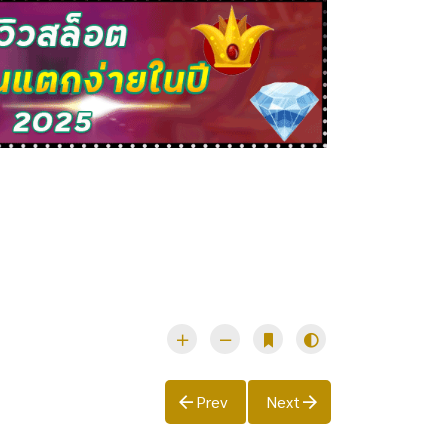
Prev
Next