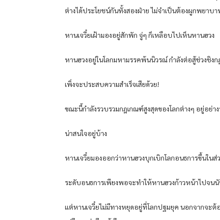
ต่างได้ประโยชน์กันทั้งสองฝ่าย ไม่จำเป็นต้องผูกพยาบา
หานเจวี๋ยเฝ้ามองอยู่สักพัก จู่ๆ ก็เหลือบไปเห็นหานฮวง
หานฮวงอยู่ในโลกมหามรรคพ้นนิวรณ์ กำลังต่อสู้ช่วงชิงกฎเ
เพิ่งจะประสบความสำเร็จเสียด้วย!
ขณะนี้กำลังรวบรวมกฎเกณฑ์สูงสุดของโลกต่างๆ อยู่อย่างน
น่าสนใจอยู่บ้าง
หานเจวี๋ยมองออกว่าหานฮวงบุกเบิกโลกอนธการขึ้นในส่ว
ระดับอนธการเพียงพอจะทำให้หานฮวงก้าวหน้าไปจนนับย
แต่หานเจวี๋ยไม่มีทางหยุดอยู่ที่โลกปฐมยุค นอกจากจะต้อ