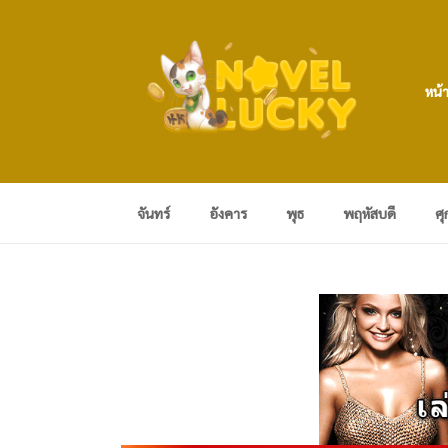
หน้
จันทร์
อังคาร
พุธ
พฤหัสบดี
ศุ