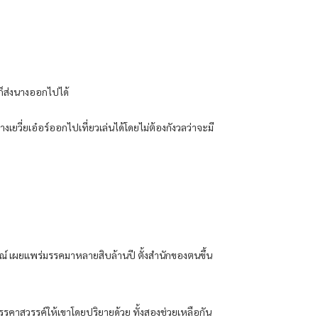
ก็ส่งนางออกไปได้
วี่ยเอ๋อร์ออกไปเที่ยวเล่นได้โดยไม่ต้องกังวลว่าจะมี
วรณ์ เผยแพร่มรรคมาหลายสิบล้านปี ตั้งสำนักของตนขึ้น
รรคาสวรรค์ให้เขาโดยปริยายด้วย ทั้งสองช่วยเหลือกัน