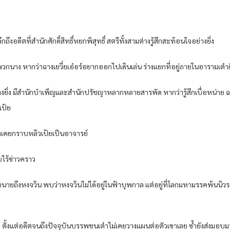
ดีตที่สำนักศักดิ์สิทธิ์หยกพิสุทธิ์ สตรีทั้งสามต่างรู้สึกสะท้อนใจอย่างยิ่ง
กนาง หากว่าฉางเยวี่ยเอ๋อร์อยากออกไปเดินเล่น ร่างแยกที่อยู่ภายในอารามเต๋า
ิ่ง มีสำนักบำเพ็ญและสำนักปรัชญาหลากหลายสารพัด หากว่ารู้สึกเบื่อหน่าย ฉางเย
เป้ย
ดีตเคยกราบหลิวเป้ยเป็นอาจารย์
ายไร้ข่าวคราว
ทำนายถึงหงจวิน พบว่าหงจวินไม่ได้อยู่ในฟ้าบุพกาล แต่อยู่ที่โลกมหามรรคพ้นนิ
 ตั้งแต่อดีตจนถึงปัจจุบันบรรพชนเต๋าไม่เคยวางแผนต่อตัวเขาเลย ซ้ำยังส่งมอบม