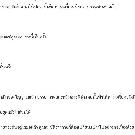
ทอาฆาตแค้นกัน ยิ่งไปกว่านั้นคือหานเจวี๋ยเหนือกว่าบรรพชนเต๋าแล้ว
กณฑ์สูงสุดสายหนึ่งอีกครั้ง
ั้นหรือ
นลึกของวิญญาณแล้ว บรรยากาศและกลิ่นอายที่คุ้นเคยนั้นทำให้หานเจวี๋ยคะนึงถ
ุคสมัยไม่ถ้วนได้
งยกระดับอยู่เสมอแล้ว คุณสมบัติร่างกายก็ต้องเปลี่ยนแปลงไปอย่างต่อเนื่องด้วย เ