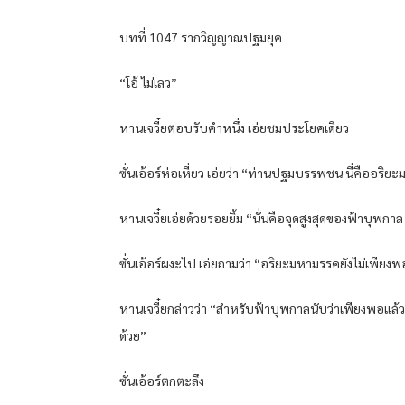
บทที่ 1047 รากวิญญาณปฐมยุค
“โอ้ ไม่เลว”
หานเจวี๋ยตอบรับคำหนึ่ง เอ่ยชมประโยคเดียว
ซั่นเอ้อร์ห่อเหี่ยว เอ่ยว่า “ท่านปฐมบรรพชน นี่คืออริ
หานเจวี๋ยเอ่ยด้วยรอยยิ้ม “นั่นคือจุดสูงสุดของฟ้าบุพกาล แ
ซั่นเอ้อร์ผงะไป เอ่ยถามว่า “อริยะมหามรรคยังไม่เพียง
หานเจวี๋ยกล่าวว่า “สำหรับฟ้าบุพกาลนับว่าเพียงพอแล้ว
ด้วย”
ซั่นเอ้อร์ตกตะลึง