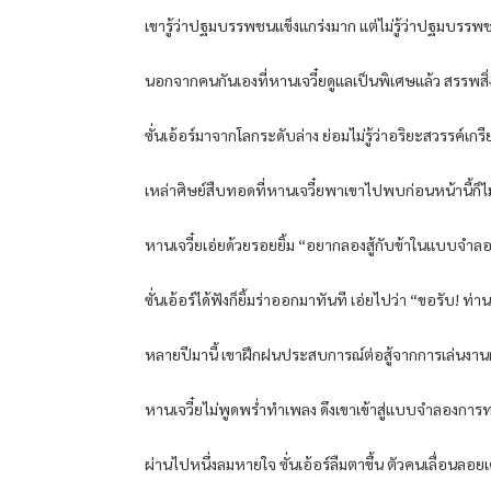
เขารู้ว่าปฐมบรรพชนแข็งแกร่งมาก แต่ไม่รู้ว่าปฐมบรรพช
นอกจากคนกันเองที่หานเจวี๋ยดูแลเป็นพิเศษแล้ว สรรพสิ
ซั่นเอ้อร์มาจากโลกระดับล่าง ย่อมไม่รู้ว่าอริยะสวรรค์เกร
เหล่าศิษย์สืบทอดที่หานเจวี๋ยพาเขาไปพบก่อนหน้านี้ก็ไม่ได้เ
หานเจวี๋ยเอ่ยด้วยรอยยิ้ม “อยากลองสู้กับข้าในแบบจำ
ซั่นเอ้อร์ได้ฟังก็ยิ้มร่าออกมาทันที เอ่ยไปว่า “ขอรั
หลายปีมานี้ เขาฝึกฝนประสบการณ์ต่อสู้จากการเล่นงา
หานเจวี๋ยไม่พูดพร่ำทำเพลง ดึงเขาเข้าสู่แบบจำลองกา
ผ่านไปหนึ่งลมหายใจ ซั่นเอ้อร์ลืมตาขึ้น ตัวคนเลื่อนลอย