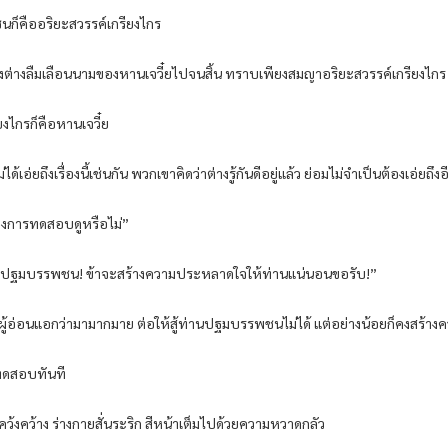
นก็คืออริยะสวรรค์เกรียงไกร
่งต่างลืมเลือนนามของหานเจวี๋ยไปจนสิ้น ทราบเพียงสมญาอริยะสวรรค์เกรียงไกร
ียงไกรก็คือหานเจวี๋ย
อ่ยถึงเรื่องนี้เช่นกัน พวกเขาคิดว่าต่างรู้กันดีอยู่แล้ว ย่อมไม่จำเป็นต้องเอ่ยถึงอ
ลองการทดสอบดูหรือไม่”
บ! ท่านปฐมบรรพชน! ข้าจะสร้างความประหลาดใจให้ท่านแน่นอนขอรับ!”
นผู้อ่อนแอกว่ามามากมาย ต่อให้สู้ท่านปฐมบรรพชนไม่ได้ แต่อย่างน้อยก็คงสร
รทดสอบทันที
เคว้งคว้าง ร่างกายสั่นระริก สีหน้าเต็มไปด้วยความหวาดกลัว