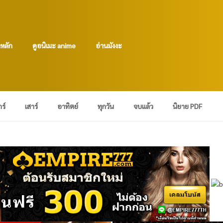
าหลัก
ดูอนิเมะ anime
อ่านมังงะ
กร์
เสาร์
อาทิตย์
ทุกวัน
จบแล้ว
นิยาย PDF