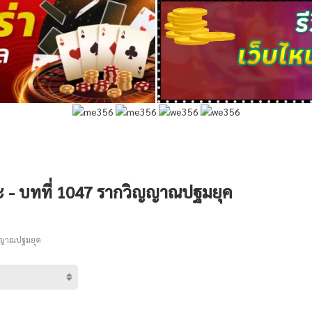
ะ - บทที่ 1047 รากวิญญาณปฐมยุค
ญญาณปฐมยุค