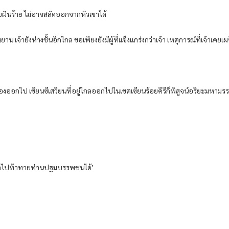
บฝันร้าย ไม่อาจสลัดออกจากหัวเขาได้
น เจ้ายังห่างชั้นอีกไกล ขอเพียงยังมีผู้ที่แข็งแกร่งกว่าเจ้า เหตุการณ์ที่เจ้าเคยเผ
องออกไป เซียนซีเสวียนที่อยู่ไกลออกไปในเขตเซียนร้อยคีรีก็พิสูจน์อริยะมหามรร
ึงกล้าไปท้าทายท่านปฐมบรรพชนได้’