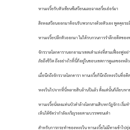
หานเจวี๋ยรับตัวเซียนซีเสวียนและฉางเยวี่ยเอ๋อร์มา
สิงหงเสวียนออกมาต้อนรับพวกนางด้วยตัวเอง พูดคุยระลึกถึงอ
หานเจวี๋ยปลีกตัวออกมา ไม่ได้รบกวนการรำลึกอดีตของพว
จักรวาลโลกดารานอกอาณาเขตเต๋าแห่งที่สามเฟื่องฟูอย่างย
ภัยถึงชีวิต ถึงอย่างไรที่นี่ก็อยู่ในขอบเขตการดูแลของหลิว
เมื่อนึกถึงจักรวาลโลกดารา หานเจวี๋ยก็นึกถึงหงจวินที่อ
หงจวินไปจากที่นี่หลายสิบล้านปีแล้ว ตั้งแต่นั้นก็เงียบห
หานเจวี๋ยนั่งลงแท่นบัวดำล้างโลกสามสิบหกวัฏจักร เริ่ม
เห็นได้ชัดว่ากำลังเจริญรอยตามบรรพชนเต๋า
สำหรับการกระทำของหงจวิน หานเจวี๋ยไม่มีทางเข้าไปยุ่ง